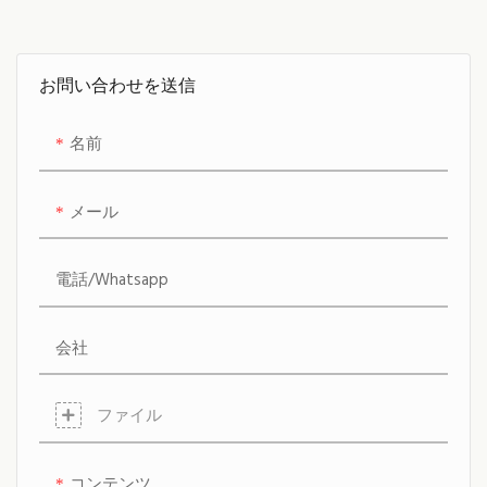
肥満椅子です。 頑丈な構造
と快適なデザインにより、
この椅子は、医療環境での
お問い合わせを送信
包括性とアクセシビリティ
を促進しながら、肥満のニ
名前
ーズを持つ個人をサポート
します
メール
電話/whatsapp
会社
ファイル
コンテンツ