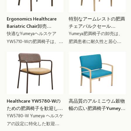
Ergonomics Healthcare
特別なアームレストの肥満
Bariatric Chair卸売
チェアバルクセール
YW5710-W Yumeya
YW5719-W [100001]
快適なYumeyaヘルスケア
Yumeya肥満椅子の卸売は、
YW5710-Wの肥満椅子は、最
肥満患者に耐久性と居心地
大の快適さとサポートを提
の両方を提供します。 頑丈
供するように設計されたス
な構造と魅力的なデザイン
タイリッシュで耐久性のあ
により、この椅子は追加の
る座席オプションです。 頑
サポートを必要とする個人
丈な構造と調整可能な機能
に快適な座席体験を提供し
により、この椅子はさまざ
ます
まなボディタイプに対応す
Healthcare YW5780-Wの
高品質のアルミニウム穀物
るためのヘルスケア設定で
ための肥満椅子を歓迎しま
幅の広い肥満椅子Yumeya
の使用に最適です
す Yumeya
YW5646
YW5780-W Yumeya ヘルスケ
アの設定に特化した歓迎の