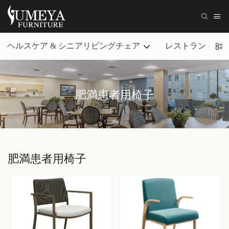
ヘルスケア & シニアリビングチェア
レストラン & カ
肥満患者用椅子
肥満患者用椅子