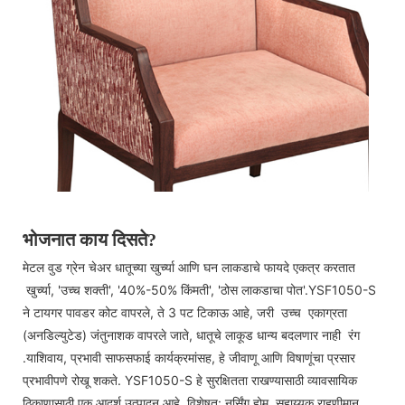
भोजनात काय दिसते?
मेटल वुड ग्रेन चेअर धातूच्या खुर्च्या आणि घन लाकडाचे फायदे एकत्र करतात
खुर्च्या, 'उच्च शक्ती', '40%-50% किंमती', 'ठोस लाकडाचा पोत'.YSF1050-S
ने टायगर पावडर कोट वापरले, ते 3 पट टिकाऊ आहे, जरी उच्च एकाग्रता
(अनडिल्युटेड) जंतुनाशक वापरले जाते, धातूचे लाकूड धान्य बदलणार नाही रंग
.याशिवाय, प्रभावी साफसफाई कार्यक्रमांसह, हे जीवाणू आणि विषाणूंचा प्रसार
प्रभावीपणे रोखू शकते. YSF1050-S हे सुरक्षितता राखण्यासाठी व्यावसायिक
ठिकाणासाठी एक आदर्श उत्पादन आहे, विशेषत: नर्सिंग होम, सहाय्यक राहणीमान,