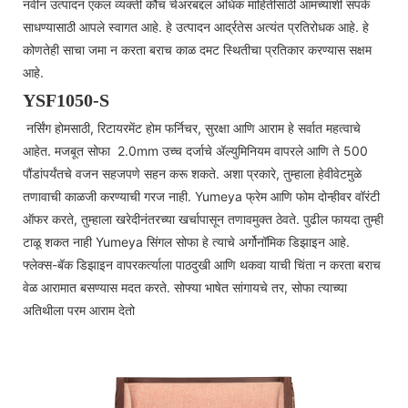
नवीन उत्पादन एकल व्यक्ती कौच चेअरबद्दल अधिक माहितीसाठी आमच्याशी संपर्क
साधण्यासाठी आपले स्वागत आहे. हे उत्पादन आर्द्रतेस अत्यंत प्रतिरोधक आहे. हे
कोणतेही साचा जमा न करता बराच काळ दमट स्थितीचा प्रतिकार करण्यास सक्षम
आहे.
YSF1050-S
नर्सिंग होमसाठी, रिटायरमेंट होम फर्निचर, सुरक्षा आणि आराम हे सर्वात महत्वाचे
आहेत. मजबूत सोफा 2.0mm उच्च दर्जाचे ॲल्युमिनियम वापरले आणि ते 500
पौंडांपर्यंतचे वजन सहजपणे सहन करू शकते. अशा प्रकारे, तुम्हाला हेवीवेटमुळे
तणावाची काळजी करण्याची गरज नाही. Yumeya फ्रेम आणि फोम दोन्हीवर वॉरंटी
ऑफर करते, तुम्हाला खरेदीनंतरच्या खर्चापासून तणावमुक्त ठेवते. पुढील फायदा तुम्ही
टाळू शकत नाही Yumeya सिंगल सोफा हे त्याचे अर्गोनॉमिक डिझाइन आहे.
फ्लेक्स-बॅक डिझाइन वापरकर्त्याला पाठदुखी आणि थकवा याची चिंता न करता बराच
वेळ आरामात बसण्यास मदत करते. सोफ्या भाषेत सांगायचे तर, सोफा त्याच्या
अतिथीला परम आराम देतो