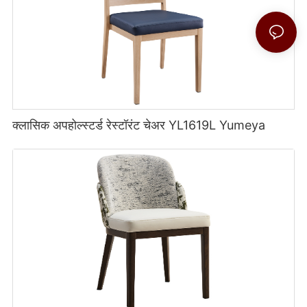
क्लासिक अपहोल्स्टर्ड रेस्टॉरंट चेअर YL1619L Yumeya