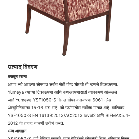
उत्पाद विवरण
मजबूत रचना
आपण सर्व आपल्या सोफ्यात सर्वात मोठी गोष्ट शोधतो ती म्हणजे टिकाऊपणा.
Yumeya त्याच्या टिकाऊपणा आणि कणखरपणासाठी व्यापकपणे ओळखले
जाते Yumeya YSF1050-S सिंगल सोफा कडकपणा 6061 ग्रेड
ॲल्युमिनियमचा 15-16 अंश आहे, जो उद्योगातील सर्वोच्च मानक आहे. याशिवाय,
YSF1050-S EN 16139:2013/AC:2013 level2 आणि BIFMAX5.4-
2012 ची ताकद चाचणी उत्तीर्ण करते.
भव्य आवाहन
YSF1050-S पूर्ण वेल्डिंग वापरले, परंतु वेल्डिंगचे कोणतेही चिन्ह अजिबात दिसत