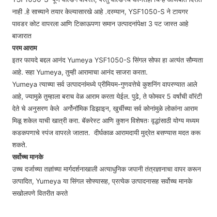
नाही .हे साच्याने तयार केल्यासारखे आहे .दरम्यान, YSF1050-S ने टायगर
पावडर कोट वापरला आणि टिकाऊपणा समान उत्पादनांपेक्षा 3 पट जास्त आहे
बाजारात
परम आराम
इतर फायदे बद्दल आनंद Yumeya YSF1050-S सिंगल सोफा हा अत्यंत सौम्यता
आहे. सहा Yumeya, तुम्ही आरामाचा आनंद साजरा करता.
Yumeya त्याच्या सर्व उत्पादनांमध्ये प्रीमियम-गुणवत्तेचे कुशनिंग वापरण्यात आले
आहे, ज्यामुळे तुम्हाला बराच वेळ आराम करता येईल. पुढे, ते फोमवर 5 वर्षांची वॉरंटी
देते चे अनुसरण केले अर्गोनॉमिक डिझाइन, खुर्चीच्या सर्व कोनांमुळे लोकांना आराम
मिळू शकेल याची खात्री करा. बॅकरेस्ट आणि कुशन विशेषतः वृद्धांसाठी योग्य मध्यम
कडकपणाचे स्पंज वापरले जातात. दीर्घकाळ आरामदायी मुद्रेत बसण्यास मदत करू
शकते.
सर्वोच्च मानके
उच्च दर्जाच्या तज्ञांच्या मार्गदर्शनाखाली अत्याधुनिक जपानी तंत्रज्ञानाचा वापर करून
उत्पादित, Yumeya या सिंगल सोफ्यासह, प्रत्येक उत्पादनासह सर्वोच्च मानके
सखोलपणे वितरीत करते