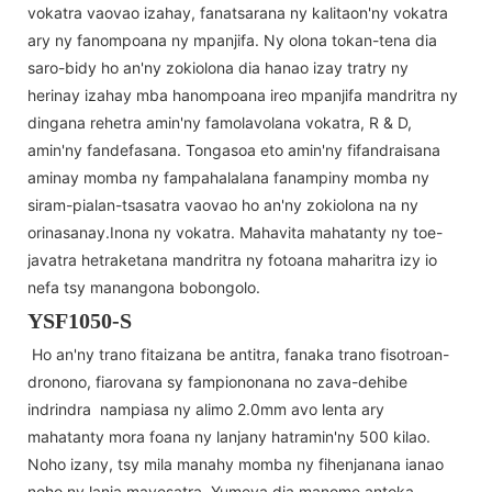
vokatra vaovao izahay, fanatsarana ny kalitaon'ny vokatra
ary ny fanompoana ny mpanjifa. Ny olona tokan-tena dia
saro-bidy ho an'ny zokiolona dia hanao izay tratry ny
herinay izahay mba hanompoana ireo mpanjifa mandritra ny
dingana rehetra amin'ny famolavolana vokatra, R & D,
amin'ny fandefasana. Tongasoa eto amin'ny fifandraisana
aminay momba ny fampahalalana fanampiny momba ny
siram-pialan-tsasatra vaovao ho an'ny zokiolona na ny
orinasanay.Inona ny vokatra. Mahavita mahatanty ny toe-
javatra hetraketana mandritra ny fotoana maharitra izy io
nefa tsy manangona bobongolo.
YSF1050-S
Ho an'ny trano fitaizana be antitra, fanaka trano fisotroan-
dronono, fiarovana sy fampiononana no zava-dehibe
indrindra nampiasa ny alimo 2.0mm avo lenta ary
mahatanty mora foana ny lanjany hatramin'ny 500 kilao.
Noho izany, tsy mila manahy momba ny fihenjanana ianao
noho ny lanja mavesatra. Yumeya dia manome antoka