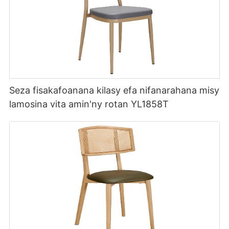
Seza fisakafoanana kilasy efa nifanarahana misy
lamosina vita amin'ny rotan YL1858T