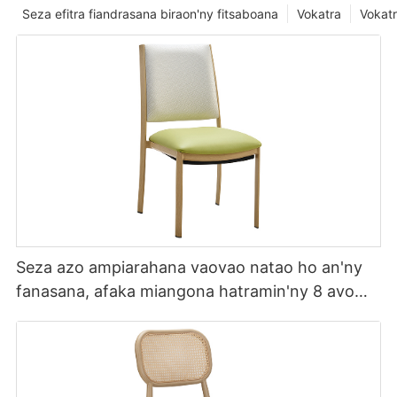
Seza efitra fiandrasana biraon'ny fitsaboana
Vokatra
Vokatr
Seza azo ampiarahana vaovao natao ho an'ny
fanasana, afaka miangona hatramin'ny 8 avo
lenta YL1857 Yumeya