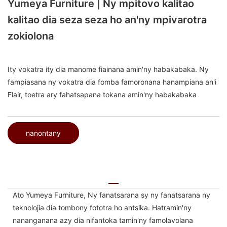
Yumeya Furniture | Ny mpitovo kalitao
kalitao dia seza seza ho an'ny mpivarotra
zokiolona
Ity vokatra ity dia manome fiainana amin'ny habakabaka. Ny
fampiasana ny vokatra dia fomba famoronana hanampiana an'i
Flair, toetra ary fahatsapana tokana amin'ny habakabaka
nanontany
Ato Yumeya Furniture, Ny fanatsarana sy ny fanatsarana ny
teknolojia dia tombony fototra ho antsika. Hatramin'ny
nananganana azy dia nifantoka tamin'ny famolavolana