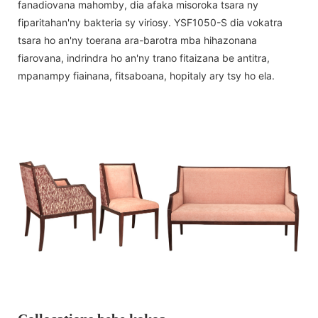
fanadiovana mahomby, dia afaka misoroka tsara ny
fiparitahan'ny bakteria sy viriosy. YSF1050-S dia vokatra
tsara ho an'ny toerana ara-barotra mba hihazonana
fiarovana, indrindra ho an'ny trano fitaizana be antitra,
mpanampy fiainana, fitsaboana, hopitaly ary tsy ho ela.