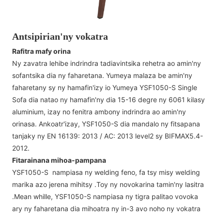
Antsipirian'ny vokatra
Rafitra mafy orina
Ny zavatra lehibe indrindra tadiavintsika rehetra ao amin'ny
sofantsika dia ny faharetana. Yumeya malaza be amin'ny
faharetany sy ny hamafin'izy io Yumeya YSF1050-S Single
Sofa dia natao ny hamafin'ny dia 15-16 degre ny 6061 kilasy
aluminium, izay no fenitra ambony indrindra ao amin'ny
orinasa. Ankoatr'izay, YSF1050-S dia mandalo ny fitsapana
tanjaky ny EN 16139: 2013 / AC: 2013 level2 sy BIFMAX5.4-
2012.
Fitarainana mihoa-pampana
YSF1050-S nampiasa ny welding feno, fa tsy misy welding
marika azo jerena mihitsy .Toy ny novokarina tamin'ny lasitra
.Mean whille, YSF1050-S nampiasa ny tigra palitao vovoka
ary ny faharetana dia mihoatra ny in-3 avo noho ny vokatra