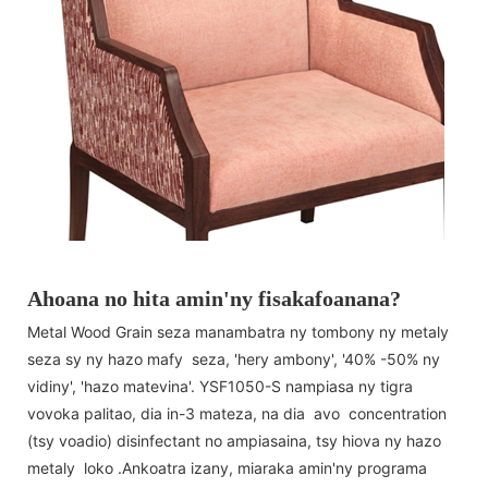
Ahoana no hita amin'ny fisakafoanana?
Metal Wood Grain seza manambatra ny tombony ny metaly
seza sy ny hazo mafy seza, 'hery ambony', '40% -50% ny
vidiny', 'hazo matevina'. YSF1050-S nampiasa ny tigra
vovoka palitao, dia in-3 mateza, na dia avo concentration
(tsy voadio) disinfectant no ampiasaina, tsy hiova ny hazo
metaly loko .Ankoatra izany, miaraka amin'ny programa