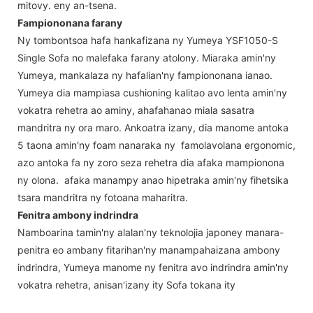
mitovy. eny an-tsena.
Fampiononana farany
Ny tombontsoa hafa hankafizana ny Yumeya YSF1050-S
Single Sofa no malefaka farany atolony. Miaraka amin'ny
Yumeya, mankalaza ny hafalian'ny fampiononana ianao.
Yumeya dia mampiasa cushioning kalitao avo lenta amin'ny
vokatra rehetra ao aminy, ahafahanao miala sasatra
mandritra ny ora maro. Ankoatra izany, dia manome antoka
5 taona amin'ny foam nanaraka ny famolavolana ergonomic,
azo antoka fa ny zoro seza rehetra dia afaka mampionona
ny olona. afaka manampy anao hipetraka amin'ny fihetsika
tsara mandritra ny fotoana maharitra.
Fenitra ambony indrindra
Namboarina tamin'ny alalan'ny teknolojia japoney manara-
penitra eo ambany fitarihan'ny manampahaizana ambony
indrindra, Yumeya manome ny fenitra avo indrindra amin'ny
vokatra rehetra, anisan'izany ity Sofa tokana ity