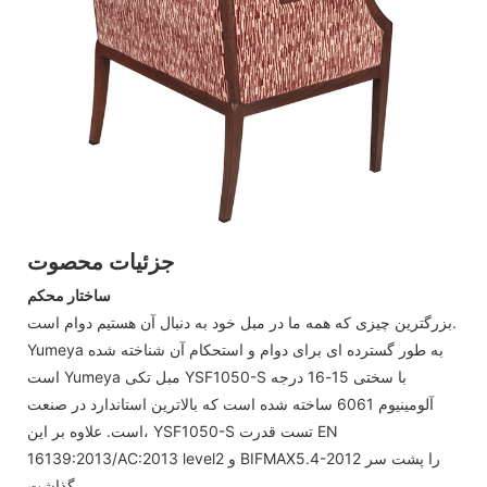
جزئیات محصوت
ساختار محکم
بزرگترین چیزی که همه ما در مبل خود به دنبال آن هستیم دوام است.
Yumeya به طور گسترده ای برای دوام و استحکام آن شناخته شده
است Yumeya مبل تکی YSF1050-S با سختی 15-16 درجه
آلومینیوم 6061 ساخته شده است که بالاترین استاندارد در صنعت
است. علاوه بر این، YSF1050-S تست قدرت EN
16139:2013/AC:2013 level2 و BIFMAX5.4-2012 را پشت سر
گذاشت.