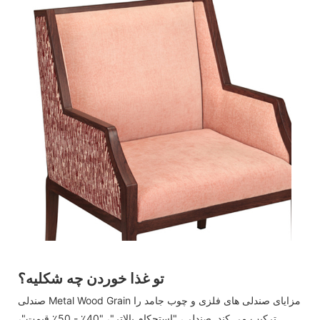
تو غذا خوردن چه شکليه؟
صندلی Metal Wood Grain مزایای صندلی های فلزی و چوب جامد را
ترکیب می کند صندلی، "استحکام بالاتر"، "40٪ - 50٪ قیمت"،