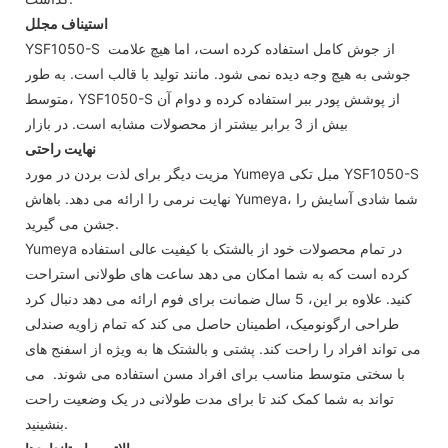
استیناف مجلل
YSF1050-S از جوش کامل استفاده کرده است، اما هیچ علامت
جوشی به هیچ وجه دیده نمی شود. مانند تولید با قالب است. به طور
متوسط، YSF1050-S از پوشش پودر ببر استفاده کرده و دوام آن
بیش از 3 برابر بیشتر از محصولات مشابه است. در بازار
نهایت راحتی
مزیت دیگر برای لذت بردن در مورد Yumeya مبل تکی YSF1050-S
نهایت نرمی را ارائه می دهد. باهاش Yumeya، شما شادی آسایش را
جشن می گیرید.
Yumeya در تمام محصولات خود از بالشتک با کیفیت عالی استفاده
کرده است که به شما امکان می دهد ساعت های طولانی استراحت
کنید. علاوه بر این، 5 سال ضمانت برای فوم ارائه می دهد دنبال کرد
طراحی ارگونومیک، اطمینان حاصل می کند که تمام زاویه صندلی
می تواند افراد را راحت کند. پشتی و بالشتک ها به ویژه از اسفنج های
با سختی متوسط ​​مناسب برای افراد مسن استفاده می شوند. می
تواند به شما کمک کند تا برای مدت طولانی در یک وضعیت راحت
بنشینید.