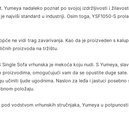
st. Yumeya nadaleko poznat po svojoj izdržljivosti i žilav
je najviši standard u industriji. Osim toga, YSF1050-S prol
uopće ne vidi trag zavarivanja. Kao da je proizveden s kal
ličnih proizvoda na tržištu.
Single Sofa vrhunska je mekoća koju nudi. S Yumeya, slavi
m proizvodima, omogućujući vam da se opustite duge sate. N
gu učiniti ljude ugodnima. Naslon za leđa i jastuci posebn
obnom položaju.
pod vodstvom vrhunskih stručnjaka, Yumeya u potpunosti 