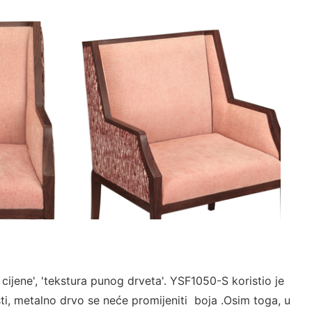
ijene', 'tekstura punog drveta'. YSF1050-S koristio je
sti, metalno drvo se neće promijeniti boja .Osim toga, u