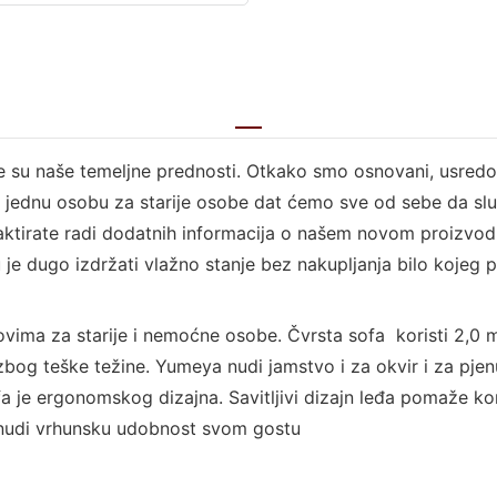
ije su naše temeljne prednosti. Otkako smo osnovani, usred
za jednu osobu za starije osobe dat ćemo sve od sebe da sl
aktirate radi dodatnih informacija o našem novom proizvodu
 je dugo izdržati vlažno stanje bez nakupljanja bilo kojeg pl
vima za starije i nemoćne osobe. Čvrsta sofa koristi 2,0 mm
bog teške težine. Yumeya nudi jamstvo i za okvir i za pjen
 je ergonomskog dizajna. Savitljivi dizajn leđa pomaže ko
 nudi vrhunsku udobnost svom gostu