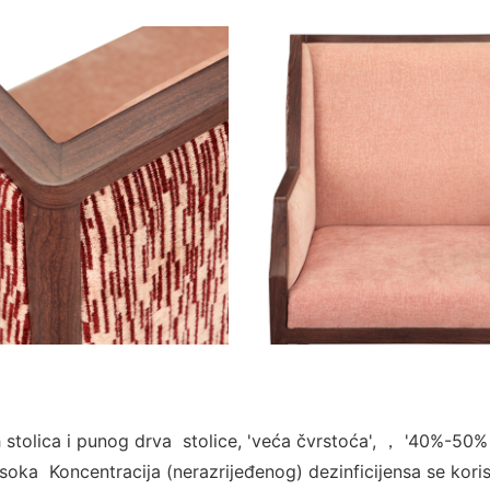
stolica i punog drva stolice, 'veća čvrstoća', ， '40%-50% c
visoka Koncentracija (nerazrijeđenog) dezinficijensa se kori