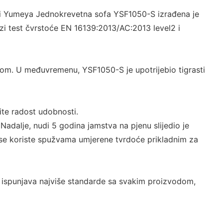
osti Yumeya Jednokrevetna sofa YSF1050-S izrađena je
azi test čvrstoće EN 16139:2013/AC:2013 level2 i
upom. U međuvremenu, YSF1050-S je upotrijebio tigrasti
te radost udobnosti.
adalje, nudi 5 godina jamstva na pjenu slijedio je
o se koriste spužvama umjerene tvrdoće prikladnim za
ispunjava najviše standarde sa svakim proizvodom,