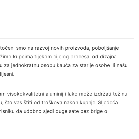
otočeni smo na razvoj novih proizvoda, poboljšanje
užimo kupcima tijekom cijelog procesa, od dizajna
 za jednokratnu osobu kauča za starije osobe ili našu
ijesni.
 visokokvalitetni aluminij i lako može izdržati težinu
u, što vas štiti od troškova nakon kupnje. Sljedeća
risniku da udobno sjedi duge sate bez brige o