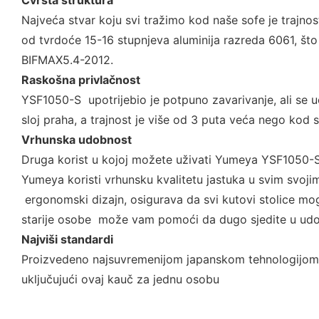
Čvrsta struktura
Najveća stvar koju svi tražimo kod naše sofe je trajno
od tvrdoće 15-16 stupnjeva aluminija razreda 6061, što 
BIFMAX5.4-2012.
Raskošna privlačnost
YSF1050-S upotrijebio je potpuno zavarivanje, ali se 
sloj praha, a trajnost je više od 3 puta veća nego kod s
Vrhunska udobnost
Druga korist u kojoj možete uživati Yumeya YSF1050-S 
Yumeya koristi vrhunsku kvalitetu jastuka u svim svoji
ergonomski dizajn, osigurava da svi kutovi stolice mo
starije osobe može vam pomoći da dugo sjedite u ud
Najviši standardi
Proizvedeno najsuvremenijom japanskom tehnologijom 
uključujući ovaj kauč za jednu osobu