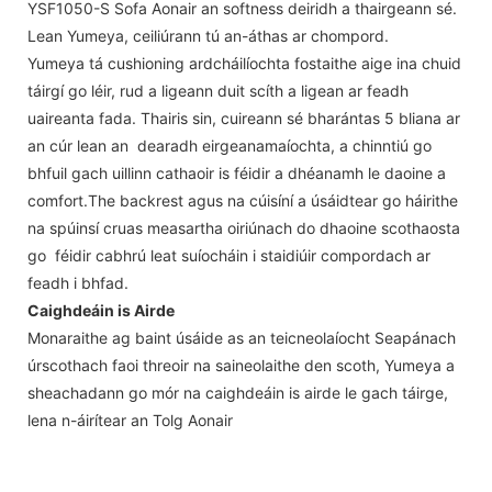
YSF1050-S Sofa Aonair an softness deiridh a thairgeann sé.
Lean Yumeya, ceiliúrann tú an-áthas ar chompord.
Yumeya tá cushioning ardcháilíochta fostaithe aige ina chuid
táirgí go léir, rud a ligeann duit scíth a ligean ar feadh
uaireanta fada. Thairis sin, cuireann sé bharántas 5 bliana ar
an cúr lean an dearadh eirgeanamaíochta, a chinntiú go
bhfuil gach uillinn cathaoir is féidir a dhéanamh le daoine a
comfort.The backrest agus na cúisíní a úsáidtear go háirithe
na spúinsí cruas measartha oiriúnach do dhaoine scothaosta
go féidir cabhrú leat suíocháin i staidiúir compordach ar
feadh i bhfad.
Caighdeáin is Airde
Monaraithe ag baint úsáide as an teicneolaíocht Seapánach
úrscothach faoi threoir na saineolaithe den scoth, Yumeya a
sheachadann go mór na caighdeáin is airde le gach táirge,
lena n-áirítear an Tolg Aonair