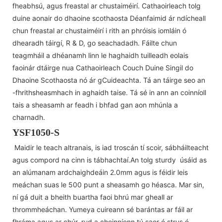
fheabhsú, agus freastal ar chustaiméirí. Cathaoirleach tolg
duine aonair do dhaoine scothaosta Déanfaimid ár ndícheall
chun freastal ar chustaiméirí i rith an phróisis iomláin ó
dhearadh táirgí, R & D, go seachadadh. Fáilte chun
teagmháil a dhéanamh linn le haghaidh tuilleadh eolais
faoinár dtáirge nua Cathaoirleach Couch Duine Singil do
Dhaoine Scothaosta nó ár gCuideachta. Tá an táirge seo an
-fhrithsheasmhach in aghaidh taise. Tá sé in ann an coinníoll
tais a sheasamh ar feadh i bhfad gan aon mhúnla a
charnadh.
YSF1050-S
Maidir le teach altranais, is iad troscán tí scoir, sábháilteacht
agus compord na cinn is tábhachtaí.An tolg sturdy úsáid as
an alúmanam ardchaighdeáin 2.0mm agus is féidir leis
meáchan suas le 500 punt a sheasamh go héasca. Mar sin,
ní gá duit a bheith buartha faoi bhrú mar gheall ar
thrommheáchan. Yumeya cuireann sé barántas ar fáil ar
fhráma agus ar chúr, rud a choinníonn tú saor ó strus ó