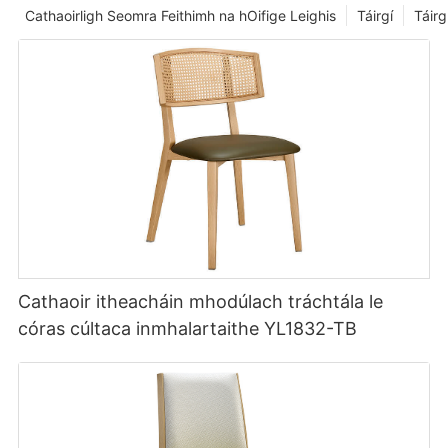
Cathaoirligh Seomra Feithimh na hOifige Leighis
Táirgí
Táirg
Cathaoir itheacháin mhodúlach tráchtála le
córas cúltaca inmhalartaithe YL1832-TB