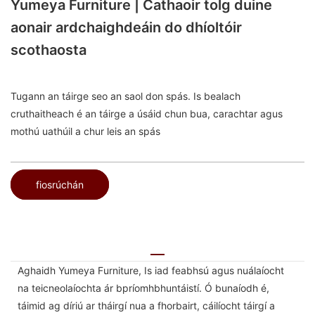
Yumeya Furniture | Cathaoir tolg duine
aonair ardchaighdeáin do dhíoltóir
scothaosta
Tugann an táirge seo an saol don spás. Is bealach
cruthaitheach é an táirge a úsáid chun bua, carachtar agus
mothú uathúil a chur leis an spás
fiosrúchán
Aghaidh Yumeya Furniture, Is iad feabhsú agus nuálaíocht
na teicneolaíochta ár bpríomhbhuntáistí. Ó bunaíodh é,
táimid ag díriú ar tháirgí nua a fhorbairt, cáilíocht táirgí a