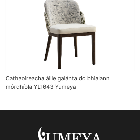
Cathaoireacha áille galánta do bhialann
mórdhíola YL1643 Yumeya