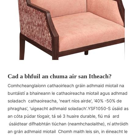
Cad a bhfuil an chuma air san Itheach?
Comhcheanglaíonn cathaoirleach gráin adhmaid miotail na
buntáistí a bhaineann le cathaoireacha miotail agus adhmad
soladach cathaoireacha, 'neart níos airde', '40% -50% de
phraghas', 'uigeacht adhmaid soladach'.YSF1050-S úsáid as
an cóta púdar tíogair, tá sé 3 huaire durable, fiú má ard
úsáidtear dífhabhtán tiúchan (neamhchaolaithe), ní athróidh
an grán adhmaid miotail Chomh maith leis sin, in éineacht le