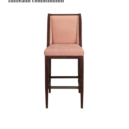
Tuilleadh comhshuímh