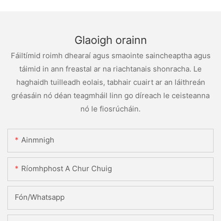
Glaoigh orainn
Fáiltímid roimh dhearaí agus smaointe saincheaptha agus
táimid in ann freastal ar na riachtanais shonracha. Le
haghaidh tuilleadh eolais, tabhair cuairt ar an láithreán
gréasáin nó déan teagmháil linn go díreach le ceisteanna
nó le fiosrúcháin.
Ainmnigh
Ríomhphost A Chur Chuig
Fón/whatsapp