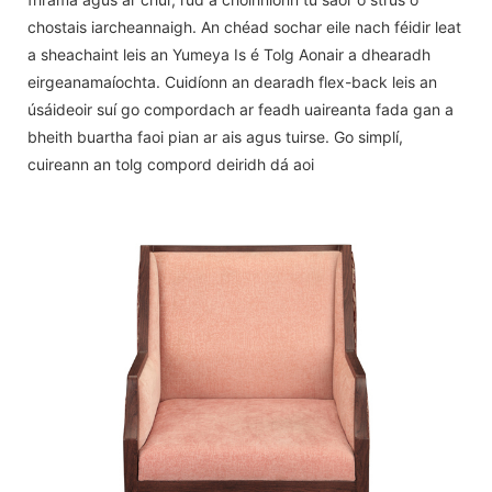
chostais iarcheannaigh. An chéad sochar eile nach féidir leat
a sheachaint leis an Yumeya Is é Tolg Aonair a dhearadh
eirgeanamaíochta. Cuidíonn an dearadh flex-back leis an
úsáideoir suí go compordach ar feadh uaireanta fada gan a
bheith buartha faoi pian ar ais agus tuirse. Go simplí,
cuireann an tolg compord deiridh dá aoi