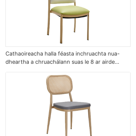
Cathaoireacha halla féasta inchruachta nua-
dheartha a chruachálann suas le 8 ar airde
YL1857 Yumeya