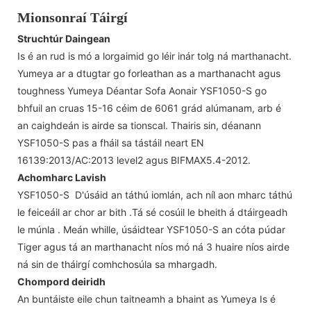
Mionsonraí Táirgí
Struchtúr Daingean
Is é an rud is mó a lorgaimid go léir inár tolg ná marthanacht.
Yumeya ar a dtugtar go forleathan as a marthanacht agus
toughness Yumeya Déantar Sofa Aonair YSF1050-S go
bhfuil an cruas 15-16 céim de 6061 grád alúmanam, arb é
an caighdeán is airde sa tionscal. Thairis sin, déanann
YSF1050-S pas a fháil sa tástáil neart EN
16139:2013/AC:2013 level2 agus BIFMAX5.4-2012.
Achomharc Lavish
YSF1050-S D'úsáid an táthú iomlán, ach níl aon mharc táthú
le feiceáil ar chor ar bith .Tá sé cosúil le bheith á dtáirgeadh
le múnla . Meán whille, úsáidtear YSF1050-S an cóta púdar
Tiger agus tá an marthanacht níos mó ná 3 huaire níos airde
ná sin de tháirgí comhchosúla sa mhargadh.
Chompord deiridh
An buntáiste eile chun taitneamh a bhaint as Yumeya Is é