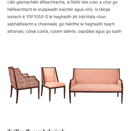
cláir glantacháin éifeachtacha, is féidir leis cosc ​​a chur go
héifeachtach le scaipeadh baictéir agus víris. Is táirge
iontach é YSF1050-S le haghaidh áit tráchtála chun
sábháilteacht a choinneáil, go háirithe le haghaidh teach
altranais, cónaí cúnta, cúram sláinte, ospidéal agus go luath