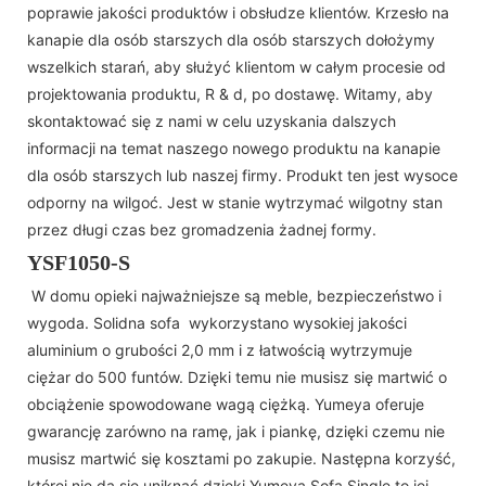
poprawie jakości produktów i obsłudze klientów. Krzesło na
kanapie dla osób starszych dla osób starszych dołożymy
wszelkich starań, aby służyć klientom w całym procesie od
projektowania produktu, R & d, po dostawę. Witamy, aby
skontaktować się z nami w celu uzyskania dalszych
informacji na temat naszego nowego produktu na kanapie
dla osób starszych lub naszej firmy. Produkt ten jest wysoce
odporny na wilgoć. Jest w stanie wytrzymać wilgotny stan
przez długi czas bez gromadzenia żadnej formy.
YSF1050-S
W domu opieki najważniejsze są meble, bezpieczeństwo i
wygoda. Solidna sofa wykorzystano wysokiej jakości
aluminium o grubości 2,0 mm i z łatwością wytrzymuje
ciężar do 500 funtów. Dzięki temu nie musisz się martwić o
obciążenie spowodowane wagą ciężką. Yumeya oferuje
gwarancję zarówno na ramę, jak i piankę, dzięki czemu nie
musisz martwić się kosztami po zakupie. Następna korzyść,
której nie da się uniknąć dzięki Yumeya Sofa Single to jej