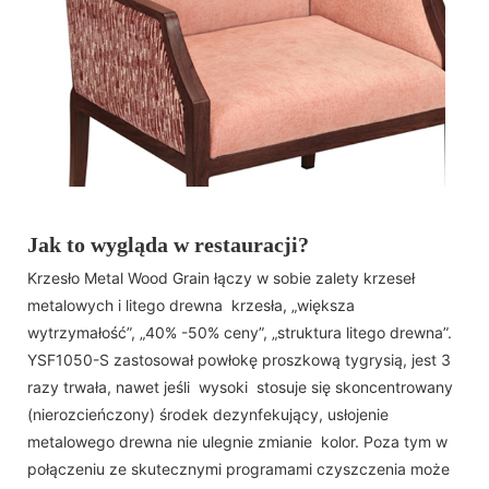
Jak to wygląda w restauracji?
Krzesło Metal Wood Grain łączy w sobie zalety krzeseł
metalowych i litego drewna krzesła, „większa
wytrzymałość”, „40% -50% ceny”, „struktura litego drewna”.
YSF1050-S zastosował powłokę proszkową tygrysią, jest 3
razy trwała, nawet jeśli wysoki stosuje się skoncentrowany
(nierozcieńczony) środek dezynfekujący, usłojenie
metalowego drewna nie ulegnie zmianie kolor. Poza tym w
połączeniu ze skutecznymi programami czyszczenia może