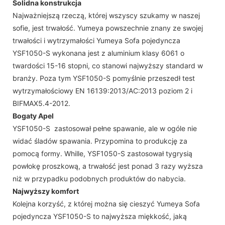
Solidna konstrukcja
Najważniejszą rzeczą, której wszyscy szukamy w naszej
sofie, jest trwałość. Yumeya powszechnie znany ze swojej
trwałości i wytrzymałości Yumeya Sofa pojedyncza
YSF1050-S wykonana jest z aluminium klasy 6061 o
twardości 15-16 stopni, co stanowi najwyższy standard w
branży. Poza tym YSF1050-S pomyślnie przeszedł test
wytrzymałościowy EN 16139:2013/AC:2013 poziom 2 i
BIFMAX5.4-2012.
Bogaty Apel
YSF1050-S zastosował pełne spawanie, ale w ogóle nie
widać śladów spawania. Przypomina to produkcję za
pomocą formy. Whille, YSF1050-S zastosował tygrysią
powłokę proszkową, a trwałość jest ponad 3 razy wyższa
niż w przypadku podobnych produktów do nabycia.
Najwyższy komfort
Kolejna korzyść, z której można się cieszyć Yumeya Sofa
pojedyncza YSF1050-S to najwyższa miękkość, jaką