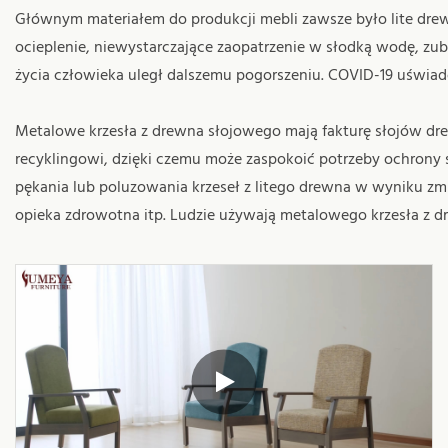
Głównym materiałem do produkcji mebli zawsze było lite drewn
ocieplenie, niewystarczające zaopatrzenie w słodką wodę, zu
życia człowieka uległ dalszemu pogorszeniu. COVID-19 uświad
Metalowe krzesła z drewna słojowego mają fakturę słojów dr
recyklingowi, dzięki czemu może zaspokoić potrzeby ochrony
pękania lub poluzowania krzeseł z litego drewna w wyniku zmia
opieka zdrowotna itp. Ludzie używają metalowego krzesła z dr