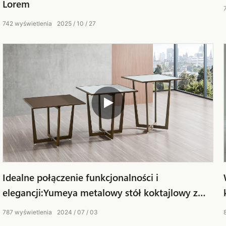
Lorem
742
wyświetlenia
2025
10
27
Idealne połączenie funkcjonalności i
elegancji:Yumeya metalowy stół koktajlowy z
drewna zbożowego
787
wyświetlenia
2024
07
03