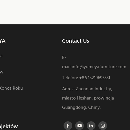
YA
Contact Us
ya
E-
mail:
info@yumeyafurniture.com
ów
Telefon
:
+86 15219693331
Końca Roku
Adres: Zhennan Industry,
miasto Heshan, prowincja
Guangdong, Chiny.
ojektów