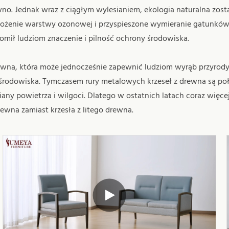
o. Jednak wraz z ciągłym wylesianiem, ekologia naturalna został
bożenie warstwy ozonowej i przyspieszone wymieranie gatunków b
omił ludziom znaczenie i pilność ochrony środowiska.
ewna, która może jednocześnie zapewnić ludziom wyrąb przyrody
 środowiska. Tymczasem rury metalowych krzeseł z drewna są p
ny powietrza i wilgoci. Dlatego w ostatnich latach coraz więcej 
ewna zamiast krzesła z litego drewna.