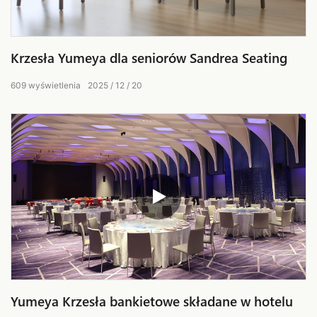
Krzesła Yumeya dla seniorów Sandrea Seating
609
wyświetlenia
2025
12
20
Yumeya Krzesła bankietowe składane w hotelu