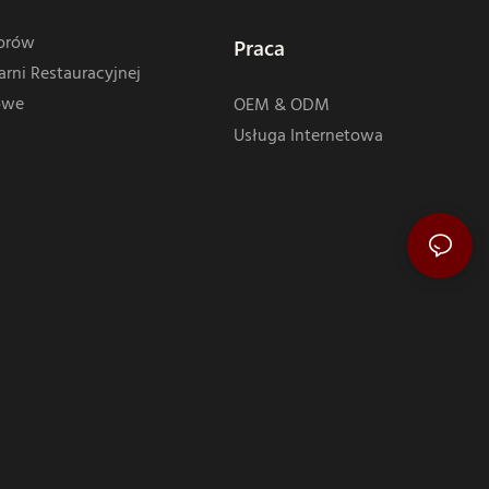
iorów
Praca
rni Restauracyjnej
owe
OEM & ODM
Usługa Internetowa