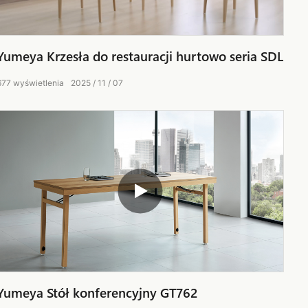
Yumeya Krzesła do restauracji hurtowo seria SDL
677
wyświetlenia
2025
11
07
Yumeya Stół konferencyjny GT762