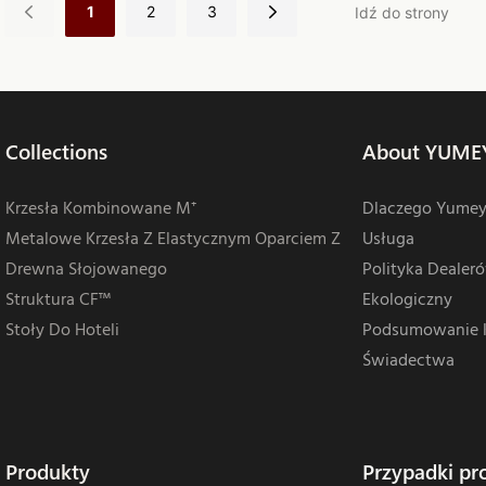
1
2
3
Collections
About YUME
Krzesła Kombinowane M⁺
Dlaczego Yume
Metalowe Krzesła Z Elastycznym Oparciem Z
Usługa
Drewna Słojowanego
Polityka Dealer
Struktura CF™
Ekologiczny
Stoły Do ​​hoteli
Podsumowanie 
Świadectwa
Produkty
Przypadki pr