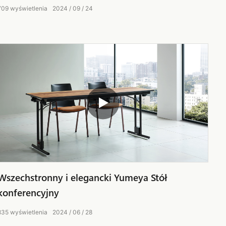
709
wyświetlenia
2024
09
24
Wszechstronny i elegancki Yumeya Stół
konferencyjny
835
wyświetlenia
2024
06
28