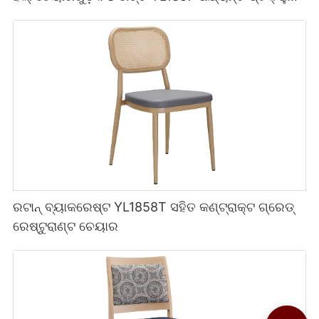
Yumeya
ରଟାନ୍ ବ୍ୟାକରେଷ୍ଟ YL1858T ସହିତ କଣ୍ଟ୍ରାକ୍ଟ ଗ୍ରେଡ୍
ରେଷ୍ଟୁରାଣ୍ଟ ଚେୟାର