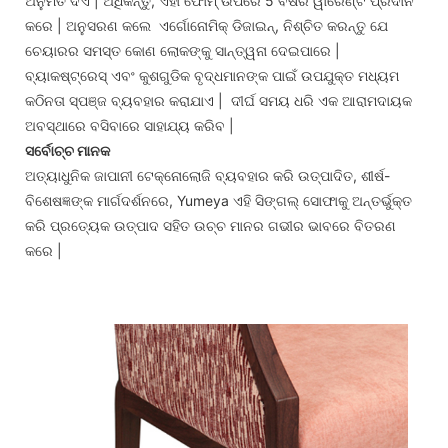
ଅନୁମତି ଦିଏ | ଅଧିକନ୍ତୁ, ଏହା ଫୋମ୍ ଉପରେ 5 ବର୍ଷର ୱାରେଣ୍ଟି ପ୍ରଦାନ
କରେ | ଅନୁସରଣ କଲେ ଏର୍ଗୋନୋମିକ୍ ଡିଜାଇନ୍, ନିଶ୍ଚିତ କରନ୍ତୁ ଯେ
ଚେୟାରର ସମସ୍ତ କୋଣ ଲୋକଙ୍କୁ ସାନ୍ତ୍ୱନା ଦେଇପାରେ |
ବ୍ୟାକଷ୍ଟ୍ରେସ୍ ଏବଂ କୁଶଗୁଡିକ ବୃଦ୍ଧମାନଙ୍କ ପାଇଁ ଉପଯୁକ୍ତ ମଧ୍ୟମ
କଠିନତା ସ୍ପଞ୍ଜ ବ୍ୟବହାର କରାଯାଏ | ଦୀର୍ଘ ସମୟ ଧରି ଏକ ଆରାମଦାୟକ
ଅବସ୍ଥାରେ ବସିବାରେ ସାହାଯ୍ୟ କରିବ |
ସର୍ବୋଚ୍ଚ ମାନକ
ଅତ୍ୟାଧୁନିକ ଜାପାନୀ ଟେକ୍ନୋଲୋଜି ବ୍ୟବହାର କରି ଉତ୍ପାଦିତ, ଶୀର୍ଷ-
ବିଶେଷଜ୍ଞଙ୍କ ମାର୍ଗଦର୍ଶନରେ, Yumeya ଏହି ସିଙ୍ଗଲ୍ ସୋଫାକୁ ଅନ୍ତର୍ଭୁକ୍ତ
କରି ପ୍ରତ୍ୟେକ ଉତ୍ପାଦ ସହିତ ଉଚ୍ଚ ମାନର ଗଭୀର ଭାବରେ ବିତରଣ
କରେ |