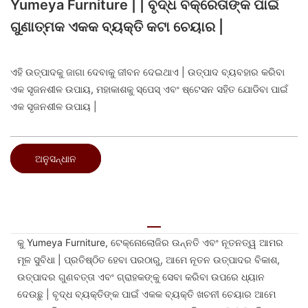
Yumeya Furniture | | ବୃଦ୍ଧ ବିକ୍ରେତାଙ୍କ ପାଇଁ
ଗୁଣାତ୍ମକ ଏକକ ବ୍ୟକ୍ତି କଟା ଚେୟାର |
ଏହି ଉତ୍ପାଦକୁ ଜାଗା ଦେବାକୁ ଜୀବନ ଦେଇଥାଏ | ଉତ୍ପାଦ ବ୍ୟବହାର କରିବା
ଏକ ସୃଜନଶୀଳ ଉପାୟ, ମହାକାଶକୁ ସ୍ପେସ୍ ଏବଂ ଷ୍ଟେସନ ସହିତ ଯୋଡିବା ପାଇଁ
ଏକ ସୃଜନଶୀଳ ଉପାୟ |
ଅନୁସନ୍ଧାନ
କୁ Yumeya Furniture, ଟେକ୍ନୋଲୋଜିର ଉନ୍ନତି ଏବଂ ନୂତନତ୍ୱ ଆମର
ମୂଳ ସୁବିଧା | ପ୍ରତିଷ୍ଠିତ ହେବା ପରଠାରୁ, ଆମେ ନୂତନ ଉତ୍ପାଦର ବିକାଶ,
ଉତ୍ପାଦର ଗୁଣବତ୍ତା ଏବଂ ଗ୍ରାହକଙ୍କୁ ସେବା କରିବା ଉପରେ ଧ୍ୟାନ
ଦେଉଛୁ | ବୃଦ୍ଧ ବ୍ୟକ୍ତିଙ୍କ ପାଇଁ ଏକକ ବ୍ୟକ୍ତି ଖଚନୀ ଚେୟାର ଆମେ