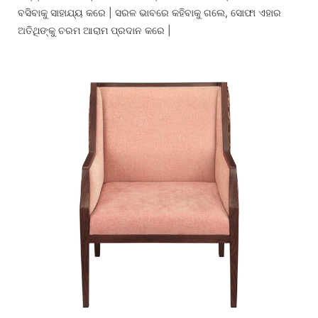
ବସିବାକୁ ସାହାଯ୍ୟ କରେ | ସରଳ ଭାବରେ କହିବାକୁ ଗଲେ, ସୋଫା ଏହାର
ଅତିଥିଙ୍କୁ ଚରମ ଆରାମ ପ୍ରଦାନ କରେ |