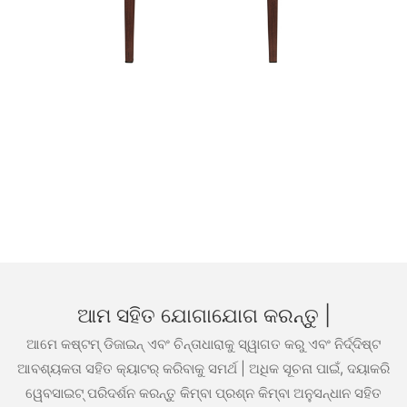
ଆମ ସହିତ ଯୋଗାଯୋଗ କରନ୍ତୁ |
ଆମେ କଷ୍ଟମ୍ ଡିଜାଇନ୍ ଏବଂ ଚିନ୍ତାଧାରାକୁ ସ୍ୱାଗତ କରୁ ଏବଂ ନିର୍ଦ୍ଦିଷ୍ଟ
ଆବଶ୍ୟକତା ସହିତ କ୍ୟାଟର୍ କରିବାକୁ ସମର୍ଥ | ଅଧିକ ସୂଚନା ପାଇଁ, ଦୟାକରି
ୱେବସାଇଟ୍ ପରିଦର୍ଶନ କରନ୍ତୁ କିମ୍ବା ପ୍ରଶ୍ନ କିମ୍ବା ଅନୁସନ୍ଧାନ ସହିତ