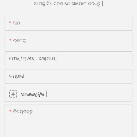
ଆମକୁ ସିଧାସଳଖ ଯୋଗାଯୋଗ କରନ୍ତୁ |
ନାମ
ଇମେଲ୍
ଫୋନ୍ / ହ୍ Ats ାଟସ୍ ଆପ୍ |
କମ୍ପାନୀ
ଫାଇଲଗୁଡ଼ିକ |
ବିଷୟବସ୍ତୁ