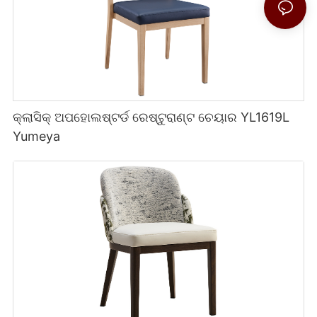
କ୍ଲାସିକ୍ ଅପହୋଲଷ୍ଟର୍ଡ ରେଷ୍ଟୁରାଣ୍ଟ ଚେୟାର YL1619L
Yumeya