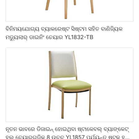
ବିନିମୟଯୋଗ୍ୟ ବ୍ୟାକରେଷ୍ଟ ସିଷ୍ଟମ ସହିତ ବାଣିଜ୍ୟିକ
ମଡ୍ୟୁଲାର୍ ଡାଇନିଂ ଚେୟାର YL1832-TB
ନୂତନ ଭାବରେ ଡିଜାଇନ୍ ହୋଇଥିବା ଷ୍ଟାକେବଲ୍ ବ୍ୟାଙ୍କେଟ୍
ହଲ୍ ଚେୟାରଗୁଡ଼ିକ 8 ଉଚ୍ଚ YL1857 ପର୍ଯ୍ୟନ୍ତ ଷ୍ଟକ୍ ହୁଏ