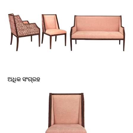
ଅଧିକ ସଂଗ୍ରହ