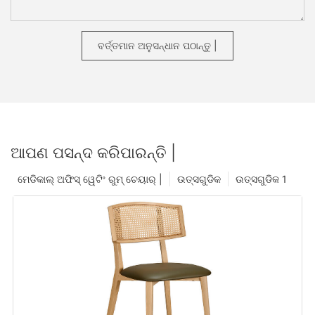
ବର୍ତ୍ତମାନ ଅନୁସନ୍ଧାନ ପଠାନ୍ତୁ |
ଆପଣ ପସନ୍ଦ କରିପାରନ୍ତି |
ମେଡିକାଲ୍ ଅଫିସ୍ ୱେଟିଂ ରୁମ୍ ଚେୟାର୍ |
ଉତ୍ସଗୁଡିକ
ଉତ୍ସଗୁଡିକ 1