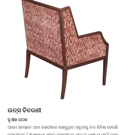
ଉତ୍ସ ବିବରଣୀ
ଦୃ Str ଗଠନ
ଆମେ ସମସ୍ତେ ଆମ ସୋଫାରେ ଖୋଜୁଥିବା ସବୁଠାରୁ ବଡ ଜିନିଷ ହେଉଛି
ସ୍ଥାୟୀତ୍ୱ | Yumeya ଏହାର ସ୍ଥାୟୀତ୍ୱ ଏବଂ ଦୃ ugh ତା ପାଇଁ ବହୁଳ