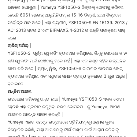
ଭାବରେ ଜଣାଶୁଣା | Yumeya YSF1050-S ସିଙ୍ଗଲ୍ ସୋଫାକୁ କଠିନତା
ହେଉଛି 6061 ଗ୍ରେଡ୍ ଆଲୁମିନିୟମ୍ ର 15-16 ଡିଗ୍ରୀ, ଯାହା ଶିଳ୍ପରେ
ସର୍ବୋଚ୍ଚ ମାନ ଅଟେ | ଏହା ବ୍ୟତୀତ, YSF1050-S EN 16139: 2013 /
AC: 2013 ସ୍ତର 2 ଏବଂ BIFMAX5.4-2012 ର ଶକ୍ତି ପରୀକ୍ଷଣ ପାସ୍
କରେ |
ଲାଭିସ୍ ଅପିଲ୍ |
YSF1050-S ପୂର୍ଣ୍ଣ ୱେଲଡିଂ ବ୍ୟବହାର କରିଥିଲେ, କିନ୍ତୁ ସେଠାରେ କ w
ଣସି ୱେଲଡିଂ ମାର୍କ ଦେଖିବାକୁ ମିଳେ ନାହିଁ | ଏହା ଏକ ଛାଞ୍ଚ ସହିତ ଉତ୍ପାଦିତ
ହେବା ପରି ଅଟେ | ମ୍ୟାନ୍ ୱିଲ୍, YSF1050-S ଟାଇଗର ପାଉଡର କୋଟ୍
ବ୍ୟବହାର କରିଥିଲା ​​ଏବଂ ସ୍ଥିରତା ସମାନ ଦ୍ରବ୍ୟ ତୁଳନାରେ 3 ଗୁଣ ଅଧିକ |
ବଜାରରେ
ଅନ୍ତିମ ଆରାମ
ଉପଭୋଗ କରିବାକୁ ଅନ୍ୟ ଲାଭ | Yumeya YSF1050-S ଏକକ ସୋଫା
ହେଉଛି ଏହା ପ୍ରଦାନ କରୁଥିବା ଚରମ କୋମଳତା | କୁ Yumeya, ଆପଣ
ଆରାମର ଆନନ୍ଦ ପାଳନ କରନ୍ତି |
Yumeya ଏହାର ସମସ୍ତ ଉତ୍ପାଦରେ ପ୍ରିମିୟମ୍-ଗୁଣାତ୍ମକ କୁଶନ
ନିୟୋଜିତ କରିଛି, ଯାହା ଆପଣଙ୍କୁ ଦୀର୍ଘ ଘଣ୍ଟା ପାଇଁ ଆରାମ କରିବାକୁ