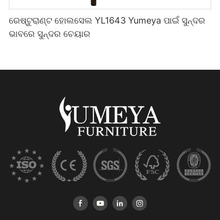
ରେଷ୍ଟୁରାଣ୍ଟ ହୋଲସେଲ YL1643 Yumeya ପାଇଁ ସୁନ୍ଦର
ଭାବରେ ସୁନ୍ଦର ଚେୟାର