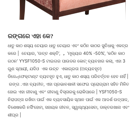
ରଙ୍ଗରେ ଏହା କେ?
ଧାତୁ କାଠ ଶସ୍ୟ ଚେୟାର ଧାତୁ ଚେୟାର ଏବଂ କଠିନ କାଠର ସୁବିଧାକୁ ଏକତ୍ର
କରେ | ଚେୟାର, ‘ଉଚ୍ଚ ଶକ୍ତି’, ， ‘ମୂଲ୍ୟର 40% -50%’, ‘କଠିନ କାଠ
ଗଠନ’ YYSF1050-S ଟାଇଗର ପାଉଡର କୋଟ୍ ବ୍ୟବହାର କଲା, ଏହା 3
ଗୁଣ ସ୍ଥାୟୀ, ଯଦିଓ ଏକ ଉଚ୍ଚ ଏକାଗ୍ରତା (ଅବ୍ୟବହୃତ)
ଡିଜେନ୍ଫେକ୍ଟାଣ୍ଟ ବ୍ୟବହୃତ ହୁଏ, ଧାତୁ କାଠ ଶସ୍ୟ ପରିବର୍ତ୍ତନ ହେବ ନାହିଁ |
ରଙ୍ଗ .ଏହା ବ୍ୟତୀତ, ଏହା ପ୍ରଭାବଶାଳୀ ସଫେଇ ପ୍ରୋଗ୍ରାମ ସହିତ ମିଳିତ
ହୋଇ ଏହା ଜୀବାଣୁ ଏବଂ ଜୀବାଣୁ ବିସ୍ତାରକୁ ରୋକିପାରେ | YSF1050-S
ନିରାପତ୍ତା ରଖିବା ପାଇଁ ଏକ ବ୍ୟବସାୟିକ ସ୍ଥାନ ପାଇଁ ଏକ ଆଦର୍ଶ ଉତ୍ପାଦ,
ବିଶେଷକରି ନର୍ସିଂହୋମ, ସହାୟକ ଜୀବନ, ​​ସ୍ୱାସ୍ଥ୍ୟସେବା, ଡାକ୍ତରଖାନା ଏବଂ
ଶୀଘ୍ର |