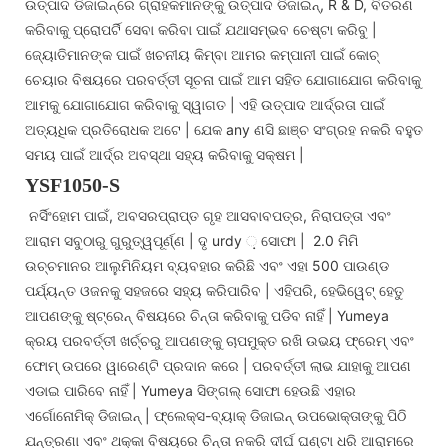
ଉତ୍ପାଦ ଡିଜାଇନ୍ରେ ଗ୍ରାହକମାନଙ୍କୁ ଉତ୍ପାଦ ଡିଜାଇନ୍, R & D, ବିତରଣ
କରିବାକୁ ପ୍ରୋପର୍ଟି ସେବା କରିବା ପାଇଁ ଯଥାସମ୍ଭବ ଚେଷ୍ଟା କରିବୁ |
ଜ୍ୟୋତିମାନଙ୍କ ପାଇଁ ଖଚନୀୟ କିମ୍ବା ଆମର କମ୍ପାନୀ ପାଇଁ କୋଚ୍
ଚେୟାର ବିଷୟରେ ପରବର୍ତ୍ତୀ ସୂଚନା ପାଇଁ ଆମ ସହିତ ଯୋଗାଯୋଗ କରିବାକୁ
ଆମକୁ ଯୋଗାଯୋଗ କରିବାକୁ ସ୍ୱାଗତ | ଏହି ଉତ୍ପାଦ ଆର୍ଦ୍ରତା ପାଇଁ
ଅତ୍ୟଧିକ ପ୍ରତିରୋଧକ ଅଟେ | ଯେକ any ଣସି ଛାଞ୍ଚ ସଂଗ୍ରହ ନକରି ବହୁତ
ସମୟ ପାଇଁ ଆର୍ଦ୍ର ଅବସ୍ଥା ସହ୍ୟ କରିବାକୁ ସକ୍ଷମ |
YSF1050-S
ନର୍ସିଂହୋମ ପାଇଁ, ଅବସରପ୍ରାପ୍ତ ଗୃହ ଆସବାବପତ୍ର, ନିରାପତ୍ତା ଏବଂ
ଆରାମ ସବୁଠାରୁ ଗୁରୁତ୍ୱପୂର୍ଣ୍ଣ | ଦୃ urdy ଼ ସୋଫା | 2.0 ମିମି
ଉଚ୍ଚମାନର ଆଲୁମିନିୟମ ବ୍ୟବହାର କରିଛି ଏବଂ ଏହା 500 ପାଉଣ୍ଡ
ପର୍ଯ୍ୟନ୍ତ ଓଜନକୁ ସହଜରେ ସହ୍ୟ କରିପାରିବ | ଏହିପରି, ହେଭିୱେଟ୍ ହେତୁ
ଆପଣଙ୍କୁ ଷ୍ଟ୍ରେନ୍ ବିଷୟରେ ଚିନ୍ତା କରିବାକୁ ପଡିବ ନାହିଁ | Yumeya
କ୍ରୟ ପରବର୍ତ୍ତୀ ଖର୍ଚ୍ଚରୁ ଆପଣଙ୍କୁ ଚାପମୁକ୍ତ ରଖି ଉଭୟ ଫ୍ରେମ୍ ଏବଂ
ଫୋମ୍ ଉପରେ ୱାରେଣ୍ଟି ପ୍ରଦାନ କରେ | ପରବର୍ତ୍ତୀ ଲାଭ ଯାହାକୁ ଆପଣ
ଏଡାଇ ପାରିବେ ନାହିଁ | Yumeya ସିଙ୍ଗଲ୍ ସୋଫା ହେଉଛି ଏହାର
ଏର୍ଗୋନୋମିକ୍ ଡିଜାଇନ୍ | ଫ୍ଲେକ୍ସ-ବ୍ୟାକ୍ ଡିଜାଇନ୍ ଉପଭୋକ୍ତାଙ୍କୁ ପିଠି
ଯନ୍ତ୍ରଣା ଏବଂ ଥକ୍କା ବିଷୟରେ ଚିନ୍ତା ନକରି ଦୀର୍ଘ ଘଣ୍ଟା ଧରି ଆରାମରେ