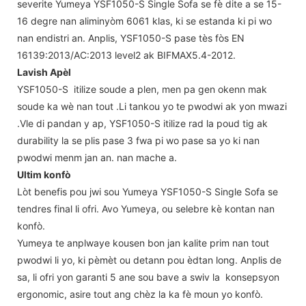
severite Yumeya YSF1050-S Single Sofa se fè dite a se 15-
16 degre nan aliminyòm 6061 klas, ki se estanda ki pi wo
nan endistri an. Anplis, YSF1050-S pase tès fòs EN
16139:2013/AC:2013 level2 ak BIFMAX5.4-2012.
Lavish Apèl
YSF1050-S itilize soude a plen, men pa gen okenn mak
soude ka wè nan tout .Li tankou yo te pwodwi ak yon mwazi
.Vle di pandan y ap, YSF1050-S itilize rad la poud tig ak
durability la se plis pase 3 fwa pi wo pase sa yo ki nan
pwodwi menm jan an. nan mache a.
Ultim konfò
Lòt benefis pou jwi sou Yumeya YSF1050-S Single Sofa se
tendres final li ofri. Avo Yumeya, ou selebre kè kontan nan
konfò.
Yumeya te anplwaye kousen bon jan kalite prim nan tout
pwodwi li yo, ki pèmèt ou detann pou èdtan long. Anplis de
sa, li ofri yon garanti 5 ane sou bave a swiv la konsepsyon
ergonomic, asire tout ang chèz la ka fè moun yo konfò.