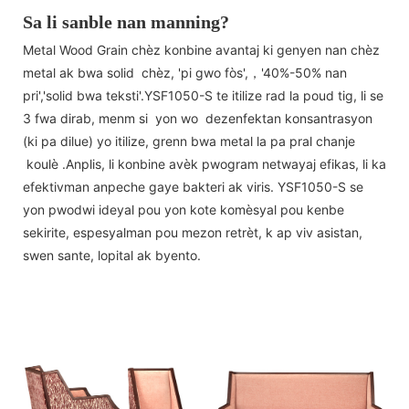
Sa li sanble nan manning?
Metal Wood Grain chèz konbine avantaj ki genyen nan chèz
metal ak bwa solid chèz, 'pi gwo fòs',，'40%-50% nan
pri','solid bwa teksti'.YSF1050-S te itilize rad la poud tig, li se
3 fwa dirab, menm si yon wo dezenfektan konsantrasyon
(ki pa dilue) yo itilize, grenn bwa metal la pa pral chanje
koulè .Anplis, li konbine avèk pwogram netwayaj efikas, li ka
efektivman anpeche gaye bakteri ak viris. YSF1050-S se
yon pwodwi ideyal pou yon kote komèsyal pou kenbe
sekirite, espesyalman pou mezon retrèt, k ap viv asistan,
swen sante, lopital ak byento.