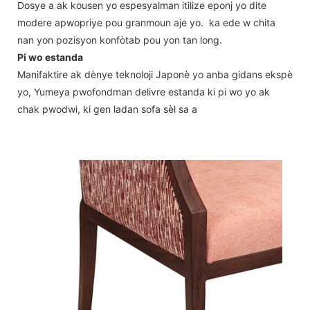
Dosye a ak kousen yo espesyalman itilize eponj yo dite
modere apwopriye pou granmoun aje yo. ka ede w chita
nan yon pozisyon konfòtab pou yon tan long.
Pi wo estanda
Manifaktire ak dènye teknoloji Japonè yo anba gidans ekspè
yo, Yumeya pwofondman delivre estanda ki pi wo yo ak
chak pwodwi, ki gen ladan sofa sèl sa a