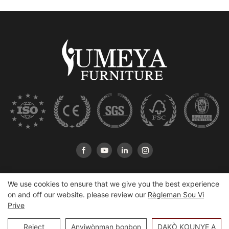
We use cookies to ensure that we give you the best experience
on and off our website. please review our
Règleman Sou Vi
Prive
Copyright © 2026 Heshan Yumeya Furniture Co., Ltd |
Sitemap
Reject
Anviwònman bonbon
DAKÒ KOUNYE A