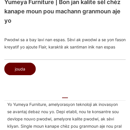
Yumeya Furniture | Bon jan kalite sèl chèz
kanape moun pou machann granmoun aje
yo
Pwodwi sa a bay lavi nan espas. Sèvi ak pwodwi a se yon fason
kreyatif yo ajoute Flair, karaktè ak santiman inik nan espas
jouda
Yo Yumeya Furniture, amelyorasyon teknoloji ak inovasyon
se avantaj debaz nou yo. Depi etabli, nou te konsantre sou
devlope nouvo pwodwi, amelyore kalite pwodwi, ak sèvi
kliyan. Single moun kanape chèz pou granmoun aje nou pral