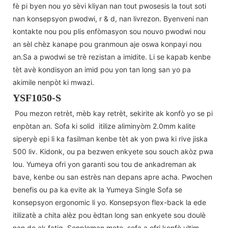
fè pi byen nou yo sèvi kliyan nan tout pwosesis la tout soti
nan konsepsyon pwodwi, r & d, nan livrezon. Byenveni nan
kontakte nou pou plis enfòmasyon sou nouvo pwodwi nou
an sèl chèz kanape pou granmoun aje oswa konpayi nou
an.Sa a pwodwi se trè rezistan a imidite. Li se kapab kenbe
tèt avè kondisyon an imid pou yon tan long san yo pa
akimile nenpòt ki mwazi.
YSF1050-S
Pou mezon retrèt, mèb kay retrèt, sekirite ak konfò yo se pi
enpòtan an. Sofa ki solid itilize aliminyòm 2.0mm kalite
siperyè epi li ka fasilman kenbe tèt ak yon pwa ki rive jiska
500 liv. Kidonk, ou pa bezwen enkyete sou souch akòz pwa
lou. Yumeya ofri yon garanti sou tou de ankadreman ak
bave, kenbe ou san estrès nan depans apre acha. Pwochen
benefis ou pa ka evite ak la Yumeya Single Sofa se
konsepsyon ergonomic li yo. Konsepsyon flex-back la ede
itilizatè a chita alèz pou èdtan long san enkyete sou doulè
nan do ak fatig. Senpleman mete, sofa a ofri konfò ultim