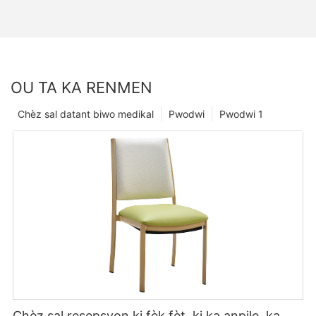
OU TA KA RENMEN
Chèz sal datant biwo medikal
Pwodwi
Pwodwi 1
Chèz sal resepsyon ki fèk fèt, ki ka anpile, ka