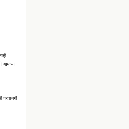
काही
री आमच्या
ाची परवानगी