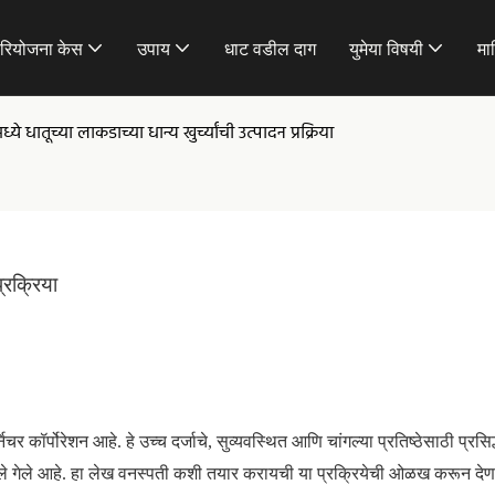
रियोजना केस
उपाय
धाट वडील दाग
युमेया विषयी
मा
्ये धातूच्या लाकडाच्या धान्य खुर्च्यांची उत्पादन प्रक्रिया
प्रक्रिया
्पोरेशन आहे. हे उच्च दर्जाचे, सुव्यवस्थित आणि चांगल्या प्रतिष्ठेसाठी प्रसिद्
बांधले गेले आहे. हा लेख वनस्पती कशी तयार करायची या प्रक्रियेची ओळख करून देण