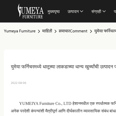
मुख्यपृष्ठ
उत्पादन
संग्रही
प
Yumeya Furniture
माहिती
समाचारComment
युमेया फर्निचरमध
युमेया फर्निचरमध्ये धातूच्या लाकडाच्या धान्य खुर्च्यांची उत्पादन 
2022-08-06
YUMEIYA Furniture Co., LTD हेशानमधील एक स्पर्धात्मक फर्निचर कॉर
अनेक परदेशी कंपन्यांशी मैत्रीपूर्ण आणि दीर्घकालीन व्यावसायिक संबंध 