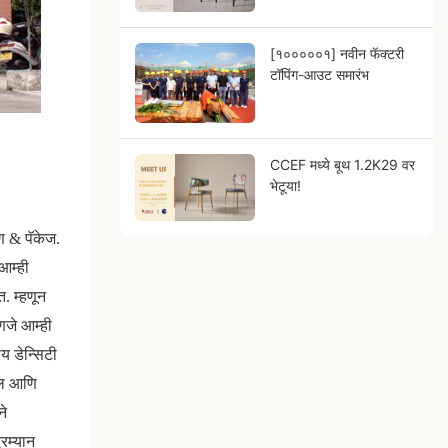
[१०००००१] नवीन फॅक्टरी
टॉपिंग-आउट समारंभ
CCEF मध्ये बूथ 1.2K29 वर
भेटूया!
ण & पॅकेज.
 आम्ही
त. म्हणून
हणजे आम्ही
य डेन्सिटी
शील आणि
ने
दरम्यान