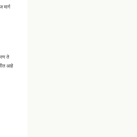
 मार्ग
रण ते
ळीत आहे