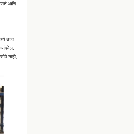
श असते आणि
्ये उच्च
 थांबवेल.
सोपे नाही,