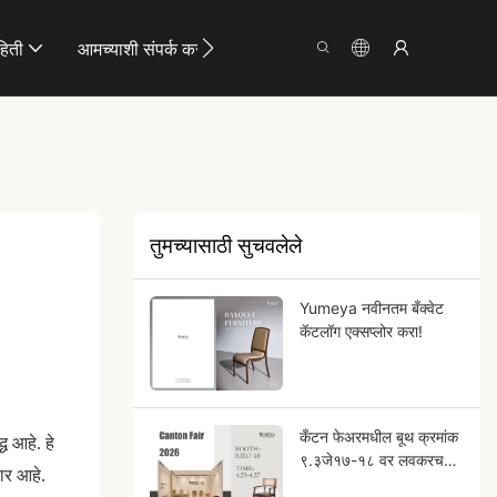
हिती
आमच्याशी संपर्क करा
तुमच्यासाठी सुचवलेले
Yumeya नवीनतम बँक्वेट
कॅटलॉग एक्सप्लोर करा!
कँटन फेअरमधील बूथ क्रमांक
ध आहे. हे
९.३जे१७-१८ वर लवकरच
ार आहे.
भेटूया!