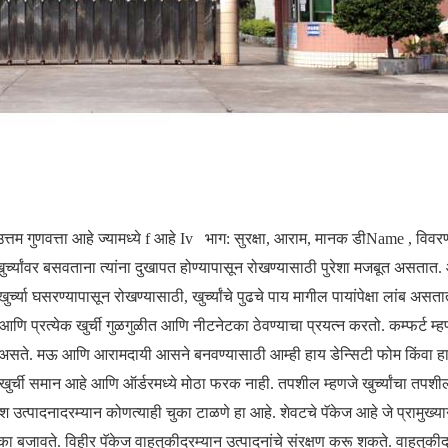
्तम गुणवत्ता आहे ज्यामध्ये f आहे
Iv
भाग: सुरक्षा, आराम, मानक
डीName
, विवर
ुर्च्यांवर बसवताना त्यांना दुखापत होण्यापासून रोखण्यासाठी पुरेशा मजबूत असतात.
्या घसरण्यापासून रोखण्यासाठी, खुर्च्यांचे पुढचे पाय मागील पायांपेक्षा लांब असता
ो आणि प्रत्येक खुर्ची गुळगुळीत आणि नीटनेटका ठेवण्याचा प्रयत्न करतो. कम्फर्ट म्
 असते. मऊ आणि आरामदायी आसने बनवण्यासाठी आम्ही हाय डेन्सिटी फोम किंवा हा
खुर्ची समान आहे आणि ऑर्डरमध्ये मोठा फरक नाही. तपशील म्हणजे खुर्च्यांचा तप
श उत्पादनादरम्यान कोणत्याही चुका टाळणे हा आहे. शेवटचे पॅकेज आहे जे प्रामुख्या
भूमिका बजावते. विहीर पॅकेज वाहतुकीदरम्यान उत्पादनांचे संरक्षण करू शकते. वाहतुकी