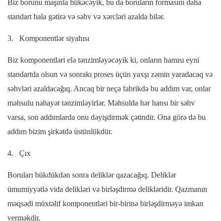
Biz borunu maşınla bükəcəyik, bu da boruların formasını daha
standart hala gətirə və səhv və xərcləri azalda bilər.
3.
Komponentlər siyahısı
Biz komponentləri elə tənzimləyəcəyik ki, onların hamısı eyni
standartda olsun və sonrakı proses üçün yaxşı zəmin yaradacaq və
səhvləri azaldacağıq. Ancaq bir neçə fabrikdə bu addım var, onlar
məhsulu nəhayət tənzimləyirlər. Məhsulda hər hansı bir səhv
varsa, son addımlarda onu dəyişdirmək çətindir. Ona görə də bu
addım bizim şirkətdə üstünlükdür.
4.
Çıx
Boruları bükdükdən sonra deliklər qazacağıq. Deliklər
ümumiyyətlə vida delikləri və birləşdirmə delikləridir. Qazmanın
məqsədi müxtəlif komponentləri bir-birinə birləşdirməyə imkan
verməkdir.