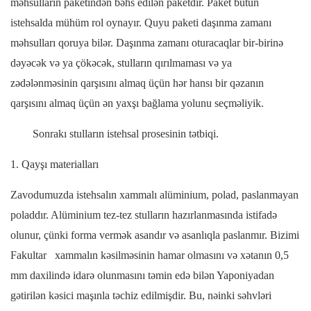
məhsulların paketindən bəhs edilən paketdir. Paket bütün
istehsalda mühüm rol oynayır. Quyu paketi daşınma zamanı
məhsulları qoruya bilər. Daşınma zamanı oturacaqlar bir-birinə
dəyəcək və ya çökəcək, stulların qırılmaması və ya
zədələnməsinin qarşısını almaq üçün hər hansı bir qəzanın
qarşısını almaq üçün ən yaxşı bağlama yolunu seçməliyik.
Sonrakı stulların istehsal prosesinin tətbiqi.
1. Qayşı materialları
Zavodumuzda istehsalın xammalı alüminium, polad, paslanmayan
poladdır. Alüminium tez-tez stulların hazırlanmasında istifadə
olunur, çünki forma vermək asandır və asanlıqla paslanmır.
Bizimi
Fakultar
xammalın kəsilməsinin hamar olmasını və xətanın 0,5
mm daxilində idarə olunmasını təmin edə bilən Yaponiyadan
gətirilən kəsici maşınla təchiz edilmişdir. Bu, nəinki səhvləri