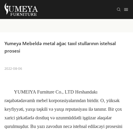
Yumeya Mebeldə metal ağac taxıl stullarının istehsal 
prosesi
2022-08-06
YUMEIYA Furniture Co., LTD Heshandakı
rəqabətədavamlı mebel korporasiyalarından biridir. O, yüksək
keyfiyyəti, yaxşı təşkili və yaxşı reputasiyası ilə tanınır. Bir çox
xarici şirkətlərlə dostluq və uzunmüddətli işgüzar əlaqələr
qurulmuşdur. Bu yazı zavodun necə istehsal ediləcəyi prosesini