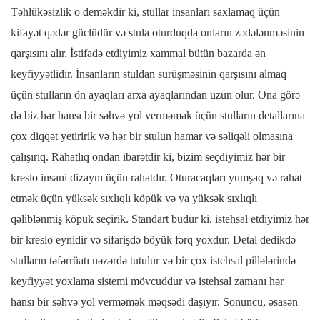
Təhlükəsizlik o deməkdir ki, stullar insanları saxlamaq üçün
kifayət qədər güclüdür və stula oturduqda onların zədələnməsinin
qarşısını alır. İstifadə etdiyimiz xammal bütün bazarda ən
keyfiyyətlidir. İnsanların stuldan sürüşməsinin qarşısını almaq
üçün stulların ön ayaqları arxa ayaqlarından uzun olur. Ona görə
də biz hər hansı bir səhvə yol verməmək üçün stulların detallarına
çox diqqət yetiririk və hər bir stulun hamar və səliqəli olmasına
çalışırıq. Rahatlıq ondan ibarətdir ki, bizim seçdiyimiz hər bir
kreslo insani dizaynı üçün rahatdır. Oturacaqları yumşaq və rahat
etmək üçün yüksək sıxlıqlı köpük və ya yüksək sıxlıqlı
qəliblənmiş köpük seçirik. Standart budur ki, istehsal etdiyimiz hər
bir kreslo eynidir və sifarişdə böyük fərq yoxdur. Detal dedikdə
stulların təfərrüatı nəzərdə tutulur və bir çox istehsal pillələrində
keyfiyyət yoxlama sistemi mövcuddur və istehsal zamanı hər
hansı bir səhvə yol verməmək məqsədi daşıyır. Sonuncu, əsasən