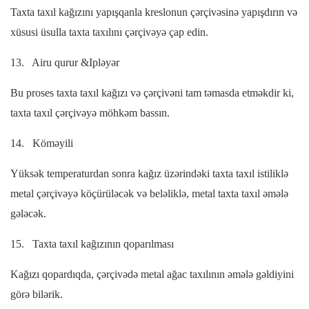
Taxta taxıl kağızını yapışqanla kreslonun çərçivəsinə yapışdırın və
xüsusi üsulla taxta taxılını çərçivəyə çap edin.
13.
Airu qurur &Ipləyər
Bu proses taxta taxıl kağızı və çərçivəni tam təmasda etməkdir ki,
taxta taxıl çərçivəyə möhkəm bassın.
14.
Köməyili
Yüksək temperaturdan sonra kağız üzərindəki taxta taxıl istiliklə
metal çərçivəyə köçürüləcək və beləliklə, metal taxta taxıl əmələ
gələcək.
15.
Taxta taxıl kağızının qoparılması
Kağızı qopardıqda, çərçivədə metal ağac taxılının əmələ gəldiyini
görə bilərik.