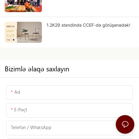
1.2K29 stendində CCEF-də görüşənədək!
Bizimlə əlaqə saxlayın
Ad
E-Poçt
Telefon / WhatsApp