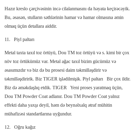
Hazır kreslo çərçivəsinin incə cilalanmasını da həyata keçirəcəyik.
Bu, əsasən, stulların səthlərinin hamar və hamar olmasına əmin
olmaq üçün detallara aiddir.
11.
Piyl paltarı
Metal taxta taxıl toz örtüyü, Dou TM toz örtüyü və s. kimi bir çox
növ toz örtükümüz var. Metal ağac taxıl bizim gücümüz və
əsasımızdır və biz də bu prosesi daim təkmilləşdirir və
təkmilləşdiririk.
Biz TIGER işlədilmişik.
Piyl paltarı
Bir çox ildir.
Biz də əməkdaşlıq etdik.
TIGER
Yeni proses yaratmaq üçün,
Dou TM Powder Coat adlanır. Dou TM Powder Coat yalnız
effekti daha yaxşı deyil, həm də beynəlxalq ətraf mühitin
mühafizəsi standartlarına uyğundur.
12.
Oğru kağız