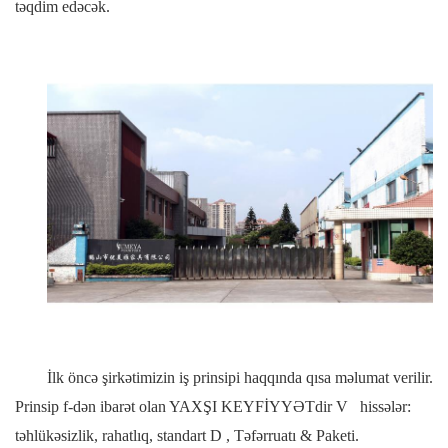
təqdim edəcək.
İlk öncə şirkətimizin iş prinsipi haqqında qısa məlumat verilir.
Prinsip f-dən ibarət olan YAXŞI KEYFİYYƏTdir
V
hissələr:
təhlükəsizlik, rahatlıq, standart
D
, Təfərruatı & Paketi.