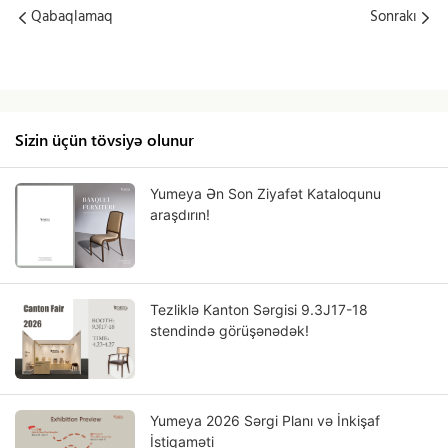
Qabaqlamaq
Sonrakı
Sizin üçün tövsiyə olunur
Yumeya Ən Son Ziyafət Kataloqunu
araşdırın!
Tezliklə Kanton Sərgisi 9.3J17-18
stendində görüşənədək!
Yumeya 2026 Sərgi Planı və İnkişaf
İstiqaməti