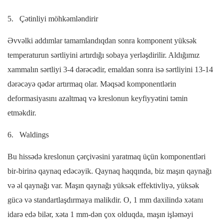
5.
Çətinliyi möhkəmləndirir
Əvvəlki addımlar tamamlandıqdan sonra komponent yüksək
temperaturun sərtliyini artırdığı sobaya yerləşdirilir. Aldığımız
xammalın sərtliyi 3-4 dərəcədir, emaldan sonra isə sərtliyini 13-14
dərəcəyə qədər artırmaq olar. Məqsəd komponentlərin
deformasiyasını azaltmaq və kreslonun keyfiyyətini təmin
etməkdir.
6.
Waldings
Bu hissədə kreslonun çərçivəsini yaratmaq üçün komponentləri
bir-birinə qaynaq edəcəyik. Qaynaq haqqında, biz maşın qaynağı
və əl qaynağı var. Maşın qaynağı yüksək effektivliyə, yüksək
gücə və standartlaşdırmaya malikdir. O, 1 mm daxilində xətanı
idarə edə bilər, xəta 1 mm-dən çox olduqda, maşın işləməyi