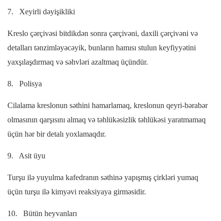
7.
Xeyirli dəyişikliki
Kreslo çərçivəsi bitdikdən sonra çərçivəni, daxili çərçivəni və
detalları tənzimləyəcəyik, bunların hamısı stulun keyfiyyətini
yaxşılaşdırmaq və səhvləri azaltmaq üçündür.
8.
Polisya
Cilalama kreslonun səthini hamarlamaq, kreslonun qeyri-bərabər
olmasının qarşısını almaq və təhlükəsizlik təhlükəsi yaratmamaq
üçün hər bir detalı yoxlamaqdır.
9.
Asit üyu
Turşu ilə yuyulma kafedranın səthinə yapışmış çirkləri yumaq
üçün turşu ilə kimyəvi reaksiyaya girməsidir.
10.
Bütün heyvanları