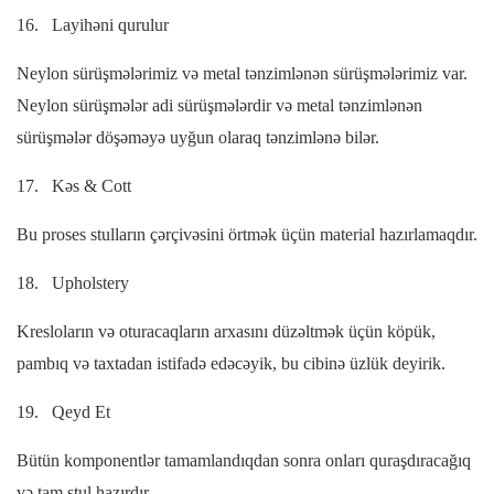
16.
Layihəni qurulur
Neylon sürüşmələrimiz və metal tənzimlənən sürüşmələrimiz var.
Neylon sürüşmələr adi sürüşmələrdir və metal tənzimlənən
sürüşmələr döşəməyə uyğun olaraq tənzimlənə bilər.
17.
Kəs & Cott
Bu proses stulların çərçivəsini örtmək üçün material hazırlamaqdır.
18.
Upholstery
Kresloların və oturacaqların arxasını düzəltmək üçün köpük,
pambıq və taxtadan istifadə edəcəyik, bu cibinə üzlük deyirik.
19.
Qeyd Et
Bütün komponentlər tamamlandıqdan sonra onları quraşdıracağıq
və tam stul hazırdır.