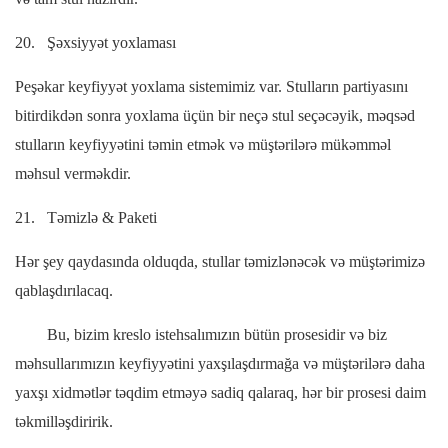
20.
Şəxsiyyət yoxlaması
Peşəkar keyfiyyət yoxlama sistemimiz var. Stulların partiyasını
bitirdikdən sonra yoxlama üçün bir neçə stul seçəcəyik, məqsəd
stulların keyfiyyətini təmin etmək və müştərilərə mükəmməl
məhsul verməkdir.
21.
Təmizlə & Paketi
Hər şey qaydasında olduqda, stullar təmizlənəcək və müştərimizə
qablaşdırılacaq.
Bu, bizim kreslo istehsalımızın bütün prosesidir və biz
məhsullarımızın keyfiyyətini yaxşılaşdırmağa və müştərilərə daha
yaxşı xidmətlər təqdim etməyə sadiq qalaraq, hər bir prosesi daim
təkmilləşdiririk.