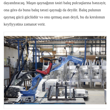
dayandıracaq. Maşın qaynağının təsiri balıq pulcuqlarına bənzəyir,
ona görə də buna balıq tərəzi qaynağı da deyilir. Balıq pulunun
qaynaq gücü güclüdür və onu qırmaq asan deyil, bu da kreslonun
keyfiyyətinə zəmanət verir.