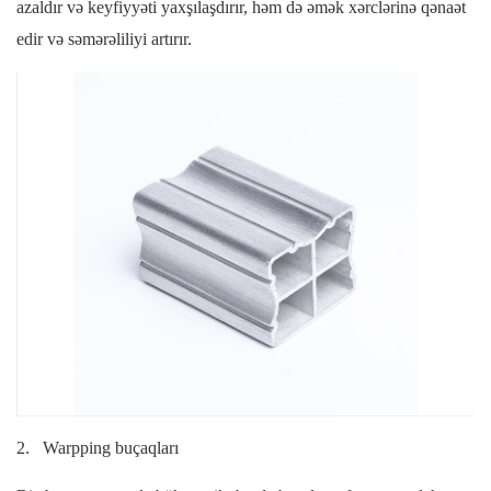
azaldır və keyfiyyəti yaxşılaşdırır, həm də əmək xərclərinə qənaət
edir və səmərəliliyi artırır.
2.
Warpping buçaqları