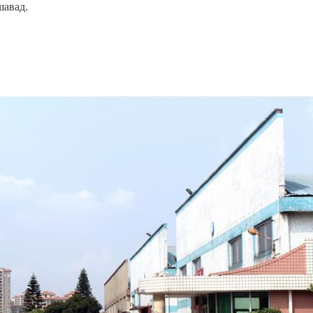
шавад.