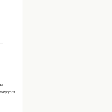
ва
 маҳсулот
.