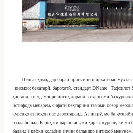
Пеш аз ҳама, дар бораи принсипи ширкати мо мухта
қисмҳо: бехатарӣ, бароҳатӣ, стандарт
DName
, Тафсилот 
ҳастанд, ки одамонро нигоҳ доранд ва ҳангоми ба курсиҳ
истифода мебарем, сифати беҳтарини тамоми бозор мебош
курсиҳо аз поҳои пас дарозтаранд. Аз ин рӯ, мо ба ҷузъи
озода бошад. Бароҳатӣ дар он аст, ки ҳар як курсие, ки мо
баланд ё кафки қолабии зичии баландро интихоб мекунем, 