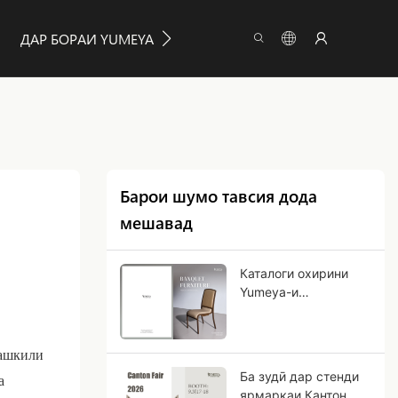
ДАР БОРАИ YUMEYA
МАЪЛУМОТ
ПАЙВАСТ К
Барои шумо тавсия дода
мешавад
Каталоги охирини
Yumeya-и
зиёфатҳоро омӯзед!
ташкили
Ба зудӣ дар стенди
а
ярмаркаи Кантон