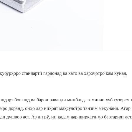
убурҳоро стандартӣ гардонад ва хато ва хароҷотро кам кунад.
тандарт бошанд ва барои раванди минбаъда заминаи хуб гузорем 
амро доранд, онҳо дар ниҳоят маҳсулотро танзим мекунанд. Агар
н душвор аст. Аз ин рӯ, ин қадам дар ширкати мо бартарият аст