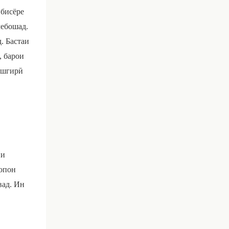
 бисёре
мебошад.
. Бастаи
, барои
пешгирӣ
ни
опон
вад. Ин