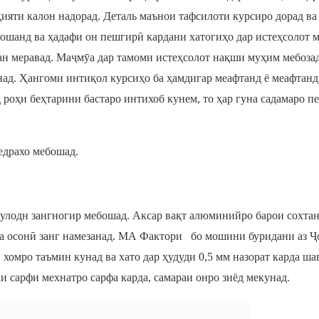
қияти калон надорад. Деталь маънои тафсилоти курсиро дорад ва
ошанд ва ҳадафи он пешгирӣ кардани хатогиҳо дар истеҳсолот 
хан меравад. Маҷмӯа дар тамоми истеҳсолот нақши муҳим мебозад
ад. Ҳангоми интиқол курсиҳо ба ҳамдигар меафтанд ё меафтанд
 роҳи беҳтарини бастаро интихоб кунем, то ҳар гуна садамаро 
едрахо мебошад.
пулодн зангногир мебошад. Аксар вақт алюминийро барои сохта
а осонӣ занг намезанад.
МА
Фактори
бо мошини буридани аз Ҷ
хомро таъмин кунад ва хато дар ҳудуди 0,5 мм назорат карда ша
ки сарфи мехнатро сарфа карда, самараи онро зиёд мекунад.