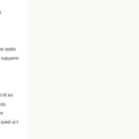
а
ии ашёи
м кардани
стӣ ва
над
ри
қавӣ аст