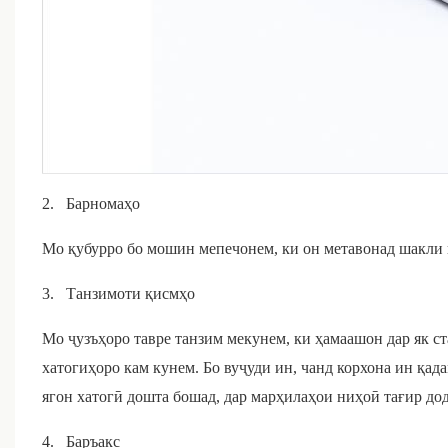
2.
Барномаҳо
Мо қубурро бо мошин мепечонем, ки он метавонад шакли қ
3.
Танзимоти қисмҳо
Мо ҷузъҳоро тавре танзим мекунем, ки ҳамаашон дар як с
хатогиҳоро кам кунем. Бо вуҷуди ин, чанд корхона ин қад
ягон хатогӣ дошта бошад, дар марҳилаҳои ниҳоӣ тағир дода
4.
Баръакс