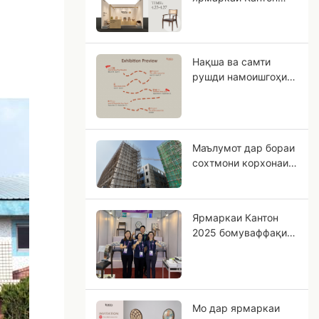
9.3J17-18 мебинем!
Нақша ва самти
рушди намоишгоҳи
Юмея 2026
Маълумот дар бораи
сохтмони корхонаи
нави Юмея
Ярмаркаи Кантон
2025 бомуваффақият
анҷом ёфт.
Мо дар ярмаркаи