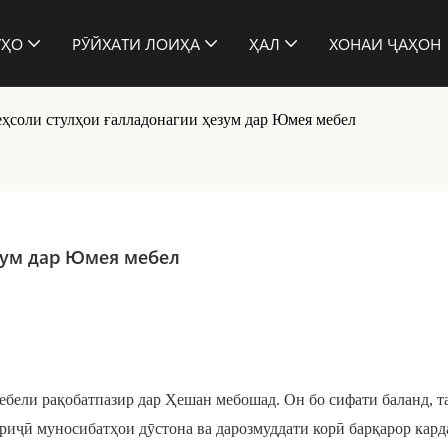
ӮҲО
РӮЙХАТИ ЛОИҲА
ҲАЛ
ХОНАИ ҶАҲОН
еҳсоли стулҳои ғалладонагии ҳезум дар Юмея мебел
езум дар Юмея мебел
мебели рақобатпазир дар Ҳешан мебошад. Он бо сифати баланд, 
ориҷӣ муносибатҳои дӯстона ва дарозмуддати корӣ барқарор кард