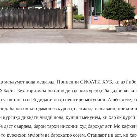
сар маълумот дода мешавад. Принсипи СИФАТИ ХУБ, ки аз f ибо
& Баста. Бехатарӣ маънои онро дорад, ки курсиҳо ба қадри кофӣ 
о гузоштан аз осеб дидани онҳо пешгирӣ мекунанд. Ашёи хоме, к
анд. Барои он ки одамон аз курсиҳо лағжида нашаванд, пойҳои 
ёти курсиҳо диққати ҷиддӣ дода, кӯшиш мекунем, ки ҳар як курсӣ
 ба даст овардем, барои тарҳи инсонии худ бароҳат аст. Мо кафке
то курсиҳои мулоим ва бароҳатро созем. Стандарт ин аст, ки ҳар