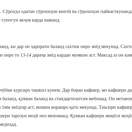
. Сӯроҳҳо одатан сӯрохиҳои винтӣ ва сӯрохиҳои пайвасткунанд
 гуногун якҷоя карда шаванд.
ранд, ки дар он ҳарорати баланд сахтии онро зиёд мекунад. Сахт
тии онро то 13-14 дараҷа зиёд кардан мумкин аст. Максад аз он ка
рчӯбаи курсиро ташкил кунем. Дар бораи кафшер, мо кафшери да
баланд, қувваи баланд ва стандартизатсия мебошад. Он метаво
аз 1мм зиёдтар аст, мошин корашро қатъ мекунад. Таъсири кафше
фшери тарозуи моҳӣ низ меноманд. Қувваи кафшери миқёси моҳӣ 
медиҳад.