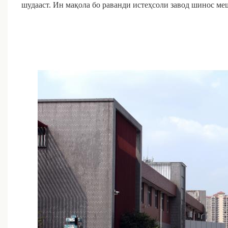
шудааст. Ин мақола бо раванди истеҳсоли завод шинос ме