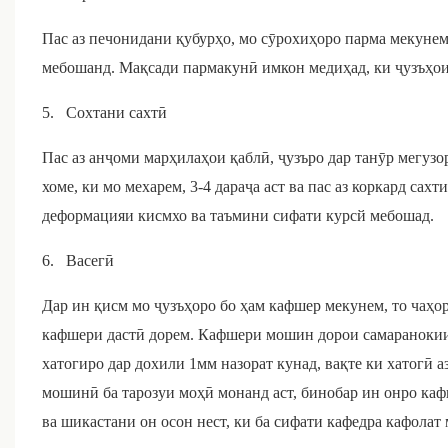
Пас аз печонидани қубурҳо, мо сӯрохиҳоро парма мекунем
мебошанд. Мақсади пармакунӣ имкон медиҳад, ки ҷузъҳои
5.
Сохтани сахтӣ
Пас аз анҷоми марҳилаҳои қаблӣ, ҷузъро дар танӯр мегузо
хоме, ки мо мехарем, 3-4 дараҷа аст ва пас аз коркард сах
деформацияи кисмхо ва таъмини сифати курсй мебошад.
6.
Васегӣ
Дар ин қисм мо ҷузъҳоро бо ҳам кафшер мекунем, то чаҳо
кафшери дастӣ дорем. Кафшери мошин дорои самаранокии 
хатогиро дар дохили 1мм назорат кунад, вақте ки хатогӣ 
мошинӣ ба тарозуи моҳӣ монанд аст, бинобар ин онро ка
ва шикастани он осон нест, ки ба сифати кафедра кафолат 