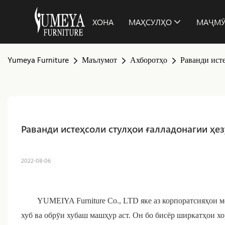
ХОНА
МАҲСУЛҲО
МАҶМ
Yumeya Furniture
Маълумот
Ахборотҳо
Раванди ист
Раванди истеҳсоли стулҳои ғалладонагии ҳ
2022-08-06
YUMEIYA Furniture Co., LTD яке аз корпоратсияҳои 
хуб ва обрӯи хубаш машҳур аст. Он бо бисёр ширкатҳои х