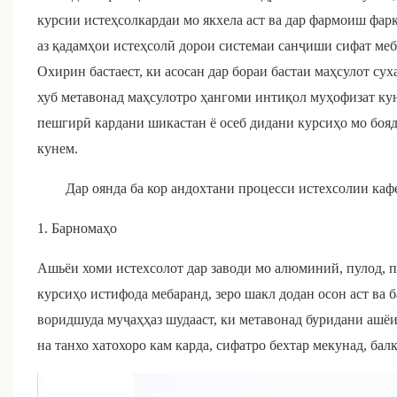
курсии истеҳсолкардаи мо якхела аст ва дар фармоиш фар
аз қадамҳои истеҳсолӣ дорои системаи санҷиши сифат меб
Охирин бастаест, ки асосан дар бораи бастаи маҳсулот су
хуб метавонад маҳсулотро ҳангоми интиқол муҳофизат кун
пешгирӣ кардани шикастан ё осеб дидани курсиҳо мо бояд
кунем.
Дар оянда ба кор андохтани процесси истехсолии каф
1. Барномаҳо
Ашьёи хоми истехсолот дар заводи мо алюминий, пулод, 
курсиҳо истифода мебаранд, зеро шакл додан осон аст ва б
воридшуда муҷаҳҳаз шудааст, ки метавонад буридани ашёи 
на танхо хатохоро кам карда, сифатро бехтар мекунад, бал