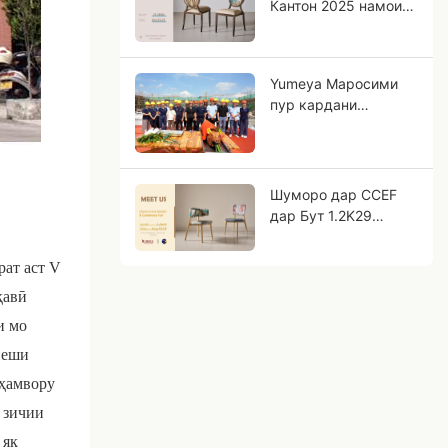
Кантон 2025 намоиш
медиҳем!
Yumeya Маросими
пур кардани
корхонаи нав
Шуморо дар CCEF
дар Бут 1.2K29
мебинем!
рат аст
V
қавӣ
и мо
пеши
 ҳамвору
и зичии
 як