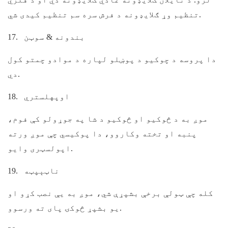
تنظیم وړ ګلایډونه د فرش سره سم تنظیم کیدی شي.
بندونه & سوټن
17.
دا پروسه د چوکیو د پوښلو لپاره د موادو چمتو کول
دي.
اوپهلستري
18.
موږ به د څوکیو او څوکیو د شا په جوړولو کې فوم،
پنبه او تخته وکاروو، دا پوکیسي چې موږ ورته
اپولسټری وایو.
ناټېپټه
19.
کله چې ټولې برخې بشپړې شي، موږ به یې نصب کړو او
یو بشپړ څوکۍ پای ته ورسوو.