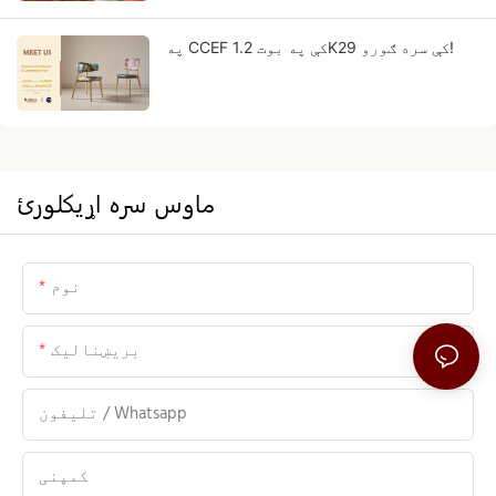
په CCEF کې په بوت 1.2K29 کې سره ګورو!
ماوس سره اړيکلورئ
نوم
بریښنالیک
تلیفون / Whatsapp
کمپنی