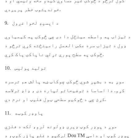
کول ترڅو د څوکۍ غیر مساوي کیدو مخه ونیسي او د
خوندیتوب خطر پریږدي.
د اېسېډ لخوا غږول
9.
د تیزاب په واسطه مینځل دا دی چې څوکۍ په کیمیاوي
ډول د تیزاب سره عکس العمل رامینځته کړي ترڅو د
څوکۍ په سطح پورې تړلي ناپاکۍ پاک کړي.
تولید پولېس
10.
موږ به د بشپړ شوي څوکۍ چوکاټ ښه پالش هم ترسره
کړو. دا اساسا د توضیحاتو لپاره دی ، ډاډ ترلاسه
کړئ چې د څوکیو سطحې ټول فلیټ او نرم دي.
پاوډر کوټه
11.
موږ د پوډر کوټ ډیری ډولونه لرو، لکه د فلزي
لرګیو د غلو پاؤر کوټ، د Dou TM پوډر کوټ او داسې