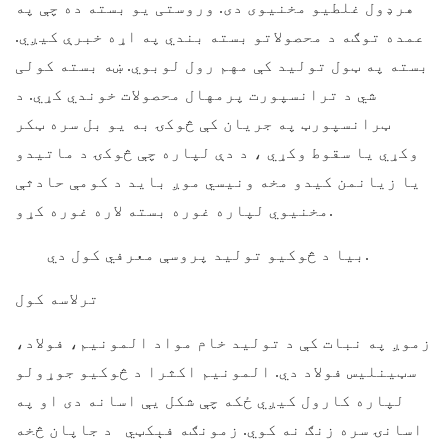
هرډول غلطیو مخنیوی دی. وروستی یو بسته ده چې په
عمده توګه د محصولاتو بسته بندي په اړه خبرې کیږي.
بسته په ټول تولید کې مهم رول لوبوي. ښه بسته کولی
شي د ترانسپورت پرمهال محصولات خوندي کړي. د
ټرانسپورټ په جریان کې څوکۍ به یو بل سره ټکر
وکړي یا سقوط وکړي ، د دې لپاره چې څوکۍ د ماتیدو
یا زیانمن کیدو مخه ونیسي موږ باید د کومې حادثې
مخنیوي لپاره غوره بسته لاره غوره کړو.
بیا د څوکیو تولید پروسې معرفي کول دي.
ترلاسه کول
زموږ په نبات کې د تولید خام مواد المونیم، فولاد،
سټینلیس فولاد دي. المونیم اکثرا د څوکیو جوړولو
لپاره کارول کیږي ځکه چې شکل یې اسانه دی او په
اسانۍ سره زنګ نه کوي.
زمونګه
فېکټي
د جاپان څخه