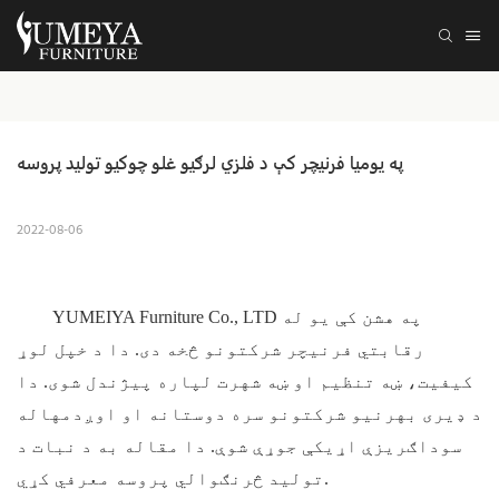
په یومیا فرنیچر کې د فلزي لرګیو غلو چوکیو تولید پروسه
2022-08-06
YUMEIYA Furniture Co., LTD په هشن کې یو له
رقابتي فرنیچر شرکتونو څخه دی. دا د خپل لوړ
کیفیت، ښه تنظیم او ښه شهرت لپاره پیژندل شوی. دا
د ډیری بهرنیو شرکتونو سره دوستانه او اوږدمهاله
سوداګریزې اړیکې جوړې شوې. دا مقاله به د نبات د
تولید څرنګوالي پروسه معرفي کړي.