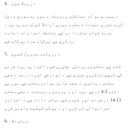
درينګ هول
4.
د ټیوبونو له مینځلو وروسته ، موږ به سوري ډریل
کړو. سوري عموما د سکرو سوري او جلا کولو سوري دي. د
برمه کولو هدف دا دی چې مختلف اجزاو ته اجازه
ورکړي چې یوځای سره یوځای شي.
د زړېتوب جوړول کيږي
5.
کله چې مخکینۍ مرحلې بشپړې شي، اجزا په یوه فرنس
کې کیښودل کیږي چیرې چې د تودوخې لوړه درجه د هغې
سختۍ زیاتوي. د هغه خامو موادو سختۍ چې موږ یې
اخلو 3-4 درجې دي، او د پروسس وروسته، د هغې سختۍ
13-14 درجو ته لوړ کیدی شي. موخه دا ده چې د اجزاوو
خرابوالی کم کړي او د چوکۍ کیفیت ډاډمن کړي.
وېلونګ
6.