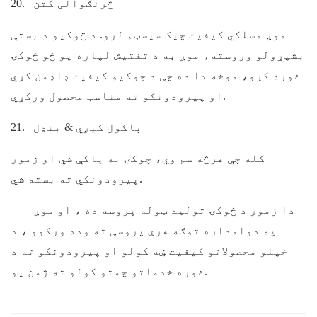
څرنګوالی کتن
20.
موږ مسلکي کیفیت چیک سیسټم لرو. د څوکیو د بستې
بشپړولو وروسته، موږ به د تفتیش لپاره یو څو څوکۍ
غوره کړو، موخه دا ده چې د چوکیو کیفیت ډاډمن کړي
او پیرودونکو ته مناسب محصول ورکړي.
پاکول کيږي & بنډل
21.
کله چې هرڅه سم وي، چوکۍ به پاکې شي او زموږ
پیرودونکي ته بسته شي.
دا زموږ د څوکۍ تولید ټوله پروسه ده ، او موږ
په دوامداره توګه هرې پروسې ته وده ورکوو ، د
خپلو محصولاتو کیفیت ښه کولو او پیرودونکو ته د
غوره خدماتو چمتو کولو ته ژمن یو.