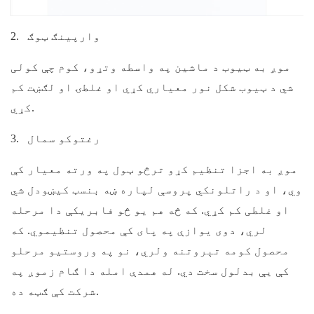
وارپينګ ټوګ
2.
موږ به ټیوب د ماشین په واسطه وتړو، کوم چې کولی
شي د ټیوب شکل نور معیاري کړي او غلطۍ او لګښت کم
کړي.
رغتوکو سمال
3.
موږ به اجزا تنظیم کړو ترڅو ټول په ورته معیار کې
وي، او د راتلونکي پروسې لپاره ښه بنسټ کیښودل شي
او غلطی کم کړي. که څه هم یو څو فابریکې دا مرحله
لري، دوی یوازې په پای کې محصول تنظیموي. که
محصول کومه تېروتنه ولري، نو په وروستیو مرحلو
کې یې بدلول سخت دي. له همدې امله دا ګام زموږ په
شرکت کې ګټه ده.