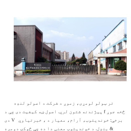
تر ټولو لومړی، زموږ د شرکت د اصولو لنډه
پیژندنه شتون لري. اصول ښه کیفیت دی چې د f څخه جوړ
برخې: خوندیتوب، آرام، معیار
د
، خبرتياوې
V
دی
& بنډل. د خوندیتوب معنی دا ده چې څوکۍ دومره