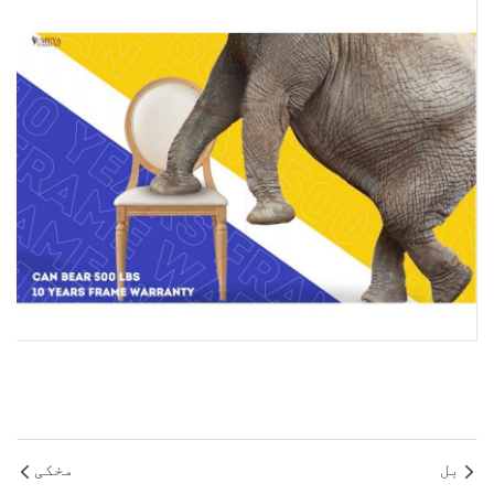
بل
مخکی