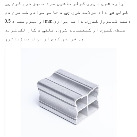
وارد شوي د پرې کولو ماشین سره مجهز دی، کوم چې
کولی شي ډاډ ترلاسه کړي چې د خامو موادو کټ نرم دی
او تېروتنه د 0.5mm دننه کنټرول کیږي. دا نه یوازې
غلطۍ کموي او کیفیت ښه کوي، بلکې د کار لګښتونه
هم خوندي کوي او موثریت زیاتوي.