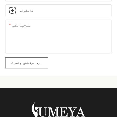
فایلونه
منځپانګې
اوس پوښتنې ولیږئ