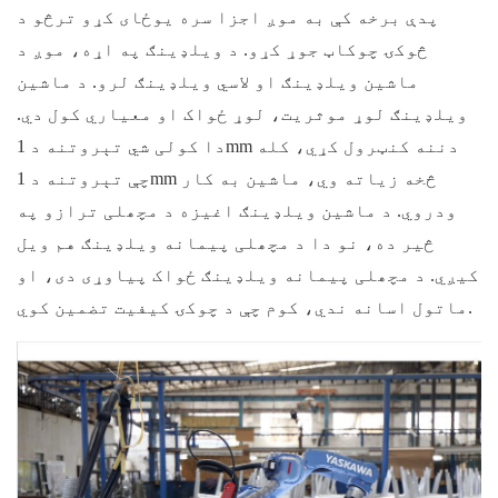
پدې برخه کې به موږ اجزا سره یوځای کړو ترڅو د
څوکۍ چوکاټ جوړ کړو. د ویلډینګ په اړه، موږ د
ماشین ویلډینګ او لاسي ویلډینګ لرو. د ماشین
ویلډینګ لوړ موثریت، لوړ ځواک او معیاري کول دي.
دا کولی شي تېروتنه د 1mm دننه کنټرول کړي، کله
چې تېروتنه د 1mm څخه زیاته وي، ماشین به کار
ودروي. د ماشین ویلډینګ اغیزه د مچھلی ترازو په
څیر ده، نو دا د مچھلی پیمانه ویلډینګ هم ویل
کیږي. د مچھلی پیمانه ویلډینګ ځواک پیاوړی دی، او
ماتول اسانه ندي، کوم چې د چوکۍ کیفیت تضمین کوي.