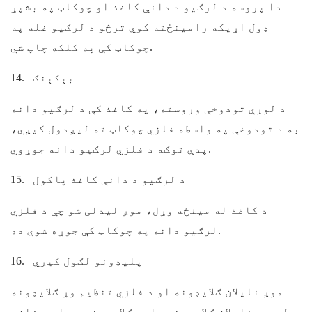
دا پروسه د لرګیو د دانې کاغذ او چوکاټ په بشپړ
ډول اړیکه رامینځته کوي ترڅو د لرګیو غله په
چوکاټ کې په کلکه چاپ شي.
بېکېنګ
14.
د لوړې تودوخې وروسته، په کاغذ کې د لرګیو دانه
به د تودوخې په واسطه فلزي چوکاټ ته لیږدول کیږي،
پدې توګه د فلزي لرګیو دانه جوړوي.
د لرګیو د دانې کاغذ پاکول
15.
د کاغذ له مینځه وړل، موږ لیدلی شو چې د فلزي
لرګیو دانه په چوکاټ کې جوړه شوې ده.
پليډونو لګول کيږي
16.
موږ نایلان ګلایډونه او د فلزي تنظیم وړ ګلایډونه
لرو. د نایلان ګلایډونه عادي ګلایډونه دي او د فلزي