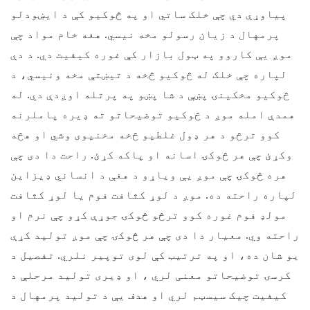
پیاوړې دي چې خلک ساتي او په څوکیو کې د ایښودلو
پرمهال د زیان رسولو مخه نیسي. هغه خام مواد چې
موږ یې کاروو په ټول بازار کې غوره کیفیت دي. د دې
لپاره چې خلک له څوکیو څخه د تیښتې مخه ونیسي، د
څوکیو مخکینۍ پښې د شا پښو په پرتله اوږدې دي. له
همدې امله موږ د څوکیو توضیحاتو ته ډیره پاملرنه
کوو ترڅو د هر ډول غلطیو څخه مخنیوی وشي او هڅه
وکړئ چې هر څوکۍ اسانه او پاکه کړئ. راحت دا دی چې
هره څوکۍ چې موږ یې ویاړو د هغې د انساني ډیزاین
لپاره راحته ده. موږ د لوړ کثافت فوم یا لوړ کثافت
مولډ فوم غوره کوو ترڅو څوکۍ جوړې کړو چې نرم او
راحته وي. معیار دا دی چې هر څوکۍ چې موږ تولید کړې
یو شان ده، او په ترتیب کې لوی توپیر نلري. تفصیل د
کرسۍ توضیحاتو معنی لري ، او ډیری تولید مرحلې د
کیفیت چیک سیسټم لري او هدف یې د تولید پرمهال د