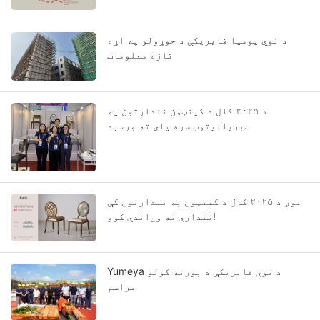
د نوي یومیا فابریکې د جوړولو په اړه
تازه معلومات
د ۲۰۲۵ کال د کینټون نندارتون په
بریالیتوب سره پای ته ورسېد.
موږ د ۲۰۲۵ کال د کینټون په نندارتون کې
نندارې ته وړاندې کوو!
Yumeya د نوې فابریکې د پورته کولو
مراسم