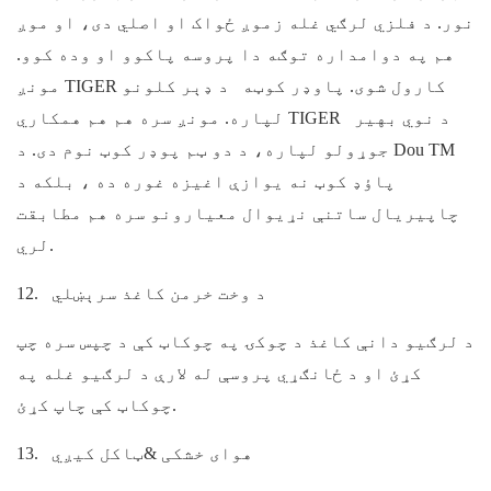
نور. د فلزي لرګي غله زموږ ځواک او اصلي دی، او موږ
هم په دوامداره توګه دا پروسه پاکوو او وده کوو.
مونږ TIGER کارول شوی.
پاوډر کوټه
د ډېر کلونو
د نوي بهير
TIGER
مونږ سره هم هم همکاري
لپاره.
جوړولو لپاره،
د دو ټم پوډر کوټ نوم دی. د Dou TM
پاؤډ کوټ نه یوازې اغیزه غوره ده ، بلکه د
چاپیریال ساتنې نړیوال معیارونو سره هم مطابقت
لري.
د وخت خرمن کاغذ سرېښلي
12.
د لرګیو دانې کاغذ د چوکۍ په چوکاټ کې د چپس سره چپ
کړئ او د ځانګړي پروسې له لارې د لرګیو غله په
چوکاټ کې چاپ کړئ.
هوای خشکی &ټاکل کيږي
13.