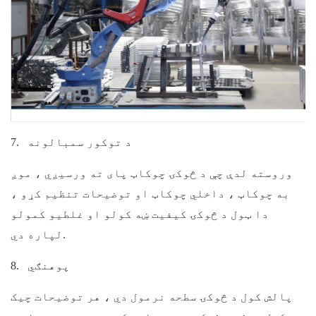
د توکور سمبالونه
7.
وروسته لدې چې د څوکۍ چوکاټ پای ته ورسیږي ، موږ
به چوکاټ ، داخلي چوکاټ او توضیحات تنظیم کړو ،
دا ټول د څوکۍ کیفیت ښه کولو او غلطیو کمولو
لپاره دي.
پوهنګي
8.
پالش کول د څوکۍ سطحه نرمول دي ، هر توضیحات چیک