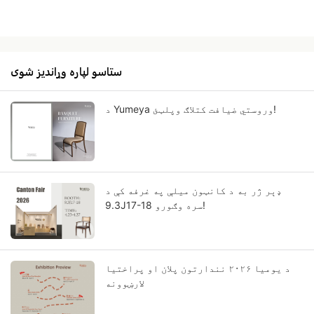
ستاسو لپاره وړاندیز شوی
د Yumeya وروستي ضیافت کتلاګ وپلټئ!
ډېر ژر به د کانټون میلې په غرفه کې د
9.3J17-18 سره وګورو!
د یومیا ۲۰۲۶ نندارتون پلان او پراختیا
لارښوونه