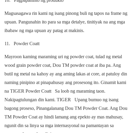
10.
Pagpapahinto ng produkto
Magsasagawa rin kami ng isang pinong buli ng tapos na frame ng
upuan. Pangunahin ito para sa mga detalye, tinitiyak na ang mga
ibabaw ng mga upuan ay patag at makinis.
11.
Powder Coatt
Mayroon kaming maraming uri ng powder coat, tulad ng metal
wood grain powder coat, Dou TM powder coat at iba pa. Ang
butil ng metal na kahoy ay ang aming lakas at core, at patuloy din
naming pinipino at pinapahusay ang prosesong ito.
Ginamit kami
na TIGER
Powder Coatt
Sa loob ng maraming taon.
Nakipagtulungan din kami.
TIGER
Upang bumuo ng isang
bagong proseso,
Pinangalanang Dou TM Powder Coat. Ang Dou
TM Powder Coat ay hindi lamang ang epekto ay mas mahusay,
ngunit din sa linya sa mga internasyonal na pamantayan sa