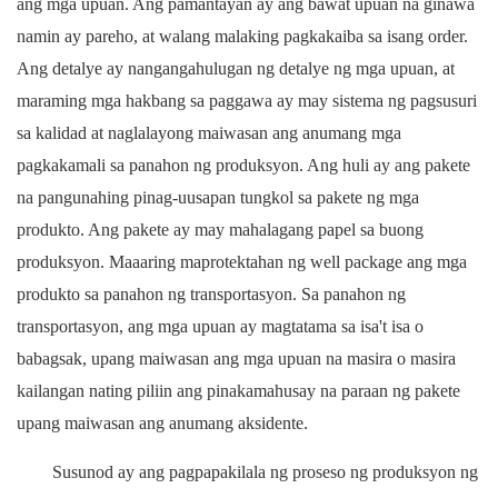
ang mga upuan. Ang pamantayan ay ang bawat upuan na ginawa
namin ay pareho, at walang malaking pagkakaiba sa isang order.
Ang detalye ay nangangahulugan ng detalye ng mga upuan, at
maraming mga hakbang sa paggawa ay may sistema ng pagsusuri
sa kalidad at naglalayong maiwasan ang anumang mga
pagkakamali sa panahon ng produksyon. Ang huli ay ang pakete
na pangunahing pinag-uusapan tungkol sa pakete ng mga
produkto. Ang pakete ay may mahalagang papel sa buong
produksyon. Maaaring maprotektahan ng well package ang mga
produkto sa panahon ng transportasyon. Sa panahon ng
transportasyon, ang mga upuan ay magtatama sa isa't isa o
babagsak, upang maiwasan ang mga upuan na masira o masira
kailangan nating piliin ang pinakamahusay na paraan ng pakete
upang maiwasan ang anumang aksidente.
Susunod ay ang pagpapakilala ng proseso ng produksyon ng