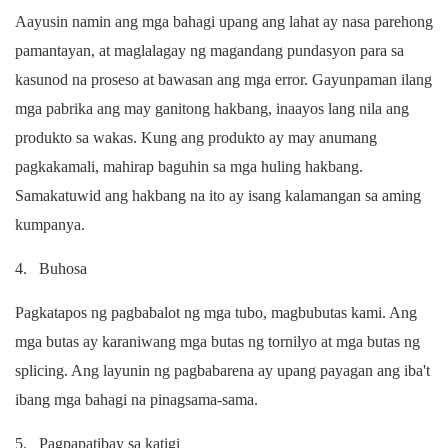
Aayusin namin ang mga bahagi upang ang lahat ay nasa parehong
pamantayan, at maglalagay ng magandang pundasyon para sa
kasunod na proseso at bawasan ang mga error. Gayunpaman ilang
mga pabrika ang may ganitong hakbang, inaayos lang nila ang
produkto sa wakas. Kung ang produkto ay may anumang
pagkakamali, mahirap baguhin sa mga huling hakbang.
Samakatuwid ang hakbang na ito ay isang kalamangan sa aming
kumpanya.
4.
Buhosa
Pagkatapos ng pagbabalot ng mga tubo, magbubutas kami. Ang
mga butas ay karaniwang mga butas ng tornilyo at mga butas ng
splicing. Ang layunin ng pagbabarena ay upang payagan ang iba't
ibang mga bahagi na pinagsama-sama.
5.
Pagpapatibay sa katigi