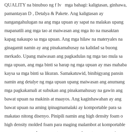
QUALITY na binubuo ng f
Iv
mga bahagi: kaligtasan, ginhawa,
pamantayan
D
, Detalya & Pakete. Ang kaligtasan ay
nangangahulugan na ang mga upuan ay sapat na malakas upang
mapanatili ang mga tao at maiwasan ang mga ito na masaktan
kapag nakaupo sa mga upuan. Ang mga hilaw na materyales na
ginagamit namin ay ang pinakamahusay na kalidad sa buong
merkado. Upang maiwasan ang pagkadulas ng mga tao mula sa
mga upuan, ang mga binti sa harap ng mga upuan ay mas mahaba
kaysa sa mga binti sa likuran. Samakatuwid, binibigyang pansin
namin ang detalye ng mga upuan upang maiwasan ang anumang
mga pagkakamali at subukan ang pinakamahusay na gawin ang
bawat upuan na makinis at maayos. Ang kaginhawahan ay ang
bawat upuan na aming ipinagmamalaki ay komportable para sa
makatao nitong disenyo. Pinipili namin ang high density foam o
high density molded foam para maging malambot at komportable