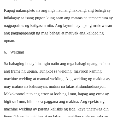
Kapag nakumpleto na ang mga naunang hakbang, ang bahagi ay
inilalagay sa isang pugon kung saan ang mataas na temperatura ay
nagpapataas ng katigasan nito. Ang layunin ay upang mabawasan
ang pagpapapangit ng mga bahagi at matiyak ang kalidad ng
upuan.
6.
Welding
Sa bahaging ito ay hinangin natin ang mga bahagi upang mabuo
ang frame ng upuan. Tungkol sa welding, mayroon kaming
machine welding at manual welding. Ang welding ng makina ay
may mataas na kahusayan, mataas na lakas at standardisasyon.
Makokontrol nito ang error sa loob ng 1mm, kapag ang error ay
higit sa 1mm, hihinto sa paggana ang makina. Ang epekto ng
machine welding ay parang kaliskis ng isda, kaya tinatawag din
itong fish scale welding. Ang lakas ng welding scale ng isda ay