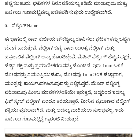
ಹೆಚ್ಚಿಸಬಹುದು. ಘಟಕಗಳ ವಿರೂಪತೆಯನ್ನು ಕಡಿಮೆ ಮಾಡುವುದು ಮತ್ತು
ಕುರ್ಚಿಯ ಗುಣಮಟ್ಟವನ್ನು ಖಚಿತಪಡಿಸುವುದು ಉದ್ದೇಶವಾಗಿದೆ.
6.
ವೆಲ್ಸಿಂಗ್Name
ಈ ಭಾಗದಲ್ಲಿ ನಾವು ಕುರ್ಚಿಯ ಚೌಕಟ್ಟನ್ನು ರೂಪಿಸಲು ಘಟಕಗಳನ್ನು ಒಟ್ಟಿಗೆ
ಬೆಸುಗೆ ಹಾಕುತ್ತೇವೆ. ವೆಲ್ಡಿಂಗ್ ಬಗ್ಗೆ, ನಾವು ಯಂತ್ರ ವೆಲ್ಡಿಂಗ್ ಮತ್ತು
ಹಸ್ತಚಾಲಿತ ವೆಲ್ಡಿಂಗ್ ಅನ್ನು ಹೊಂದಿದ್ದೇವೆ. ಮೆಷಿನ್ ವೆಲ್ಡಿಂಗ್ ಹೆಚ್ಚಿನ ದಕ್ಷತೆ,
ಹೆಚ್ಚಿನ ಶಕ್ತಿ ಮತ್ತು ಪ್ರಮಾಣೀಕರಣವನ್ನು ಹೊಂದಿದೆ. ಇದು 1mm ಒಳಗೆ
ದೋಷವನ್ನು ನಿಯಂತ್ರಿಸಬಹುದು, ದೋಷವು 1mm ಗಿಂತ ಹೆಚ್ಚಾದಾಗ,
ಯಂತ್ರವು ಕಾರ್ಯನಿರ್ವಹಿಸುವುದನ್ನು ನಿಲ್ಲಿಸುತ್ತದೆ. ಮೆಷಿನ್ ವೆಲ್ಡಿಂಗ್ನ
ಪರಿಣಾಮವು ಮೀನು ಮಾಪಕಗಳಂತೆಯೇ ಇರುತ್ತದೆ, ಆದ್ದರಿಂದ ಇದನ್ನು
ಫಿಶ್ ಸ್ಕೇಲ್ ವೆಲ್ಡಿಂಗ್ ಎಂದೂ ಕರೆಯುತ್ತಾರೆ. ಮೀನಿನ ಪ್ರಮಾಣದ ವೆಲ್ಡಿಂಗ್
ಶಕ್ತಿಯು ಪ್ರಬಲವಾಗಿದೆ, ಮತ್ತು ಅದನ್ನು ಮುರಿಯಲು ಸುಲಭವಲ್ಲ, ಇದು
ಕುರ್ಚಿಯ ಗುಣಮಟ್ಟಕ್ಕೆ ಗ್ಯಾರಂಟಿ ನೀಡುತ್ತದೆ.