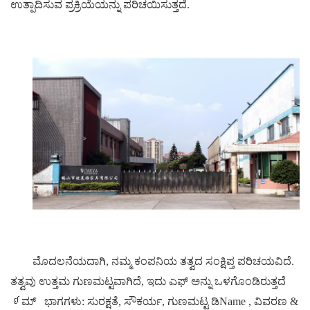
ಉತ್ಪಾದಿಸುವ ಪ್ರಕ್ರಿಯೆಯನ್ನು ಪರಿಚಯಿಸುತ್ತದೆ.
ಮೊದಲನೆಯದಾಗಿ, ನಮ್ಮ ಕಂಪನಿಯ ತತ್ವದ ಸಂಕ್ಷಿಪ್ತ ಪರಿಚಯವಿದೆ.
ತತ್ವವು ಉತ್ತಮ ಗುಣಮಟ್ಟವಾಗಿದೆ, ಇದು ಎಫ್ ಅನ್ನು ಒಳಗೊಂಡಿರುತ್ತದೆ
ઇಮ್
ಭಾಗಗಳು: ಸುರಕ್ಷತೆ, ಸೌಕರ್ಯ, ಗುಣಮಟ್ಟ
ಡಿName
, ವಿವರಣ &