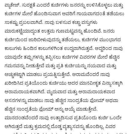
ಪ್ಯಾಕೇಜ್. ಸುರಕ್ಷತೆ ಎಂದರೆ ಕುರ್ಚಿಗಳು ಜನರನ್ನು ಉಳಿಸಿಕೊಳ್ಳಲು ಮತ್ತು
ಕುರ್ಚಿಗಳ ಮೇಲೆ ಹೊಂದಿಸುವಾಗ ಅವರಿಗೆ ಗಾಯವಾಗದಂತೆ ತಡೆಯಲು
ಸಾಕಷ್ಟು ಪ್ರಬಲವಾಗಿವೆ. ನಾವು ಬಳಸುವ ಕಚ್ಚಾ ವಸ್ತುಗಳು
ಮಾರುಕಟ್ಟೆಯಾದ್ಯಂತ ಉತ್ತಮ ಗುಣಮಟ್ಟವನ್ನು ಹೊಂದಿವೆ. ಜನರು
ಕುರ್ಚಿಯಿಂದ ಜಾರಿಬೀಳುವುದನ್ನು ತಡೆಯಲು, ಕುರ್ಚಿಗಳ ಮುಂಭಾಗದ
ಕಾಲುಗಳು ಹಿಂದಿನ ಕಾಲುಗಳಿಗಿಂತ ಉದ್ದವಾಗಿರುತ್ತವೆ. ಆದ್ದರಿಂದ ನಾವು
ಯಾವುದೇ ತಪ್ಪುಗಳನ್ನು ತಪ್ಪಿಸಲು ಕುರ್ಚಿಗಳ ವಿವರಗಳ ಮೇಲೆ ಹೆಚ್ಚಿನ
ಗಮನವನ್ನು ನೀಡುತ್ತೇವೆ ಮತ್ತು ಪ್ರತಿ ಕುರ್ಚಿಯನ್ನು ನಯವಾದ ಮತ್ತು
ಅಚ್ಚುಕಟ್ಟಾಗಿ ಮಾಡಲು ಪ್ರಯತ್ನಿಸುತ್ತೇವೆ. ಆರಾಮವೆಂದರೆ ನಾವು
ಖರೀದಿಸಿದ ಪ್ರತಿಯೊಂದು ಕುರ್ಚಿಯು ಅದರ ಮಾನವೀಕೃತ ವಿನ್ಯಾಸಕ್ಕಾಗಿ
ಆರಾಮದಾಯಕವಾಗಿದೆ. ಮೃದುವಾದ ಮತ್ತು ಆರಾಮದಾಯಕವಾದ
ಆಸನಗಳನ್ನು ಮಾಡಲು ನಾವು ಹೆಚ್ಚಿನ ಸಾಂದ್ರತೆಯ ಫೋಮ್ ಅಥವಾ
ಹೆಚ್ಚಿನ ಸಾಂದ್ರತೆಯ ಫೋಮ್ ಅನ್ನು ಆಯ್ಕೆ ಮಾಡುತ್ತೇವೆ.
ಮಾನದಂಡವೆಂದರೆ ನಾವು ಉತ್ಪಾದಿಸುವ ಪ್ರತಿಯೊಂದು ಕುರ್ಚಿ ಒಂದೇ
ಆಗಿರುತ್ತದೆ ಮತ್ತು ಕ್ರಮದಲ್ಲಿ ದೊಡ್ಡ ವ್ಯತ್ಯಾಸವನ್ನು ಹೊಂದಿಲ್ಲ. ವಿವರ