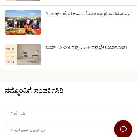
Yumeya ಹೊಸ ಕಾರ್ಖಾನೆಯ ಉದ್ಘಾಟನಾ ಸಮಾರಂಭ
ಬೂತ್ 1.2K29 ನಲ್ಲಿ CCEF ನಲ್ಲಿ ಭೇಟಿಯಾಗೋಣ!
ನಮ್ಮೊಂದಿಗೆ ಸಂಪರ್ಕಿಸಿರಿ
ಹೆಸರು
ಇಮೇಲ್ ಕಳುಹಿಸು