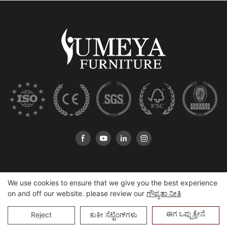
We use cookies to ensure that we give you the best experience
on and off our website. please review our
ಗೌಪ್ಯತಾ ನೀತಿ
ಕೃತಿಸ್ವಾಮ್ಯ © 2025 ಹೆಶಾನ್ Yumeya Furniture ಕಂ, ಲಿಮಿಟೆಡ್ |
ಸೈಟ್ಮ್ಯಾಪ್
ಈಗ ಒಪ್ಪುತ್ತೇನೆ
Reject
ಕುಕೀ ಸೆಟ್ಟಿಂಗ್‌ಗಳು