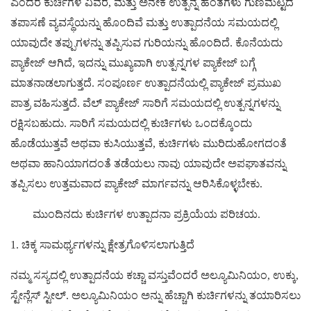
ಎಂದರೆ ಕುರ್ಚಿಗಳ ವಿವರ, ಮತ್ತು ಅನೇಕ ಉತ್ಪನ್ನ ಹಂತಗಳು ಗುಣಮಟ್ಟದ
ತಪಾಸಣೆ ವ್ಯವಸ್ಥೆಯನ್ನು ಹೊಂದಿವೆ ಮತ್ತು ಉತ್ಪಾದನೆಯ ಸಮಯದಲ್ಲಿ
ಯಾವುದೇ ತಪ್ಪುಗಳನ್ನು ತಪ್ಪಿಸುವ ಗುರಿಯನ್ನು ಹೊಂದಿದೆ. ಕೊನೆಯದು
ಪ್ಯಾಕೇಜ್ ಆಗಿದೆ, ಇದನ್ನು ಮುಖ್ಯವಾಗಿ ಉತ್ಪನ್ನಗಳ ಪ್ಯಾಕೇಜ್ ಬಗ್ಗೆ
ಮಾತನಾಡಲಾಗುತ್ತದೆ. ಸಂಪೂರ್ಣ ಉತ್ಪಾದನೆಯಲ್ಲಿ ಪ್ಯಾಕೇಜ್ ಪ್ರಮುಖ
ಪಾತ್ರ ವಹಿಸುತ್ತದೆ. ವೆಲ್ ಪ್ಯಾಕೇಜ್ ಸಾರಿಗೆ ಸಮಯದಲ್ಲಿ ಉತ್ಪನ್ನಗಳನ್ನು
ರಕ್ಷಿಸಬಹುದು. ಸಾರಿಗೆ ಸಮಯದಲ್ಲಿ ಕುರ್ಚಿಗಳು ಒಂದಕ್ಕೊಂದು
ಹೊಡೆಯುತ್ತವೆ ಅಥವಾ ಕುಸಿಯುತ್ತವೆ, ಕುರ್ಚಿಗಳು ಮುರಿದುಹೋಗದಂತೆ
ಅಥವಾ ಹಾನಿಯಾಗದಂತೆ ತಡೆಯಲು ನಾವು ಯಾವುದೇ ಅಪಘಾತವನ್ನು
ತಪ್ಪಿಸಲು ಉತ್ತಮವಾದ ಪ್ಯಾಕೇಜ್ ಮಾರ್ಗವನ್ನು ಆರಿಸಿಕೊಳ್ಳಬೇಕು.
ಮುಂದಿನದು ಕುರ್ಚಿಗಳ ಉತ್ಪಾದನಾ ಪ್ರಕ್ರಿಯೆಯ ಪರಿಚಯ.
1. ಚಿಕ್ಕ ಸಾಮರ್ಥ್ಯಗಳನ್ನು ಕ್ಷೇತ್ರಗೊಳಿಸಲಾಗುತ್ತಿದೆ
ನಮ್ಮ ಸಸ್ಯದಲ್ಲಿ ಉತ್ಪಾದನೆಯ ಕಚ್ಚಾ ವಸ್ತುವೆಂದರೆ ಅಲ್ಯೂಮಿನಿಯಂ, ಉಕ್ಕು,
ಸ್ಟೇನ್ಲೆಸ್ ಸ್ಟೀಲ್. ಅಲ್ಯೂಮಿನಿಯಂ ಅನ್ನು ಹೆಚ್ಚಾಗಿ ಕುರ್ಚಿಗಳನ್ನು ತಯಾರಿಸಲು