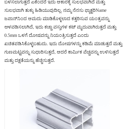
ಬಳಸಲಾಗುತ್ತದೆ ಏಕೆಂದರೆ ಇದು ಆಕಾರಕ್ಕೆ ಸುಲಭವಾಗಿದೆ ಮತ್ತು
ಸುಲಭವಾಗಿ ತುಕ್ಕು ಹಿಡಿಯುವುದಿಲ್ಲ.
ನಮ್ಮ ನೆನಸು
ಫ್ಯಾಕ್ಟರಿName
ಜಪಾನ್‌ನಿಂದ ಆಮದು ಮಾಡಿಕೊಳ್ಳಲಾದ ಕತ್ತರಿಸುವ ಯಂತ್ರವನ್ನು
ಅಳವಡಿಸಲಾಗಿದೆ, ಇದು ಕಚ್ಚಾ ವಸ್ತುಗಳ ಕಟ್ ಮೃದುವಾಗಿರುತ್ತದೆ ಮತ್ತು
0.5mm ಒಳಗೆ ದೋಷವನ್ನು ನಿಯಂತ್ರಿಸುತ್ತದೆ ಎಂದು
ಖಚಿತಪಡಿಸಿಕೊಳ್ಳಬಹುದು. ಇದು ದೋಷಗಳನ್ನು ಕಡಿಮೆ ಮಾಡುತ್ತದೆ ಮತ್ತು
ಗುಣಮಟ್ಟವನ್ನು ಸುಧಾರಿಸುತ್ತದೆ, ಆದರೆ ಕಾರ್ಮಿಕ ವೆಚ್ಚವನ್ನು ಉಳಿಸುತ್ತದೆ
ಮತ್ತು ದಕ್ಷತೆಯನ್ನು ಹೆಚ್ಚಿಸುತ್ತದೆ.