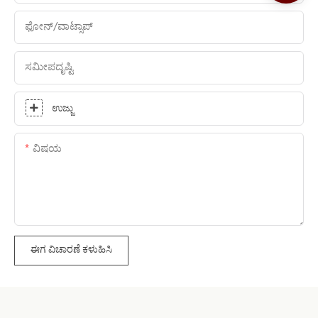
ಫೋನ್/ವಾಟ್ಸಾಪ್
ಸಮೀಪದೃಷ್ಟಿ
ಉಜ್ಜು
ವಿಷಯ
ಈಗ ವಿಚಾರಣೆ ಕಳುಹಿಸಿ