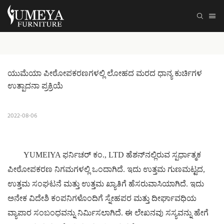
ಯುಮೆಯಾ ಪೀಠೋಪಕರಣಗಳಲ್ಲಿ ಲೋಹದ ಮರದ ಧಾನ್ಯ ಕುರ್ಚಿಗಳ 
ಉತ್ಪಾದನಾ ಪ್ರಕ್ರಿಯೆ
2022-08-06
YUMEIYA ಫರ್ನಿಚರ್ ಕಂ., LTD ಹೆಶನ್‌ನಲ್ಲಿರುವ ಸ್ಪರ್ಧಾತ್ಮಕ
ಪೀಠೋಪಕರಣ ನಿಗಮಗಳಲ್ಲಿ ಒಂದಾಗಿದೆ. ಇದು ಉತ್ತಮ ಗುಣಮಟ್ಟದ,
ಉತ್ತಮ ಸಂಘಟನೆ ಮತ್ತು ಉತ್ತಮ ಖ್ಯಾತಿಗೆ ಹೆಸರುವಾಸಿಯಾಗಿದೆ. ಇದು
ಅನೇಕ ವಿದೇಶಿ ಕಂಪನಿಗಳೊಂದಿಗೆ ಸ್ನೇಹಪರ ಮತ್ತು ದೀರ್ಘಾವಧಿಯ
ವ್ಯಾಪಾರ ಸಂಬಂಧವನ್ನು ನಿರ್ಮಿಸಲಾಗಿದೆ. ಈ ಲೇಖನವು ಸಸ್ಯವನ್ನು ಹೇಗೆ