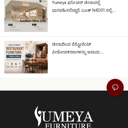
Yumeya ಫರ್ನಿಚರ್ ಚೀನಾದಲ್ಲಿ
ಭಾಗವಹಿಸಲಿದ್ದಾರೆ, ಬೂತ್ N4D01 ನಲ್ಲಿ
ನಮ್ಮನ್ನು ಭೇಟಿಯಾಗಲಿದ್ದಾರೆ
ಚೀನಾದಿಂದ ರೆಸ್ಟೋರೆಂಟ್
ಪೀಠೋಪಕರಣಗಳನ್ನು ಆಮದು
ಮಾಡಿಕೊಳ್ಳುವುದು ಹೇಗೆ?