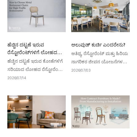
ಪೂರೈಕೆದಾರರು, ಬೆಲೆ ನಿಗದಿ, ಸಾಗಣೆ
ಮತ್ತು ಕಸ್ಟಮ್‌ಗಳನ್ನು ಒಳಗೊಂಡಿದೆ.
ಹೆಚ್ಚಿನ ದಟ್ಟಣೆ ಇರುವ
ಅಲುವುಡ್ ಕುರ್ಚಿ ಎಂದರೇನು?
ರೆಸ್ಟೋರೆಂಟ್‌ಗಳಿಗೆ ಲೋಹದ
ಆತಿಥ್ಯ, ರೆಸ್ಟೋರೆಂಟ್ ಮತ್ತು ಹಿರಿಯ
ರೆಸ್ಟೋರೆಂಟ್ ಕುರ್ಚಿಗಳನ್ನು ಹೇಗೆ
ಹೆಚ್ಚಿನ ದಟ್ಟಣೆ ಇರುವ ಕೋಣೆಗಳಿಗೆ
ನಾಗರಿಕರ ಜೀವನ ಯೋಜನೆಗಳಲ್ಲಿ
ಆರಿಸುವುದು?
ಸರಿಯಾದ ಲೋಹದ ರೆಸ್ಟೋರೆಂಟ್
ಸಾಂಪ್ರದಾಯಿಕ ಘನ ಮರದ
2026
07
03
ಕುರ್ಚಿಗಳನ್ನು ಹೇಗೆ ಆಯ್ಕೆ
ಕುರ್ಚಿಗಳಿಗೆ ಅಲುವುಡ್ ಕುರ್ಚಿ
2026
07
14
ಮಾಡಬೇಕೆಂದು ಪರಿಶೀಲಿಸಿ. ROI
ಹೊಸ ಪರ್ಯಾಯವಾಗುತ್ತಿದೆ.
ಅನ್ನು ಗರಿಷ್ಠಗೊಳಿಸಲು ಸೌಕರ್ಯ,
ಬಾಳಿಕೆ ಮತ್ತು ಶೈಲಿಯನ್ನು
ಸಮತೋಲನಗೊಳಿಸಲು ಕಲಿಯಿರಿ.