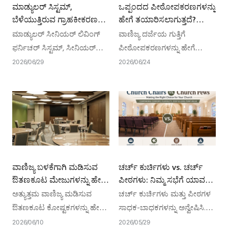
ಮಾಡ್ಯುಲರ್ ಸಿಸ್ಟಮ್,
ಒಪ್ಪಂದದ ಪೀಠೋಪಕರಣಗಳನ್ನು
ಬೆಳೆಯುತ್ತಿರುವ ಗ್ರಾಹಕೀಕರಣ
ಹೇಗೆ ತಯಾರಿಸಲಾಗುತ್ತದೆ?
ಬೇಡಿಕೆಯೊಂದಿಗೆ ಹಿರಿಯ ವಾಸದ
ತಯಾರಿಕೆಯಿಂದ
ಮಾಡ್ಯುಲರ್ ಸೀನಿಯರ್ ಲಿವಿಂಗ್
ವಾಣಿಜ್ಯ ದರ್ಜೆಯ ಗುತ್ತಿಗೆ
ಪೀಠೋಪಕರಣಗಳ ಸಗಟು
ಅನುಸ್ಥಾಪನೆಯವರೆಗೆ
ಫರ್ನಿಚರ್ ಸಿಸ್ಟಮ್, ಸೀನಿಯರ್
ಪೀಠೋಪಕರಣಗಳನ್ನು ಹೇಗೆ
ಮಾರಾಟದಲ್ಲಿ ದಾಸ್ತಾನು
ಲಿವಿಂಗ್ ಫರ್ನಿಚರ್ ವ್ಯವಹಾರಕ್ಕಾಗಿ
ತಯಾರಿಸಲಾಗುತ್ತದೆ ಎಂಬುದನ್ನು
2026
06
29
2026
06
24
ಅಪಾಯವನ್ನು ಹೇಗೆ ಕಡಿಮೆ
ದಾಸ್ತಾನು ಕಡಿಮೆ ಮಾಡಲು ಹೊಸ
ತಿಳಿಯಿರಿ. 3D ವಿನ್ಯಾಸ ಮತ್ತು
ಮಾಡಬಹುದು?
ಮಾರ್ಗ.
BIFMA ಪರೀಕ್ಷೆಯಿಂದ ಅಂತಿಮ
ವೈಟ್ ಗ್ಲೋವ್ ಸೆಟಪ್‌ವರೆಗೆ
ಸಂಪೂರ್ಣ ಪ್ರಕ್ರಿಯೆಯನ್ನು
ಅನ್ವೇಷಿಸಿ.
ವಾಣಿಜ್ಯ ಬಳಕೆಗಾಗಿ ಮಡಿಸುವ
ಚರ್ಚ್ ಕುರ್ಚಿಗಳು vs. ಚರ್ಚ್
ಔತಣಕೂಟ ಮೇಜುಗಳನ್ನು ಹೇಗೆ
ಪೀಠಗಳು: ನಿಮ್ಮ ಸಭೆಗೆ ಯಾವ
ಆರಿಸುವುದು?
ಆಸನ ಸರಿಯಾಗಿದೆ?
ಅತ್ಯುತ್ತಮ ವಾಣಿಜ್ಯ ಮಡಿಸುವ
ಚರ್ಚ್ ಕುರ್ಚಿಗಳು ಮತ್ತು ಪೀಠಗಳ
ಔತಣಕೂಟ ಕೋಷ್ಟಕಗಳನ್ನು ಹೇಗೆ
ಸಾಧಕ-ಬಾಧಕಗಳನ್ನು ಅನ್ವೇಷಿಸಿ.
ಆಯ್ಕೆ ಮಾಡುವುದು? ನಿಮ್ಮ ಸ್ಥಳಕ್ಕೆ
ನಿಮ್ಮ ಸಭೆಗೆ ಸೂಕ್ತವಾದ ಆಸನವನ್ನು
2026
06
10
2026
05
29