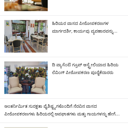
ಹಿರಿಯರ ವಾಸದ ಪೀಠೋಪಕರಣಗಳ
ಮಾರ್ಗದರ್ಶಿ, ಕಾರ್ಯವು ವ್ಯವಹಾರವನ್ನು
ಮರುರೂಪಿಸುತ್ತಿದೆ.
ದಿ ವ್ಯಾಸೆಂಟಿ ಗ್ರೂಪ್ ಆಸ್ಟ್ರೇಲಿಯಾದ ಹಿರಿಯ
ಲಿವಿಂಗ್ ಪೀಠೋಪಕರಣ ಪೂರೈಕೆದಾರರು
ಅಂತರ್ನಿರ್ಮಿತ ಸುರಕ್ಷತಾ ವೈಶಿಷ್ಟ್ಯಗಳೊಂದಿಗೆ ನೆರವಿನ ವಾಸದ
ಪೀಠೋಪಕರಣಗಳು ಹಿರಿಯರಲ್ಲಿ ಅಪಘಾತಗಳು ಮತ್ತು ಗಾಯಗಳನ್ನು ಹೇಗೆ
ತಡೆಯಬಹುದು?