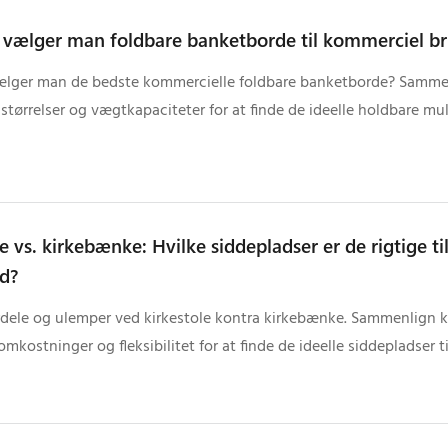
vælger man foldbare banketborde til kommerciel b
lger man de bedste kommercielle foldbare banketborde? Samme
 størrelser og vægtkapaciteter for at finde de ideelle holdbare mu
e vs. kirkebænke: Hvilke siddepladser er de rigtige ti
d?
rdele og ulemper ved kirkestole kontra kirkebænke. Sammenlign 
omkostninger og fleksibilitet for at finde de ideelle siddepladser ti