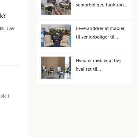
seniorboliger, funktion
omformer virksomheden
ik?
fik. Lær
Leverandører af møbler
til seniorboliger til
Vacenti Group
Australien
Hvad er møbler af høj
kvalitet til
seniorboliger?
ole i