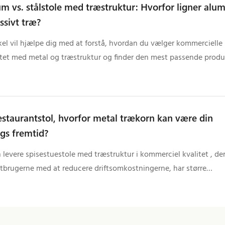
m vs. stålstole med træstruktur: Hvorfor ligner alu
sivt træ?
kel vil hjælpe dig med at forstå, hvordan du vælger kommercielle
litet med metal og træstruktur og finder den mest passende produ
r din indkøbsproces mere effektiv og omkostningseffektiv.
estaurantstol, hvorfor metal trækorn kan være din
ngs fremtid?
 levere spisestuestole med træstruktur i kommerciel kvalitet , der
utbrugerne med at reducere driftsomkostningerne, har større
ed for at vinde ordrer.