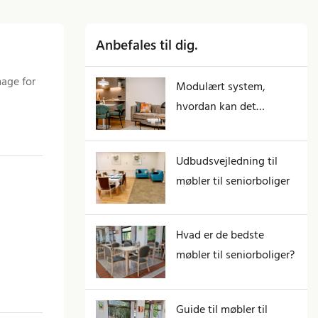
Anbefales til dig.
age for
Modulært system,
hvordan kan det
reducere lagerrisikoen i
engroshandel med
Udbudsvejledning til
møbler til ældreboliger
møbler til seniorboliger
med den stigende
efterspørgsel efter
tilpasning?
Hvad er de bedste
møbler til seniorboliger?
Guide til møbler til