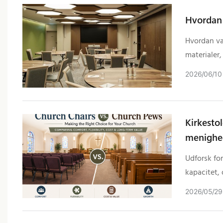
Hvordan 
Hvordan væ
materialer,
til dit sted.
2026
06
10
Kirkestol
menighe
Udforsk fo
kapacitet, 
menighed.
2026
05
29