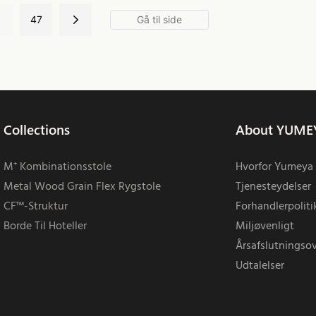
.
47
Collections
About YUME
M⁺ Kombinationsstole
Hvorfor Yumeya
Metal Wood Grain Flex Rygstole
Tjenesteydelser
CF™-Struktur
Forhandlerpoliti
Borde Til Hoteller
Miljøvenligt
Årsafslutningsov
Udtalelser