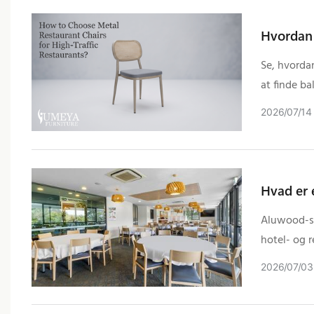
Hvordan 
Se, hvordan
at finde b
investering
2026
07
14
Hvad er 
Aluwood-sto
hotel- og r
2026
07
03