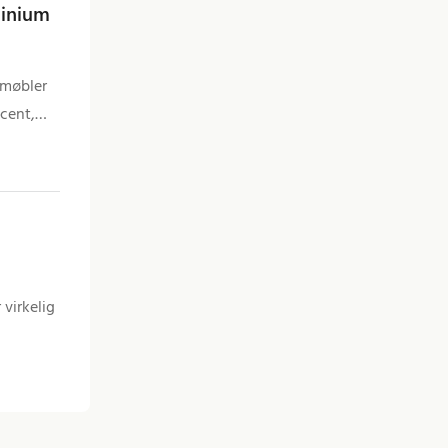
minium
 møbler
cent,
 virkelig