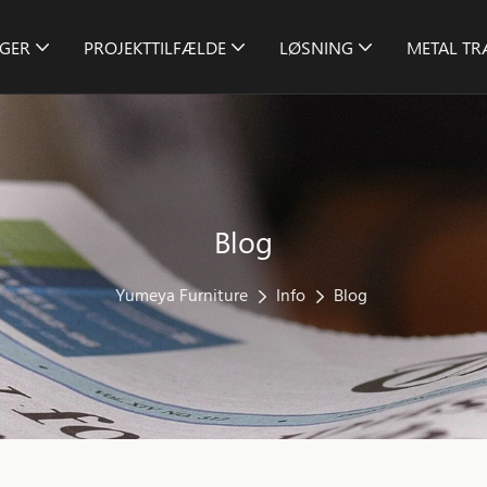
GER
PROJEKTTILFÆLDE
LØSNING
METAL T
Blog
Yumeya Furniture
Info
Blog