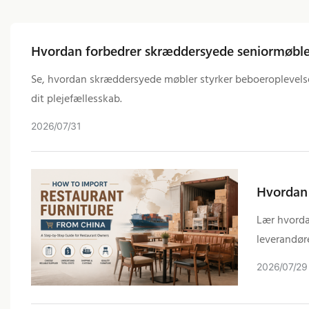
Hvordan forbedrer skræddersyede seniormøble
Se, hvordan skræddersyede møbler styrker beboeroplevelse
dit plejefællesskab.
2026
07
31
Hvordan 
Lær hvorda
leverandøre
2026
07
29