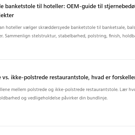
de banketstole til hoteller: OEM-guide til stjernebed
jekter
an hoteller vælger skræddersyede banketstole til banketsale, bal
r. Sammenlign stelstruktur, stabelbarhed, polstring, finish, hold
ktionsproces.
 vs. ikke-polstrede restaurantstole, hvad er forskell
ellene mellem polstrede og ikke-polstrede restaurantstole. Lær h
oldbarhed og vedligeholdelse påvirker din bundlinje.