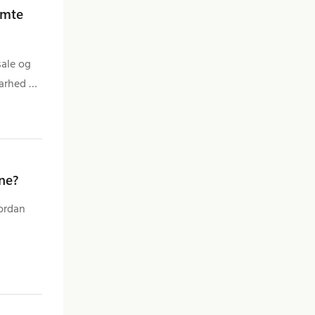
ømte
sale og
barhed og
ene?
vordan