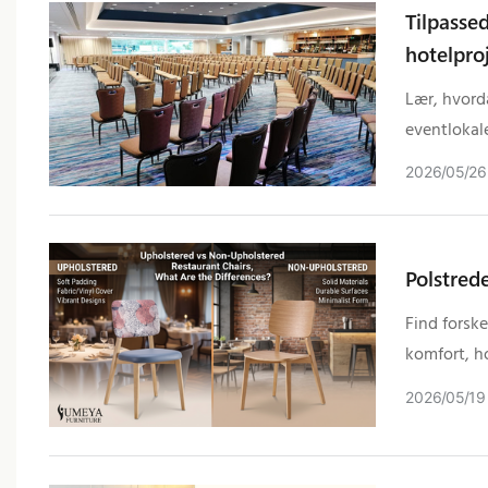
Tilpasse
hotelpro
Lær, hvord
eventlokale
OEM-produ
2026
05
26
Polstrede
Find forsk
komfort, h
2026
05
19