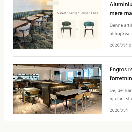
Aluminiu
mere mas
Denne arti
af høj kva
hvilket gø
2026
05
18
Engros r
forretni
De, der kan
hjælper sl
sandsynligh
2026
05
11