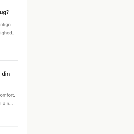
rug?
nlign
ligheder
l din
komfort,
l din