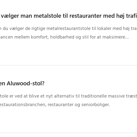
vælger man metalstole til restauranter med høj traf
 du vælger de rigtige metalrestaurantstole til lokaler med høj tra
alancen mellem komfort, holdbarhed og stil for at maksimere
safkastet.
en Aluwood-stol?
le er ved at blive et nyt alternativ til traditionelle massive træst
estaurationsbranchen, restauranter og seniorboliger.