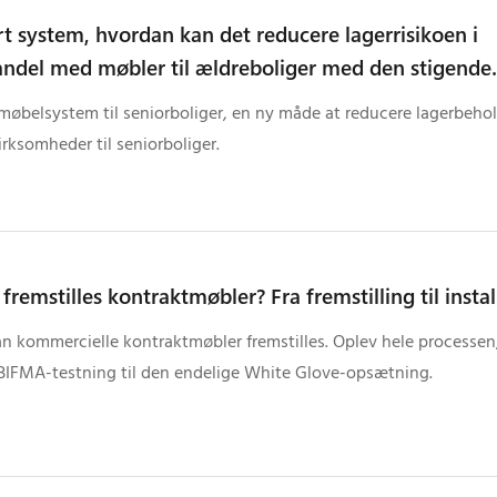
 system, hvordan kan det reducere lagerrisikoen i
ndel med møbler til ældreboliger med den stigende
gsel efter tilpasning?
øbelsystem til seniorboliger, en ny måde at reducere lagerbeho
rksomheder til seniorboliger.
remstilles kontraktmøbler? Fra fremstilling til instal
n kommercielle kontraktmøbler fremstilles. Oplev hele processen,
BIFMA-testning til den endelige White Glove-opsætning.