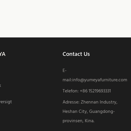
YA
Contact Us
E-
mail:
info@yumeyafurniture.com
k
Telefon
:
+86 15219693331
ersigt
Adresse: Zhennan Industry,
Heshan City, Guangdong-
provinsen, Kina.