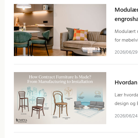
Modulært
engrosha
efterspør
Modulært m
for møbelvi
2026
06
29
Hvordan f
Lær hvorda
design og 
2026
06
24