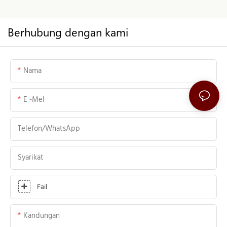
Berhubung dengan kami
Nama
E -mel
Telefon/WhatsApp
Syarikat
Fail
Kandungan