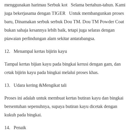
menggunakan harimau
Serbuk kot
Selama bertahun-tahun.
Kami
juga bekerjasama dengan
TIGER
Untuk membangunkan proses
baru,
Dinamakan serbuk serbuk Dou TM. Dou TM Powder Coat
bukan sahaja kesannya lebih baik, tetapi juga selaras dengan
piawaian perlindungan alam sekitar antarabangsa.
12.
Menampal kertas bijirin kayu
Tampal kertas bijian kayu pada bingkai kerusi dengan gam, dan
cetak bijirin kayu pada bingkai melalui proses khas.
13.
Udara kering &Mengikat tali
Proses ini adalah untuk membuat kertas butiran kayu dan bingkai
bersentuhan sepenuhnya, supaya butiran kayu dicetak dengan
kukuh pada bingkai.
14.
Penaik