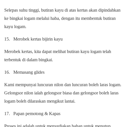
Selepas suhu tinggi, butiran kayu di atas kertas akan dipindahkan
ke bingkai logam melalui haba, dengan itu membentuk butiran
kayu logam.
15.
Merobek kertas bijirin kayu
Merobek kertas, kita dapat melihat butiran kayu logam telah
terbentuk di dalam bingkai.
16.
Memasang glides
Kami mempunyai luncuran nilon dan luncuran boleh laras logam.
Gelongsor nilon ialah gelongsor biasa dan gelongsor boleh laras
logam boleh dilaraskan mengikut lantai.
17.
Papan pemotong & Kapas
Proses ini adalah untuk menyediakan bahan untuk menutup