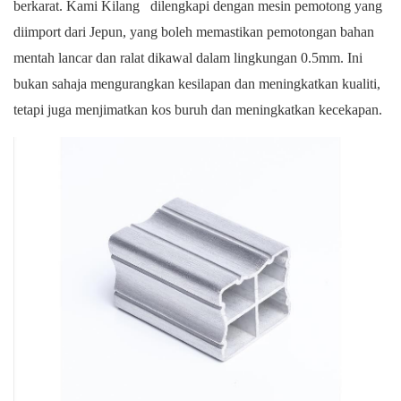
berkarat.
Kami
Kilang
dilengkapi dengan mesin pemotong yang
diimport dari Jepun, yang boleh memastikan pemotongan bahan
mentah lancar dan ralat dikawal dalam lingkungan 0.5mm. Ini
bukan sahaja mengurangkan kesilapan dan meningkatkan kualiti,
tetapi juga menjimatkan kos buruh dan meningkatkan kecekapan.