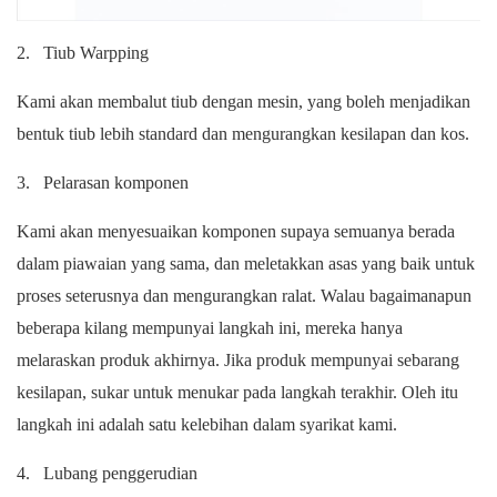
2.
Tiub Warpping
Kami akan membalut tiub dengan mesin, yang boleh menjadikan
bentuk tiub lebih standard dan mengurangkan kesilapan dan kos.
3.
Pelarasan komponen
Kami akan menyesuaikan komponen supaya semuanya berada
dalam piawaian yang sama, dan meletakkan asas yang baik untuk
proses seterusnya dan mengurangkan ralat. Walau bagaimanapun
beberapa kilang mempunyai langkah ini, mereka hanya
melaraskan produk akhirnya. Jika produk mempunyai sebarang
kesilapan, sukar untuk menukar pada langkah terakhir. Oleh itu
langkah ini adalah satu kelebihan dalam syarikat kami.
4.
Lubang penggerudian