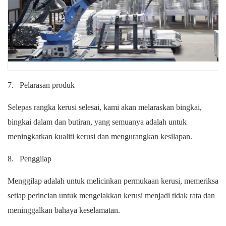
7.
Pelarasan produk
Selepas rangka kerusi selesai, kami akan melaraskan bingkai,
bingkai dalam dan butiran, yang semuanya adalah untuk
meningkatkan kualiti kerusi dan mengurangkan kesilapan.
8.
Penggilap
Menggilap adalah untuk melicinkan permukaan kerusi, memeriksa
setiap perincian untuk mengelakkan kerusi menjadi tidak rata dan
meninggalkan bahaya keselamatan.