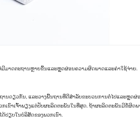
ຂອງທໍ່ມີມາດຕະຖານຫຼາຍຂຶ້ນແລະຫຼຸດຜ່ອນຄວາມຜິດພາດແລະຄ່າໃຊ້ຈ່າຍ.
ະຖານດຽວກັນ, ແລະວາງພື້ນຖານທີ່ດີສໍາລັບຂະບວນການຕໍ່ໄປແລະຫຼຸດຜ
ກເຂົາເຈົ້າພຽງແຕ່ປັບຜະລິດຕະພັນໃນທີ່ສຸດ. ຖ້າຜະລິດຕະພັນມີຂໍ້ຜິດພ
ໍ້ໄດ້ປຽບໃນບໍລິສັດຂອງພວກເຮົາ.