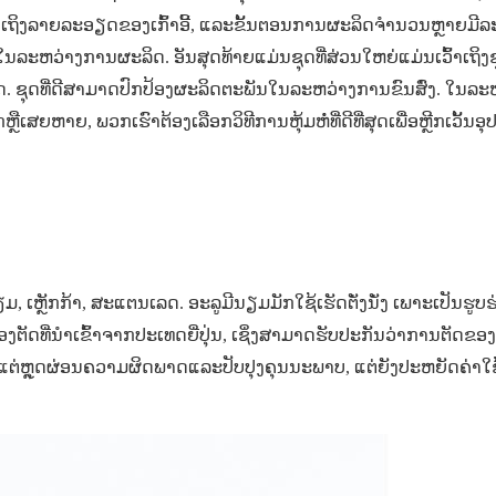
ເຖິງລາຍລະອຽດຂອງເກົ້າອີ້, ແລະຂັ້ນຕອນການຜະລິດຈໍານວນຫຼາຍມີລ
ລະຫວ່າງການຜະລິດ. ອັນສຸດທ້າຍແມ່ນຊຸດທີ່ສ່ວນໃຫຍ່ແມ່ນເວົ້າເຖິງ
. ຊຸດທີ່ດີສາມາດປົກປ້ອງຜະລິດຕະພັນໃນລະຫວ່າງການຂົນສົ່ງ. ໃນລະຫວ
ີ້ຫັກຫຼືເສຍຫາຍ, ພວກເຮົາຕ້ອງເລືອກວິທີການຫຸ້ມຫໍ່ທີ່ດີທີ່ສຸດເພື່ອຫຼີກເວັ້ນ
ຫຼັກກ້າ, ສະແຕນເລດ. ອະລູມີນຽມມັກໃຊ້ເຮັດຕັ່ງນັ່ງ ເພາະເປັນຮູບຮ
່ອງຕັດທີ່ນໍາເຂົ້າຈາກປະເທດຍີ່ປຸ່ນ, ເຊິ່ງສາມາດຮັບປະກັນວ່າການຕັດຂອງ
ຕ່ຫຼຸດຜ່ອນຄວາມຜິດພາດແລະປັບປຸງຄຸນນະພາບ, ແຕ່ຍັງປະຫຍັດຄ່າໃຊ