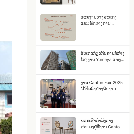
ແຜນງານວາງສະແດງ
ແລະ ທິດທາງການ
ພັດທະນາ Yumeya 2026
ອັບເດດກ່ຽວກັບການກໍ່ສ້າງ
ໂຮງງານ Yumeya ແຫ່ງ
ໃໝ່
ງານ Canton Fair 2025
ໄດ້ປິດລົງຢ່າງຈົບງາມ.
ພວກເຮົາກຳລັງວາງ
ສະແດງຢູ່ທີ່ງານ Canton
Fair 2025!