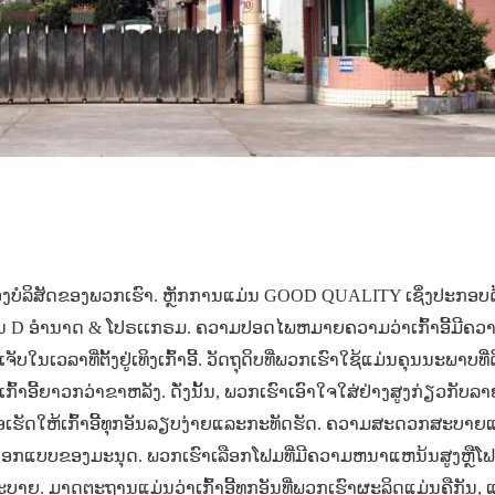
ຂອງບໍລິສັດຂອງພວກເຮົາ. ຫຼັກການແມ່ນ GOOD QUALITY ເຊິ່ງປະກອບ
ານ
D
ອໍານາດ & ໂປຣເເກຣມ. ຄວາມປອດໄພຫມາຍຄວາມວ່າເກົ້າອີ້ມີຄວາມ
ນເວລາທີ່ຕັ້ງຢູ່ເທິງເກົ້າອີ້. ວັດຖຸດິບທີ່ພວກເຮົາໃຊ້ແມ່ນຄຸນນະພາບທີ່ດ
ຂອງເກົ້າອີ້ຍາວກວ່າຂາຫລັງ. ດັ່ງນັ້ນ, ພວກເຮົາເອົາໃຈໃສ່ຢ່າງສູງກ່ຽວກັ
ເພື່ອເຮັດໃຫ້ເກົ້າອີ້ທຸກອັນລຽບງ່າຍແລະກະທັດຮັດ. ຄວາມສະດວກສະບາຍແ
ນອອກແບບຂອງມະນຸດ. ພວກເຮົາເລືອກໂຟມທີ່ມີຄວາມຫນາແຫນ້ນສູງຫຼືໂຟ
ຍ. ມາດຕະຖານແມ່ນວ່າເກົ້າອີ້ທຸກອັນທີ່ພວກເຮົາຜະລິດແມ່ນຄືກັນ, ແລ