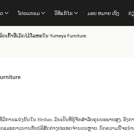
າດ
ໂປຣເເກຣມ
ວິທີແກ້ໄຂ
ມອບ ຫມາຍ ເຖິງ
ກ່
ເກົ້າອີ້ເມັດໄມ້ໂລຫະໃນ Yumeya Furniture
urniture
່ມີການແຂ່ງຂັນໃນ Heshan. ມັນເປັນທີ່ຮູ້ຈັກສໍາລັບຄຸນນະພາບສູງ, ອົງການ
​ມິດ​ແລະ​ຍາວ​ນານ​ກັບ​ບໍ​ລິ​ສັດ​ຕ່າງ​ປະ​ເທດ​ຈໍາ​ນວນ​ຫຼາຍ​. ບົດ​ຄວາມ​ນີ້​ຈະ​ນໍາ