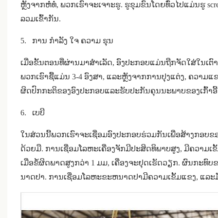
ຫຼັງຈາກຫໍ່ທໍ່, ພວກເຮົາຈະເຈາະຮູ. ຮູຂຸມຂົນໂດຍທົ່ວໄປແມ່ນຮູ 
ລວມເຂົ້າກັນ.
5.
ການ ກໍາລັງ ໃຈ ຄວາມ ຮຸນ
ເມື່ອຂັ້ນຕອນທີ່ຜ່ານມາສໍາເລັດ, ອົງປະກອບແມ່ນຖືກຈັດໃສ່ໃນເຕ
ພວກເຮົາຊື້ແມ່ນ 3-4 ອົງສາ, ແລະຫຼັງຈາກການປຸງແຕ່ງ, ຄວາມແຂງ
ຜິດປົກກະຕິຂອງອົງປະກອບແລະຮັບປະກັນຄຸນນະພາບຂອງເກົ້າອີ້
6.
ເບບີ
ໃນສ່ວນນີ້ພວກເຮົາຈະເຊື່ອມອົງປະກອບຮ່ວມກັນເພື່ອສ້າງກອບຂອງ
ດ້ວຍມື. ການເຊື່ອມໂລຫະເຄື່ອງຈັກມີປະສິດທິພາບສູງ, ມີຄ
ເມື່ອຂໍ້ຜິດພາດສູງກວ່າ 1 ມມ, ເຄື່ອງຈະຢຸດເຮັດວຽກ. ຜົນກະທົ
ນາດປາ. ການເຊື່ອມໂລຫະຂະຫນາດປາມີຄວາມເຂັ້ມແຂງ, ແລະມັນບ