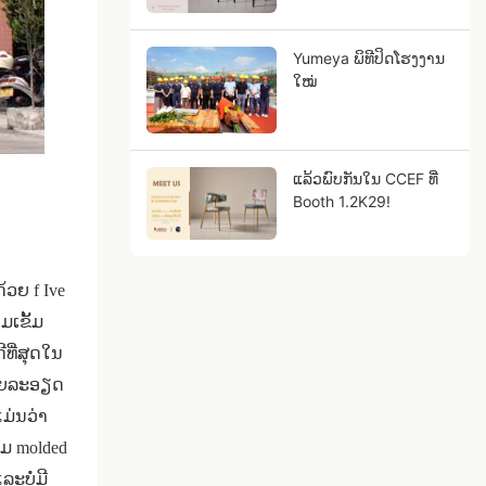
Yumeya ພິທີປິດໂຮງງານ
ໃໝ່
ແລ້ວພົບກັນໃນ CCEF ທີ່
Booth 1.2K29!
ດ້ວຍ f
Ive
ເຂັ້ມ
ີທີ່ສຸດໃນ
ບລາຍລະອຽດ
ມ່ນວ່າ
ມ molded
ະບໍ່ມີ