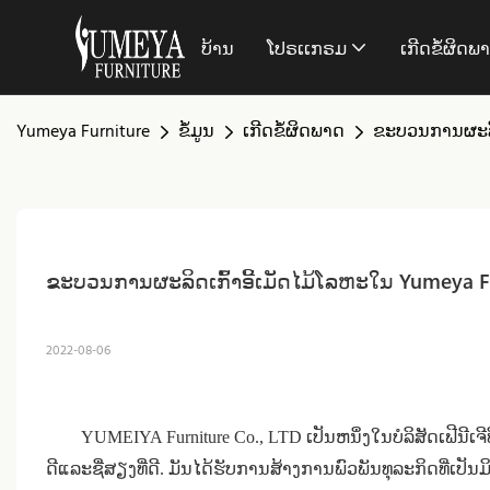
ບ້ານ
ໂປຣເເກຣມ
ເກີດຂໍ້ຜິດພ
Yumeya Furniture
ຂໍ້ມູນ
ເກີດຂໍ້ຜິດພາດ
ຂະບວນການຜະລິດ
ຂະບວນການຜະລິດເກົ້າອີ້ເມັດໄມ້ໂລຫະໃນ Yumeya F
2022-08-06
YUMEIYA Furniture Co., LTD ເປັນຫນຶ່ງໃນບໍລິສັດເຟີນີເຈີທີ
ດີແລະຊື່ສຽງທີ່ດີ. ມັນ​ໄດ້​ຮັບ​ການ​ສ້າງ​ການ​ພົວ​ພັນ​ທຸ​ລະ​ກິດ​ທີ່​ເປັນ