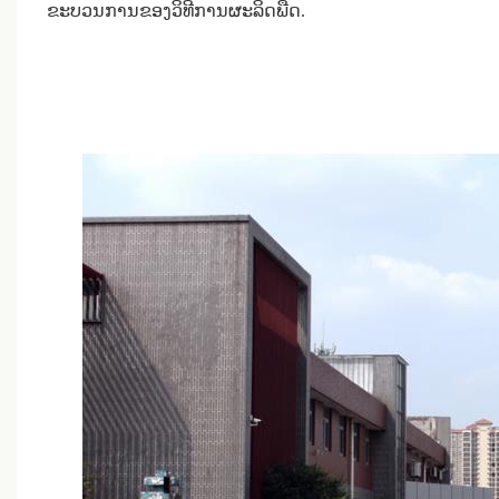
ຂະ​ບວນ​ການ​ຂອງ​ວິ​ທີ​ການ​ຜະ​ລິດ​ພືດ​.