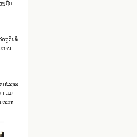
າງໆຖືກ
ຖຸດິບທີ່
່ອນການ
ື່ອມໂລຫະ
 1 ມມ,
່ອມຂະຫ