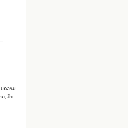
່ອນຄວາມ
າດ, ມັນ