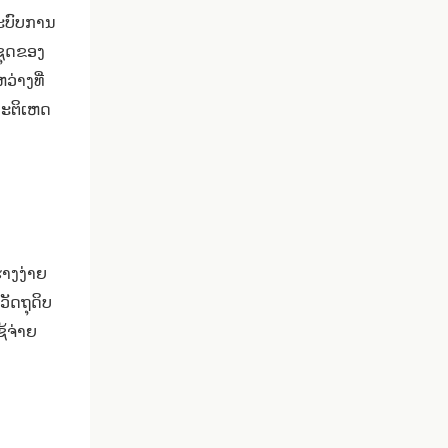
ະບົບການ
ຊຸດຂອງ
່າງທີ່
ອຸປະຕິເຫດ
່າງງ່າຍ
ວັດຖຸດິບ
້ຈ່າຍ