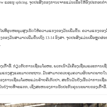
screw ແລະຮູ splicing. ຈຸດປະສົງຂອງການເຈາະແມ່ນເພື່ອໃຫ້ອົງປະກອບຕ່
ົາໄຟທີ່ອຸນຫະພູມສູງເຮັດໃຫ້ຄວາມແຂງຂອງມັນເພີ່ມຂຶ້ນ. ຄວາມແຂງຂອງວັດ
ຂອງມັນສາມາດເພີ່ມຂຶ້ນເຖິງ 13-14 ອົງສາ. ຈຸດປະສົງແມ່ນເພື່ອຫຼຸດຜ
.
ເກົ້າອີ້. ກ່ຽວກັບການເຊື່ອມໂລຫະ, ພວກເຮົາມີເຄື່ອງເຊື່ອມແລະການເຊ
ວາມເຂັ້ມແຂງສູງແລະມາດຕະຖານ. ມັນສາມາດຄວບຄຸມຄວາມຜິດພາດພາຍໃນ
ບຂອງການເຊື່ອມໂລຫະແມ່ນຄ້າຍຄືເກັດປາ, ສະນັ້ນມັນຍັງເອີ້ນວ່າການເຊື
ໍ່ງ່າຍທີ່ຈະແຕກ, ເຊິ່ງສະຫນອງການຮັບປະກັນຄຸນນະພາບຂອງເກົ້າອີ້.