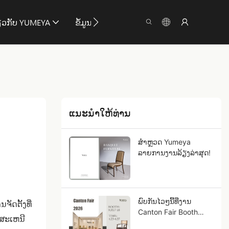
ຽວກັບ YUMEYA
ຂໍ້ມູນ
ຕິດຕໍ່
ແນະນໍາໃຫ້ທ່ານ
ສຳຫຼວດ Yumeya
ລາຍການງານລ້ຽງລ່າສຸດ!
ພົບກັນໄວໆນີ້ທີ່ງານ
ຈັດຕັ້ງທີ່
Canton Fair Booth
​ສະ​ເຫນີ​
9.3J17-18!