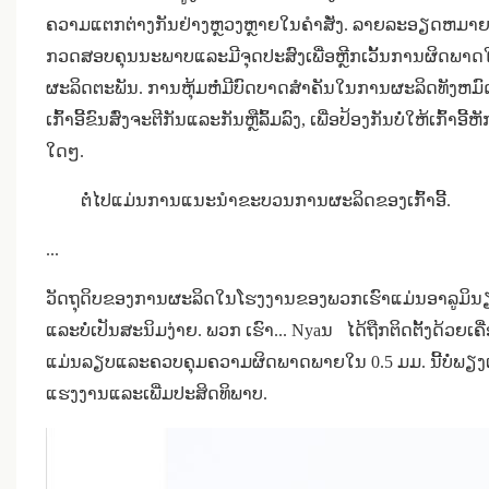
ຄວາມແຕກຕ່າງກັນຢ່າງຫຼວງຫຼາຍໃນຄໍາສັ່ງ. ລາຍລະອຽດຫມາຍ
ກວດສອບຄຸນນະພາບແລະມີຈຸດປະສົງເພື່ອຫຼີກເວັ້ນການຜິດພາດໃນ
ຜະລິດຕະພັນ. ການຫຸ້ມຫໍ່ມີບົດບາດສໍາຄັນໃນການຜະລິດທັງຫມົດ
ເກົ້າອີ້ຂົນສົ່ງຈະຕີກັນແລະກັນຫຼືລົ້ມລົງ, ເພື່ອປ້ອງກັນບໍ່ໃຫ້ເກົ້າອ
ໃດໆ.
ຕໍ່ໄປແມ່ນການແນະນໍາຂະບວນການຜະລິດຂອງເກົ້າອີ້.
...
ວັດຖຸດິບຂອງການຜະລິດໃນໂຮງງານຂອງພວກເຮົາແມ່ນອາລູມິນຽມ, ເ
ແລະບໍ່ເປັນສະນິມງ່າຍ.
ພວກ ເຮົາ...
Nyaນ
ໄດ້ຖືກຕິດຕັ້ງດ້ວຍເຄື
ແມ່ນລຽບແລະຄວບຄຸມຄວາມຜິດພາດພາຍໃນ 0.5 ມມ. ນີ້ບໍ່ພຽງແ
ແຮງງານແລະເພີ່ມປະສິດທິພາບ.