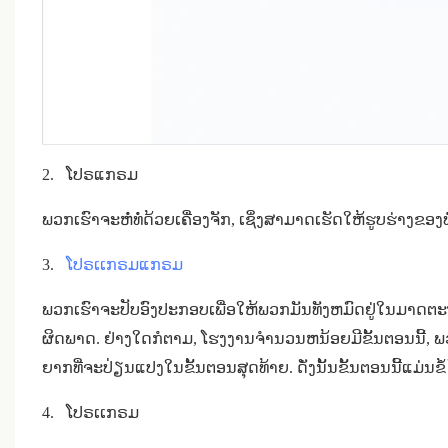
2.
ໂປຣແກຣມ
ພວກເຮົາຈະຫໍ່ທໍ່ດ້ວຍເຄື່ອງຈັກ, ເຊິ່ງສາມາດເຮັດໃຫ້ຮູບຮ່າງ
3.
ໂປຣເເກຣມແກຣມ
ພວກເຮົາຈະປັບອົງປະກອບເພື່ອໃຫ້ພວກມັນທັງຫມົດຢູ່ໃນມາດຕ
ຜິດພາດ. ຢ່າງໃດກໍຕາມ, ໂຮງງານຈໍານວນຫນ້ອຍມີຂັ້ນຕອນນີ້, ພວ
ຍາກທີ່ຈະປ່ຽນແປງໃນຂັ້ນຕອນສຸດທ້າຍ. ດັ່ງນັ້ນຂັ້ນຕອນນີ້ແມ່ນຂ
4.
ໂປຣເເກຣມ