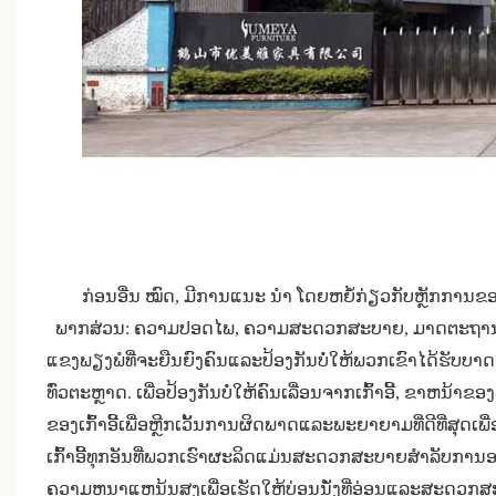
ກ່ອນອື່ນ ໝົດ, ມີການແນະ ນຳ ໂດຍຫຍໍ້ກ່ຽວກັບຫຼັກການ
ພາກສ່ວນ: ຄວາມປອດໄພ, ຄວາມສະດວກສະບາຍ, ມາດຕະຖ
ແຂງພຽງພໍທີ່ຈະຍືນຍົງຄົນແລະປ້ອງກັນບໍ່ໃຫ້ພວກເຂົາໄດ້ຮັບບາດເຈັບໃ
ທົ່ວຕະຫຼາດ. ເພື່ອປ້ອງກັນບໍ່ໃຫ້ຄົນເລື່ອນຈາກເກົ້າອີ້, ຂາຫນ້າ
ຂອງເກົ້າອີ້ເພື່ອຫຼີກເວັ້ນການຜິດພາດແລະພະຍາຍາມທີ່ດີທີ່ສຸດ
ເກົ້າອີ້ທຸກອັນທີ່ພວກເຮົາຜະລິດແມ່ນສະດວກສະບາຍສໍາລັບກາ
ຄວາມຫນາແຫນ້ນສູງເພື່ອເຮັດໃຫ້ບ່ອນນັ່ງທີ່ອ່ອນແລະສະດວກສະບາ