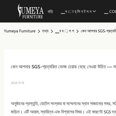
বাড়ি
▁প ো র্ সি ন ট স ন
▁ CO
Yumeya Furniture
তথ্য
▁ব ব ্ ল গ
কেন আপনার SGS-প্রত্যয়িত
কেন আপনার SGS-প্রত্যয়িত ভোজ চেয়ার বেছে নেওয়া উচিত — মানসম
2025-11-13
অনুষ্ঠানের প্রস্তুতি, হোটেল সংস্কার বা সম্মেলনের স্থান সাজানোর সময়, স
জড়িত। এটি আরাম, স্থায়িত্ব এবং বিশ্বাসের বিষয়। এই কারণেই SGS দ্বার