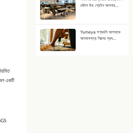
মেটাল উড গ্রেইন আপনার
ব্যবসার ভবিষ্যৎ হতে পারে?
Yumeya পণ্যগুলি আপনাকে
আসবাবপত্র শিল্পের শ্রম
সংক্রান্ত চ্যালেঞ্জগুলি উৎস
থেকেই মোকাবেলা করতে সাহায্য
করে
িয়মিত
কেবল একটি
 SGS