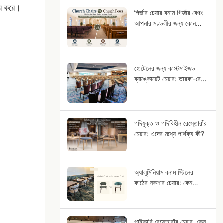
ত্ব করে।
গির্জার চেয়ার বনাম গির্জার বেঞ্চ:
আপনার মণ্ডলীর জন্য কোন
আসন ব্যবস্থাটি উপযুক্ত?
হোটেলের জন্য কাস্টমাইজড
ব্যাঙ্কোয়েট চেয়ার: তারকা-রেটিং
প্রাপ্ত হোটেল প্রকল্পের জন্য
OEM নির্দেশিকা
গদিযুক্ত ও গদিবিহীন রেস্তোরাঁর
চেয়ার: এদের মধ্যে পার্থক্য কী?
অ্যালুমিনিয়াম বনাম স্টিলের
কাঠের নকশার চেয়ার: কেন
অ্যালুমিনিয়ামকে নিরেট কাঠের
মতো দেখতে লাগে?
পাইকারি রেস্তোরাঁর চেয়ার, কেন