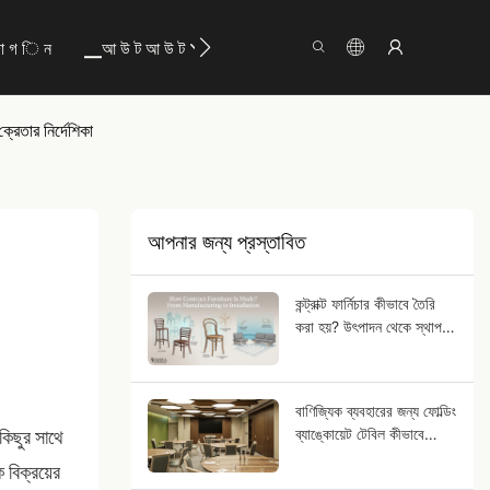
া গ ি ন
▁আ উ ট আ উ ট
তথ্য
▁অ ক প ্যা ক্ ট স
রেতার নির্দেশিকা
আপনার জন্য প্রস্তাবিত
কন্ট্রাক্ট ফার্নিচার কীভাবে তৈরি
করা হয়? উৎপাদন থেকে স্থাপন
পর্যন্ত
বাণিজ্যিক ব্যবহারের জন্য ফোল্ডিং
ব্যাঙ্কোয়েট টেবিল কীভাবে
 কিছুর সাথে
নির্বাচন করবেন?
 বিক্রয়ের