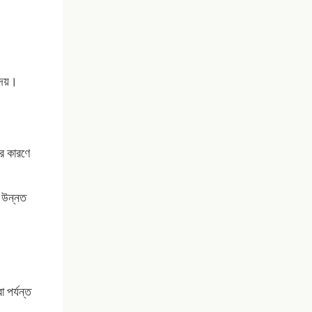
দেয়।
ের কারণে
ং উন্নত
 পর্যন্ত