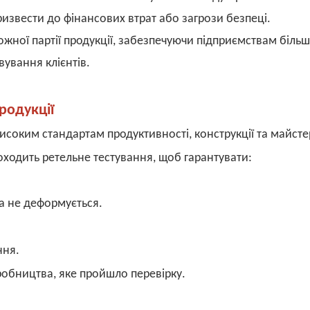
ризвести до фінансових втрат або загрози безпеці.
кожної партії продукції, забезпечуючи підприємствам біль
ування клієнтів.
родукції
исоким стандартам продуктивності, конструкції та майсте
оходить ретельне тестування, щоб гарантувати:
та не деформується.
ння.
робництва, яке пройшло перевірку.