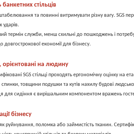
 банкетних стільців
штабелювання та повинні витримувати різну вагу. SGS пер
х ударів.
вший термін служби, менш схильні до пошкоджень і потреб
 довгострокової економії для бізнесу.
 орієнтовані на людину
ифіковані SGS стільці проходять ергономічну оцінку на ета
спинки, товщини подушки та кутів нахилу будові людськог
ісця для сидіння є вирішальним компонентом вражень гост
ції бізнесу
і як руйнування, поломка або займистість тканин. Сертифі