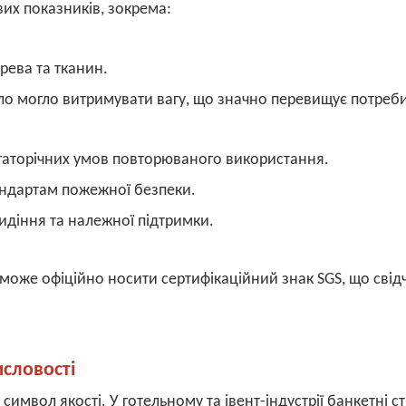
вих показників, зокрема:
рева та тканин.
ло могло витримувати вагу, що значно перевищує потреб
торічних умов повторюваного використання.
андартам пожежної безпеки.
идіння та належної підтримки.
може офіційно носити сертифікаційний знак SGS, що свід
исловості
символ якості. У готельному та івент-індустрії банкетні ст