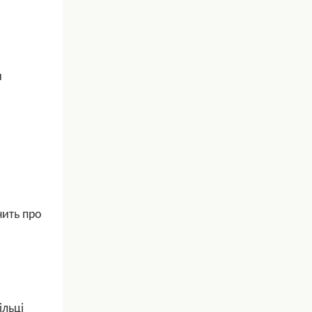
и
чить про
ільці