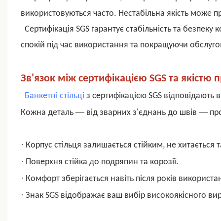
використовуються часто. Нестабільна якість може п
Сертифікація SGS гарантує стабільність та безпеку 
спокій під час використання та покращуючи обслугов
Зв'язок між сертифікацією SGS та якістю п
Банкетні стільці
з
сертифікацією SGS
відповідають в
—
—
Кожна деталь
від зварних з'єднань до швів
пр
·
Корпус стільця залишається стійким, не хитається 
·
Поверхня стійка до подряпин та корозії.
·
Комфорт зберігається навіть після років використа
·
Знак SGS відображає ваш вибір високоякісного ви