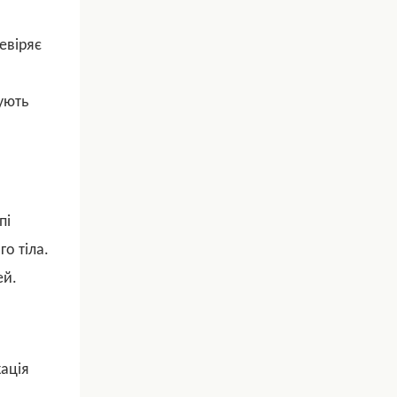
евіряє
ують
пі
о тіла.
ей.
кація