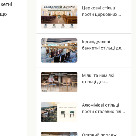
кетні
Церковні стільці
 що
проти церковних
лав: які місця
підходять для вашої
громади?
Індивідуальні
банкетні стільці для
готелів: Посібник
OEM для проектів
готелів із зірковим
рейтингом
М'які та нем'які
стільці для
ресторанів, які
відмінності?
Алюмінієві стільці
проти сталевих під
дерево: чому
алюміній більше
схожий на масив
Оптовий продаж