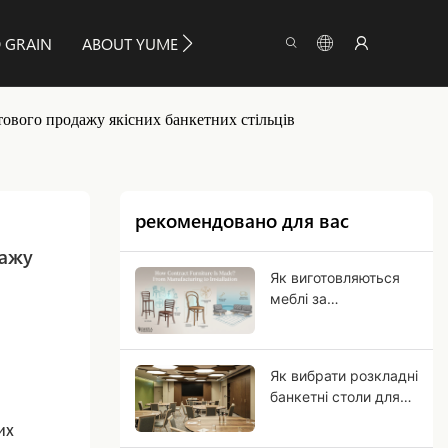
 GRAIN
ABOUT YUMEYA
ІНФОРМАЦІЯ
CONTAC
тового продажу якісних банкетних стільців
рекомендовано для вас
ажу 
Як виготовляються
меблі за
контрактом? Від
виробництва до
встановлення
Як вибрати розкладні
банкетні столи для
комерційного
их
використання?