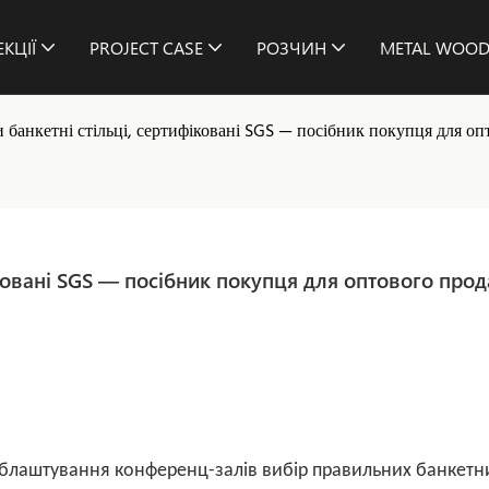
КЦІЇ
PROJECT CASE
РОЗЧИН
METAL WOOD
 банкетні стільці, сертифіковані SGS — посібник покупця для оп
ковані SGS — посібник покупця для оптового прод
о облаштування конференц-залів вибір правильних банкетн