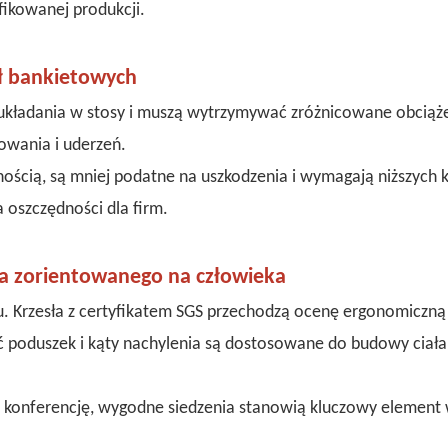
fikowanej produkcji.
eł bankietowych
układania w stosy i muszą wytrzymywać zróżnicowane obciąże
owania i uderzeń.
wotnością, są mniej podatne na uszkodzenia i wymagają niższych
a oszczędności dla firm.
ia zorientowanego na człowieka
u. Krzesła z certyfikatem SGS przechodzą ocenę ergonomiczną 
ść poduszek i kąty nachylenia są dostosowane do budowy ciała
czy konferencję, wygodne siedzenia stanowią kluczowy element