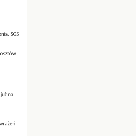
nia. SGS
 kosztów
już na
 wrażeń