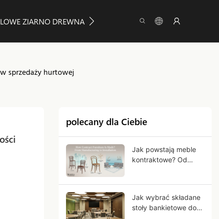
LOWE ZIARNO DREWNA
O FIRMIE YUMEYA
INFORMA
 w sprzedaży hurtowej
polecany dla Ciebie
ści 
Jak powstają meble
kontraktowe? Od
produkcji do montażu
Jak wybrać składane
stoły bankietowe do
użytku