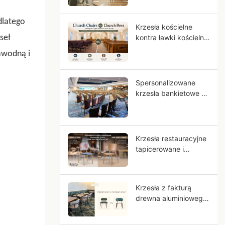
komercyjnego?
dlatego
Krzesła kościelne
seł
kontra ławki kościelne:
Które siedzenia są
zawodną i
odpowiednie dla
Twojej parafii?
Spersonalizowane
krzesła bankietowe do
hoteli: Przewodnik
OEM dla projektów
hoteli z gwiazdkami
Krzesła restauracyjne
tapicerowane i
nietapicerowane.
Jakie są różnice?
Krzesła z fakturą
drewna aluminiowego
kontra stalowe:
Dlaczego aluminium