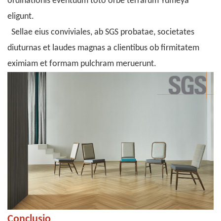
ordinationis eventuum toto orbe terrarum Yumeya
eligunt.
Sellae eius conviviales, ab SGS probatae, societates
diuturnas et laudes magnas a clientibus ob firmitatem
eximiam et formam pulchram meruerunt.
Conclusio