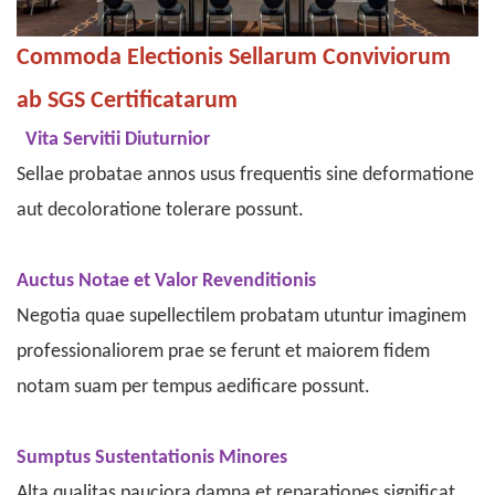
Commoda Electionis Sellarum Conviviorum
ab SGS Certificatarum
Vita Servitii Diuturnior
Sellae probatae annos usus frequentis sine deformatione
aut decoloratione tolerare possunt.
Auctus Notae et Valor Revenditionis
Negotia quae supellectilem probatam utuntur imaginem
professionaliorem prae se ferunt et maiorem fidem
notam suam per tempus aedificare possunt.
Sumptus Sustentationis Minores
Alta qualitas pauciora damna et reparationes significat,