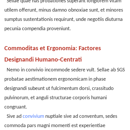
Sellae quae has probationes superant longiorem vitam
utilem offerunt, minus damno obnoxiae sunt, et minores
sumptus sustentationis requirunt, unde negotiis diuturna
pecunia compendia proveniunt.
Commoditas et Ergonomia: Factores
Designandi Humano-Centrati
Nemo in convivio incommode sedere vult. Sellae ab SGS
probatae aestimationem ergonomicam in phase
designandi subeunt ut fulcimentum dorsi, crassitudo
pulvinorum, et anguli structurae corporis humani
congruant.
Sive ad
convivium
nuptiale sive ad conventum, sedes
commoda pars magni momenti est experientiae