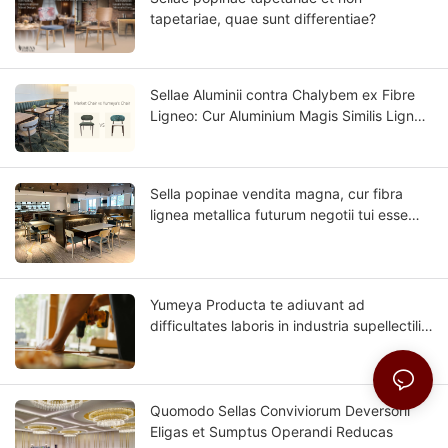
tapetariae, quae sunt differentiae?
Sellae Aluminii contra Chalybem ex Fibre
Ligneo: Cur Aluminium Magis Similis Ligno
Solido Videtur?
Sella popinae vendita magna, cur fibra
lignea metallica futurum negotii tui esse
potest?
Yumeya Producta te adiuvant ad
difficultates laboris in industria supellectilis
ad fontem superandas.
Quomodo Sellas Conviviorum Deversorii
Eligas et Sumptus Operandi Reducas