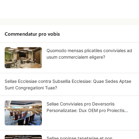
Commendatur pro vobis
Quomodo mensas plicatiles conviviales ad
usum commercialem eligere?
Sellae Ecclesiae contra Subsellia Ecclesiae: Quae Sedes Aptae
Sunt Congregationi Tuae?
Sellae Conviviales pro Deversoriis
Personalizatae: Dux OEM pro Proiectis
Deversoriorum Stellatis
Sellae popinae tapetariae et non