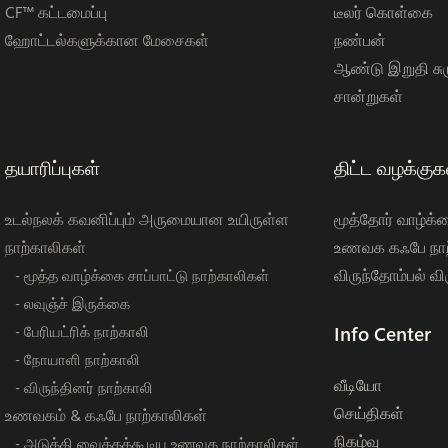
CF™ கட்டமைப்பு
டீலர் கொள்கை
ஹோட்டல்களுக்கான மேசைகள்
நண்பன்
ஆண்டு இறுதி சுர
சான்றுகள்
தயாரிப்புகள்
திட்ட வழக்குக
உடல்நலக் கவனிப்பும் அருமையான உயிருள்ள
மூத்தோர் வாழ்க்
நாற்காலிகள்
உணவக கஃபே நாற
விருந்தோம்பல் விர
- மூத்த வாழ்க்கை சாப்பாட்டு நாற்காலிகள்
- லவுஞ்ச் இருக்கை
Info Center
- பேரியட்ரிக் நாற்காலி
- நோயாளி நாற்காலி
வீடியோ
- விருந்தினர் நாற்காலி
செய்திகள்
உணவகம் & கஃபே நாற்காலிகள்
நிகழ்வு
- அடுக்கி வைக்கக்கூடிய உணவக நாற்காலிகள்