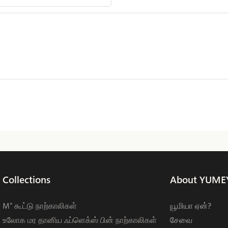
Collections
About YUME
M⁺ கூட்டு நாற்காலிகள்
யூமியா ஏன்?
உலோக மர தானிய ஃப்ளெக்ஸ் பின் நாற்காலிகள்
சேவை