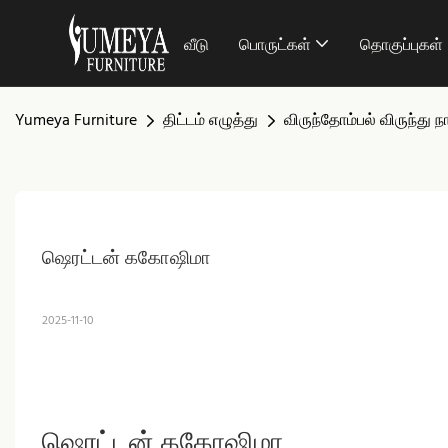
வீடு
பொருட்கள்
தொகுப்புகள்
Yumeya Furniture
திட்டம் எழுத்து
விருந்தோம்பல் விருந்து ந
ஷெரட்டன் ககோஷிமா
2025-11-10
ஷெரட்டன் ககோஷிமா