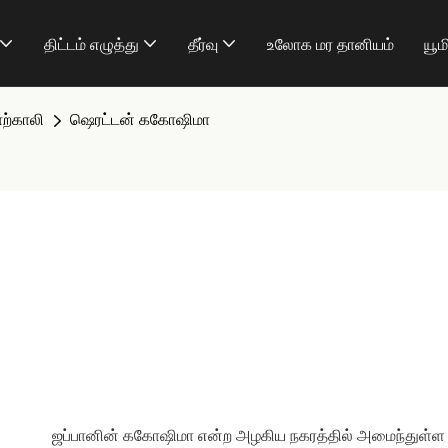
திட்டம் எழுத்து
தீர்வு
உலோக மர தானியம்
யூம
ாற்காலி
ஷெரட்டன் ககோஷிமா
ஜப்பானின் ககோஷிமா என்ற அழகிய நகரத்தில் அமைந்துள்ள