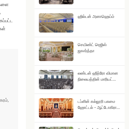
ிகளை
த
ஹில்டன் அனாஹெய்ம்
ப்பட்ட
கள்
செயிண்ட் ரெஜிஸ்
ஜகார்த்தா
லண்டன் ஹீத்ரோ விமான
நிலையத்தின் மாரியட்
முற்றம்
ரம்,
டப்ளின் கல்லூரி பசுமை
ஹோட்டல் - ஆட்டோகிராப்
சேகரிப்பு