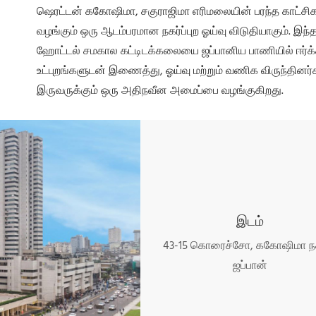
ஷெரட்டன் ககோஷிமா, சகுராஜிமா எரிமலையின் பரந்த காட்ச
வழங்கும் ஒரு ஆடம்பரமான நகர்ப்புற ஓய்வு விடுதியாகும். இந்
ஹோட்டல் சமகால கட்டிடக்கலையை ஜப்பானிய பாணியில் ஈர்க்க
உட்புறங்களுடன் இணைத்து, ஓய்வு மற்றும் வணிக விருந்தினர்
இருவருக்கும் ஒரு அதிநவீன அமைப்பை வழங்குகிறது.
இடம்
43-15 கொரைச்சோ, ககோஷிமா நக
ஜப்பான்