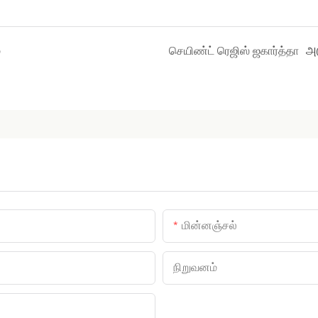
்
செயிண்ட் ரெஜிஸ் ஜகார்த்தா
அட
மின்னஞ்சல்
நிறுவனம்