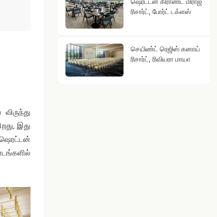
ஷெரட்டன் கிராண்ட் மிராஜ்
ரிசார்ட், போர்ட் டக்ளஸ்
செயிண்ட் ரெஜிஸ் கனாய்
ரிசார்ட், ரிவியரா மாயா
விருந்து
ிறது, இது
 ஷெரட்டன்
ாடங்களில்