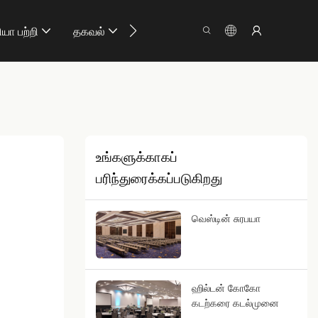
ியா பற்றி
தகவல்
எங்களை தொடர்புக
உங்களுக்காகப்
பரிந்துரைக்கப்படுகிறது
வெஸ்டின் சுரபயா
ஹில்டன் கோகோ
கடற்கரை கடல்முனை