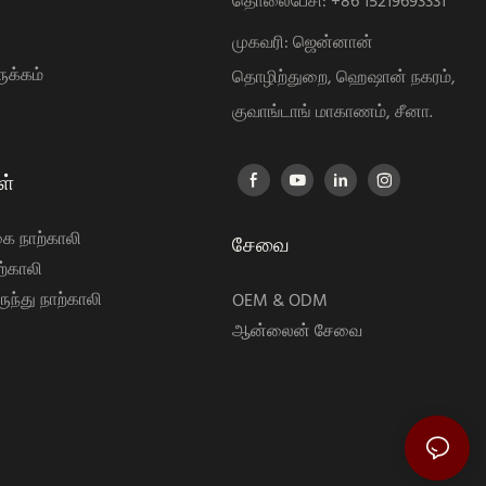
தொலைபேசி
:
+86 15219693331
முகவரி: ஜென்னான்
ுக்கம்
தொழிற்துறை, ஹெஷான் நகரம்,
குவாங்டாங் மாகாணம், சீனா.
ள்
கை நாற்காலி
சேவை
்காலி
ுந்து நாற்காலி
OEM & ODM
ஆன்லைன் சேவை