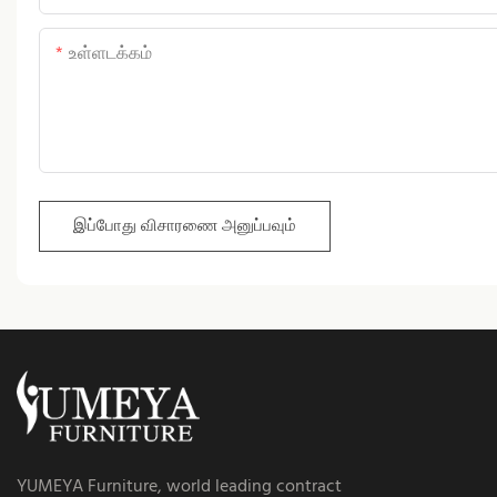
உள்ளடக்கம்
இப்போது விசாரணை அனுப்பவும்
YUMEYA Furniture, world leading contract