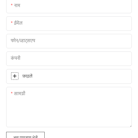
नाम
ईमेल
फोन/व्हाट्सएप
कंपनी
फ़ाइलें
सामग्री