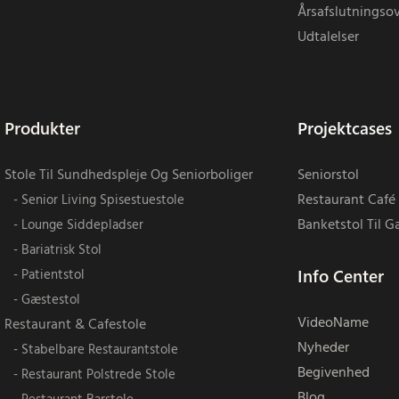
Årsafslutningsov
Udtalelser
Produkter
Projektcases
Stole Til Sundhedspleje Og Seniorboliger
Seniorstol
Restaurant Café 
- Senior Living Spisestuestole
Banketstol Til G
- Lounge Siddepladser
- Bariatrisk Stol
Info Center
- Patientstol
- Gæstestol
VideoName
Restaurant & Cafestole
Nyheder
- Stabelbare Restaurantstole
Begivenhed
- Restaurant Polstrede Stole
Blog