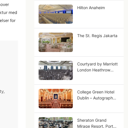
 over
Hilton Anaheim
ektur med
elser for
The St. Regis Jakarta
Courtyard by Marriott
London Heathrow
Airport
ty,
College Green Hotel
Dublin – Autograph
Collection
Sheraton Grand
Mirage Resort, Port