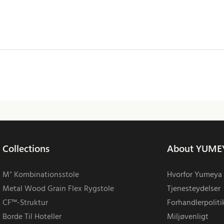
Collections
About YUME
M⁺ Kombinationsstole
Hvorfor Yumeya
Metal Wood Grain Flex Rygstole
Tjenesteydelser
CF™-Struktur
Forhandlerpoliti
Borde Til Hoteller
Miljøvenligt