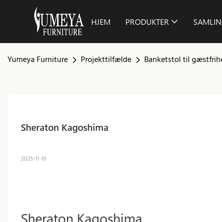
HJEM
PRODUKTER
SAMLIN
Yumeya Furniture
Projekttilfælde
Banketstol til gæstfri
Sheraton Kagoshima
2025-11-10
Sheraton Kagoshima