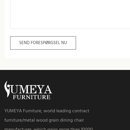
SEND FORESPØRGSEL NU
YUMEYA Furniture, world leading contract
furniture/metal wood grain dining chair
manufacturer, which gains more than 10000