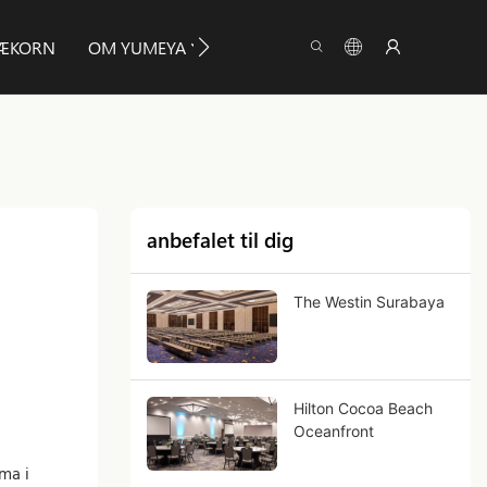
RÆKORN
OM YUMEYA
INFO
KONTAKT OS.
anbefalet til dig
The Westin Surabaya
Hilton Cocoa Beach
Oceanfront
ma i