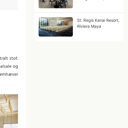
Douglas
St. Regis Kanai Resort,
Riviera Maya
alt stof.
balsale og
fremhæver