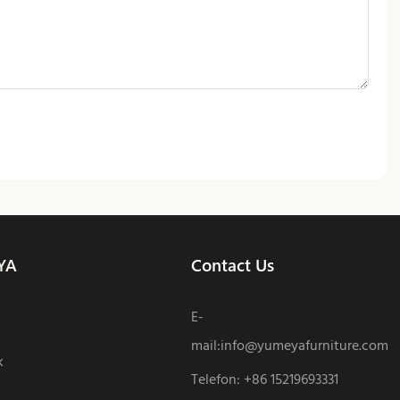
YA
Contact Us
E-
mail:
info@yumeyafurniture.com
k
Telefon
:
+86 15219693331