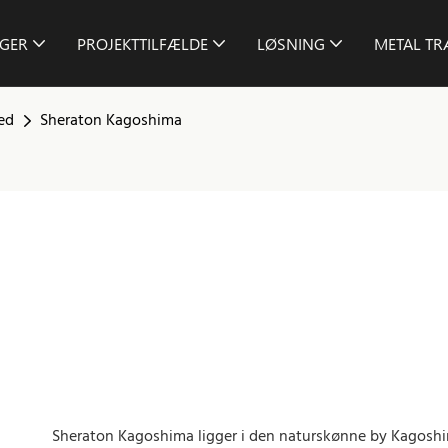
GER
PROJEKTTILFÆLDE
LØSNING
METAL T
hed
Sheraton Kagoshima
Sheraton Kagoshima ligger i den naturskønne by Kagoshi