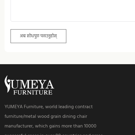
अब सोधपुछ पठाउनुहोस्
YUMEYA Furniture, world leading contract
furniture/metal wood grain dining chair
manufacturer, which gains more than 10000