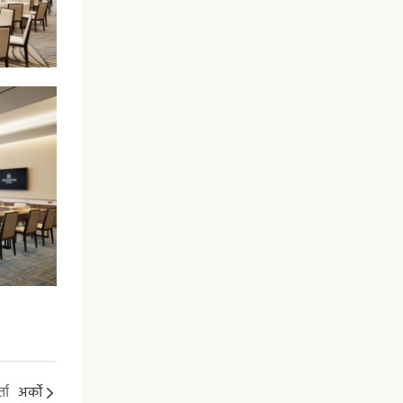
ता
अर्को