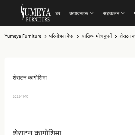
घर
उत्पादनहरू
सङ्कलन
Yumeya Furniture
परियोजना केस
आतिथ्य भोज कुर्सी
शेराटन 
शेराटन कागोशिमा
2025-11-10
शेराटन कागोशिमा