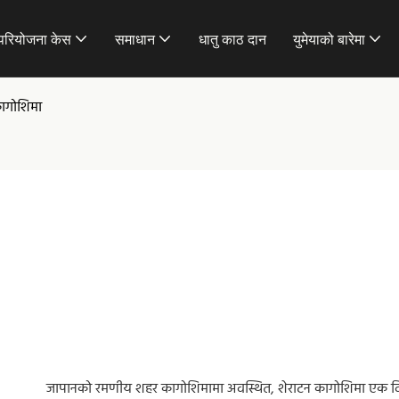
परियोजना केस
समाधान
धातु काठ दान
युमेयाको बारेमा
कागोशिमा
जापानको रमणीय शहर कागोशिमामा अवस्थित, शेराटन कागोशिमा एक 