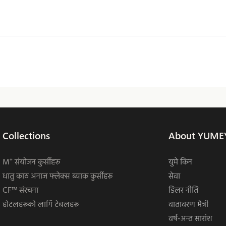
Collections
About YUME
M⁺ संयोजन कुर्सीहरू
युमे किन
धातु काठ अनाज फ्लेक्स ब्याक कुर्सीहरू
सेवा
CF™ संरचना
डिलर नीति
होटलहरूको लागि टेबलहरू
वातावरण मैत्री
वर्ष-अन्त सारांश