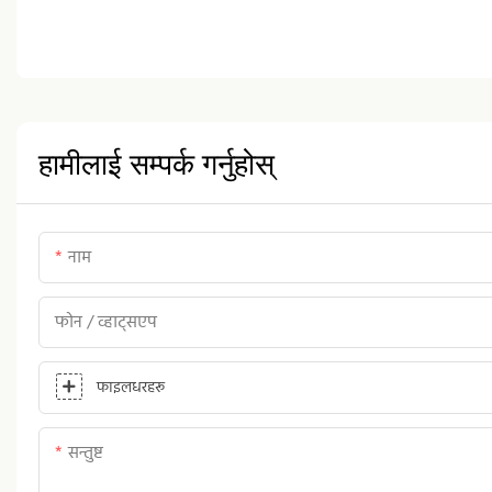
हामीलाई सम्पर्क गर्नुहोस्
नाम
फोन / व्हाट्सएप
फाइलधरहरू
सन्तुष्ट