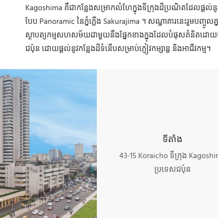
Kagoshima គឺជាកន្លែងសម្រាកលំហែក្នុងទីក្រុងដ៏ប្រណិតដែលផ្តល់នូវ
បែប Panoramic នៃភ្នំភ្លើង Sakurajima ។ សណ្ឋាគារនេះរួមបញ្ចូលគ្ន
ស្ថាបត្យកម្មសហសម័យជាមួយនឹងផ្នែកខាងក្នុងដែលបំផុសគំនិតដោ
ជប៉ុន ដោយផ្តល់នូវកន្លែងដ៏ទំនើបសម្រាប់ភ្ញៀវកម្សាន្ត និងអាជីវកម្ម។
ទីតាំង
43-15 Koraicho ទីក្រុង Kagosh
ប្រទេសជប៉ុន