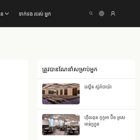
ាន
ទាក់ទង របស់ អ្នក
ត្រូវបានណែនាំសម្រាប់អ្នក
វេស្តីន ស៊ូរ៉ាបាយ៉ា
ហ៊ីលតុន កូកូអា ប៊ីច អូសេ
អាន់ហ្វ្រុន