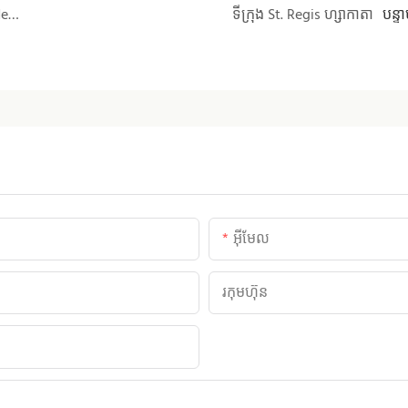
ទីធ្លាក្បែរអាកាសយានដ្ឋាន Marriott London Heathrow
ទីក្រុង St. Regis ហ្សាកាតា
បន្ទ
អ៊ីមែល
រកុមហ៊ុន