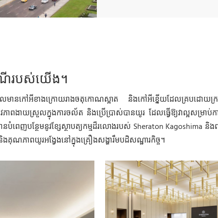
ណីរបស់យើង។
ដែលមានកៅអីខាងក្រោយរាងចតុកោណស្អាត និងកៅអីខ្នើយដែលគ្របដោយក្រ
នូវភាពងាយស្រួលក្នុងការចល័ត និងប្រើប្រាស់បានយូរ ដែលធ្វើឱ្យវាល្អសម្រាប់ការ
ះបានបំពេញបន្ថែមនូវខ្សែស្ថាបត្យកម្មដ៏រលោងរបស់ Sheraton Kagoshima និងពន្ល
ងគុណភាពយូរអង្វែងនៅក្នុងគ្រឿងសង្ហារឹមបដិសណ្ឋារកិច្ច។