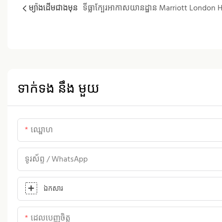
ម្យ៉ាងដើមជាងមុន
ទាក់ទង នឹង មួយ
ឈ្ផោហ
ទូរស័ព្ទ / WhatsApp
ឯកសារ
ដេលបេញចិត្ដ