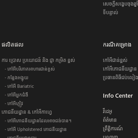
សេចក្តីសង្ខេបចុងឆ្នា
ទីបន្ទាល់
ផលិតផល
ករណីគម្រោង
ការ ប្រោស ប្រយោជន៍ និង ជ្ញា កម្រិត ខ្ពស់
កៅអីជាន់ខ្ពស់
កៅអីភោជនីយដ្ឋាន
- កៅអីបរិភោគអាហារជាន់ខ្ពស់
ប្រធានពិធីជប់លៀងប
- កន្លែងអង្គុយ
- កៅអី Bariatric
Info Center
- កៅអីអ្នកជំងឺ
- កៅអីភ្ញៀវ
វីដេអូ
ភោជនីយដ្ឋាន & កៅអីកាហ្វេ
ព័ត៌មាន
- កៅអីភោជនីយដ្ឋានដែលអាចជង់បាន។
ព្រឹត្តិការណ៍
- កៅអី Upholstered ភោជនីយដ្ឋាន
បណ្ដាញ