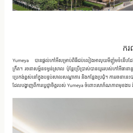
ករ
Yumeya បានផ្តល់កៅអីសម្រាប់ពិធីជប់លៀងអាលុយមីញ៉ូមទំនើប
ក្រឹត។ រចនាសម្ព័នទម្ងន់ស្រាល ប៉ុន្តែប្រើប្រាស់បានយូររបស់កៅអីធានា
ប្រេកង់ខ្ពស់នៅក្នុងបន្ទប់សាលសណ្ឋាគារ និងកន្លែងប្រជុំ។ ការរចនានេ
ដែលបង្ហាញពីការប្តេជ្ញាចិត្តរបស់ Yumeya ចំពោះសោភ័ណភាពមុខងារ និ