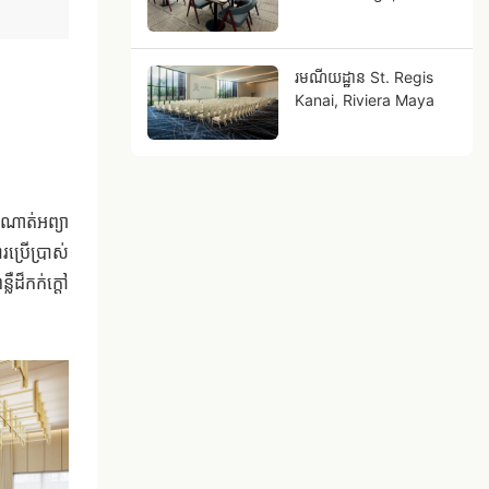
Douglas
រមណីយដ្ឋាន St. Regis
Kanai, Riviera Maya
ណាត់អព្យា
ប្រើប្រាស់
ឺដ៏កក់ក្តៅ