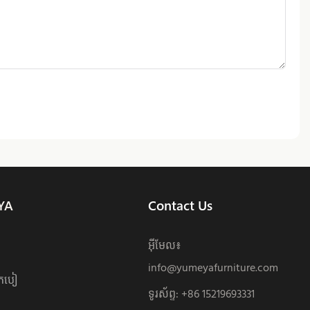
YA
Contact Us
អ៊ីមែល៖
info@yumeyafurniture.com
ែកបៀ
ទូរស័ព្ទ
:
+86 15219693331