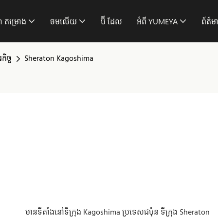
ី គម្រោង
ចមលើយ
ប៊ី ដែល
អំពី YUMEYA
ព័ត៌ម
ិច្ច
Sheraton Kagoshima
មានទីតាំងនៅទីក្រុង Kagoshima ប្រទេសជប៉ុន ទីក្រុង Sheraton