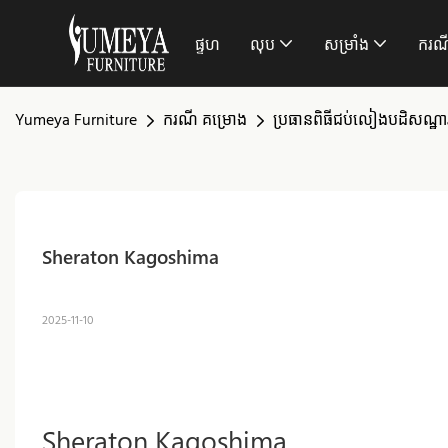
ផ្ទហ
លុប
សម្រាំង
ករណ
Yumeya Furniture
ករណី គម្រោង
ប្រធានពិធីជប់លៀងបដិសណ្ឋារក
Sheraton Kagoshima
2025-11-10
Sheraton Kagoshima