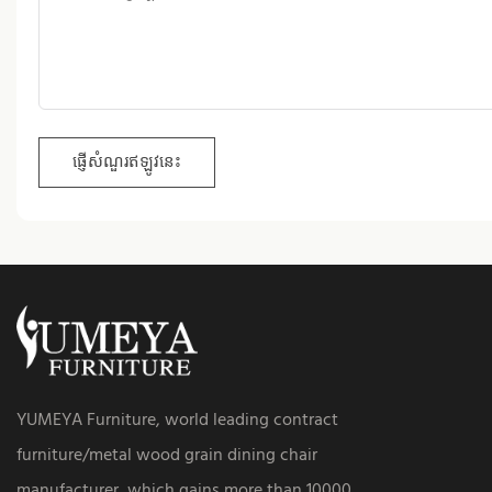
ផ្ញើសំណួរឥឡូវនេះ
YUMEYA Furniture, world leading contract
furniture/metal wood grain dining chair
manufacturer, which gains more than 10000