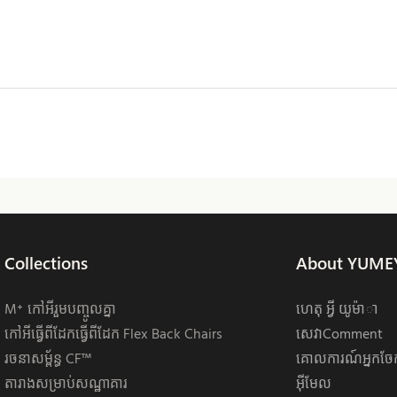
Collections
About YUME
M⁺ កៅអីរួមបញ្ចូលគ្នា
ហេតុ អ្វី យូម៉ាា
កៅអីធ្វើពីដែកធ្វើពីដែក Flex Back Chairs
សេវាComment
រចនាសម្ព័ន្ធ CF™
គោលការណ៍អ្នកច
តារាងសម្រាប់សណ្ឋាគារ
អ៊ីមែល