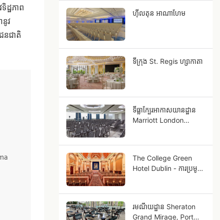
ទិដ្ឋភាព
ហ៊ីលតុន អាណាហែម
ានូវ
យជនជាតិ
ទីក្រុង St. Regis ហ្សាកាតា
ទីធ្លាក្បែរអាកាសយានដ្ឋាន
Marriott London
Heathrow
ima
The College Green
Hotel Dublin - ការប្រមូល
Autograph
រមណីយដ្ឋាន Sheraton
Grand Mirage, Port