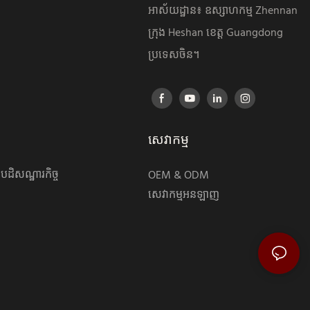
ំ
អាស័យដ្ឋាន៖ ឧស្សាហកម្ម Zhennan
ក្រុង Heshan ខេត្ត Guangdong
ប្រទេសចិន។
សេវាកម្ម
ដិសណ្ឋារកិច្ច
OEM & ODM
សេវាកម្មអនឡាញ