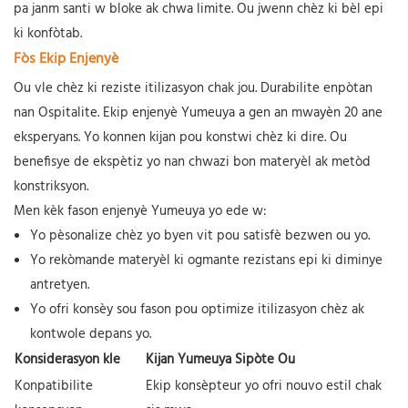
pa janm santi w bloke ak chwa limite. Ou jwenn chèz ki bèl epi
ki konfòtab.
Fòs Ekip Enjenyè
Ou vle chèz ki reziste itilizasyon chak jou. Durabilite enpòtan
nan Ospitalite. Ekip enjenyè Yumeuya a gen an mwayèn 20 ane
eksperyans. Yo konnen kijan pou konstwi chèz ki dire. Ou
benefisye de ekspètiz yo nan chwazi bon materyèl ak metòd
konstriksyon.
Men kèk fason enjenyè Yumeuya yo ede w:
Yo pèsonalize chèz yo byen vit pou satisfè bezwen ou yo.
Yo rekòmande materyèl ki ogmante rezistans epi ki diminye
antretyen.
Yo ofri konsèy sou fason pou optimize itilizasyon chèz ak
kontwole depans yo.
Konsiderasyon kle
Kijan Yumeuya Sipòte Ou
Konpatibilite
Ekip konsèpteur yo ofri nouvo estil chak