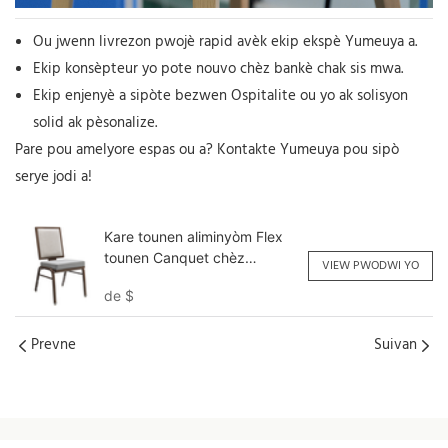
Ou jwenn livrezon pwojè rapid avèk ekip ekspè Yumeuya a.
Ekip konsèpteur yo pote nouvo chèz bankè chak sis mwa.
Ekip enjenyè a sipòte bezwen Ospitalite ou yo ak solisyon
solid ak pèsonalize.
Pare pou amelyore espas ou a? Kontakte Yumeuya pou sipò
serye jodi a!
Kare tounen aliminyòm Flex
tounen Canquet chèz
VIEW PWODWI YO
Customized YY6138 Yumeya
de
$
Prevne
Suivan