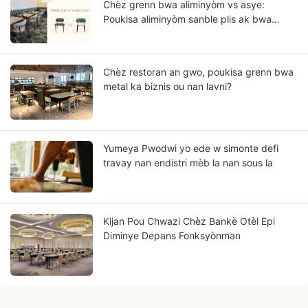
Chèz grenn bwa aliminyòm vs asye:
Poukisa aliminyòm sanble plis ak bwa
solid?
Chèz restoran an gwo, poukisa grenn bwa
metal ka biznis ou nan lavni?
Yumeya Pwodwi yo ede w simonte defi
travay nan endistri mèb la nan sous la
Kijan Pou Chwazi Chèz Bankè Otèl Epi
Diminye Depans Fonksyònman