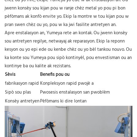
chèz ou yo rive, ekspè Yumeya yo ede w ak enstalasyon an. Ou
jwenn konsèy sou kijan pou w ranje chèz metal yo pou pi bon
pèfòmans ak konfò envite yo. Ekip la montre w tou kijan pou w
pran swen chèz ou yo, pou w ka jwi fasilite antretyen an.
Apre enstalasyon an, Yumeya rete an kontak. Ou jwenn konsèy
sou antretyen regilye, netwayaj ak reparasyon. Ekip la reponn
kesyon ou yo epi ede ou kenbe chèz ou yo bèl tankou nouvo. Ou
ka konte sou Yumeya pou sipò kontinyèl, pou envestisman ou an
kontinye ba ou kalite ak rezistans.
Sèvis
Benefis pou ou
fabrikasyon rapid
Konpleksyon rapid pwojè a
Sipò sou plas
Pwosesis enstalasyon san pwoblèm
Konsèy antretyen
Pèfòmans ki dire lontan