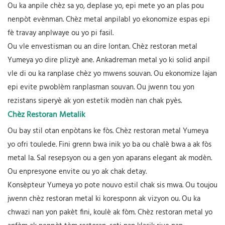
Ou ka anpile chèz sa yo, deplase yo, epi mete yo an plas pou
nenpòt evènman.
Chèz metal anpilabl
yo ekonomize espas epi
fè travay anplwaye ou yo pi fasil.
Ou vle envestisman ou an dire lontan. Chèz restoran metal
Yumeya yo dire plizyè ane. Ankadreman metal yo ki solid anpil
vle di ou ka ranplase chèz yo mwens souvan. Ou ekonomize lajan
epi evite pwoblèm ranplasman souvan. Ou jwenn tou yon
rezistans siperyè ak yon estetik modèn nan chak pyès.
Chèz Restoran Metalik
Ou bay stil otan enpòtans ke fòs. Chèz restoran metal Yumeya
yo ofri toulede. Fini grenn bwa inik yo ba ou chalè bwa a ak fòs
metal la. Sal resepsyon ou a gen yon aparans elegant ak modèn.
Ou enpresyone envite ou yo ak chak detay.
Konsèpteur Yumeya yo pote nouvo estil chak sis mwa. Ou toujou
jwenn chèz restoran metal ki koresponn ak vizyon ou. Ou ka
chwazi nan yon pakèt fini, koulè ak fòm. Chèz restoran metal yo