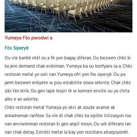
Yumeya Fòs pwodwi a
Fòs Siperyè
Ou vle bankè otèl ou a fè yon bagay diferan. Ou bezwen chèz ki
ka jere demand chak evènman. Yumeya ba ou konfyans sa a. Chèz
restoran metal yo soti nan Yumeya ofri yon fòs siperyè. Ou pa
janm bezwen enkyete w pou estabilite oswa sekirite. Chak chèz
sibi tès strik. Ou gen lapè lespri lè w konnen envite ou yo chita
alèz e an sekirite.
Chèz restoran metal Yumeya yo sèvi ak soude avanse ak
ankadreman ranfòse. Sa vle di chak chèz ka sipòte itilizasyon lou
nan anviwònman restoran ki gen anpil moun. Ou wè diferans lan
nan chak detay. Estrikti metal la bay yon rezistans eksepsyonèl.