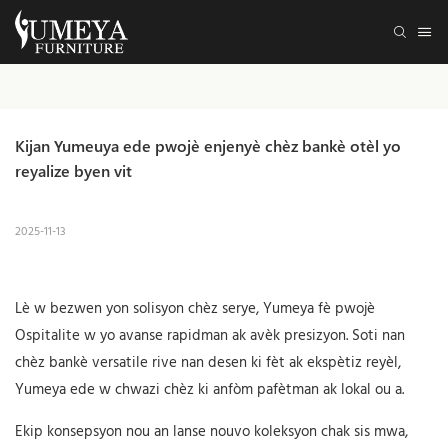
Kijan Yumeuya ede pwojè enjenyè chèz bankè otèl yo 
reyalize byen vit
2025-11-13
Lè w bezwen yon solisyon chèz serye, Yumeya fè
pwojè
Ospitalite
w yo avanse rapidman ak avèk presizyon. Soti nan
chèz bankè versatile rive nan desen ki fèt ak ekspètiz reyèl,
Yumeya ede w chwazi chèz ki anfòm pafètman ak lokal ou a.
Ekip konsepsyon nou an lanse nouvo koleksyon chak sis mwa,