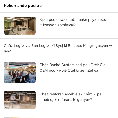
Rekòmande pou ou
Kijan pou chwazi tab bankè pliyan pou
itilizasyon komèsyal?
Chèz Legliz vs. Ban Legliz: Ki Syèj ki Bon pou Kongregasyon w
lan?
Chèz Bankè Customized pou Otèl: Gid
OEM pou Pwojè Otèl ki gen Zetwal
Chèz restoran ameble ak chèz ki pa
ameble, ki diferans ki genyen?