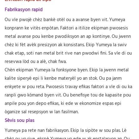
Fabrikasyon rapid
Ou vle pwojè chèz bankè otèl ou a avanse byen vit. Yumeya
konprann ke vitès enpòtan. Faktori a itilize ekipman pwosesis
metal avanse pou kenbe pwodiksyon an ap kontinye. Ou jwenn
chèz ki fèt avèk presizyon ak konsistans. Ekip Yumeya la swiv
chak etap, soti nan metal brit rive nan pwodwi fini. Sa vle di ou
resevwa lòd ou a alè, chak fwa.
Chèn ekipman Yumeya la fonksyone byen. Ekip la jwenn metal
kalite siperyè epi li kenbe materyèl yo an stok. Ou pa janm
enkyete w pou reta. Pwosesis travay efikas faktori a vle di ou ka
ranpli gwo kòmand byen vit. Ou benefisye tou de kapasite pou
anpile pou yon depo efikas, ki ede w ekonomize espas epi
òganize sal resepsyon w lan fasilman.
Sèvis sou plas
Yumeya pa rete nan fabrikasyon. Ekip la sipòte w sou plas. Lè