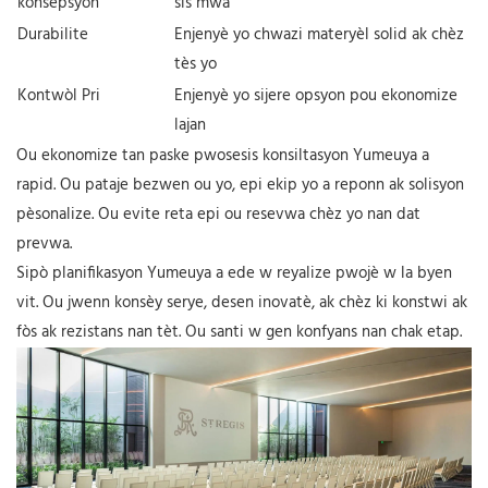
konsepsyon
sis mwa
Durabilite
Enjenyè yo chwazi materyèl solid ak chèz
tès yo
Kontwòl Pri
Enjenyè yo sijere opsyon pou ekonomize
lajan
Ou ekonomize tan paske pwosesis konsiltasyon Yumeuya a
rapid. Ou pataje bezwen ou yo, epi ekip yo a reponn ak solisyon
pèsonalize. Ou evite reta epi ou resevwa chèz yo nan dat
prevwa.
Sipò planifikasyon Yumeuya a ede w reyalize pwojè w la byen
vit. Ou jwenn konsèy serye, desen inovatè, ak chèz ki konstwi ak
fòs ak rezistans nan tèt. Ou santi w gen konfyans nan chak etap.