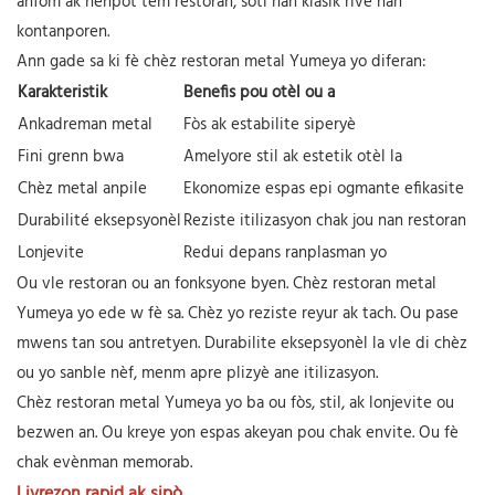
anfòm ak nenpòt tèm restoran, soti nan klasik rive nan
kontanporen.
Ann gade sa ki fè chèz restoran metal Yumeya yo diferan:
Karakteristik
Benefis pou otèl ou a
Ankadreman metal
Fòs ak estabilite siperyè
Fini grenn bwa
Amelyore stil ak estetik otèl la
Chèz metal anpile
Ekonomize espas epi ogmante efikasite
Durabilité eksepsyonèl
Reziste itilizasyon chak jou nan restoran
Lonjevite
Redui depans ranplasman yo
Ou vle restoran ou an fonksyone byen. Chèz restoran metal
Yumeya yo ede w fè sa. Chèz yo reziste reyur ak tach. Ou pase
mwens tan sou antretyen. Durabilite eksepsyonèl la vle di chèz
ou yo sanble nèf, menm apre plizyè ane itilizasyon.
Chèz restoran metal Yumeya yo ba ou fòs, stil, ak lonjevite ou
bezwen an. Ou kreye yon espas akeyan pou chak envite. Ou fè
chak evènman memorab.
Livrezon rapid ak sipò