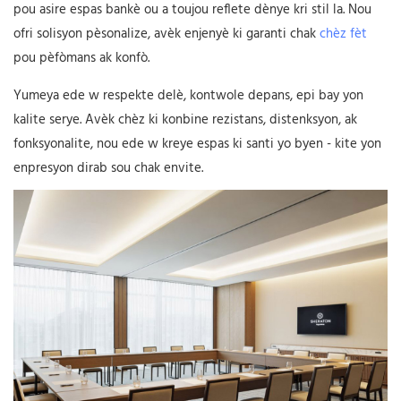
pou asire espas bankè ou a toujou reflete dènye kri stil la. Nou
ofri solisyon pèsonalize, avèk enjenyè ki garanti chak
chèz fèt
pou pèfòmans ak konfò.
Yumeya ede w respekte delè, kontwole depans, epi bay yon
kalite serye. Avèk chèz ki konbine rezistans, distenksyon, ak
fonksyonalite, nou ede w kreye espas ki santi yo byen - kite yon
enpresyon dirab sou chak envite.