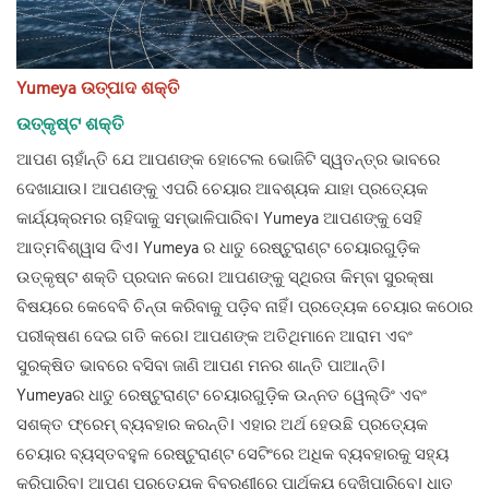
Yumeya ଉତ୍ପାଦ ଶକ୍ତି
ଉତ୍କୃଷ୍ଟ ଶକ୍ତି
ଆପଣ ଚାହାଁନ୍ତି ଯେ ଆପଣଙ୍କ ହୋଟେଲ ଭୋଜିଟି ସ୍ୱତନ୍ତ୍ର ଭାବରେ
ଦେଖାଯାଉ। ଆପଣଙ୍କୁ ଏପରି ଚେୟାର ଆବଶ୍ୟକ ଯାହା ପ୍ରତ୍ୟେକ
କାର୍ଯ୍ୟକ୍ରମର ଚାହିଦାକୁ ସମ୍ଭାଳିପାରିବ। Yumeya ଆପଣଙ୍କୁ ସେହି
ଆତ୍ମବିଶ୍ୱାସ ଦିଏ। Yumeya ର ଧାତୁ ରେଷ୍ଟୁରାଣ୍ଟ ଚେୟାରଗୁଡ଼ିକ
ଉତ୍କୃଷ୍ଟ ଶକ୍ତି ପ୍ରଦାନ କରେ। ଆପଣଙ୍କୁ ସ୍ଥିରତା କିମ୍ବା ସୁରକ୍ଷା
ବିଷୟରେ କେବେବି ଚିନ୍ତା କରିବାକୁ ପଡ଼ିବ ନାହିଁ। ପ୍ରତ୍ୟେକ ଚେୟାର କଠୋର
ପରୀକ୍ଷଣ ଦେଇ ଗତି କରେ। ଆପଣଙ୍କ ଅତିଥିମାନେ ଆରାମ ଏବଂ
ସୁରକ୍ଷିତ ଭାବରେ ବସିବା ଜାଣି ଆପଣ ମନର ଶାନ୍ତି ପାଆନ୍ତି।
Yumeyaର ଧାତୁ ରେଷ୍ଟୁରାଣ୍ଟ ଚେୟାରଗୁଡ଼ିକ ଉନ୍ନତ ୱେଲ୍ଡିଂ ଏବଂ
ସଶକ୍ତ ଫ୍ରେମ୍ ବ୍ୟବହାର କରନ୍ତି। ଏହାର ଅର୍ଥ ହେଉଛି ପ୍ରତ୍ୟେକ
ଚେୟାର ବ୍ୟସ୍ତବହୁଳ ରେଷ୍ଟୁରାଣ୍ଟ ସେଟିଂରେ ଅଧିକ ବ୍ୟବହାରକୁ ସହ୍ୟ
କରିପାରିବ। ଆପଣ ପ୍ରତ୍ୟେକ ବିବରଣୀରେ ପାର୍ଥକ୍ୟ ଦେଖିପାରିବେ। ଧାତୁ