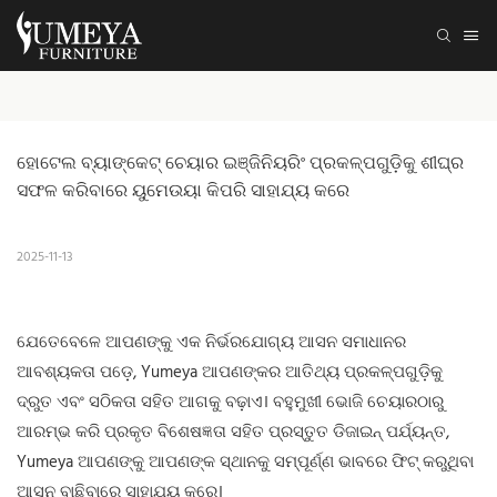
ହୋଟେଲ ବ୍ୟାଙ୍କେଟ୍ ଚେୟାର ଇଞ୍ଜିନିୟରିଂ ପ୍ରକଳ୍ପଗୁଡ଼ିକୁ ଶୀଘ୍ର 
ସଫଳ କରିବାରେ ୟୁମେଉୟା କିପରି ସାହାଯ୍ୟ କରେ
2025-11-13
ଯେତେବେଳେ ଆପଣଙ୍କୁ ଏକ ନିର୍ଭରଯୋଗ୍ୟ ଆସନ ସମାଧାନର
ଆବଶ୍ୟକତା ପଡ଼େ, Yumeya ଆପଣଙ୍କର
ଆତିଥ୍ୟ ପ୍ରକଳ୍ପଗୁଡ଼ିକୁ
ଦ୍ରୁତ ଏବଂ ସଠିକତା ସହିତ ଆଗକୁ ବଢ଼ାଏ। ବହୁମୁଖୀ ଭୋଜି ଚେୟାରଠାରୁ
ଆରମ୍ଭ କରି ପ୍ରକୃତ ବିଶେଷଜ୍ଞତା ସହିତ ପ୍ରସ୍ତୁତ ଡିଜାଇନ୍ ପର୍ଯ୍ୟନ୍ତ,
Yumeya ଆପଣଙ୍କୁ ଆପଣଙ୍କ ସ୍ଥାନକୁ ସମ୍ପୂର୍ଣ୍ଣ ଭାବରେ ଫିଟ୍ କରୁଥିବା
ଆସନ ବାଛିବାରେ ସାହାଯ୍ୟ କରେ।