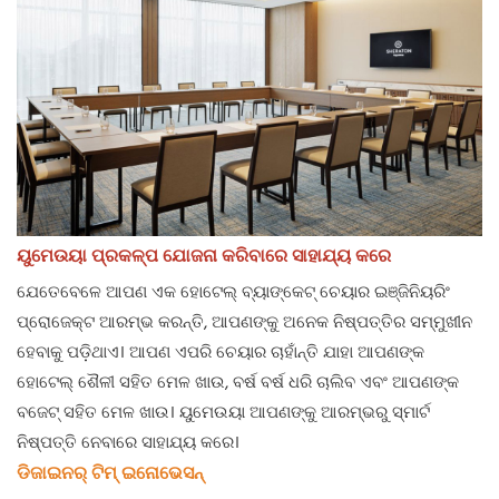
ୟୁମେଉୟା ପ୍ରକଳ୍ପ ଯୋଜନା କରିବାରେ ସାହାଯ୍ୟ କରେ
ଯେତେବେଳେ ଆପଣ ଏକ ହୋଟେଲ୍ ବ୍ୟାଙ୍କେଟ୍ ଚେୟାର ଇଞ୍ଜିନିୟରିଂ
ପ୍ରୋଜେକ୍ଟ ଆରମ୍ଭ କରନ୍ତି, ଆପଣଙ୍କୁ ଅନେକ ନିଷ୍ପତ୍ତିର ସମ୍ମୁଖୀନ
ହେବାକୁ ପଡ଼ିଥାଏ। ଆପଣ ଏପରି ଚେୟାର ଚାହାଁନ୍ତି ଯାହା ଆପଣଙ୍କ
ହୋଟେଲ୍ ଶୈଳୀ ସହିତ ମେଳ ଖାଉ, ବର୍ଷ ବର୍ଷ ଧରି ଚାଲିବ ଏବଂ ଆପଣଙ୍କ
ବଜେଟ୍ ସହିତ ମେଳ ଖାଉ। ୟୁମେଉୟା ଆପଣଙ୍କୁ ଆରମ୍ଭରୁ ସ୍ମାର୍ଟ
ନିଷ୍ପତ୍ତି ନେବାରେ ସାହାଯ୍ୟ କରେ।
ଡିଜାଇନର୍ ଟିମ୍ ଇନୋଭେସନ୍