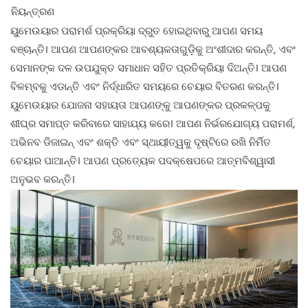
ନିୟନ୍ତ୍ରଣ
ୟୁମେଉୟାର ପରାମର୍ଶ ପ୍ରକ୍ରିୟା ଦ୍ରୁତ ହୋଇଥିବାରୁ ଆପଣ ସମୟ
ବଞ୍ଚାନ୍ତି। ଆପଣ ଆପଣଙ୍କର ଆବଶ୍ୟକତାଗୁଡ଼ିକୁ ଅଂଶୀଦାର କରନ୍ତି, ଏବଂ
ସେମାନଙ୍କ ଦଳ ଉପଯୁକ୍ତ ସମାଧାନ ସହିତ ପ୍ରତିକ୍ରିୟା ଦିଅନ୍ତି। ଆପଣ
ବିଳମ୍ବକୁ ଏଡାନ୍ତି ଏବଂ ନିର୍ଦ୍ଧାରିତ ସମୟରେ ଚେୟାର ବିତରଣ କରନ୍ତି।
ୟୁମେଉୟାର ଯୋଜନା ସହାୟତା ଆପଣଙ୍କୁ ଆପଣଙ୍କର ପ୍ରକଳ୍ପକୁ
ଶୀଘ୍ର ସମାପ୍ତ କରିବାରେ ସାହାଯ୍ୟ କରେ। ଆପଣ ନିର୍ଭରଯୋଗ୍ୟ ପରାମର୍ଶ,
ଅଭିନବ ଡିଜାଇନ୍ ଏବଂ ଶକ୍ତି ଏବଂ ସ୍ଥାୟୀତ୍ୱକୁ ଦୃଷ୍ଟିରେ ରଖି ନିର୍ମିତ
ଚେୟାର ପାଆନ୍ତି। ଆପଣ ପ୍ରତ୍ୟେକ ପଦକ୍ଷେପରେ ଆତ୍ମବିଶ୍ୱାସୀ
ଅନୁଭବ କରନ୍ତି।