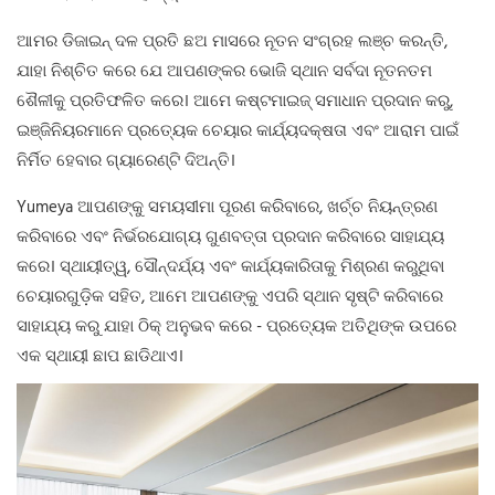
ଆମର ଡିଜାଇନ୍ ଦଳ ପ୍ରତି ଛଅ ମାସରେ ନୂତନ ସଂଗ୍ରହ ଲଞ୍ଚ କରନ୍ତି,
ଯାହା ନିଶ୍ଚିତ କରେ ଯେ ଆପଣଙ୍କର ଭୋଜି ସ୍ଥାନ ସର୍ବଦା ନୂତନତମ
ଶୈଳୀକୁ ପ୍ରତିଫଳିତ କରେ। ଆମେ କଷ୍ଟମାଇଜ୍ ସମାଧାନ ପ୍ରଦାନ କରୁ,
ଇଞ୍ଜିନିୟରମାନେ ପ୍ରତ୍ୟେକ ଚେୟାର କାର୍ଯ୍ୟଦକ୍ଷତା ଏବଂ ଆରାମ ପାଇଁ
ନିର୍ମିତ ହେବାର ଗ୍ୟାରେଣ୍ଟି ଦିଅନ୍ତି।
Yumeya ଆପଣଙ୍କୁ ସମୟସୀମା ପୂରଣ କରିବାରେ, ଖର୍ଚ୍ଚ ନିୟନ୍ତ୍ରଣ
କରିବାରେ ଏବଂ ନିର୍ଭରଯୋଗ୍ୟ ଗୁଣବତ୍ତା ପ୍ରଦାନ କରିବାରେ ସାହାଯ୍ୟ
କରେ। ସ୍ଥାୟୀତ୍ୱ, ସୌନ୍ଦର୍ଯ୍ୟ ଏବଂ କାର୍ଯ୍ୟକାରିତାକୁ ମିଶ୍ରଣ କରୁଥିବା
ଚେୟାରଗୁଡ଼ିକ ସହିତ, ଆମେ ଆପଣଙ୍କୁ ଏପରି ସ୍ଥାନ ସୃଷ୍ଟି କରିବାରେ
ସାହାଯ୍ୟ କରୁ ଯାହା ଠିକ୍ ଅନୁଭବ କରେ - ପ୍ରତ୍ୟେକ ଅତିଥିଙ୍କ ଉପରେ
ଏକ ସ୍ଥାୟୀ ଛାପ ଛାଡିଥାଏ।