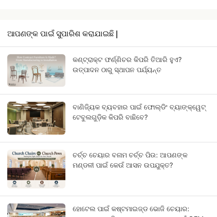
ଆପଣଙ୍କ ପାଇଁ ସୁପାରିଶ କରାଯାଇଛି |
କଣ୍ଟ୍ରାକ୍ଟ ଫର୍ଣ୍ଣିଚର କିପରି ତିଆରି ହୁଏ?
ଉତ୍ପାଦନ ଠାରୁ ସ୍ଥାପନ ପର୍ଯ୍ୟନ୍ତ
ବାଣିଜ୍ୟିକ ବ୍ୟବହାର ପାଇଁ ଫୋଲ୍ଡିଂ ବ୍ୟାଙ୍କ୍ୱେଟ୍
ଟେବୁଲଗୁଡ଼ିକ କିପରି ବାଛିବେ?
ଚର୍ଚ୍ଚ ଚେୟାର ବନାମ ଚର୍ଚ୍ଚ ପିଉ: ଆପଣଙ୍କ
ମଣ୍ଡଳୀ ପାଇଁ କେଉଁ ଆସନ ଉପଯୁକ୍ତ?
ହୋଟେଲ ପାଇଁ କଷ୍ଟମାଇଜ୍ଡ ଭୋଜି ଚେୟାର: