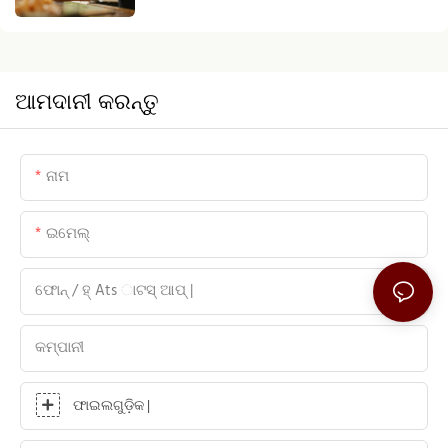
ଆମଦାନୀ କରନ୍ତୁ
ନାମ
ଇମେଲ୍
ଫୋନ୍ / ହ୍ Ats ାଟସ୍ ଆପ୍ |
କମ୍ପାନୀ
ଫାଇଲଗୁଡ଼ିକ |