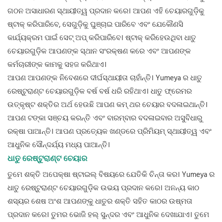
ଗଠନ ଅସାଧାରଣ ସ୍ଥାୟୀତ୍ୱ ପ୍ରଦାନ କରେ। ଆପଣ ଏହି ଚେୟାରଗୁଡ଼ିକୁ
ଷ୍ଟାକ୍ କରିପାରିବେ, ସେଗୁଡ଼ିକୁ ଘୁଞ୍ଚାଇ ପାରିବେ ଏବଂ ଯେକୌଣସି
କାର୍ଯ୍ୟକ୍ରମ ପାଇଁ ସେଟ୍ ଅପ୍ କରିପାରିବେ।
ଷ୍ଟାକ୍ କରିହେଉଥିବା ଧାତୁ
ଚେୟାରଗୁଡ଼ିକ
ଆପଣଙ୍କ ସ୍ଥାନ ସଂରକ୍ଷଣ କରେ ଏବଂ ଆପଣଙ୍କ
କର୍ମଚାରୀଙ୍କ କାମକୁ ସହଜ କରିଥାଏ।
ଆପଣ ଆପଣଙ୍କ ନିବେଶରେ ଦୀର୍ଘସ୍ଥାୟୀତା ଚାହାଁନ୍ତି। Yumeya ର ଧାତୁ
ରେଷ୍ଟୁରାଣ୍ଟ ଚେୟାରଗୁଡ଼ିକ ବର୍ଷ ବର୍ଷ ଧରି ରହିଥାଏ। ଧାତୁ ଫ୍ରେମର
ଉତ୍କୃଷ୍ଟ ଶକ୍ତିର ଅର୍ଥ ହେଉଛି ଆପଣ କମ୍ ଥର ଚେୟାର ବଦଳାଇଥାନ୍ତି।
ଆପଣ ଟଙ୍କା ସଞ୍ଚୟ କରନ୍ତି ଏବଂ ବାରମ୍ବାର ବଦଳାଇବାର ଅସୁବିଧାରୁ
ରକ୍ଷା ପାଆନ୍ତି। ଆପଣ ପ୍ରତ୍ୟେକ ଖଣ୍ଡରେ ପ୍ରିମିୟମ୍ ସ୍ଥାୟୀତ୍ୱ ଏବଂ
ଆଧୁନିକ ସୌନ୍ଦର୍ଯ୍ୟ ମଧ୍ୟ ପାଆନ୍ତି।
ଧାତୁ ରେଷ୍ଟୁରାଣ୍ଟ ଚେୟାର
ତୁମେ ଶକ୍ତି ଅପେକ୍ଷା ଷ୍ଟାଇଲ୍ ବିଷୟରେ ଯେତିକି ଚିନ୍ତା କର। Yumeya ର
ଧାତୁ ରେଷ୍ଟୁରାଣ୍ଟ ଚେୟାରଗୁଡ଼ିକ ଉଭୟ ପ୍ରଦାନ କରେ। ଅନନ୍ୟ କାଠ
ଶସ୍ୟର ଶେଷ ଅଂଶ ଆପଣଙ୍କୁ ଧାତୁର ଶକ୍ତି ସହିତ କାଠର ଉଷ୍ମତା
ପ୍ରଦାନ କରେ। ତୁମର ଭୋଜି ହଲ୍ ସୁନ୍ଦର ଏବଂ ଆଧୁନିକ ଦେଖାଯାଏ। ତୁମେ