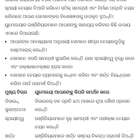
ପାଖରେ ହାରାହାରି 20 ବର୍ଷର ଅଭିଜ୍ଞତା ଅଛି। ସେମାନେ ଜାଣନ୍ତି ଯେ କିପରି
ସ୍ଥାୟୀ ଚେୟାର ତିଆରି କରିବେ। ସଠିକ୍ ସାମଗ୍ରୀ ଏବଂ ନିର୍ମାଣ ପଦ୍ଧତି ଚୟନ
କରିବାରେ ଆପଣ ସେମାନଙ୍କର ବିଶେଷଜ୍ଞତାରୁ ଉପକୃତ ହୁଅନ୍ତି।
ୟୁମେଉୟାର ଇଞ୍ଜିନିୟରମାନେ ଆପଣଙ୍କୁ ସାହାଯ୍ୟ କରିବାର କିଛି ଉପାୟ
ଏଠାରେ ଦିଆଯାଇଛି:
ଆପଣଙ୍କ ଆବଶ୍ୟକତା ଅନୁଯାୟୀ ସେମାନେ ଶୀଘ୍ର ଚେୟାରଗୁଡ଼ିକୁ
କଷ୍ଟମାଇଜ୍ କରନ୍ତି।
ସେମାନେ ଏପରି ସାମଗ୍ରୀ ସୁପାରିଶ କରନ୍ତି ଯାହା ସ୍ଥାୟୀତ୍ୱ ବୃଦ୍ଧି କରେ
ଏବଂ ରକ୍ଷଣାବେକ୍ଷଣ ହ୍ରାସ କରେ।
ସେମାନେ ଚେୟାର ବ୍ୟବହାରକୁ ଉନ୍ନତ କରିବା ଏବଂ ଖର୍ଚ୍ଚ ନିୟନ୍ତ୍ରଣ
କରିବା ପାଇଁ ପରାମର୍ଶ ଦିଅନ୍ତି।
ମୁଖ୍ୟ ବିଚାର
ୟୁମେଉୟା ଆପଣଙ୍କୁ କିପରି ସମର୍ଥନ କରେ
ଡିଜାଇନ୍
ଡିଜାଇନର୍ ଦଳ ପ୍ରତି ଛଅ ମାସରେ ନୂଆ ଶୈଳୀ ପ୍ରଦାନ
ସୁସଙ୍ଗତତା
କରନ୍ତି
ସ୍ଥାୟୀତ୍ୱ
ଇଞ୍ଜିନିୟରମାନେ ଦୃଢ଼ ସାମଗ୍ରୀ ଏବଂ ପରୀକ୍ଷା ଚେୟାର
ଚୟନ କରନ୍ତି
ଖର୍ଚ୍ଚ
ଇଞ୍ଜିନିୟରମାନେ ଖର୍ଚ୍ଚ ସଞ୍ଚୟ ବିକଳ୍ପ ପରାମର୍ଶ ଦିଅନ୍ତି