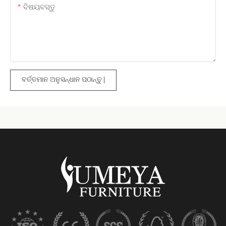
ବିଷୟବସ୍ତୁ
ବର୍ତ୍ତମାନ ଅନୁସନ୍ଧାନ ପଠାନ୍ତୁ |