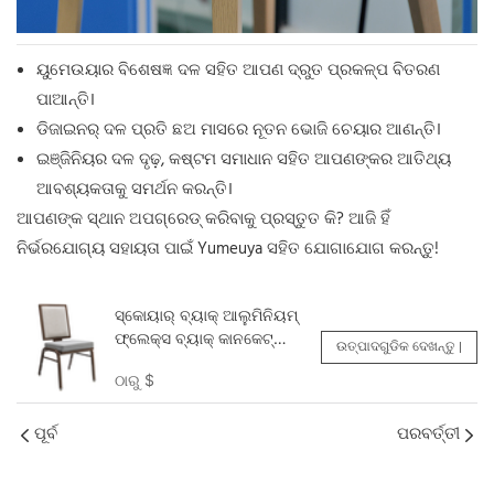
ୟୁମେଉୟାର ବିଶେଷଜ୍ଞ ଦଳ ସହିତ ଆପଣ ଦ୍ରୁତ ପ୍ରକଳ୍ପ ବିତରଣ
ପାଆନ୍ତି।
ଡିଜାଇନର୍ ଦଳ ପ୍ରତି ଛଅ ମାସରେ ନୂତନ ଭୋଜି ଚେୟାର ଆଣନ୍ତି।
ଇଞ୍ଜିନିୟର ଦଳ ଦୃଢ଼, କଷ୍ଟମ ସମାଧାନ ସହିତ ଆପଣଙ୍କର ଆତିଥ୍ୟ
ଆବଶ୍ୟକତାକୁ ସମର୍ଥନ କରନ୍ତି।
ଆପଣଙ୍କ ସ୍ଥାନ ଅପଗ୍ରେଡ୍ କରିବାକୁ ପ୍ରସ୍ତୁତ କି? ଆଜି ହିଁ
ନିର୍ଭରଯୋଗ୍ୟ ସହାୟତା ପାଇଁ Yumeuya ସହିତ ଯୋଗାଯୋଗ କରନ୍ତୁ!
ସ୍କୋୟାର୍ ବ୍ୟାକ୍ ଆଲୁମିନିୟମ୍
ଫ୍ଲେକ୍ସ ବ୍ୟାକ୍ କାନକେଟ୍
ଉତ୍ପାଦଗୁଡିକ ଦେଖନ୍ତୁ |
ଚେୟାର କଷ୍ଟୋମାଇଜ୍ YY
ଠାରୁ
$
|6138 Yumeya
ପୂର୍ବ
ପରବର୍ତ୍ତୀ