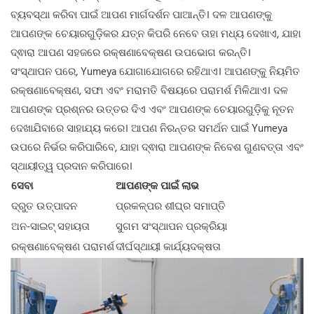
ବ୍ୟବସ୍ଥା କରିବା ପାଇଁ ଆପଣ ମାର୍ଗଦର୍ଶନ ପାଆନ୍ତି। ଦଳ ଆପଣଙ୍କୁ
ଆପଣଙ୍କ ଚେୟାରଗୁଡ଼ିକର ଯତ୍ନ କିପରି ନେବେ ତାହା ମଧ୍ୟ ଦେଖାଏ, ଯାହା
ଦ୍ଵାରା ଆପଣ ସହଜରେ ରକ୍ଷଣାବେକ୍ଷଣ ଉପଭୋଗ କରନ୍ତି।
ସଂସ୍ଥାପନ ପରେ, Yumeya ଯୋଗାଯୋଗରେ ରହିଥାଏ। ଆପଣଙ୍କୁ ନିୟମିତ
ରକ୍ଷଣାବେକ୍ଷଣ, ସଫା ଏବଂ ମରାମତି ବିଷୟରେ ପରାମର୍ଶ ମିଳିଥାଏ। ଦଳ
ଆପଣଙ୍କ ପ୍ରଶ୍ନର ଉତ୍ତର ଦିଏ ଏବଂ ଆପଣଙ୍କ ଚେୟାରଗୁଡ଼ିକୁ ନୂତନ
ଦେଖାଯିବାରେ ସାହାଯ୍ୟ କରେ। ଆପଣ ନିରନ୍ତର ସମର୍ଥନ ପାଇଁ Yumeya
ଉପରେ ନିର୍ଭର କରିପାରିବେ, ଯାହା ଦ୍ଵାରା ଆପଣଙ୍କ ନିବେଶ ଗୁଣବତ୍ତା ଏବଂ
ସ୍ଥାୟୀତ୍ୱ ପ୍ରଦାନ କରିପାରେ।
ସେବା
ଆପଣଙ୍କ ପାଇଁ ଲାଭ
ଦ୍ରୁତ ଉତ୍ପାଦନ
ପ୍ରକଳ୍ପର ଶୀଘ୍ର ସମାପ୍ତି
ଅନ-ସାଇଟ୍ ସହାୟତା
ସୁଗମ ସଂସ୍ଥାପନ ପ୍ରକ୍ରିୟା
ରକ୍ଷଣାବେକ୍ଷଣ ପରାମର୍ଶ
ଦୀର୍ଘସ୍ଥାୟୀ କାର୍ଯ୍ୟଦକ୍ଷତା