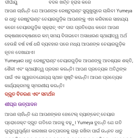
ଦୀର୍ଘାୟୁ
ବଦଳ ଖର୍ଚ୍ଚ ହ୍ରାସ କରେ
ଆପଣ ଚାହାଁନ୍ତି ଯେ ଆପଣଙ୍କ ରେଷ୍ଟୁରାଣ୍ଟ ସୁରୁଖୁରୁରେ ଚାଲିବ। Yumeya
ର ଧାତୁ ରେଷ୍ଟୁରାଣ୍ଟ ଚେୟାରଗୁଡ଼ିକ ଆପଣଙ୍କୁ ଏହା କରିବାରେ ସାହାଯ୍ୟ
କରେ। ଚେୟାରଗୁଡ଼ିକ ସ୍କ୍ରାଚ୍ ଏବଂ ଦାଗ ପ୍ରତିରୋଧ କରେ। ଆପଣ
ରକ୍ଷଣାବେକ୍ଷଣରେ କମ୍ ସମୟ ବିତାଇବେ। ଅସାଧାରଣ ସ୍ଥାୟୀତ୍ୱ ଅର୍ଥ
ହେଉଛି ବର୍ଷ ବର୍ଷ ଧରି ବ୍ୟବହାର ପରେ ମଧ୍ୟ ଆପଣଙ୍କ ଚେୟାରଗୁଡ଼ିକ
ନୂତନ ଦେଖାଯାଏ।
Yumeyaର ଧାତୁ ରେଷ୍ଟୁରାଣ୍ଟ ଚେୟାରଗୁଡ଼ିକ ଆପଣଙ୍କୁ ଆବଶ୍ୟକ ଶକ୍ତି,
ଶୈଳୀ ଏବଂ ସ୍ଥାୟୀତ୍ୱ ପ୍ରଦାନ କରନ୍ତି। ଆପଣ ପ୍ରତ୍ୟେକ ଅତିଥିଙ୍କ
ପାଇଁ ଏକ ସ୍ୱାଗତଯୋଗ୍ୟ ସ୍ଥାନ ସୃଷ୍ଟି କରନ୍ତି। ଆପଣ ପ୍ରତ୍ୟେକ
କାର୍ଯ୍ୟକ୍ରମକୁ ସ୍ମରଣୀୟ କରନ୍ତି।
ଦ୍ରୁତ ବିତରଣ ଏବଂ ସମର୍ଥନ
ଶୀଘ୍ର ଉତ୍ପାଦନ
ଆପଣ ଚାହାଁନ୍ତି ଯେ ଆପଣଙ୍କର ହୋଟେଲ୍ ବ୍ୟାଙ୍କେଟ୍ ଚେୟାର
ପ୍ରୋଜେକ୍ଟ ଦ୍ରୁତ ଗତିରେ ଆଗକୁ ବଢ଼ୁ। Yumeya ବୁଝନ୍ତି ଯେ ଗତି
ଗୁରୁତ୍ୱପୂର୍ଣ୍ଣ। କାରଖାନା ଉତ୍ପାଦନକୁ ଚାଲୁ ରଖିବା ପାଇଁ ଉନ୍ନତ ଧାତୁ