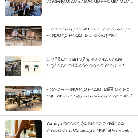
ତାରକା-ମୂଲ୍ୟାୟିତ ହୋଟେଲ ପ୍ରକଳ୍ପ ପାଇଁ OEM
ଗାଇଡ୍
ଆସବାବପତ୍ର ଥିବା ବନାମ ନନ-ଆସବାବପତ୍ର ଥିବା
ରେଷ୍ଟୁରାଣ୍ଟ ଚେୟାର, କ’ଣ ପାର୍ଥକ୍ୟ ଅଛି?
ଆଲୁମିନିୟମ ବନାମ ଷ୍ଟିଲ୍ କାଠ ଶସ୍ୟ ଚେୟାର:
ଆଲୁମିନିୟମ କାହିଁକି କଠିନ କାଠ ପରି ଦେଖାଯାଏ?
ହୋଲସେଲ ରେଷ୍ଟୁରାଣ୍ଟ ଚେୟାର, କାହିଁକି ଧାତୁ କାଠ
ଶସ୍ୟ ଆପଣଙ୍କ ବ୍ୟବସାୟ ଭବିଷ୍ୟତ ହୋଇପାରେ?
Yumeya ଉତ୍ପାଦଗୁଡ଼ିକ ଆପଣଙ୍କୁ ଫର୍ଣ୍ଣିଚର
ଶିଳ୍ପରେ ଶ୍ରମ ଚ୍ୟାଲେଞ୍ଜର ମୁକାବିଲା କରିବାରେ
ସାହାଯ୍ୟ କରେ।