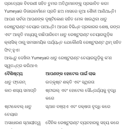
ପ୍ରତ୍ୟେକ ବିବରଣୀ ସହିତ ତୁମର ଅତିଥିମାନଙ୍କୁ ପ୍ରଭାବିତ କର।
Yumeyaର ଡିଜାଇନର୍ମାନେ ପ୍ରତି ଛଅ ମାସରେ ନୂଆ ଶୈଳୀ ଆଣିଥାନ୍ତି।
ଆପଣ ସର୍ବଦା ଆପଣଙ୍କ ଦୃଷ୍ଟିକୋଣ ସହିତ ମେଳ ଖାଉଥିବା ଧାତୁ
ରେଷ୍ଟୁରାଣ୍ଟ ଚେୟାର ପାଆନ୍ତି। ଆପଣ ବିଭିନ୍ନ ପ୍ରକାରର ଶେଷ, ରଙ୍ଗ
ଏବଂ ଆକୃତି ମଧ୍ୟରୁ ବାଛିପାରିବେ। ଧାତୁ ରେଷ୍ଟୁରାଣ୍ଟ ଚେୟାରଗୁଡ଼ିକ
କ୍ଲାସିକ୍ ଠାରୁ ସମସାମୟିକ ପର୍ଯ୍ୟନ୍ତ ଯେକୌଣସି ରେଷ୍ଟୁରାଣ୍ଟ ଥିମ୍ ସହିତ
ଫିଟ୍ ହୁଏ।
ଆସନ୍ତୁ ଦେଖିବା Yumeyaର ଧାତୁ ରେଷ୍ଟୁରାଣ୍ଟ ଚେୟାରଗୁଡ଼ିକୁ କ’ଣ
ସ୍ୱତନ୍ତ୍ର କରିଥାଏ:
ବୈଶିଷ୍ଟ୍ୟ
ଆପଣଙ୍କ ହୋଟେଲ ପାଇଁ ଲାଭ
ଧାତୁ ଫ୍ରେମ୍
ଉତ୍କୃଷ୍ଟ ଶକ୍ତି ଏବଂ ସ୍ଥିରତା
କାଠ ଶସ୍ୟ ସମାପ୍ତି
ଷ୍ଟାଇଲ୍ ଏବଂ ହୋଟେଲ ସୌନ୍ଦର୍ଯ୍ୟକୁ ବୃଦ୍ଧି
କରେ
ଷ୍ଟାକେବଲ୍ ଧାତୁ
ସ୍ଥାନ ବଞ୍ଚାଏ ଏବଂ ଦକ୍ଷତା ବୃଦ୍ଧି କରେ
ଚେୟାର
ଅସାଧାରଣ ସ୍ଥାୟୀତ୍ୱ
ଦୈନିକ ରେଷ୍ଟୁରାଣ୍ଟ ବ୍ୟବହାରକୁ ସହ୍ୟ କରେ