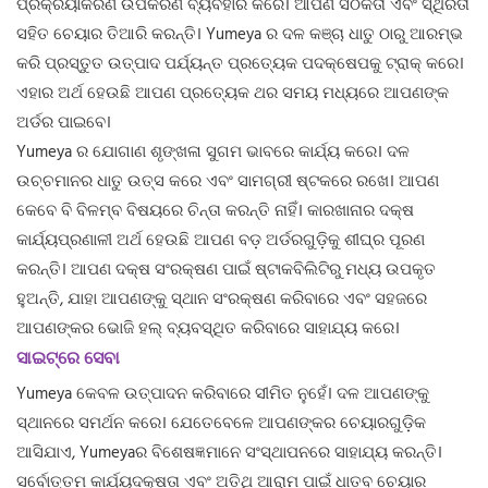
ପ୍ରକ୍ରିୟାକରଣ ଉପକରଣ ବ୍ୟବହାର କରେ। ଆପଣ ସଠିକତା ଏବଂ ସ୍ଥିରତା
ସହିତ ଚେୟାର ତିଆରି କରନ୍ତି। Yumeya ର ଦଳ କଞ୍ଚା ଧାତୁ ଠାରୁ ଆରମ୍ଭ
କରି ପ୍ରସ୍ତୁତ ଉତ୍ପାଦ ପର୍ଯ୍ୟନ୍ତ ପ୍ରତ୍ୟେକ ପଦକ୍ଷେପକୁ ଟ୍ରାକ୍ କରେ।
ଏହାର ଅର୍ଥ ହେଉଛି ଆପଣ ପ୍ରତ୍ୟେକ ଥର ସମୟ ମଧ୍ୟରେ ଆପଣଙ୍କ
ଅର୍ଡର ପାଇବେ।
Yumeya ର ଯୋଗାଣ ଶୃଙ୍ଖଳା ସୁଗମ ଭାବରେ କାର୍ଯ୍ୟ କରେ। ଦଳ
ଉଚ୍ଚମାନର ଧାତୁ ଉତ୍ସ କରେ ଏବଂ ସାମଗ୍ରୀ ଷ୍ଟକରେ ରଖେ। ଆପଣ
କେବେ ବି ବିଳମ୍ବ ବିଷୟରେ ଚିନ୍ତା କରନ୍ତି ନାହିଁ। କାରଖାନାର ଦକ୍ଷ
କାର୍ଯ୍ୟପ୍ରଣାଳୀ ଅର୍ଥ ହେଉଛି ଆପଣ ବଡ଼ ଅର୍ଡରଗୁଡ଼ିକୁ ଶୀଘ୍ର ପୂରଣ
କରନ୍ତି। ଆପଣ ଦକ୍ଷ ସଂରକ୍ଷଣ ପାଇଁ ଷ୍ଟାକବିଲିଟିରୁ ମଧ୍ୟ ଉପକୃତ
ହୁଅନ୍ତି, ଯାହା ଆପଣଙ୍କୁ ସ୍ଥାନ ସଂରକ୍ଷଣ କରିବାରେ ଏବଂ ସହଜରେ
ଆପଣଙ୍କର ଭୋଜି ହଲ୍ ବ୍ୟବସ୍ଥିତ କରିବାରେ ସାହାଯ୍ୟ କରେ।
ସାଇଟ୍‌ରେ ସେବା
Yumeya କେବଳ ଉତ୍ପାଦନ କରିବାରେ ସୀମିତ ନୁହେଁ। ଦଳ ଆପଣଙ୍କୁ
ସ୍ଥାନରେ ସମର୍ଥନ କରେ। ଯେତେବେଳେ ଆପଣଙ୍କର ଚେୟାରଗୁଡ଼ିକ
ଆସିଯାଏ, Yumeyaର ବିଶେଷଜ୍ଞମାନେ ସଂସ୍ଥାପନରେ ସାହାଯ୍ୟ କରନ୍ତି।
ସର୍ବୋତ୍ତମ କାର୍ଯ୍ୟଦକ୍ଷତା ଏବଂ ଅତିଥି ଆରାମ ପାଇଁ ଧାତବ ଚେୟାର