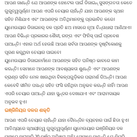
ଆପଣ ଜାଣନ୍ତି ଯେ ଆପଣଙ୍କ ହୋଟେଲ ପାଇଁ ଡିଜାଇନ୍ ସୁସଙ୍ଗତତା କେତେ
ଗୁରୁତ୍ୱପୂର୍ଣ୍ଣ। ଆପଣ ଏପରି ଚେୟାର ଚାହାଁନ୍ତି ଯାହା ଆପଣଙ୍କ ସ୍ଥାନ
ସହିତ ମିଶିଯାଏ ଏବଂ ଆପଣଙ୍କ ଅତିଥିମାନଙ୍କୁ ପ୍ରଭାବିତ କରେ।
ୟୁମେଉୟାର ଡିଜାଇନର୍ ଦଳ ପ୍ରତି ଛଅ ମାସରେ ନୂଆ ଚିନ୍ତାଧାରା ଆଣିଥାଏ।
ଆପଣ ବିଭିନ୍ନ ପ୍ରକାରର ଶୈଳୀ, ରଙ୍ଗ ଏବଂ ଫିନିସ୍ ପାଇଁ ପ୍ରବେଶ
ପାଆନ୍ତି। ଏହାର ଅର୍ଥ ହେଉଛି ଆପଣ ସର୍ବଦା ଆପଣଙ୍କ ଦୃଷ୍ଟିକୋଣକୁ
ପୂରଣ କରୁଥିବା ଚେୟାର ପାଇବେ।
ୟୁମେଉୟାର ଡିଜାଇନର୍ମାନେ ଆପଣଙ୍କ ସହିତ ଘନିଷ୍ଠ ଭାବରେ କାମ
କରନ୍ତି। ସେମାନେ ଆପଣଙ୍କ ଆବଶ୍ୟକତା ଶୁଣନ୍ତି ଏବଂ ଆପଣଙ୍କ
ବ୍ରାଣ୍ଡ ସହିତ ମେଳ ଖାଉଥିବା ବିକଳ୍ପଗୁଡ଼ିକର ପରାମର୍ଶ ଦିଅନ୍ତି। ଆପଣ
କେବେବି ସୀମିତ ପସନ୍ଦ ସହିତ ଫସି ରହିଥିବା ଅନୁଭବ କରନ୍ତି ନାହିଁ। ଆପଣ
ଏପରି ଚେୟାର ପାଆନ୍ତି ଯାହା ସୁନ୍ଦର ଦେଖାଯାଏ ଏବଂ ଆରାମଦାୟକ
ଅନୁଭବ ହୁଏ।
ଇଞ୍ଜିନିୟର ଦଳର ଶକ୍ତି
ଆପଣ ଏପରି ଚେୟାର ଚାହାଁନ୍ତି ଯାହା ଦୈନନ୍ଦିନ ବ୍ୟବହାର ପାଇଁ ଛିଡା ହୁଏ।
ଆତିଥ୍ୟରେ ସ୍ଥାୟୀତ୍ୱ ଗୁରୁତ୍ୱପୂର୍ଣ୍ଣ। ୟୁମେଉୟାର ଇଞ୍ଜିନିୟର ଦଳ