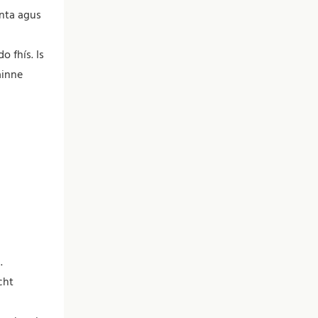
ánta agus
 fhís. Is
ainne
.
cht