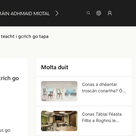
RÁIN ADHMAID MIOTAL
MAIDIR LE YUMEYA
FIOS
teacht i gcrích go tapa
Molta duit
rích go 
Conas a dhéantar
troscán conartha? Ó
mhonarú go suiteáil
Conas Táblaí Féasta
Fillte a Roghnú le
haghaidh Úsáide
us go
Tráchtála?