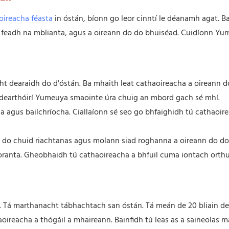
oireacha féasta
in óstán, bíonn go leor cinntí le déanamh agat. B
 ar feadh na mblianta, agus a oireann do do bhuiséad. Cuidíonn Y
t dearaidh do d'óstán. Ba mhaith leat cathaoireacha a oireann d
n dearthóirí Yumeuya smaointe úra chuig an mbord gach sé mhí.
 agus bailchríocha. Ciallaíonn sé seo go bhfaighidh tú cathaoire
le do chuid riachtanas agus molann siad roghanna a oireann do do
eoranta. Gheobhaidh tú cathaoireacha a bhfuil cuma iontach orth
l. Tá marthanacht tábhachtach san óstán. Tá meán de 20 bliain de
oireacha a thógáil a mhaireann. Bainfidh tú leas as a saineolas ma