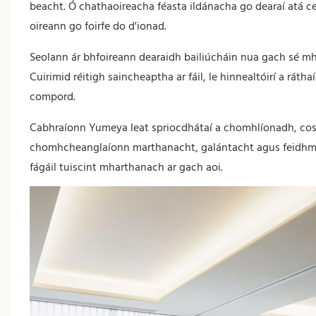
beacht. Ó chathaoireacha féasta ildánacha go dearaí atá ce
oireann go foirfe do d'ionad.
Seolann ár bhfoireann dearaidh bailiúcháin nua gach sé mhí,
Cuirimid réitigh saincheaptha ar fáil, le hinnealtóirí a rá
compord.
Cabhraíonn Yumeya leat spriocdhátaí a chomhlíonadh, costa
chomhcheanglaíonn marthanacht, galántacht agus feidhm, 
fágáil tuiscint mharthanach ar gach aoi.