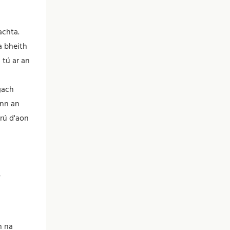
achta.
a bheith
 tú ar an
gach
onn an
crú d'aon
-
n na