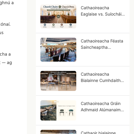
oghnú a
Cathaoireacha
Eaglaise vs. Suíocháin
Eaglaise: Cé na
cónaí.
Suíocháin atá Ceart
us
do do Phobal?
Cathaoireacha Féasta
Saincheaptha
acha a
d'Óstáin: Treoir OEM
do Thionscadail
t — ag
Óstáin Rátáilte Réalta
Cathaoireacha
Bialainne Cumhdaithe
vs Cathaoireacha
Neamhchumhdaithe,
Cad iad na Difríochtaí?
Cathaoireacha Gráin
Adhmaid Alúmanaim
vs Cruach: Cén Fáth
go bhfuil
Breathnóireacht níos
Cathaoir bialainne