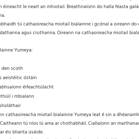
 éineacht le neart an mhiotail. Breathnaíonn do halla féasta gal
na.
aidh tú cathaoireacha miotail bialainne i gcónaí a oireann do do
, dathanna agus cruthanna. Oireann na cathaoireacha miotail bial
ialainne Yumeya:
 den scoth
 aeistéitic óstáin
abhsaíonn éifeachtúlacht
ethúil i mbialann
sholáthair
nn cathaoireacha miotail bialainne Yumeya leat é sin a dhéanamh
 Caitheann tú níos lú ama ar chothabháil. Ciallaíonn an marthana
r éis blianta úsáide.