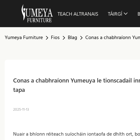
TEACH ALTRANAIS
TÁIRGÍ
Yumeya Furniture
Fios
Blag
Conas a chabhraíonn Yume
Conas a chabhraíonn Yumeuya le tionscadail inne
tapa
2025-11-13
Nuair a bhíonn réiteach suíocháin iontaofa de dhíth ort,