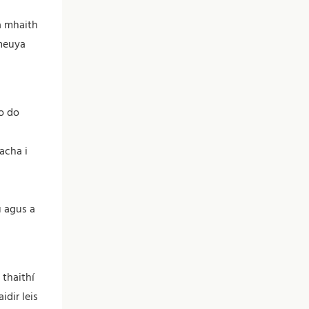
a mhaith
umeuya
o do
acha i
u agus a
 thaithí
idir leis