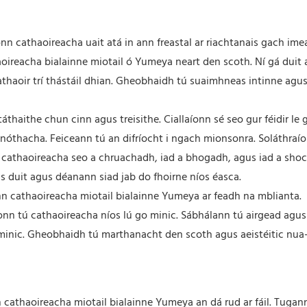
nn cathaoireacha uait atá in ann freastal ar riachtanais gach ime
ireacha bialainne miotail ó Yumeya neart den scoth. Ní gá duit 
thaoir trí thástáil dhian. Gheobhaidh tú suaimhneas intinne agus
haithe chun cinn agus treisithe. Ciallaíonn sé seo gur féidir le 
gnóthacha. Feiceann tú an difríocht i ngach mionsonra. Soláthraí
 na cathaoireacha seo a chruachadh, iad a bhogadh, agus iad a sho
s duit agus déanann siad jab do fhoirne níos éasca.
ann cathaoireacha miotail bialainne Yumeya ar feadh na mblianta.
onn tú cathaoireacha níos lú go minic. Sábhálann tú airgead agus
 minic. Gheobhaidh tú marthanacht den scoth agus aeistéitic nua
 cathaoireacha miotail bialainne Yumeya an dá rud ar fáil. Tugan