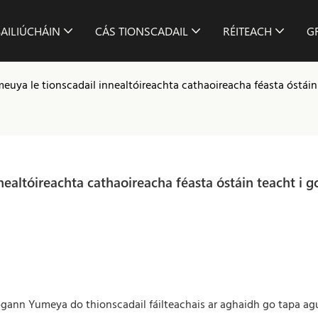
BAILIÚCHÁIN
CÁS TIONSCADAIL
RÉITEACH
G
uya le tionscadail innealtóireachta cathaoireacha féasta óstáin 
altóireachta cathaoireacha féasta óstáin teacht i gc
 bogann Yumeya do
thionscadail fáilteachais
ar aghaidh go tapa ag