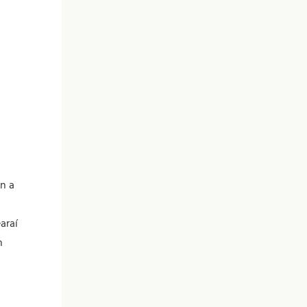
n a
araí
n