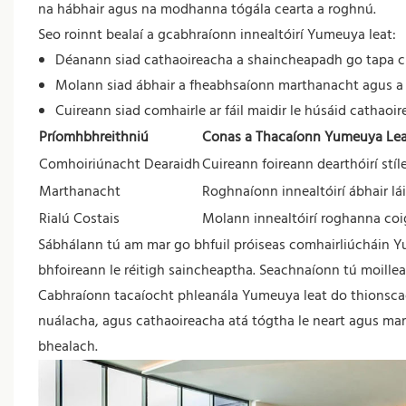
na hábhair agus na modhanna tógála cearta a roghnú.
Seo roinnt bealaí a gcabhraíonn innealtóirí Yumeuya leat:
Déanann siad cathaoireacha a shaincheapadh go tapa chu
Molann siad ábhair a fheabhsaíonn marthanacht agus a 
Cuireann siad comhairle ar fáil maidir le húsáid cathaoir
Príomhbhreithniú
Conas a Thacaíonn Yumeuya Le
Comhoiriúnacht Dearaidh
Cuireann foireann dearthóirí stíl
Marthanacht
Roghnaíonn innealtóirí ábhair lá
Rialú Costais
Molann innealtóirí roghanna coig
Sábhálann tú am mar go bhfuil próiseas comhairliúcháin Y
bhfoireann le réitigh saincheaptha. Seachnaíonn tú moille
Cabhraíonn tacaíocht phleanála Yumeuya leat do thionscada
nuálacha, agus cathaoireacha atá tógtha le neart agus ma
bhealach.