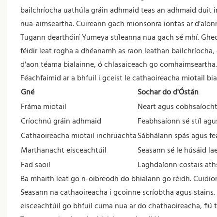
bailchríocha uathúla gráin adhmaid teas an adhmaid duit in
nua-aimseartha. Cuireann gach mionsonra iontas ar d’aíon
Tugann dearthóirí Yumeya stíleanna nua gach sé mhí. Gheobh
féidir leat rogha a dhéanamh as raon leathan bailchríocha
d'aon téama bialainne, ó chlasaiceach go comhaimseartha.
Féachfaimid ar a bhfuil i gceist le cathaoireacha miotail b
Gné
Sochar do d'Óstán
Fráma miotail
Neart agus cobhsaíocht
Críochnú gráin adhmaid
Feabhsaíonn sé stíl agus
Cathaoireacha miotail inchruachta
Sábhálann spás agus fe
Marthanacht eisceachtúil
Seasann sé le húsáid la
Fad saoil
Laghdaíonn costais ath
Ba mhaith leat go n-oibreodh do bhialann go réidh. Cuidío
Seasann na cathaoireacha i gcoinne scríobtha agus stains.
eisceachtúil go bhfuil cuma nua ar do chathaoireacha, fiú ta