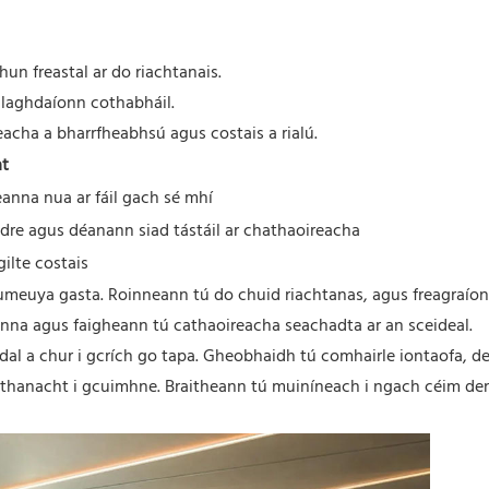
n freastal ar do riachtanais.
laghdaíonn cothabháil.
eacha a bharrfheabhsú agus costais a rialú.
at
eanna nua ar fáil gach sé mhí
idre agus déanann siad tástáil ar chathaoireacha
ilte costais
umeuya gasta. Roinneann tú do chuid riachtanas, agus freagraíon
anna agus faigheann tú cathaoireacha seachadta ar an sceideal.
l a chur i gcrích go tapa. Gheobhaidh tú comhairle iontaofa, de
rthanacht i gcuimhne. Braitheann tú muiníneach i ngach céim de