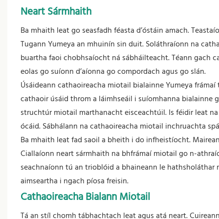
Neart Sármhaith
Ba mhaith leat go seasfadh féasta d’óstáin amach. Teastaío
Tugann Yumeya an mhuinín sin duit. Soláthraíonn na cathao
buartha faoi chobhsaíocht ná sábháilteacht. Téann gach ca
eolas go suíonn d’aíonna go compordach agus go slán.
Úsáideann cathaoireacha miotail bialainne Yumeya frámaí tát
cathaoir úsáid throm a láimhseáil i suíomhanna bialainne 
struchtúr miotail marthanacht eisceachtúil. Is féidir leat
ócáid. Sábhálann na
cathaoireacha miotail inchruachta
spá
Ba mhaith leat fad saoil a bheith i do infheistíocht. Maire
Ciallaíonn neart sármhaith na bhfrámaí miotail go n-athraí
seachnaíonn tú an trioblóid a bhaineann le hathsholáthar
aimseartha i ngach píosa freisin.
Cathaoireacha Bialann Miotail
Tá an stíl chomh tábhachtach leat agus atá neart. Cuireann