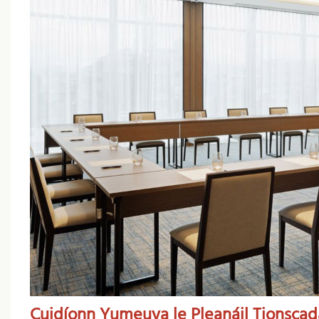
Cuidíonn Yumeuya le Pleanáil Tionscad