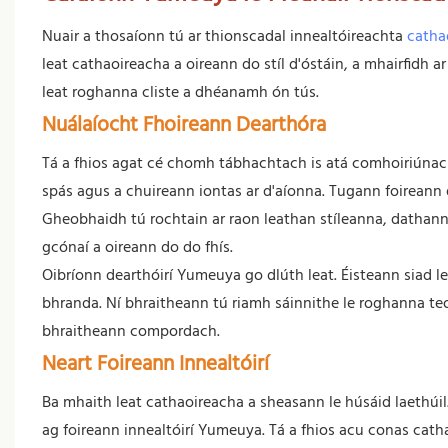
Nuair a thosaíonn tú ar thionscadal innealtóireachta
catha
leat cathaoireacha a oireann do stíl d'óstáin, a mhairfidh
leat roghanna cliste a dhéanamh ón tús.
Nuálaíocht Fhoireann Dearthóra
Tá a fhios agat cé chomh tábhachtach is atá comhoiriúnach
spás agus a chuireann iontas ar d'aíonna. Tugann foirean
Gheobhaidh tú rochtain ar raon leathan stíleanna, dathanna
gcónaí a oireann do do fhís.
Oibríonn dearthóirí Yumeuya go dlúth leat. Éisteann siad 
bhranda. Ní bhraitheann tú riamh sáinnithe le roghanna t
bhraitheann compordach.
Neart Foireann Innealtóirí
Ba mhaith leat cathaoireacha a sheasann le húsáid laethúi
ag foireann innealtóirí Yumeuya. Tá a fhios acu conas catha