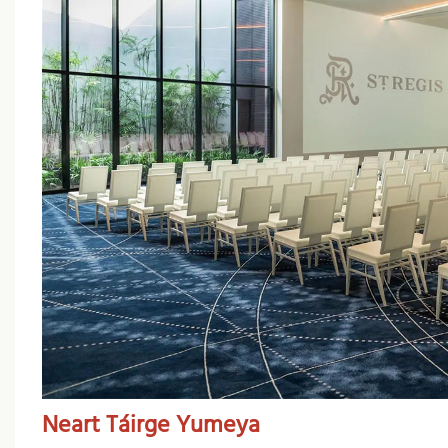
Neart Táirge Yumeya