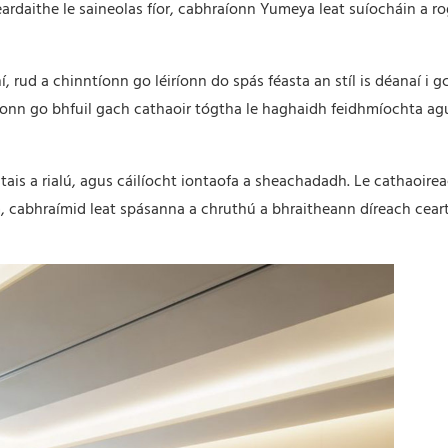
ardaithe le saineolas fíor, cabhraíonn Yumeya leat suíocháin a r
 rud a chinntíonn go léiríonn do spás féasta an stíl is déanaí i g
thaíonn go bhfuil gach cathaoir tógtha le haghaidh feidhmíochta ag
is a rialú, agus cáilíocht iontaofa a sheachadadh. Le cathaoire
cabhraímid leat spásanna a chruthú a bhraitheann díreach cear