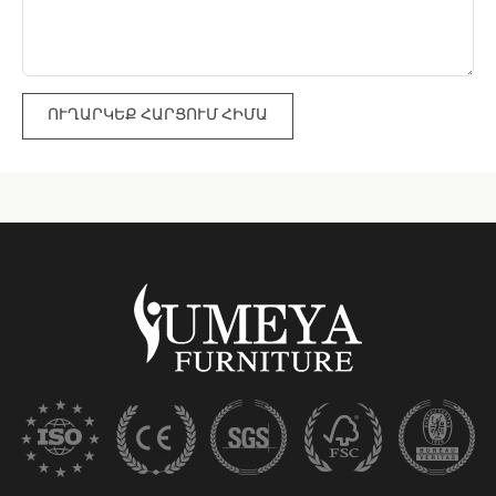
ՈՒՂԱՐԿԵՔ ՀԱՐՑՈՒՄ ՀԻՄԱ