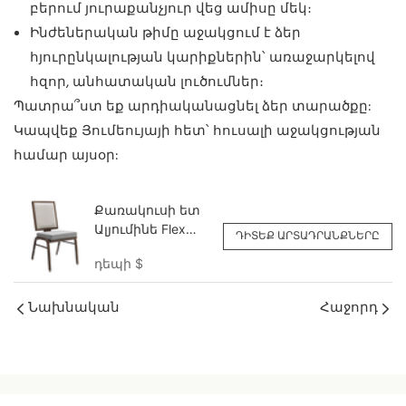
բերում յուրաքանչյուր վեց ամիսը մեկ։
Ինժեներական թիմը աջակցում է ձեր
հյուրընկալության կարիքներին՝ առաջարկելով
հզոր, անհատական ​​լուծումներ։
Պատրա՞ստ եք արդիականացնել ձեր տարածքը:
Կապվեք Յումեույայի հետ՝ հուսալի աջակցության
համար այսօր:
Քառակուսի ետ
Ալյումինե Flex
ԴԻՏԵՔ ԱՐՏԱԴՐԱՆՔՆԵՐԸ
Back Canquet
դեպի
$
աթոռ Պատվերով
YY6138 Yumeya
Նախնական
Հաջորդ