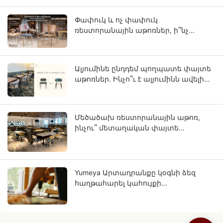
համար
Փափուկ և ոչ փափուկ
ռեստորանային աթոռներ, ի՞նչ
տարբերություն կա դրանց միջև։
Ալյումինե ընդդեմ պողպատե փայտե
աթոռներ. Ինչո՞ւ է ալյումինն ավելի
շատ նմանվում ամուր փայտի:
Մեծածախ ռեստորանային աթոռ,
ինչու՞ մետաղական փայտե
մանրաթելը կարող է լինել ձեր
բիզնեսի ապագան:
Yumeya Արտադրանքը կօգնի ձեզ
հաղթահարել կահույքի
արդյունաբերության
աշխատանքային
մարտահրավերները՝ «Աղբյուր»-ում