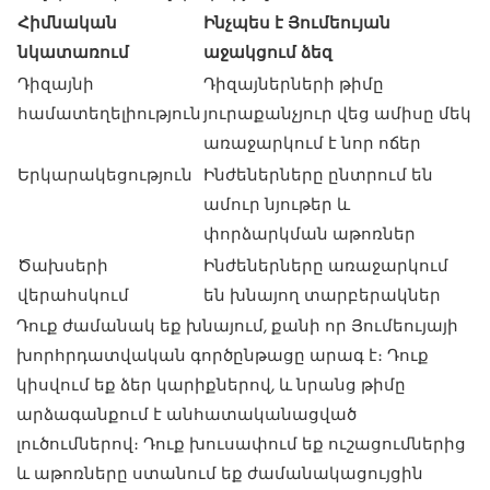
Հիմնական
Ինչպես է Յումեույան
նկատառում
աջակցում ձեզ
Դիզայնի
Դիզայներների թիմը
համատեղելիություն
յուրաքանչյուր վեց ամիսը մեկ
առաջարկում է նոր ոճեր
Երկարակեցություն
Ինժեներները ընտրում են
ամուր նյութեր և
փորձարկման աթոռներ
Ծախսերի
Ինժեներները առաջարկում
վերահսկում
են խնայող տարբերակներ
Դուք ժամանակ եք խնայում, քանի որ Յումեույայի
խորհրդատվական գործընթացը արագ է։ Դուք
կիսվում եք ձեր կարիքներով, և նրանց թիմը
արձագանքում է անհատականացված
լուծումներով։ Դուք խուսափում եք ուշացումներից
և աթոռները ստանում եք ժամանակացույցին