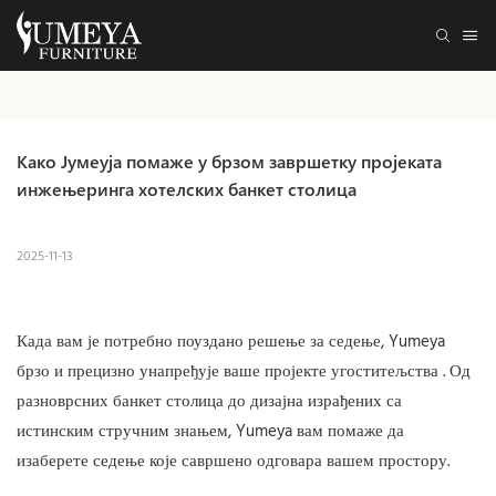
Како Јумеуја помаже у брзом завршетку пројеката 
инжењеринга хотелских банкет столица
2025-11-13
Када вам је потребно поуздано решење за седење, Yumeya
брзо и прецизно унапређује ваше
пројекте угоститељства
. Од
разноврсних банкет столица до дизајна израђених са
истинским стручним знањем, Yumeya вам помаже да
изаберете седење које савршено одговара вашем простору.