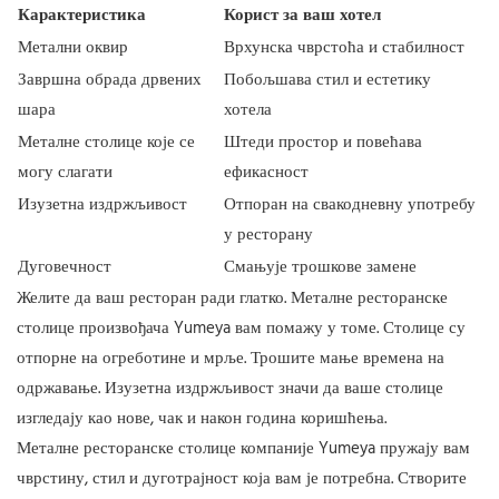
Карактеристика
Корист за ваш хотел
Метални оквир
Врхунска чврстоћа и стабилност
Завршна обрада дрвених
Побољшава стил и естетику
шара
хотела
Металне столице које се
Штеди простор и повећава
могу слагати
ефикасност
Изузетна издржљивост
Отпоран на свакодневну употребу
у ресторану
Дуговечност
Смањује трошкове замене
Желите да ваш ресторан ради глатко. Металне ресторанске
столице произвођача Yumeya вам помажу у томе. Столице су
отпорне на огреботине и мрље. Трошите мање времена на
одржавање. Изузетна издржљивост значи да ваше столице
изгледају као нове, чак и након година коришћења.
Металне ресторанске столице компаније Yumeya пружају вам
чврстину, стил и дуготрајност која вам је потребна. Створите