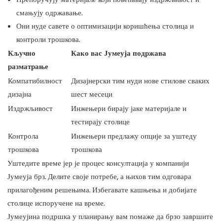
Препоручују материјале који повећавају издржљивост и
смањују одржавање.
Они нуде савете о оптимизацији коришћења столица и
контроли трошкова.
Кључно
Како вас Јумеуја подржава
разматрање
Компатибилност
Дизајнерски тим нуди нове стилове сваких
дизајна
шест месеци
Издржљивост
Инжењери бирају јаке материјале и
тестирају столице
Контрола
Инжењери предлажу опције за уштеду
трошкова
трошкова
Уштедите време јер је процес консултација у компанији
Јумеуја брз. Делите своје потребе, а њихов тим одговара
прилагођеним решењима. Избегавате кашњења и добијате
столице испоручене на време.
Јумеујина подршка у планирању вам помаже да брзо завршите