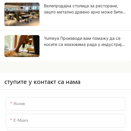
Велепродајна столица за ресторане,
зашто метално дрвено зрно може бити
будућност вашег пословања?
Yumeya Производи вам помажу да се
носите са изазовима рада у индустрији
намештаја на самом извору
ступите у контакт са нама
Назив
Е-Маил