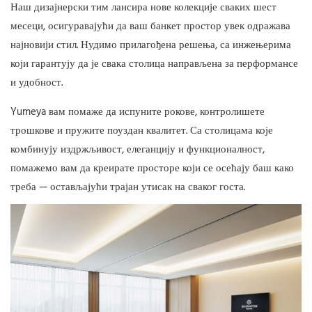
Наш дизајнерски тим лансира нове колекције сваких шест
месеци, осигуравајући да ваш банкет простор увек одражава
најновији стил. Нудимо прилагођена решења, са инжењерима
који гарантују да је свака столица направљена за перформансе
и удобност.
Yumeya вам помаже да испуните рокове, контролишете
трошкове и пружите поуздан квалитет. Са столицама које
комбинују издржљивост, елеганцију и функционалност,
помажемо вам да креирате просторе који се осећају баш како
треба — остављајући трајан утисак на сваког госта.