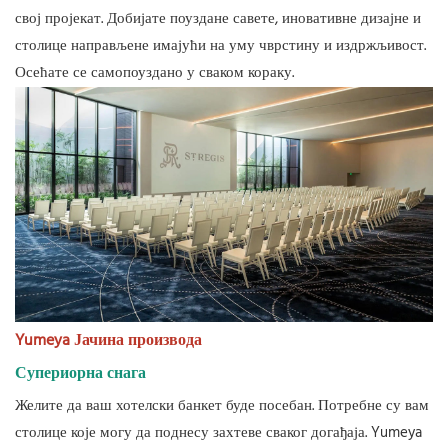
свој пројекат. Добијате поуздане савете, иновативне дизајне и
столице направљене имајући на уму чврстину и издржљивост.
Осећате се самопоуздано у сваком кораку.
Yumeya Јачина производа
Супериорна снага
Желите да ваш хотелски банкет буде посебан. Потребне су вам
столице које могу да поднесу захтеве сваког догађаја. Yumeya