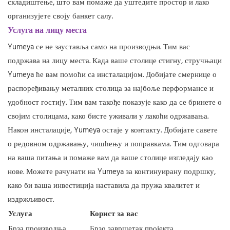
складиштење, што вам помаже да уштедите простор и лако
организујете своју банкет салу.
Услуга на лицу места
Yumeya се не зауставља само на производњи. Тим вас
подржава на лицу места. Када ваше столице стигну, стручњаци
Yumeya ће вам помоћи са инсталацијом. Добијате смернице о
распоређивању металних столица за најбоље перформансе и
удобност гостију. Тим вам такође показује како да се бринете о
својим столицама, како бисте уживали у лакоћи одржавања.
Након инсталације, Yumeya остаје у контакту. Добијате савете
о редовном одржавању, чишћењу и поправкама. Тим одговара
на ваша питања и помаже вам да ваше столице изгледају као
нове. Можете рачунати на Yumeya за континуирану подршку,
како би ваша инвестиција наставила да пружа квалитет и
издржљивост.
Услуга
Корист за вас
Брза производња
Брзо завршетак пројекта