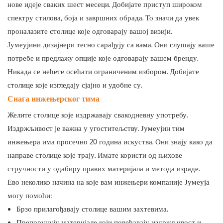
нове идеје сваких шест месеци. Добијате приступ широком
спектру стилова, боја и завршних обрада. То значи да увек
проналазите столице које одговарају вашој визији.
Јумеујини дизајнери тесно сарађују са вама. Они слушају ваше
потребе и предлажу опције које одговарају вашем бренду.
Никада се нећете осећати ограниченим избором. Добијате
столице које изгледају сјајно и удобне су.
Снага инжењерског тима
Желите столице које издржавају свакодневну употребу.
Издржљивост је важна у угоститељству. Јумеујин тим
инжењера има просечно 20 година искуства. Они знају како да
направе столице које трају. Имате користи од њихове
стручности у одабиру правих материјала и метода израде.
Ево неколико начина на које вам инжењери компаније Јумеуја
могу помоћи:
Брзо прилагођавају столице вашим захтевима.