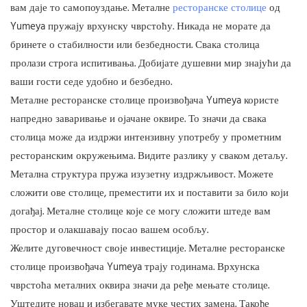
вам даје то самопоуздање. Металне
ресторанске столице
од
Yumeya пружају врхунску чврстоћу. Никада не морате да
бринете о стабилности или безбедности. Свака столица
пролази строга испитивања. Добијате душевни мир знајући да
ваши гости седе удобно и безбедно.
Металне ресторанске столице произвођача Yumeya користе
напредно заваривање и ојачане оквире. То значи да свака
столица може да издржи интензивну употребу у прометним
ресторанским окружењима. Видите разлику у сваком детаљу.
Метална структура пружа изузетну издржљивост. Можете
сложити ове столице, преместити их и поставити за било који
догађај.
Металне столице које се могу сложити
штеде вам
простор и олакшавају посао вашем особљу.
Желите дуговечност своје инвестиције. Металне ресторанске
столице произвођача Yumeya трају годинама. Врхунска
чврстоћа металних оквира значи да ређе мењате столице.
Уштедите новац и избегавате муке честих замена. Такође