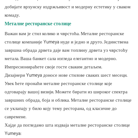
добијате врхунску издржљивост и модерну естетику у сваком
комаду.
Металне ресторанске столице
Важан вам је стил колико и чврстоћа. Металне ресторанске
столице компаније Yumeya нуде и једно и друго. Јединствена
завршна обрада дрвета даје вам топлину дрвета уз чврстоћу
метала. Ваша банкет сала изгледа елегантно и модерно.
Импресионираћете своје госте сваким детаљем.
Дизајнери Yumeya доносе нове стилове сваких шест месеци.
Увек ћете пронаћи металне ресторанске столице које
одговарају вашој визији. Можете бирати из широког спектра
завршних обрада, боја и облика. Металне ресторанске столице
се уклапају у било коју тему ресторана, од класичне до
савремене.
Хајде да погледамо шта издваја металне ресторанске столице
Yumeya: