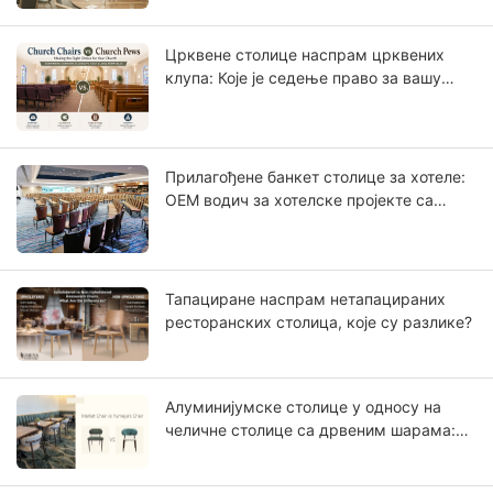
Црквене столице наспрам црквених
клупа: Које је седење право за вашу
конгрегацију?
Прилагођене банкет столице за хотеле:
ОЕМ водич за хотелске пројекте са
звездицама
Тапациране наспрам нетапацираних
ресторанских столица, које су разлике?
Алуминијумске столице у односу на
челичне столице са дрвеним шарама:
Зашто алуминијум више личи на пуно
дрво?