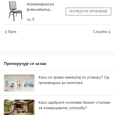
Алуминијумска
флексибилна
ПОГЛЕДАЈТЕ ПРОИЗВОДЕ
столица са
од
$
квадратним леђима
прилагођена
ИИ6138 Yumeya
Прев
Следећи
Препоручује се за вас
Како се прави намештај по уговору? Од
производње до монтаже
Како одабрати склопиве банкет столове
за комерцијалну употребу?