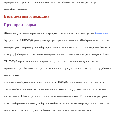
пријатан простор за сваког госта. Чините сваки догађај
незаборавним.
Брза достава и подршка
Брза производња
Желите да ваш пројекат израде хотелских столица за
банкете
буде брз. Yumeya разуме да је брзина важна. Фабрика користи
напредну опрему за обраду метала како би производња била у
току. Добијате столице направљене прецизно и доследно. Тим
Yumeya прати сваки корак, од сировог метала до готовог
производа. То значи да ћете сваки пут добити своју поруџбину
на време.
Ланац снабдевања компаније Yumeya функционише глатко.
Тим набавља висококвалитетни метал и држи материјале на
залихама. Никада не бринете о кашњењима. Ефикасан радни
ток фабрике значи да брзо добијате велике поруџбине. Такође
имате користи од могућности слагања за ефикасно