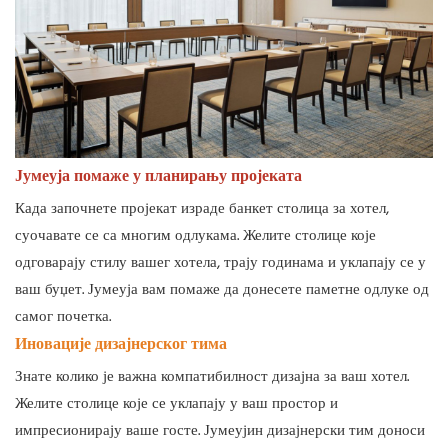
Јумеуја помаже у планирању пројеката
Када започнете пројекат израде банкет столица за хотел,
суочавате се са многим одлукама. Желите столице које
одговарају стилу вашег хотела, трају годинама и уклапају се у
ваш буџет. Јумеуја вам помаже да донесете паметне одлуке од
самог почетка.
Иновације дизајнерског тима
Знате колико је важна компатибилност дизајна за ваш хотел.
Желите столице које се уклапају у ваш простор и
импресионирају ваше госте. Јумеујин дизајнерски тим доноси