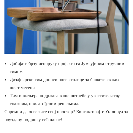
Добијате брзу испоруку пројекта са Јумеујиним стручним
тимом.
Дизајнерски тим доноси нове столице за банкете сваких
шест месеци.
Тим инжењера подржава ваше потребе у угоститељству
снажним, прилагођеним решењима.
Спремни да освежите свој простор? Контактирајте Yumeuya за
поуздану подршку већ данас!