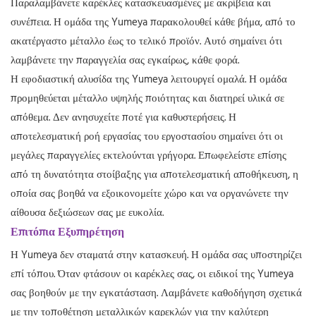
Παραλαμβάνετε καρέκλες κατασκευασμένες με ακρίβεια και
συνέπεια. Η ομάδα της Yumeya παρακολουθεί κάθε βήμα, από το
ακατέργαστο μέταλλο έως το τελικό προϊόν. Αυτό σημαίνει ότι
λαμβάνετε την παραγγελία σας εγκαίρως, κάθε φορά.
Η εφοδιαστική αλυσίδα της Yumeya λειτουργεί ομαλά. Η ομάδα
προμηθεύεται μέταλλο υψηλής ποιότητας και διατηρεί υλικά σε
απόθεμα. Δεν ανησυχείτε ποτέ για καθυστερήσεις. Η
αποτελεσματική ροή εργασίας του εργοστασίου σημαίνει ότι οι
μεγάλες παραγγελίες εκτελούνται γρήγορα. Επωφελείστε επίσης
από τη δυνατότητα στοίβαξης για αποτελεσματική αποθήκευση, η
οποία σας βοηθά να εξοικονομείτε χώρο και να οργανώνετε την
αίθουσα δεξιώσεων σας με ευκολία.
Επιτόπια Εξυπηρέτηση
Η Yumeya δεν σταματά στην κατασκευή. Η ομάδα σας υποστηρίζει
επί τόπου. Όταν φτάσουν οι καρέκλες σας, οι ειδικοί της Yumeya
σας βοηθούν με την εγκατάσταση. Λαμβάνετε καθοδήγηση σχετικά
με την τοποθέτηση μεταλλικών καρεκλών για την καλύτερη