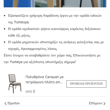
Εξασφαλίζετε γρήγορη παράδοση έργου με την ομάδα ειδικών
της Yumeuya.
Η ομάδα σχεδιαστών φέρνει καινούργιες καρέκλες δεξιώσεων
κάθε έξι μήνες.
Η ομάδα μηχανικών υποστηρίζει τις ανάγκες φιλοξενίας σας με
ισχυρές, προσαρμοσμένες λύσεις.
Είστε έτοιμοι να αναβαθμίσετε τον χώρο σας; Επικοινωνήστε με
την Yumeya για αξιόπιστη υποστήριξη σήμερα!
Πολυθρόνα Canquet με
τετράγωνη πλάτη από
ΠΡΟΒΟΛΉ ΠΡΟΪΌΝΤΩΝ
αλουμίνιο με εύκαμπτη
από
$
πλάτη,
προσαρμοσμένη
YY6138 Yumeya
Προπαν
Επόμενο