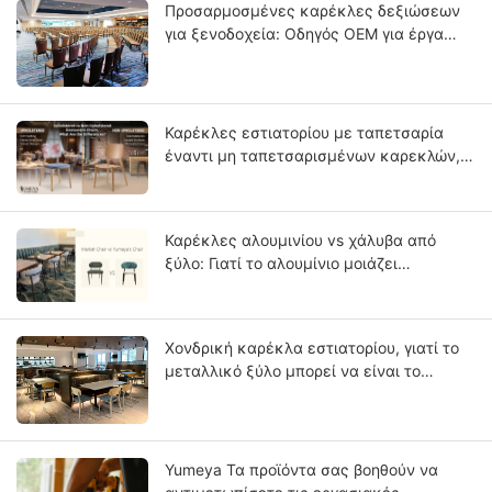
Προσαρμοσμένες καρέκλες δεξιώσεων
για ξενοδοχεία: Οδηγός OEM για έργα
ξενοδοχείων με αστέρια
Καρέκλες εστιατορίου με ταπετσαρία
έναντι μη ταπετσαρισμένων καρεκλών,
ποιες είναι οι διαφορές;
Καρέκλες αλουμινίου vs χάλυβα από
ξύλο: Γιατί το αλουμίνιο μοιάζει
περισσότερο με μασίφ ξύλο;
Χονδρική καρέκλα εστιατορίου, γιατί το
μεταλλικό ξύλο μπορεί να είναι το
μέλλον της επιχείρησής σας;
Yumeya Τα προϊόντα σας βοηθούν να