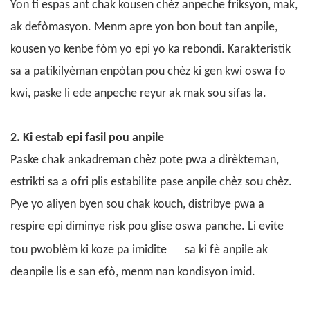
Yon ti espas ant chak kousen chèz anpeche friksyon, mak,
ak defòmasyon. Menm apre yon bon bout tan anpile,
kousen yo kenbe fòm yo epi yo ka rebondi. Karakteristik
sa a patikilyèman enpòtan pou chèz ki gen kwi oswa fo
kwi, paske li ede anpeche reyur ak mak sou sifas la.
2. Ki estab epi fasil pou anpile
Paske chak ankadreman chèz pote pwa a dirèkteman,
estrikti sa a ofri plis estabilite pase anpile chèz sou chèz.
Pye yo aliyen byen sou chak kouch, distribye pwa a
respire epi diminye risk pou glise oswa panche. Li evite
—
tou pwoblèm ki koze pa imidite
sa ki fè anpile ak
deanpile lis e san efò, menm nan kondisyon imid.