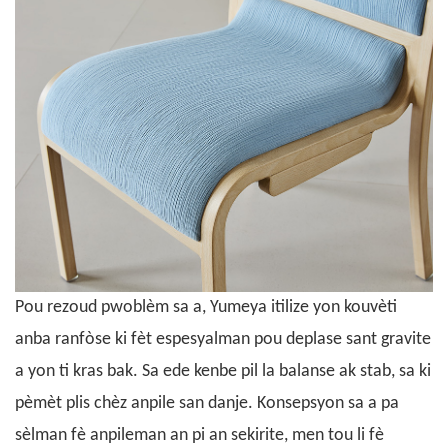
Pou rezoud pwoblèm sa a, Yumeya itilize yon kouvèti
anba ranfòse ki fèt espesyalman pou deplase sant gravite
a yon ti kras bak. Sa ede kenbe pil la balanse ak stab, sa ki
pèmèt plis chèz anpile san danje. Konsepsyon sa a pa
sèlman fè anpileman an pi an sekirite, men tou li fè