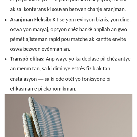
ak sal konferans ki souvan bezwen chanje aranjman.
yon
Aranjman Fleksib:
Kit se
reyinyon biznis, yon dine,
oswa yon maryaj, opsyon chèz bankè anpilab an gwo
pèmèt ajisteman rapid pou matche ak kantite envite
oswa bezwen evènman an.
Transpò efikas:
Anplwaye yo ka deplase pil chèz antye
an menm tan, sa ki diminye estrès fizik ak tan
—
enstalasyon
sa ki ede otèl yo fonksyone pi
efikasman e pi ekonomikman.