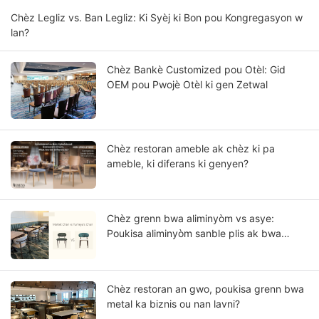
Chèz Legliz vs. Ban Legliz: Ki Syèj ki Bon pou Kongregasyon w
lan?
Chèz Bankè Customized pou Otèl: Gid
OEM pou Pwojè Otèl ki gen Zetwal
Chèz restoran ameble ak chèz ki pa
ameble, ki diferans ki genyen?
Chèz grenn bwa aliminyòm vs asye:
Poukisa aliminyòm sanble plis ak bwa
solid?
Chèz restoran an gwo, poukisa grenn bwa
metal ka biznis ou nan lavni?