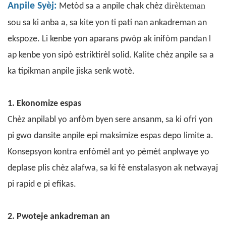
dirèkteman
Anpile Syèj:
Metòd sa a anpile chak chèz
sou sa ki anba a, sa kite yon ti pati nan ankadreman an
ekspoze. Li kenbe yon aparans pwòp ak inifòm pandan l
ap kenbe yon sipò estriktirèl solid. Kalite chèz anpile sa a
ka tipikman anpile jiska senk wotè.
1. Ekonomize espas
Chèz anpilabl yo
anfòm byen sere ansanm, sa ki ofri yon
pi gwo dansite anpile epi maksimize espas depo limite a.
Konsepsyon kontra enfòmèl ant yo pèmèt anplwaye yo
deplase plis chèz alafwa, sa ki fè enstalasyon ak netwayaj
pi rapid e pi efikas.
2. Pwoteje ankadreman an