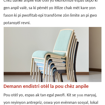
Chèz bankè anpile
ede otèl yo ekonomize espas depo ki
gen anpil valè, sa ki pèmèt yo itilize chak mèt kare yon
fason ki pi pwofitab epi transfòme zòn limite an pi gwo
potansyèl revni.
Demann endistri otèl la pou chèz anpile
yon
Pou otèl yo, espas ak tan egal pwofi. Kit se
maryaj,
yon reyinyon antrepriz, oswa yon evènman sosyal, lokal