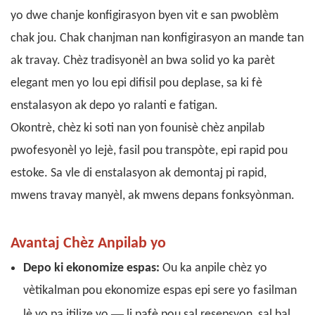
yo dwe chanje konfigirasyon byen vit e san pwoblèm
chak jou. Chak chanjman nan konfigirasyon an mande tan
ak travay. Chèz tradisyonèl an bwa solid yo ka parèt
elegant men yo lou epi difisil pou deplase, sa ki fè
enstalasyon ak depo yo ralanti e fatigan.
Okontrè, chèz ki soti nan yon founisè chèz anpilab
pwofesyonèl yo lejè, fasil pou transpòte, epi rapid pou
estoke. Sa vle di enstalasyon ak demontaj pi rapid,
mwens travay manyèl, ak mwens depans fonksyònman.
Avantaj Chèz Anpilab yo
Depo ki ekonomize espas:
Ou ka anpile chèz yo
vètikalman pou ekonomize espas epi sere yo fasilman
—
lè yo pa itilize yo
li ​​pafè pou sal resepsyon, sal bal,