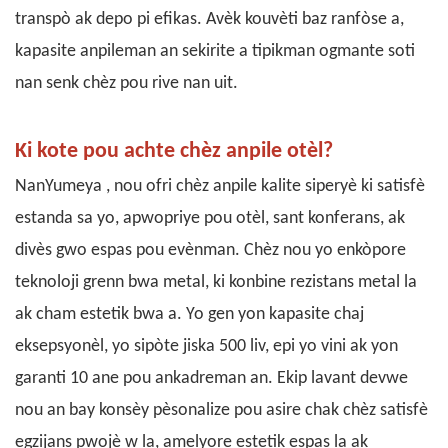
transpò ak depo pi efikas. Avèk kouvèti baz ranfòse a,
kapasite anpileman an sekirite a tipikman ogmante soti
nan senk chèz pou rive nan uit.
Ki kote pou achte chèz anpile otèl?
Nan
Yumeya
, nou ofri
chèz anpile
kalite siperyè ki satisfè
estanda sa yo, apwopriye pou otèl, sant konferans, ak
divès gwo espas pou evènman. Chèz nou yo enkòpore
teknoloji grenn bwa metal, ki konbine rezistans metal la
ak cham estetik bwa a. Yo gen yon kapasite chaj
eksepsyonèl, yo sipòte jiska 500 liv, epi yo vini ak yon
garanti 10 ane pou ankadreman an. Ekip lavant devwe
nou an bay konsèy pèsonalize pou asire chak chèz satisfè
egzijans pwojè w la, amelyore estetik espas la ak