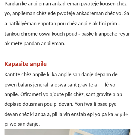
Pandan ke anpileman ankadreman pwoteje kousen chèz
yo, anpileman chèz ede pwoteje ankadreman chèz yo. Sa
-
a patikilyèman enpòtan pou chèz anpile ak fini prim
-
tankou chrome oswa kouch poud
paske li anpeche reyur
ak mete pandan anpileman.
Kapasite anpile
Kantite
chèz anpile
ki ka anpile san danje depann de
—
pwen balans jeneral la
oswa sant gravite a
lè yo
anpile. Ofiramezi yo ajoute plis chèz, sant gravite a ap
deplase dousman pou pi devan. Yon fwa li pase pye
anpile
devan chèz ki anba a, pil la vin enstab epi yo pa ka
pi wo san danje.