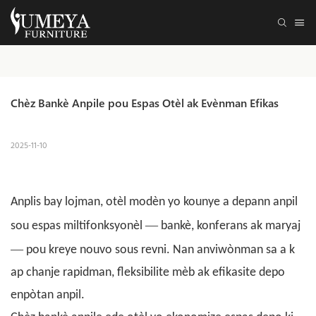
Chèz Bankè Anpile pou Espas Otèl ak Evènman Efikas
2025-11-10
Anplis bay lojman, otèl modèn yo kounye a depann anpil
—
sou espas miltifonksyonèl
bankè, konferans ak maryaj
—
pou kreye nouvo sous revni. Nan anviwònman sa a k
ap chanje rapidman, fleksibilite mèb ak efikasite depo
enpòtan anpil.