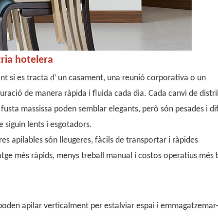
ria hotelera
d'
nt si es tracta
un casament, una reunió corporativa o un
uració de manera ràpida i fluida cada dia. Cada canvi de distr
 fusta massissa poden semblar elegants, però són pesades i dif
siguin lents i esgotadors.
es apilables són lleugeres, fàcils de transportar i ràpides
ge més ràpids, menys treball manual i costos operatius més 
 poden apilar verticalment per estalviar espai i emmagatzemar-