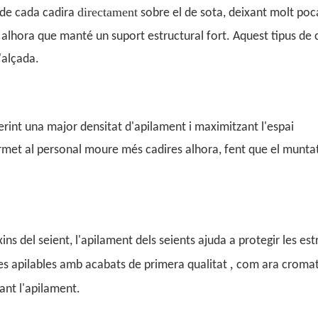
directament
 de cada cadira
sobre el de sota, deixant molt poc
alhora que manté un suport estructural fort. Aquest tipus de 
'alçada.
rint una major densitat d'apilament i maximitzant l'espai
et al personal moure més cadires alhora, fent que el muntatg
ns del seient, l'apilament dels seients ajuda a protegir les est
,
res apilables amb acabats de primera qualitat
com ara cromat
rant l'apilament.