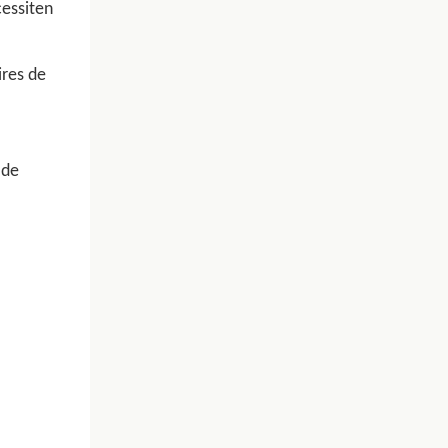
cessiten
ires de
 de