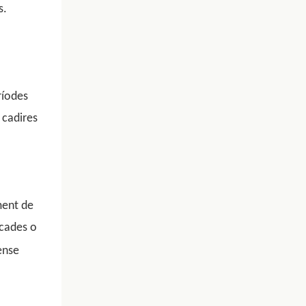
s.
ríodes
 cadires
ment de
scades o
ense