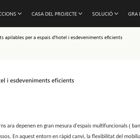
ECCIONS
CASA DEL PROJECTE
SOLUCIÓ
GRA 
s apilables per a espais d'hotel i esdeveniments eficients
el i esdeveniments eficients
(
rns ara depenen en gran mesura d'espais multifuncionals
ban
sos. En aquest entorn en ràpid canvi, la flexibilitat del mobilia