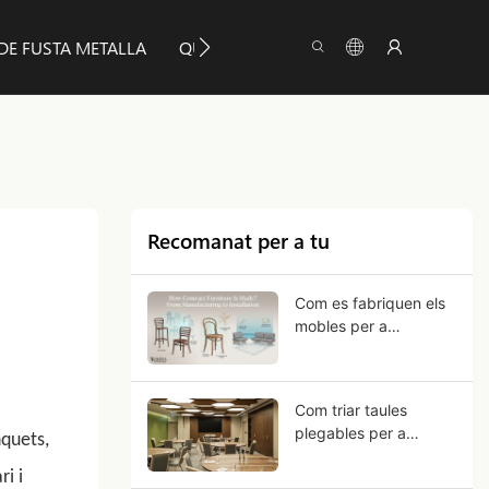
DE FUSTA METALLA
QUANT A YUMEYA
INFORMACIÓ
Recomanat per a tu
Com es fabriquen els
mobles per a
contractació? Des de
la fabricació fins a la
instal·lació
Com triar taules
plegables per a
quets,
banquets per a ús
ri i
comercial?