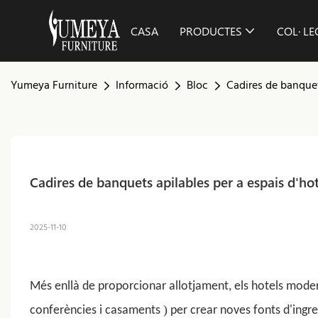
CASA
PRODUCTES
COL· L
Yumeya Furniture
Informació
Bloc
Cadires de banquet
Cadires de banquets apilables per a espais d'hot
2025-11-10
Més enllà de proporcionar allotjament, els hotels mode
)
conferències i casaments
per crear noves fonts d'ingres