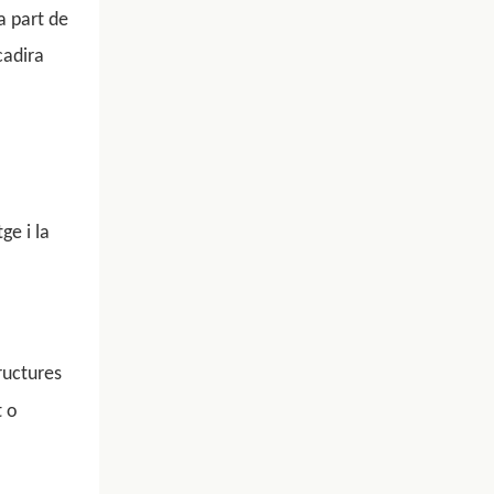
a part de
cadira
e i la
ructures
 o