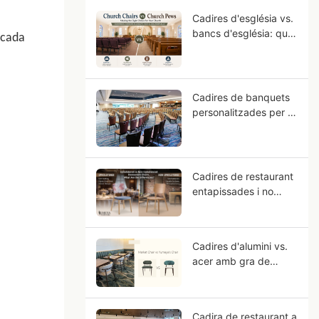
Cadires d'església vs.
bancs d'església: quin
 cada
seient és adequat per
a la vostra
congregació?
Cadires de banquets
personalitzades per a
hotels: Guia OEM per
a projectes d'hotels
amb estrelles
Cadires de restaurant
entapissades i no
entapissades, quines
són les diferències?
Cadires d'alumini vs.
acer amb gra de
fusta: per què l'alumini
s'assembla més a la
fusta massissa?
Cadira de restaurant a