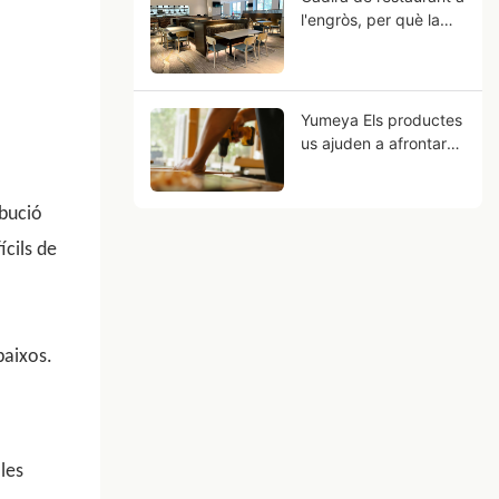
l'engròs, per què la
fibra de fusta
metàl·lica pot ser el
futur del vostre
negoci?
Yumeya Els productes
us ajuden a afrontar
els reptes laborals de
la indústria del moble
ibució
a l'origen
ícils de
baixos.
les