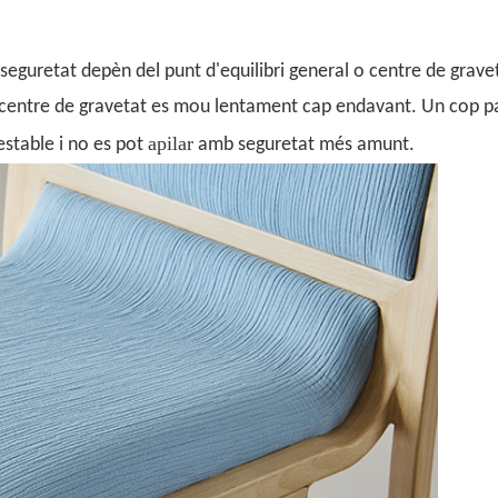
eguretat depèn del punt d'equilibri general
o centre de grave
l centre de gravetat es mou lentament cap endavant. Un cop pa
apilar
estable i no es pot
amb seguretat més amunt.