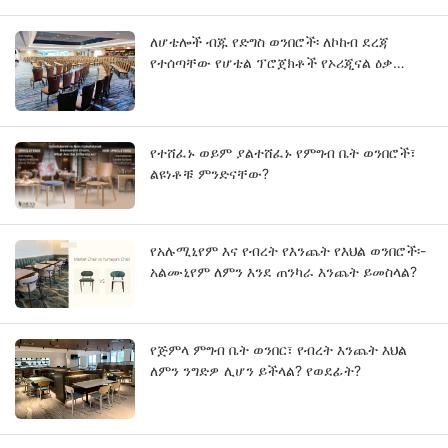
ለሆቴሎች ብጁ የድግስ ወንበሮች፡ ለኮከብ ደረጃ
የተሰጣቸው የሆቴል ፕሮጀክቶች የኦሪጂናል ዕቃ
አምራች መመሪያ
የተሸፈኑ ወይም ያልተሸፈኑ የምግብ ቤት ወንበሮች፣
ልዩነቶቹ ምንድናቸው?
የአሉሚኒየም እና የብረት የእንጨት የእህል ወንበሮች፡-
አልሙኒየም ለምን እንደ ጠንካራ እንጨት ይመስላል?
የጅምላ ምግብ ቤት ወንበር፣ የብረት እንጨት እህል
ለምን ንግድዎ ሊሆን ይችላል? የወደፊት?