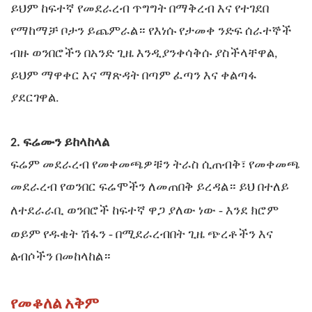
ይህም ከፍተኛ የመደራረብ ጥግግት በማቅረብ እና የተገደበ
የማከማቻ ቦታን ይጨምራል። የእነሱ የታመቀ ንድፍ ሰራተኞች
ብዙ ወንበሮችን በአንድ ጊዜ እንዲያንቀሳቅሱ ያስችላቸዋል,
ይህም ማዋቀር እና ማጽዳት በጣም ፈጣን እና ቀልጣፋ
ያደርገዋል.
2. ፍሬሙን ይከላከላል
ፍሬም መደራረብ የመቀመጫዎቹን ትራስ ሲጠብቅ፣ የመቀመጫ
መደራረብ የወንበር ፍሬሞችን ለመጠበቅ ይረዳል። ይህ በተለይ
-
ለተደራራቢ ወንበሮች ከፍተኛ ዋጋ ያለው ነው
እንደ ክሮም
-
ወይም የዱቄት ሽፋን
በሚደራረብበት ጊዜ ጭረቶችን እና
ልብሶችን በመከላከል።
የመቆለል አቅም