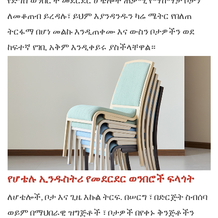
የድግስ ወንበሮች መደርደር
ሆቴሎች ጠቃሚ የማከማቻ ቦታን
ለመቆጠብ ይረዳሉ፣ ይህም እያንዳንዱን ካሬ ሜትር የበለጠ
ትርፋማ በሆነ መልኩ እንዲጠቀሙ እና ውስን ቦታዎችን ወደ
ከፍተኛ የገቢ አቅም እንዲቀይሩ ያስችላቸዋል።
የሆቴሉ ኢንዱስትሪ የመደርደር ወንበሮች ፍላጎት
፣
ለሆቴሎች, ቦታ እና ጊዜ እኩል ትርፍ. በሠርግ
በድርጅት ስብሰባ
ወይም በማህበራዊ ዝግጅቶች ፣ ቦታዎች በየቀኑ ቅንጅቶችን