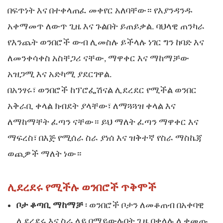
በፍጥነት እና በተቀላጠፈ መቀየር አለባቸው። የእያንዳንዱ
አቀማመጥ ለውጥ ጊዜ እና ጉልበት ይጠይቃል. ባህላዊ ጠንካራ
የእንጨት ወንበሮች ውብ ሊመስሉ ይችላሉ ነገር ግን ከባድ እና
ለመንቀሳቀስ አስቸጋሪ ናቸው, ማዋቀር እና ማከማቻው
አዝጋሚ እና አድካሚ ያደርገዋል.
በአንፃሩ፣ ወንበሮች ከፕሮፌሽናል ሊደረደር የሚችል ወንበር
አቅራቢ ቀላል ክብደት ያላቸው፣ ለማጓጓዝ ቀላል እና
ለማከማቸት ፈጣን ናቸው። ይህ ማለት ፈጣን ማዋቀር እና
ማፍረስ፣ በእጅ የሚሰራ ስራ ያነሰ እና ዝቅተኛ የስራ ማስኬጃ
ወጪዎች ማለት ነው።
ሊደረደሩ የሚችሉ ወንበሮች ጥቅሞች
ቦታ ቆጣቢ ማከማቻ
፡ ወንበሮች ቦታን ለመቆጠብ በአቀባዊ
ሊደረደሩ እና ስራ ላይ በማይውሉበት ጊዜ በቀላሉ ሊቀመጡ