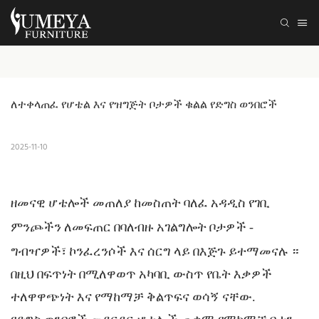
ለተቀላጠፈ የሆቴል እና የዝግጅት ቦታዎች ቁልል የድግስ ወንበሮች
2025-11-10
ዘመናዊ ሆቴሎች መጠለያ ከመስጠት ባለፈ
አዳዲስ የገቢ
በባለብዙ አገልግሎት ቦታዎች
-
ምንጮችን ለመፍጠር
ላይ በእጅጉ ይተማመናሉ
።
ግብዣዎች፣ ኮንፈረንሶች እና ሰርግ
በዚህ በፍጥነት በሚለዋወጥ አካባቢ ውስጥ የቤት እቃዎች
ተለዋዋጭነት እና የማከማቻ ቅልጥፍና ወሳኝ ናቸው.