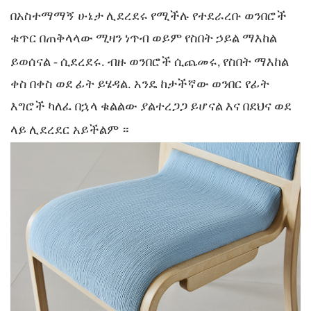
በአስተማማኝ ሁኔታ ሊደረደሩ የሚችሉ
የተደራረቡ ወንበሮች
ቁጥር በጠቅላላው ሚዛን ነጥብ
ወይም የስበት ኃይል ማእከል
ይወሰናል
-
ሲደረደሩ. ብዙ ወንበሮች ሲጨመሩ, የስበት ማእከል
ቀስ በቀስ ወደ ፊት ይሄዳል. አንዴ ከታችኛው ወንበር የፊት
እግሮች ካለፈ በኋላ ቁልልው ያልተረጋጋ ይሆናል እና
በደህና ወደ
።
ላይ ሊደረደር አይችልም