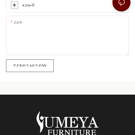
ፋይሎች
ይዘት
ጥያቄውን አሁን ይላኩ