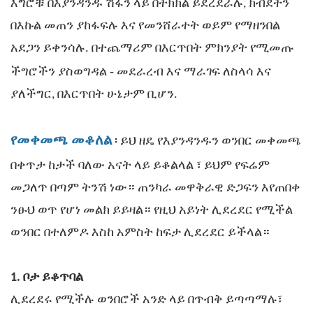
እግሮቹ በእያንዳንዱ ሽፋን ላይ በትክክል ይደረደራሉ, ክብደትን
በእኩል መጠን ያከፋፍሉ እና የመንሸራተት ወይም የማዘንበል
አደጋን ይቀንሳሉ. በተጨማሪም በእርጥበት ምክንያት የሚመጡ
-
ችግሮችን ያስወግዳል
መደራረብ እና ማራገፍ ለስላሳ እና
ያለችግር, በእርጥበት ሁኔታም ቢሆን.
የመቀመጫ መቆለል
፡ ይህ ዘዴ የእያንዳንዱን ወንበር መቀመጫ
፣
በቀጥታ ከታች ባለው አናት ላይ ይቆልላል
ይህም የፍሬም
መጋለጥ በጣም ትንሽ ነው። ጠንካራ መዋቅራዊ ድጋፍን እየጠበቀ
ንፁህ ወጥ የሆነ መልክ ይይዛል። የዚህ አይነት ሊደረደር የሚችል
ወንበር በተለምዶ እስከ አምስት ከፍታ ሊደረደር ይችላል።
1. ቦታ ይቆጥባል
ሊደረደሩ የሚችሉ ወንበሮች
አንድ ላይ በጥብቅ ይጣጣማሉ፣