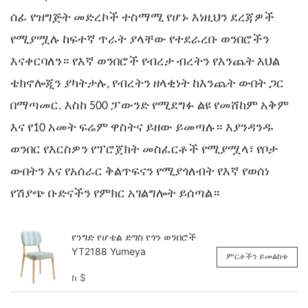
ሰፊ የዝግጅት መድረኮች ተስማሚ የሆኑ እነዚህን ደረጃዎች
የሚያሟሉ ከፍተኛ ጥራት ያላቸው
የተደራረቡ ወንበሮችን
እናቀርባለን። የእኛ ወንበሮች የብረታ ብረትን የእንጨት
እህል
ቴክኖሎጂን ያካትታሉ, የብረትን ዘላቂነት ከእንጨት ውበት ጋር
በማጣመር. እስከ 500 ፓውንድ የሚደግፉ ልዩ የመሸከም አቅም
እና የ10 አመት ፍሬም ዋስትና ይዘው ይመጣሉ። እያንዳንዱ
ወንበር የእርስዎን የፕሮጀክት መስፈርቶች የሚያሟላ፣ የቦታ
ውበትን እና የአሰራር ቅልጥፍናን የሚያጎለብት የእኛ የወሰነ
የሽያጭ ቡድናችን የምክር አገልግሎት ይሰጣል።
የንግድ የሆቴል ድግስ የጎን ወንበሮች
YT2188 Yumeya
ምርቶችን ይመልከቱ
ከ
$