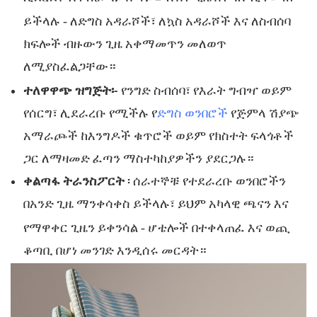
-
ይችላሉ
ለድግስ አዳራሾች፣ ለኳስ አዳራሾች እና ለስብሰባ
ክፍሎች ብዙውን ጊዜ አቀማመጥን መለወጥ
ለሚያስፈልጋቸው።
የንግድ
ተለዋዋጭ ዝግጅት፡-
ስብሰባ፣ የእራት ግብዣ ወይም
የሰርግ፣ ሊደራረቡ የሚችሉ የ
ድግስ ወንበሮች
የጅምላ ሽያጭ
አማራጮች ከእንግዶች ቁጥሮች ወይም የክስተት ፍላጎቶች
ጋር ለማዛመድ ፈጣን ማስተካከያዎችን ያደርጋሉ።
ቀልጣፋ ትራንስፖርት
፡ ሰራተኞቹ የተደራረቡ ወንበሮችን
በአንድ ጊዜ ማንቀሳቀስ ይችላሉ፣ ይህም አካላዊ ጫናን እና
-
የማዋቀር ጊዜን ይቀንሳል
ሆቴሎች በተቀላጠፈ እና ወጪ
ቆጣቢ በሆነ መንገድ እንዲሰሩ መርዳት።