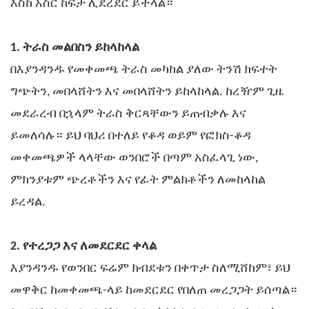
እስከ አስር ከፍታ ሊደረደር ይችላል።
1. ትራስ መልበስን ይከላከላል
በእያንዳንዱ የመቀመጫ ትራስ መካከል ያለው ትንሽ ክፍተት
ግጭትን, መበላሸትን እና መበላሸትን ይከላከላል. ከረዥም ጊዜ
መደራረብ በኋላም ትራስ ቅርጻቸውን ይጠብቃሉ እና
ይመለሳሉ። ይህ ባህሪ በተለይ የቆዳ ወይም የፎክስ-ቆዳ
መቀመጫዎች ላላቸው ወንበሮች በጣም አስፈላጊ ነው,
ምክንያቱም ጭረቶችን እና የፊት ምልክቶችን ለመከላከል
ይረዳል.
2. የተረጋጋ እና ለመደርደር ቀላል
እያንዳንዱ የወንበር ፍሬም ክብደቱን በቀጥታ ስለሚሸከም፣ ይህ
መዋቅር ከመቀመጫ-ላይ ከመደርደር የበለጠ መረጋጋት ይሰጣል።