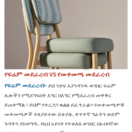
የፍሬም መደራረብ VS የመቀመጫ መደራረብ
ይህ ንድፍ እያንዳንዱ
ወንበር
የፍሬም መደራረብ፡-
ፍሬም
ሌሎችን የሚደግፍበት
እግር በእግር የሚደራረብ መዋቅር
፣ ይህም የተረጋጋ ቁልል ይፈጥራል።
ይጠቀማል
የመቀመጫዎቹ
መቀመጫዎች ተለያይተው ይቆያሉ, ቀጥተኛ ግፊትን ወይም
ጉዳትን ያስወግዱ. የዚህ አይነት የተቆለለ ወንበር በአብዛኛው