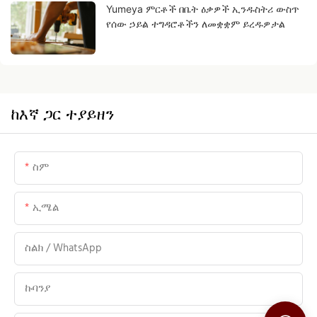
Yumeya ምርቶች በቤት ዕቃዎች ኢንዱስትሪ ውስጥ
የሰው ኃይል ተግዳሮቶችን ለመቋቋም ይረዱዎታል
ከእኛ ጋር ተያይዘን
ስም
ኢሜል
ስልክ / WhatsApp
ኩባንያ