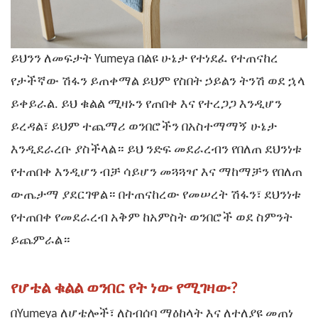
ይህንን ለመፍታት Yumeya በልዩ ሁኔታ የተነደፈ የተጠናከረ
የታችኛው ሽፋን ይጠቀማል ይህም የስበት ኃይልን ትንሽ ወደ ኋላ
ይቀይራል. ይህ ቁልል ሚዛኑን የጠበቀ እና የተረጋጋ እንዲሆን
ይረዳል፣ ይህም ተጨማሪ ወንበሮችን በአስተማማኝ ሁኔታ
እንዲደራረቡ ያስችላል። ይህ ንድፍ መደራረብን የበለጠ ደህንነቱ
የተጠበቀ እንዲሆን ብቻ ሳይሆን መጓጓዣ እና ማከማቻን የበለጠ
ውጤታማ ያደርገዋል። በተጠናከረው የመሠረት ሽፋን፣ ደህንነቱ
የተጠበቀ የመደራረብ አቅም ከአምስት ወንበሮች ወደ ስምንት
ይጨምራል።
የሆቴል ቁልል ወንበር የት ነው የሚገዛው?
በ
Yumeya
ለሆቴሎች፣ ለስብሰባ ማዕከላት እና ለተለያዩ መጠነ