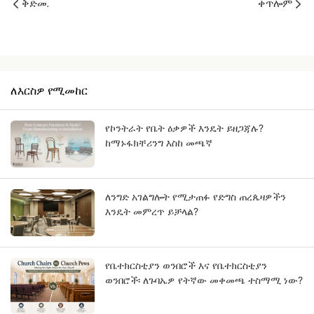
ቅድመ.
ቀጥሎም
ለእርስዎ የሚመከር
የኮንትራት የቤት ዕቃዎች እንዴት ይዘጋጃሉ?
ከማኑፋክቸሪንግ እስከ መጫኛ
ለንግድ አገልግሎት የሚታጠፉ የድግስ ጠረጴዛዎችን
እንዴት መምረጥ ይቻላል?
የቤተክርስቲያን ወንበሮች እና የቤተክርስቲያን
ወንበሮች፡ ለጉባኤዎ የትኛው መቀመጫ ተስማሚ ነው?