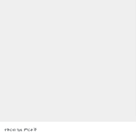
የቅርብ ጊዜ ምርቶች