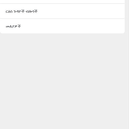
ርዕሰ ጉዳዮች ብሎጎች
መለያዎች