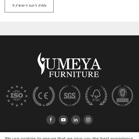
ጥያቄውን አሁን ይላኩ
We use cookies to ensure that we give you the best experience