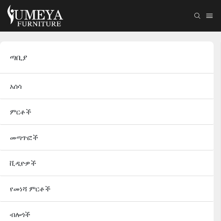
ጣቢያ
አሰሳ
ምርቶች
መጣጥፎች
ቪዲዮዎች
የመነሻ ምርቶች
ብሎጎች