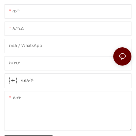
ስም
ኢሜል
ስልክ / WhatsApp
ኩባንያ
ፋይሎች
ይዘት