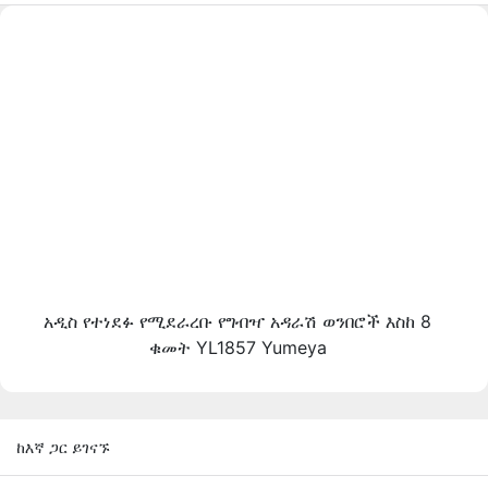
አዲስ የተነደፉ የሚደራረቡ የግብዣ አዳራሽ ወንበሮች እስከ 8
ቁመት YL1857 Yumeya
ከእኛ ጋር ይገናኙ