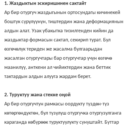
1. Жаздыктын эскиришинен сактайт
Ар бир отургуч жаздыгынын ортосундагы кичинекей
боштук сүрүлүүнүн, тиштердин жана деформациянын
алдын алат. Узак убакытка тизилгенден кийин да
жаздыктар формасын сактап, секирип турат. Бул
өзгөчөлүк териден же жасалма булгаарыдан
жасалган отургучтары бар отургучтар үчүн өзгөчө
маанилүү, анткени ал чийиктердин жана беттик
тактардын алдын алууга жардам берет.
2. Туруктуу жана стекке оңой
Ар бир отургучтун рамкасы оордукту түздөн-түз
көтөргөндүктөн, бул түзүлүш отургучка отургузулганга
караганда көбүрөөк туруктуулукту сунуштайт. Буттар