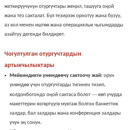
жеткирүүчүнүн отургучтары жеңил, ташууга оңой
жана тез сакталат. Бул тезирээк орнотуу жана бузуу,
аз кол менен иштөө жана операциялык чыгымдарды
азайтуу дегенди билдирет.
Чогултулган отургучтардын
артыкчылыктары
Мейкиндикти үнөмдөөчү сактоочу жай:
орун
үнөмдөө үчүн отургучтарды тигинен тизип,
—
колдонбогондо оңой сактаса болот
көп учурда
макеттерин өзгөртүүгө муктаж болгон банкеттик
залдар, бал залдары жана конференция залдары
үчүн эң сонун.