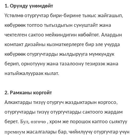
1. Орунду үнөмдөйт
Үстөлмө отургучтар
бири-бирине тыкыс жайгашып,
көбүрөөк топтоо тыгыздыгын сунуштайт жана
чектелген сактоо мейкиндигин көбөйтөт. Алардын
компакт дизайны кызматкерлерге бир эле учурда
көбүрөөк отургучтарды жылдырууга мүмкүндүк
берип, орнотууну жана тазалоону тезирээк жана
натыйжалуураак кылат.
2. Рамканы коргойт
Алкактарды тизүү отургуч жаздыктарын коргосо,
отургучтарды тизүү отургучтарды сактоого жардам
Бул, өзгөчө
берет.
, хром же порошок каптоо сыяктуу
премиум
жасалгалары бар, чийилүүчү отургучтар үчүн