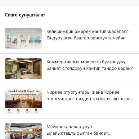
Сизге сунушталат
Келишимдик эмерек кантип жасалат?
Өндүрүштөн баштап орнотууга чейин
Коммерциялык максатта бүктөлүүчү
банкет столдорун кантип тандоо керек?
Чиркөө отургучтары жана чиркөө
отургучтары: сиздин жыйналышыңызга
кайсы отургуч туура келет?
Мейманканалар үчүн
ылайыкташтырылган банкет