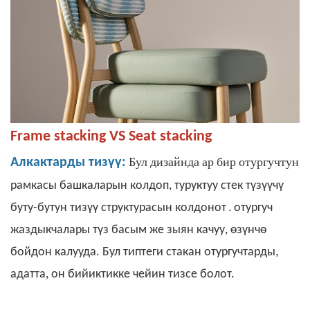
Frame stacking VS Seat stacking
Бул дизайнда ар бир
отургучтун
Алкактарды тизүү:
рамкасы башкаларын колдоп, туруктуу стек түзүүчү
.
буту-бутун тизүү структурасын колдонот
отургуч
жаздыкчалары түз басым же зыян качуу, өзүнчө
бойдон калууда. Бул типтеги стакан отургучтарды,
адатта, он бийиктикке чейин тизсе болот.