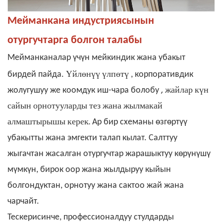
Мейманкана индустриясынын
отургучтарга болгон талабы
Мейманканалар үчүн мейкиндик жана убакыт
Үйлөнүү
үлпөтү
бирдей пайда.
, корпоративдик
, жайлар күн
жолугушуу же коомдук иш-чара
болобу
сайын орнотууларды тез жана жылмакай
алмаштырышы керек.
Ар бир схеманы өзгөртүү
убакытты жана эмгекти талап кылат. Салттуу
жыгачтан жасалган отургучтар жарашыктуу көрүнүшү
мүмкүн, бирок оор жана жылдыруу кыйын
болгондуктан, орнотуу жана сактоо жай жана
чарчайт.
Тескерисинче, профессионалдуу стулдарды