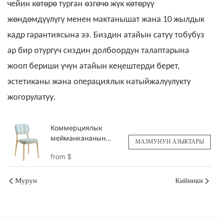
чейин көтөрө турган өзгөчө жүк көтөрүү
жөндөмдүүлүгү менен мактанышат жана 10 жылдык
кадр гарантиясына ээ. Биздин атайын сатуу тобубуз
ар бир отургуч сиздин долбоордун талаптарына
жооп бериши үчүн атайын кеңештерди берет,
эстетиканы жана операциялык натыйжалуулукту
жогорулатуу.
Коммерциялык
мейманкананын
МАЗМУНУН АЗЫКТАРЫ
банкет каптал
from
$
жактары Yt2188
Yumeya
Мурун
Кийинки