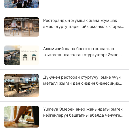
отургучтары: жылдыздуу мейманкана
долбоорлору үчүн OEM колдонмосу
Ресторандын жумшак жана жумшак
эмес отургучтары, айырмачылыктары
эмнеде?
Алюминий жана болоттон жасалган
жыгачтан жасалган отургучтар: Эмне
үчүн алюминий катуу жыгачка көбүрөөк
окшош?
Дүңүнөн ресторан отургучу, эмне үчүн
металл жыгач дан сиздин бизнесиңиз
боло алат?
Yumeya Эмерек өнөр жайындагы эмгек
көйгөйлөрүн баштапкы абалда чечүүгө
жардам берген продукциялар