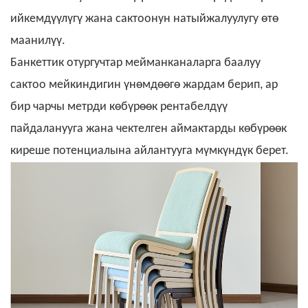
ийкемдүүлүгү жана сактоонун натыйжалуулугу өтө
маанилүү.
Банкеттик отургучтар
мейманканаларга баалуу
сактоо мейкиндигин үнөмдөөгө жардам берип, ар
бир чарчы метрди көбүрөөк рентабелдүү
пайдаланууга жана чектелген аймактарды көбүрөөк
киреше потенциалына айлантууга мүмкүндүк берет.