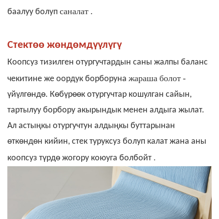
саналат
баалуу болуп
.
Стектөө жөндөмдүүлүгү
Коопсуз
тизилген отургучтардын
саны жалпы баланс
жараша болот
-
чекитине
же оордук борборуна
үйүлгөндө. Көбүрөөк отургучтар кошулган сайын,
тартылуу борбору акырындык менен алдыга жылат.
Ал астыңкы отургучтун алдыңкы буттарынан
өткөндөн кийин, стек туруксуз болуп калат жана
аны
.
коопсуз түрдө жогору коюуга болбойт