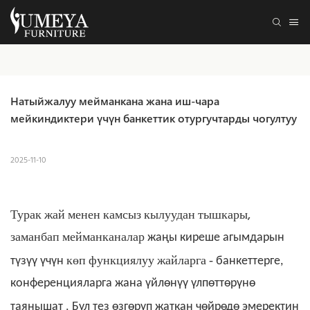
Натыйжалуу мейманкана жана иш-чара 
мейкиндиктери үчүн банкеттик отургучтарды чогултуу
2025-11-10
Турак жай менен камсыз кылуудан тышкары,
заманбап мейманканалар
жаңы киреше агымдарын
көп функциялуу жайларга
-
түзүү үчүн
банкеттерге,
конференцияларга жана үйлөнүү үлпөттөрүнө
.
таянышат
Бул тез өзгөрүп жаткан чөйрөдө эмеректин