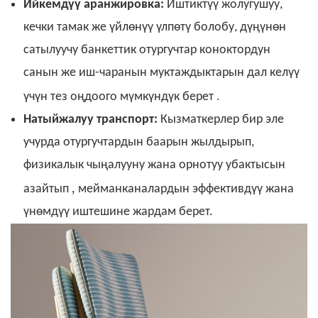
Ийкемдүү аранжировка:
Иштиктүү жолугушуу,
кечки тамак же үйлөнүү үлпөтү болобу, дүңүнөн
сатылуучу банкеттик отургучтар коноктордун
санын же иш-чаранын муктаждыктарын дал келүү
.
үчүн тез оңдоого мүмкүндүк берет
Натыйжалуу транспорт:
Кызматкерлер бир эле
учурда отургучтардын баарын жылдырып,
физикалык чыңалууну жана орнотуу убактысын
,
азайтып
мейманканалардын эффективдүү жана
үнөмдүү иштешине жардам берет.