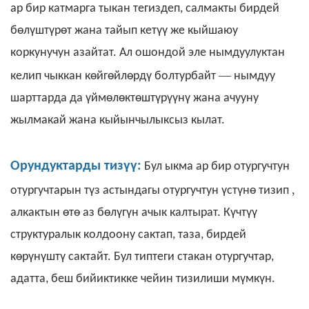
ар бир катмарга тыкан тегиздеп, салмакты бирдей
бөлүштүрөт жана тайып кетүү же кыйшаюу
коркунучун азайтат. Ал ошондой эле нымдуулуктан
—
келип чыккан көйгөйлөрдү болтурбайт
нымдуу
шарттарда да үймөлөктөштүрүүнү жана ачууну
жылмакай жана кыйынчылыксыз кылат.
Орундуктарды тизүү:
Бул ыкма ар бир отургучтун
,
отургучтарын түз астындагы отургучтун үстүнө тизип
алкактын өтө аз бөлүгүн ачык калтырат. Күчтүү
структуралык колдоону сактап, таза, бирдей
көрүнүштү сактайт. Бул типтеги стакан отургучтар,
адатта, беш бийиктикке чейин тизилиши мүмкүн.