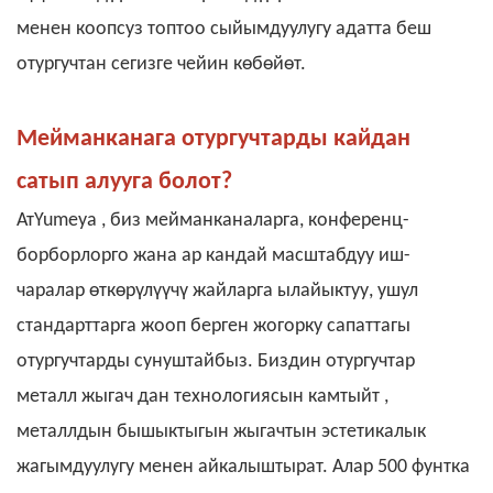
менен коопсуз топтоо сыйымдуулугу адатта беш
отургучтан сегизге чейин көбөйөт.
Мейманканага отургучтарды кайдан
сатып алууга болот?
Ат
Yumeya
, биз мейманканаларга, конференц-
борборлорго жана ар кандай масштабдуу иш-
чаралар өткөрүлүүчү жайларга ылайыктуу, ушул
стандарттарга жооп берген жогорку сапаттагы
отургучтарды
сунуштайбыз. Биздин отургучтар
металл жыгач дан технологиясын камтыйт
,
металлдын бышыктыгын жыгачтын эстетикалык
жагымдуулугу менен айкалыштырат. Алар 500 фунтка