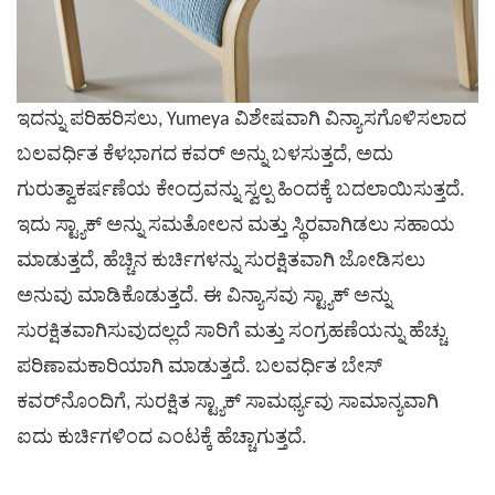
ಇದನ್ನು ಪರಿಹರಿಸಲು, Yumeya ವಿಶೇಷವಾಗಿ ವಿನ್ಯಾಸಗೊಳಿಸಲಾದ
ಬಲವರ್ಧಿತ ಕೆಳಭಾಗದ ಕವರ್ ಅನ್ನು ಬಳಸುತ್ತದೆ, ಅದು
ಗುರುತ್ವಾಕರ್ಷಣೆಯ ಕೇಂದ್ರವನ್ನು ಸ್ವಲ್ಪ ಹಿಂದಕ್ಕೆ ಬದಲಾಯಿಸುತ್ತದೆ.
ಇದು ಸ್ಟ್ಯಾಕ್ ಅನ್ನು ಸಮತೋಲನ ಮತ್ತು ಸ್ಥಿರವಾಗಿಡಲು ಸಹಾಯ
ಮಾಡುತ್ತದೆ, ಹೆಚ್ಚಿನ ಕುರ್ಚಿಗಳನ್ನು ಸುರಕ್ಷಿತವಾಗಿ ಜೋಡಿಸಲು
ಅನುವು ಮಾಡಿಕೊಡುತ್ತದೆ. ಈ ವಿನ್ಯಾಸವು ಸ್ಟ್ಯಾಕ್ ಅನ್ನು
ಸುರಕ್ಷಿತವಾಗಿಸುವುದಲ್ಲದೆ ಸಾರಿಗೆ ಮತ್ತು ಸಂಗ್ರಹಣೆಯನ್ನು ಹೆಚ್ಚು
ಪರಿಣಾಮಕಾರಿಯಾಗಿ ಮಾಡುತ್ತದೆ. ಬಲವರ್ಧಿತ ಬೇಸ್
ಕವರ್‌ನೊಂದಿಗೆ, ಸುರಕ್ಷಿತ ಸ್ಟ್ಯಾಕ್ ಸಾಮರ್ಥ್ಯವು ಸಾಮಾನ್ಯವಾಗಿ
ಐದು ಕುರ್ಚಿಗಳಿಂದ ಎಂಟಕ್ಕೆ ಹೆಚ್ಚಾಗುತ್ತದೆ.