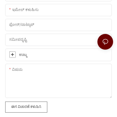
ಇಮೇಲ್ ಕಳುಹಿಸು
ಫೋನ್/ವಾಟ್ಸಾಪ್
ಸಮೀಪದೃಷ್ಟಿ
ಉಜ್ಜು
ವಿಷಯ
ಈಗ ವಿಚಾರಣೆ ಕಳುಹಿಸಿ