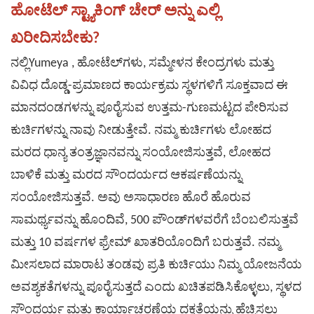
ಹೋಟೆಲ್ ಸ್ಟ್ಯಾಕಿಂಗ್ ಚೇರ್ ಅನ್ನು ಎಲ್ಲಿ
ಖರೀದಿಸಬೇಕು?
ನಲ್ಲಿ
Yumeya
, ಹೋಟೆಲ್‌ಗಳು, ಸಮ್ಮೇಳನ ಕೇಂದ್ರಗಳು ಮತ್ತು
ವಿವಿಧ ದೊಡ್ಡ-ಪ್ರಮಾಣದ ಕಾರ್ಯಕ್ರಮ ಸ್ಥಳಗಳಿಗೆ ಸೂಕ್ತವಾದ ಈ
ಮಾನದಂಡಗಳನ್ನು ಪೂರೈಸುವ ಉತ್ತಮ-ಗುಣಮಟ್ಟದ
ಪೇರಿಸುವ
ಕುರ್ಚಿಗಳನ್ನು
ನಾವು ನೀಡುತ್ತೇವೆ. ನಮ್ಮ ಕುರ್ಚಿಗಳು ಲೋಹದ
ಮರದ
ಧಾನ್ಯ ತಂತ್ರಜ್ಞಾನವನ್ನು ಸಂಯೋಜಿಸುತ್ತವೆ, ಲೋಹದ
ಬಾಳಿಕೆ ಮತ್ತು ಮರದ ಸೌಂದರ್ಯದ ಆಕರ್ಷಣೆಯನ್ನು
ಸಂಯೋಜಿಸುತ್ತವೆ. ಅವು ಅಸಾಧಾರಣ ಹೊರೆ ಹೊರುವ
ಸಾಮರ್ಥ್ಯವನ್ನು ಹೊಂದಿವೆ, 500 ಪೌಂಡ್‌ಗಳವರೆಗೆ ಬೆಂಬಲಿಸುತ್ತವೆ
ಮತ್ತು 10 ವರ್ಷಗಳ ಫ್ರೇಮ್ ಖಾತರಿಯೊಂದಿಗೆ ಬರುತ್ತವೆ. ನಮ್ಮ
ಮೀಸಲಾದ ಮಾರಾಟ ತಂಡವು ಪ್ರತಿ ಕುರ್ಚಿಯು ನಿಮ್ಮ ಯೋಜನೆಯ
ಅವಶ್ಯಕತೆಗಳನ್ನು ಪೂರೈಸುತ್ತದೆ ಎಂದು ಖಚಿತಪಡಿಸಿಕೊಳ್ಳಲು, ಸ್ಥಳದ
ಸೌಂದರ್ಯ ಮತ್ತು ಕಾರ್ಯಾಚರಣೆಯ ದಕ್ಷತೆಯನ್ನು ಹೆಚ್ಚಿಸಲು