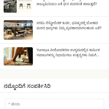
ಅಲ್ಯೂಮಿನಿಯಂ ಏಕೆ ಘನ ಮರದಂತೆ ಕಾಣುತ್ತದೆ?
ಸಗಟು ರೆಸ್ಟೋರೆಂಟ್ ಕುರ್ಚಿ, ಭವಿಷ್ಯದಲ್ಲಿ ಲೋಹದ
ಮರದ ಧಾನ್ಯಗಳು ನಿಮ್ಮ ವ್ಯವಹಾರವಾಗಬಹುದು ಏಕೆ?
Yumeya ಪೀಠೋಪಕರಣ ಉದ್ಯಮದಲ್ಲಿನ ಕಾರ್ಮಿಕ
ಸವಾಲುಗಳನ್ನು ನಿಭಾಯಿಸಲು ಉತ್ಪನ್ನಗಳು ನಿಮಗೆ
ಸಹಾಯ ಮಾಡುತ್ತವೆ.
ನಮ್ಮೊಂದಿಗೆ ಸಂಪರ್ಕಿಸಿರಿ
ಹೆಸರು