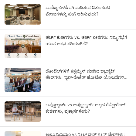
ವಾಣಿಜ್ಯ ಬಳಕೆಗಾಗಿ ಮಡಿಸುವ ಔತಣಕೂಟ
ಮೇಜುಗಳನ್ನು ಹೇಗೆ ಆರಿಸುವುದು?
ಚರ್ಚ್ ಕುರ್ಚಿಗಳು vs. ಚರ್ಚ್ ಪೀಠಗಳು: ನಿಮ್ಮ ಸಭೆಗೆ
ಯಾವ ಆಸನ ಸರಿಯಾಗಿದೆ?
ಹೋಟೆಲ್‌ಗಳಿಗೆ ಕಸ್ಟಮೈಸ್ ಮಾಡಿದ ಬ್ಯಾಂಕ್ವೆಟ್
ಚೇರ್‌ಗಳು: ಸ್ಟಾರ್-ರೇಟೆಡ್ ಹೋಟೆಲ್ ಯೋಜನೆಗಳಿಗಾಗಿ
OEM ಮಾರ್ಗದರ್ಶಿ
ಅಪ್ಹೋಲ್ಟರ್ಡ್ vs ಅಪ್ಹೋಲ್ಟರ್ಡ್ ಅಲ್ಲದ ರೆಸ್ಟೋರೆಂಟ್
ಕುರ್ಚಿಗಳು, ವ್ಯತ್ಯಾಸಗಳೇನು?
ಅಲ್ಯೂಮಿನಿಯಂ vs ಸ್ಟೀಲ್ ವುಡ್ ಗ್ರೇನ್ ಚೇರ್‌ಗಳು: