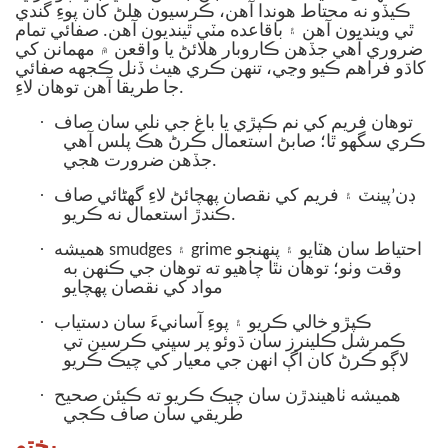
ڪيڏو نه محتاط ھوندا آھن، ڪرسيون ھلڻ کان پوءِ گندي
ٿي وينديون آھن ۽ باقاعده مٽي ٿينديون آھن. صفائي تمام
ضروري آهي جڏهن ڪاروبار هلائڻ يا واقعن ۾ مهمانن کي
کاڌو فراهم ڪيو وڃي، تنهن ڪري هيٺ ڏنل ڪجهه صفائي
جا طريقا آهن توهان لاءِ.
·
توهان فريم کي نم ڪپڙي يا باغ جي نلي سان صاف
ڪري سگهو ٿا؛ صابڻ استعمال ڪرڻ هڪ پلس آهي
جڏهن ضرورت هجي.
·
ڊن’پينٽ ۽ فريم کي نقصان پهچائڻ لاءِ گھڻائي صاف
ڪندڙ استعمال نه ڪريو.
·
هميشه smudges ۽ grime احتياط سان هٽايو ۽ پنهنجو
وقت وٺو؛ توهان نٿا چاهيو ته توهان جي ڪنهن به
مواد کي نقصان پهچايو
·
ڪپڙو خالي ڪريو ۽ پوءِ آسانيءَ سان دستياب
ڪمرشل ڪلينرز سان ڌوئو پر سڀني ڪرسين تي
لاڳو ڪرڻ کان اڳ انھن جي معيار کي چيڪ ڪريو
·
هميشه ٺاهيندڙن سان چيڪ ڪريو ته ڪيئن صحيح
طريقي سان صاف ڪجي
پختو