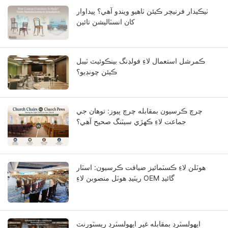
ٺيڪيدار فرنيچر ڪيئن ٺاهيو ويندو آهي؟ پيداوار
کان انسٽاليشن تائين
ڪمرشل استعمال لاءِ فولڊنگ بينڪوئيٽ ٽيبل
ڪيئن چونڊيو؟
چرچ ڪرسيون بمقابله چرچ پيوز: توهان جي
جماعت لاءِ ڪهڙي سيٽنگ صحيح آهي؟
هوٽلن لاءِ ڪسٽمائيز ضيافت ڪرسيون: اسٽار
ريٽيڊ هوٽل منصوبن لاءِ OEM گائيڊ
اپهولسٽرڊ بمقابله غير اپهولسٽرڊ ريسٽورنٽ