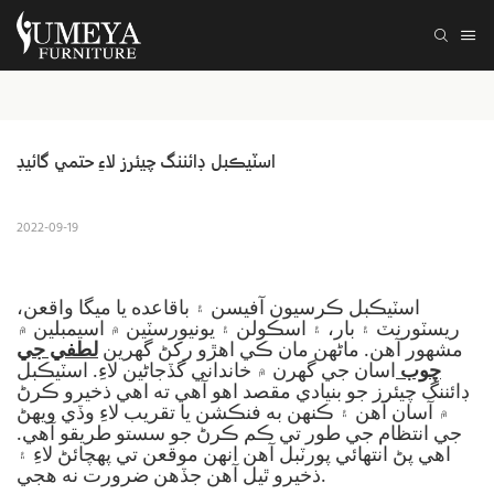
اسٽيڪبل ڊائننگ چيئرز لاءِ حتمي گائيڊ
2022-09-19
اسٽيڪبل ڪرسيون آفيسن ۽ باقاعده يا ميگا واقعن،
ريسٽورنٽ ۽ بار، ۽ اسڪولن ۽ يونيورسٽين ۾ اسيمبلين ۾
مشهور آهن. ماڻھن مان ڪي اھڙو رکڻ گھرين
لطفي جي
چوب
اسان جي گهرن ۾ خانداني گڏجاڻين لاءِ.
اسٽيڪبل
ڊائننگ چيئرز جو بنيادي مقصد اهو آهي ته اهي ذخيرو ڪرڻ
۾ آسان آهن ۽ ڪنهن به فنڪشن يا تقريب لاءِ وڏي ويهڻ
جي انتظام جي طور تي ڪم ڪرڻ جو سستو طريقو آهي.
اهي پڻ انتهائي پورٽبل آهن انهن موقعن تي پهچائڻ لاءِ ۽
ذخيرو ٿيل آهن جڏهن ضرورت نه هجي.