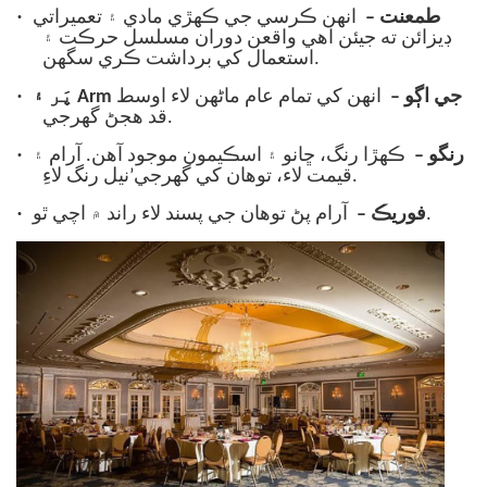
·
طمعنت –
انهن ڪرسي جي ڪهڙي مادي ۽ تعميراتي
ڊيزائن ته جيئن اهي واقعن دوران مسلسل حرڪت ۽
استعمال کي برداشت ڪري سگهن.
·
پَر ۽ Arm جي اڳو –
انهن کي تمام عام ماڻهن لاء اوسط
قد هجڻ گهرجي.
·
رنگو –
ڪهڙا رنگ، ڇانو ۽ اسڪيمون موجود آهن. آرام ۽
قيمت لاء، توهان کي گهرجي’نيل رنگ لاءِ.
·
آرام پڻ توهان جي پسند لاء راند ۾ اچي ٿو.
فوريڪ –