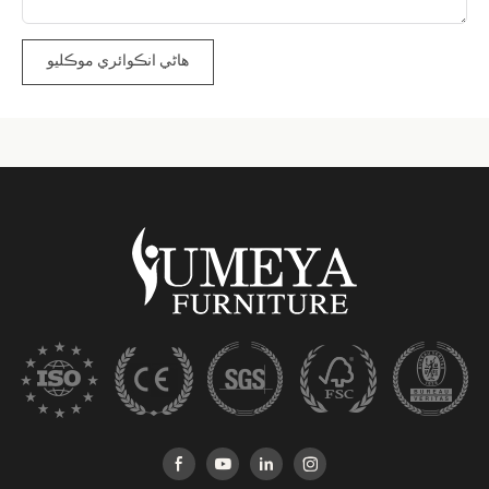
هاڻي انڪوائري موڪليو