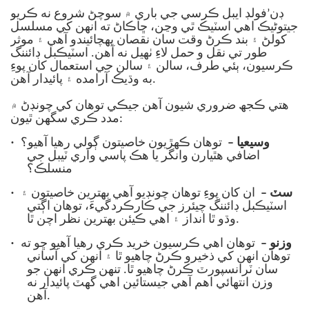
ڊن’فولڊ ايبل ڪرسي جي باري ۾ سوچڻ شروع نه ڪريو
جيتوڻيڪ اهي اسٽيڪ ٿي وڃن، ڇاڪاڻ ته انهن کي مسلسل
کولڻ ۽ بند ڪرڻ وقت سان نقصان پهچائيندو آهي ۽ موثر
طور تي نقل و حمل لاءِ ٺهيل نه آهن. اسٽيڪبل ڊائننگ
ڪرسيون، ٻئي طرف، سالن ۽ سالن جي استعمال کان پوءِ
به وڌيڪ آرامده ۽ پائيدار آهن.
هتي ڪجھ ضروري شيون آھن جيڪي توھان کي چونڊڻ ۾
مدد ڪري سگھن ٿيون:
·
وسيعيا –
توهان ڪهڙيون خاصيتون ڳولي رهيا آهيو؟
اضافي هٿيارن وانگر يا هڪ پاسي واري ٽيبل جي
منسلڪ؟
·
سٽ –
ان کان پوءِ توھان چونڊيو آھي بھترين خاصيتون ۽
اسٽيڪبل ڊائننگ چيئرز جي ڪارڪردگيءَ، توھان اڳتي
وڌو ٿا انداز ۽ اھي ڪيئن بھترين نظر اچن ٿا.
·
وزنو –
توهان اهي ڪرسيون خريد ڪري رهيا آهيو ڇو ته
توهان انهن کي ذخيرو ڪرڻ چاهيو ٿا ۽ انهن کي آساني
سان ٽرانسپورٽ ڪرڻ چاهيو ٿا. تنهن ڪري انهن جو
وزن انتهائي اهم آهي جيستائين اهي گهٽ پائيدار نه
آهن.