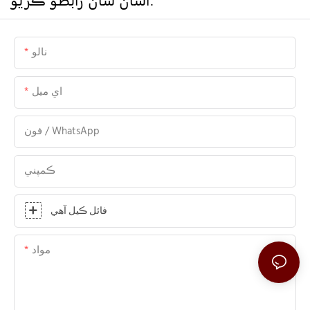
نالو
اي ميل
فون / WhatsApp
ڪمپني
فائل ڪيل آهي
مواد