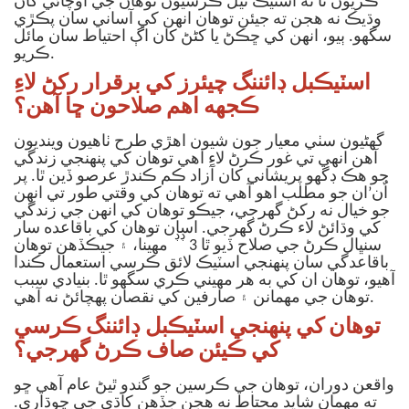
ڪريون ٿا ته اسٽيڪ ٿيل ڪرسيون توهان جي اوچائي کان
وڌيڪ نه هجن ته جيئن توهان انهن کي آساني سان پڪڙي
سگهو. ٻيو، انهن کي ڇڪڻ يا کڻڻ کان اڳ احتياط سان مائل
ڪريو.
اسٽيڪبل ڊائننگ چيئرز کي برقرار رکڻ لاءِ
ڪجهه اهم صلاحون ڇا آهن؟
گهڻيون سٺي معيار جون شيون اهڙي طرح ٺاهيون وينديون
آهن انهي تي غور ڪرڻ لاءِ اهي توهان کي پنهنجي زندگي
جو هڪ ڊگهو پريشاني کان آزاد ڪم ڪندڙ عرصو ڏين ٿا. پر
اُن’ان جو مطلب اهو آهي ته توهان کي وقتي طور تي انهن
جو خيال نه رکڻ گهرجي، جيڪو توهان کي انهن جي زندگي
کي وڌائڻ لاء ڪرڻ گهرجي.
اسان توهان کي باقاعده سار
ڊڊ
سنڀال ڪرڻ جي صلاح ڏيو ٿا 3
مھينا، ۽ جيڪڏھن توھان
باقاعدگي سان پنھنجي اسٽيڪ لائق ڪرسي استعمال ڪندا
آھيو، توھان ان کي به ھر مھيني ڪري سگھو ٿا. بنيادي سبب
توهان جي مهمانن ۽ صارفين کي نقصان پهچائڻ نه آهي.
توهان کي پنهنجي اسٽيڪبل ڊائننگ ڪرسي
کي ڪيئن صاف ڪرڻ گهرجي؟
واقعن دوران، توهان جي ڪرسين جو گندو ٿيڻ عام آهي ڇو
ته مهمان شايد محتاط نه هجن جڏهن کاڌي جي چوڌاري.