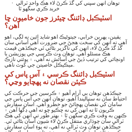
·
توهان انهن سڀني کي گڏ ڪرڻ لاء هڪ واحد ٽرالي
خريد ڪري سگهو ٿا
اسٽيڪبل ڊائننگ چيئرز جون خاميون ڇا
آهن؟
يقينن، پهرين خرابي، جيتوڻيڪ اهو شايد ائين نه لڳي، اهو
آهي ته انهن کي سخت هجڻ جي ضرورت آهي آساني سان
گڏ گڏ ڪرڻ لاء، انهن کي ناگزير بڻائي ٿي جيڪڏهن قيمت
هڪ مسئلو آهي. توهان وٽ ڪرسي جي پوزيشن يا
اونچائي کي ترتيب ڏيڻ جي آسائش نه آهي، ۽ پوئتي نازڪ
ميڪيڪل خاصيتن جي کوٽ ناهي.
اسٽيڪبل ڊائننگ ڪرسي ۽ آس پاس کي
ڪيئن نقصان نه پهچايو وڃي؟
جيڪڏهن توهان بي آرام آهيو ۽ ڪرسين جي حرڪت کي
احتياط سان نه سنڀاليندا آهيو، توهان انهن جي آس پاس جي
سامان کي نقصان پهچائڻ جو خطرو آهي. اسان سفارش
ڪريون ٿا ته انهن کي نه ڇڪيو ڇو ته اهي ڊگها آهن ۽
ڪنهن به وقت ڪري سگهن ٿا ۽ بهتر طور تي انهن کي هڪ
ٽرالي سان چوڌاري منتقل ڪرڻ لاء شيون آسان بڻائي ٿي.
جيڪڏهن توهان وٽ ٽرالي نه آهي، ته پوءِ اسان سفارش