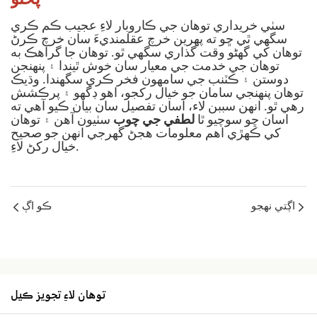
سٺي خريداري توهان جي ڪاروبار لاءِ عجيب ڪم ڪري
سگهي ٿي ڇو ته پهرين خرچ عقلمنديءَ سان خرچ ڪرڻ
توهان کي گهڻو وقت گذاري سگهي ٿو. توهان جا گراهڪ به
توهان جي خدمت جي معيار سان خوش ٿيندا ۽ پنهنجن
دوستن ۽ ڪٽنب جي سامهون فخر ڪري سگهندا. وڌيڪ
توهان پنهنجي سامان جو خيال رکجو، اهو ڊگهو ۽ پرڪشش
رهي ٿو. انهن سببن لاء، اسان تفصيل سان بيان ڪيو آهي ته
اسان ڇو سوچيو ٿا
لطفي جي چوب
سٺيون آهن ۽ توهان
کي ڪهڙي اهم معلومات هجڻ گهرجي انهن جو صحيح
خيال رکڻ لاءِ.
اڳتي نهجو
ڪو اڳ
توھان لاءِ تجويز ڪيل