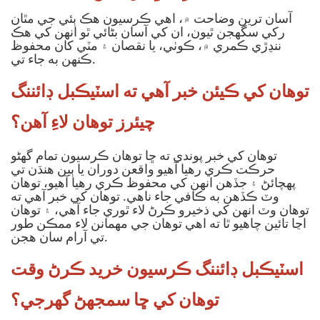
آسان ترين وضاحت ۾، اهي ڪرسيون هڪ ٻئي جي مٿان
رکي سگهجن ٿيون، ان کي آسان بڻائي ٿو انهن کي هڪ
ننڍڙي ڪمري ۾، ڪوٺي، يا نقصان ۽ مٽي کان محفوظ
ڪنهن به جاء تي.
توهان کي ڪيئن خبر آهي ته اسٽيڪبل ڊائننگ
چيئرز توهان لاءِ آهن؟
توهان کي خبر پوندي ته ڇا توهان ڪرسيون تمام گهڻو
حرڪت ڪري رهيا آهيو واقعن دوران يا ٻين هنڌن تي
پهچائڻ ۽ جڏهن انهن کي محفوظ ڪري رهيا آهيو، توهان
وٽ ڪڏهن به ڪافي جاء ناهي. توهان کي خبر آهي ته
توهان وٽ انهن کي ذخيرو ڪرڻ لاء ٿوري جاء آهي، ۽ توهان
اڃا تائين چاهيو ٿا ته اهي توهان جي مهمانن لاء ممڪن طور
تي آرام سان هجن.
اسٽيڪبل ڊائننگ ڪرسيون خريد ڪرڻ وقت
توهان کي ڇا سمجهڻ گهرجي؟