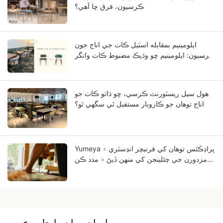
ڪرسيون، فرق ڇا آهي؟
ايلومينيم بمقابله اسٽيل ڪاٺ جي اناج جون
ڪرسيون: ايلومينيم ڇو وڌيڪ مضبوط ڪاٺ وانگر
نظر اچي ٿو؟
هول سيل ريسٽورنٽ ڪرسي، ڇو ڌاتو ڪاٺ جو
اناج توهان جو ڪاروبار مستقبل ٿي سگهي ٿو؟
Yumeya پراڊڪٽس توهان کي فرنيچر انڊسٽري ۾
مزدورن جي چئلينجن کي منهن ڏيڻ ۾ مدد ڪن
ٿيون.
اسان سان رابطو ڪريو.