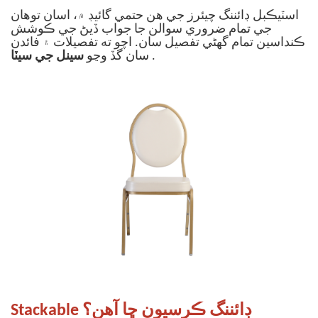
اسٽيڪبل ڊائننگ چيئرز جي هن حتمي گائيڊ ۾، اسان توهان
جي تمام ضروري سوالن جا جواب ڏيڻ جي ڪوشش
ڪنداسين تمام گهڻي تفصيل سان. اچو ته تفصيلات ۽ فائدن
.
سينل جي سيٽا
سان گڏ وڃو
Stackable ڊائننگ ڪرسيون ڇا آهن؟