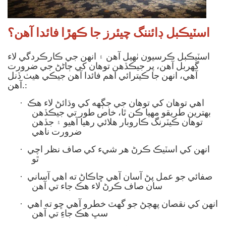
اسٽيڪبل ڊائننگ چيئرز جا ڪهڙا فائدا آهن؟
اسٽيڪبل ڪرسيون ٺهيل آهن ۽ انهن جي ڪارڪردگي لاء
گهربل آهن، پر جيڪڏهن توهان کي ڄاڻڻ جي ضرورت
آهي، انهن جا ڪيترائي اهم فائدا آهن جيڪي هيٺ ڏنل
آهن.:
·
اهي توهان کي توهان جي جڳهه کي وڌائڻ لاء هڪ
بهترين طريقو مهيا ڪن ٿا، خاص طور تي جيڪڏهن
توهان ڪيٽرنگ ڪاروبار هلائي رهيا آهيو ۽ جڏهن
ضرورت ناهي
·
انهن کي اسٽيڪ ڪرڻ هر شيء کي صاف نظر اچي
ٿو
·
صفائي جو عمل پڻ آسان آهي ڇاڪاڻ ته اهي آساني
سان صاف ڪرڻ لاء هڪ جاء تي آهن
·
انهن کي نقصان پهچڻ جو گهٽ خطرو آهي ڇو ته اهي
سڀ هڪ جاءِ تي آهن