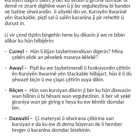
kursiyên dagirtî bikin, ji ber ku vebûn û girtina domdar bi
demê re zirarê digihîne wan û ji bo veguheztina bi bandor
ne hatine sêwirandin. Ji aliyekî din ve, Kursiyên Xwarinê
yên Stackable, piştî sal û salên karanîna jî pir rehettir û
durust in.
Li vir çend tiştên bingehîn hene ku dikarin ji we re bibin
alîkar ku hûn hilbijêrin:
·
Cureyî –
Hûn li kîjan taybetmendiyan digerin? Mîna
çekên zêde an pêvekek maseya kêlekê?
·
Awayî –
Piştî ku we taybetmendî û fonksiyonên çêtirîn
ên Kursiyên Xwarinê yên Stackable hilbijart, hûn ê li dû
şêwazê biçin û ew çiqas çêtirîn xuya dikin.
·
Rêçen –
Hûn van kursiyan dikirin ji ber ku hûn dixwazin
wan hilînin û bi hêsanî wan veguhezînin. Ji ber vê yekê
giraniya wan pir girîng e heya ku ew kêmtir domdar
bin.
·
Daxwahî –
Çi materyal û sêwirana çêkirina van
kursiyan e da ku ew di dema bûyeran de li hember
tevger û karanîna domdar bisekinin.