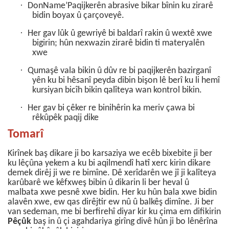
·
DonName’Paqijkerên abrasive bikar bînin ku zirarê
bidin boyax û çarçoveyê.
·
Her gav lûk û gewriyê bi baldarî rakin û wextê xwe
bigirin; hûn nexwazin zirarê bidin ti materyalên
xwe
·
Qumaşê vala bikin û dûv re bi paqijkerên bazirganî
yên ku bi hêsanî peyda dibin bişon lê berî ku li hemî
kursiyan bicîh bikin qalîteya wan kontrol bikin.
·
Her gav bi çêker re binihêrin ka meriv çawa bi
rêkûpêk paqij dike
Tomarî
Kirînek baş dikare ji bo karsaziya we ecêb bixebite ji ber
ku lêçûna yekem a ku bi aqilmendî hatî xerc kirin dikare
demek dirêj ji we re bimîne. Dê xerîdarên we jî ji kalîteya
karûbarê we kêfxweş bibin û dikarin li ber heval û
malbata xwe pesnê xwe bidin. Her ku hûn bala xwe bidin
alavên xwe, ew qas dirêjtir ew nû û balkêş dimîne. Ji ber
van sedeman, me bi berfirehî diyar kir ku çima em difikirin
Pêçûk
baş in û çi agahdariya girîng divê hûn ji bo lênêrîna