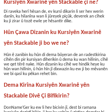
Kursiyên Xwarinê yên Stackable çi ne?
Di raveka herî hêsan de, ev kursî dikarin li ser hev werin
danîn, ku hilanîna wan li jûreyek piçûk, deverek an cîhek
ku ji zirar û tozê ewle ye hêsantir dike.
Hûn Çawa Dizanin ku Kursiyên Xwarinê
yên Stackable ji bo we ne?
Hûn ê zanibin ku hûn di dema bûyeran de an radestkirina
cîhên din pir kursiyan diherikin û dema ku wan hilînin, cîhê
we qet têrê nake. Hûn dizanin ku cîhê we hindik heye ku
hûn wan hilînin, û hûn hîn jî dixwazin ku ew ji bo mêvanên
we bi qasî ku pêkan rehet bin.
Dema Kirîna Kursiyên Xwarinê yên
Stackable Divê Çi Bifikirin?
DonName’Ger ku ew li hev bicivin jî, dest bi ramana