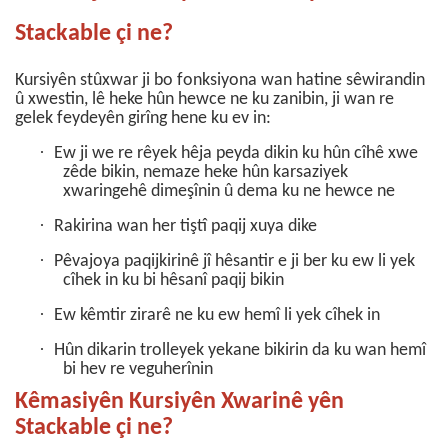
Stackable çi ne?
Kursiyên stûxwar ji bo fonksiyona wan hatine sêwirandin
û xwestin, lê heke hûn hewce ne ku zanibin, ji wan re
gelek feydeyên girîng hene ku ev in:
·
Ew ji we re rêyek hêja peyda dikin ku hûn cîhê xwe
zêde bikin, nemaze heke hûn karsaziyek
xwaringehê dimeşînin û dema ku ne hewce ne
·
Rakirina wan her tiştî paqij xuya dike
·
Pêvajoya paqijkirinê jî hêsantir e ji ber ku ew li yek
cîhek in ku bi hêsanî paqij bikin
·
Ew kêmtir zirarê ne ku ew hemî li yek cîhek in
·
Hûn dikarin trolleyek yekane bikirin da ku wan hemî
bi hev re veguherînin
Kêmasiyên Kursiyên Xwarinê yên
Stackable çi ne?