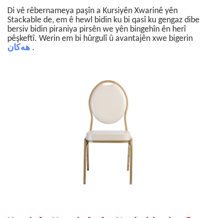
Di vê rêbernameya paşîn a Kursiyên Xwarinê yên
Stackable de, em ê hewl bidin ku bi qasî ku gengaz dibe
bersiv bidin piraniya pirsên we yên bingehîn ên herî
pêşkeftî. Werin em bi hûrgulî û avantajên xwe bigerin
هەکان
.