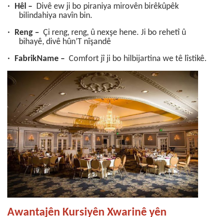
·
Hêl –
Divê ew ji bo piraniya mirovên birêkûpêk
bilindahiya navîn bin.
·
Reng –
Çi reng, reng, û nexşe hene. Ji bo rehetî û
bihayê, divê hûn’T nîşandê
·
FabrikName –
Comfort jî ji bo hilbijartina we tê lîstikê.
Awantajên Kursiyên Xwarinê yên