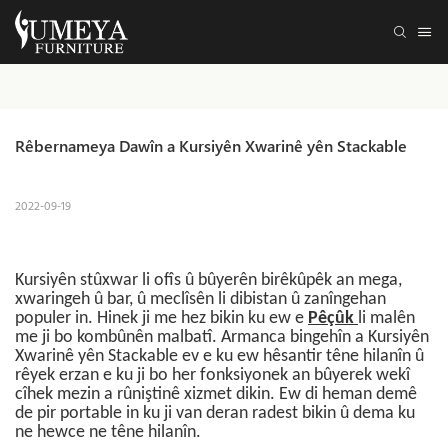
Rêbernameya Dawîn a Kursiyên Xwarinê yên Stackable
2022-09-19
Kursiyên stûxwar li ofîs û bûyerên birêkûpêk an mega,
xwaringeh û bar, û meclîsên li dibistan û zanîngehan
populer in. Hinek ji me hez bikin ku ew e
Pêçûk
li malên
me ji bo kombûnên malbatî.
Armanca bingehîn a Kursiyên
Xwarinê yên Stackable ev e ku ew hêsantir têne hilanîn û
rêyek erzan e ku ji bo her fonksiyonek an bûyerek wekî
cîhek mezin a rûniştinê xizmet dikin. Ew di heman demê
de pir portable in ku ji van deran radest bikin û dema ku
ne hewce ne têne hilanîn.