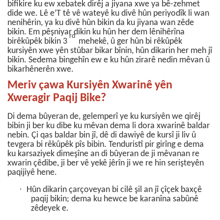
bifikire ku ew xebatek dirêj a jiyana xwe ya bê-zehmet
dide we. Lê e’T tê vê wateyê ku divê hûn periyodîk li wan
nenihêrin, ya ku divê hûn bikin da ku jiyana wan zêde
bikin.
Em pêşniyar dikin ku hûn her dem lênihêrîna
rd
birêkûpêk bikin 3
mehekê, û ger hûn bi rêkûpêk
kursiyên xwe yên stûbar bikar bînin, hûn dikarin her meh jî
bikin. Sedema bingehîn ew e ku hûn zirarê nedin mêvan û
bikarhênerên xwe.
Meriv çawa Kursiyên Xwarinê yên
Xweragir Paqij Bike?
Di dema bûyeran de, gelemperî ye ku kursiyên we qirêj
bibin ji ber ku dibe ku mêvan dema li dora xwarinê baldar
nebin. Çi qas baldar bin jî, dê di dawiyê de kursî ji liv û
tevgera bi rêkûpêk pîs bibin. Tenduristî pir girîng e dema
ku karsaziyek dimeşîne an di bûyeran de ji mêvanan re
xwarin çêdibe, ji ber vê yekê jêrîn ji we re hin serişteyên
paqijiyê hene.
·
Hûn dikarin çarçoveyan bi cilê şil an jî çîçek baxçê
paqij bikin; dema ku hewce be karanîna sabûnê
zêdeyek e.