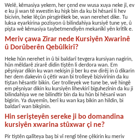
Welê, kêmasiya yekem, her çend ew wusa xuya neke jî, ev
e ku ji wan tê xwestin ku hişk bin da ku bi hêsanî li hev
bicivin, heke lêçûn pirsgirêkek be, wan nerehet dike. Tu
luksa eyarkirina pozîsyon û bilindahiya kursiyê tune ye, û
pişta wê kêmasiya taybetmendiyên mekanîkî yên krîtîk e.
Meriv çawa Zirar nede Kursiyên Xwarinê
û Dorûberên Qebûlkirî?
Heke hûn nerehet in û bi baldarî tevgera kursiyan nagirin,
hûn mêldarê zirarê didin tiştên li derdora wan. Em
pêşniyar dikin ku wan nekişin ji ber ku ew dirêj in û dikarin
her dem dakevin û çêtir wan bi trolleyê bizivirînin da ku
tiştan hêsantir bikin.
Ger trolleyek we tune be, wê hingê
em pêşniyar dikin ku kursiyên lihevkirî biguhezînin da ku ji
bilindahiya we ne bilindtir bin da ku hûn bi hêsanî wan
bigirin. Ya duyemîn, berî ku wan kaş bikin an hildin, bi
baldarî wan bikşînin.
Hin serişteyên sereke ji bo domandina
kursiyên xwarina stûxwar çi ne?
Pir tiştên qalîteya baş bi vî rengî têne çêkirin ku meriv