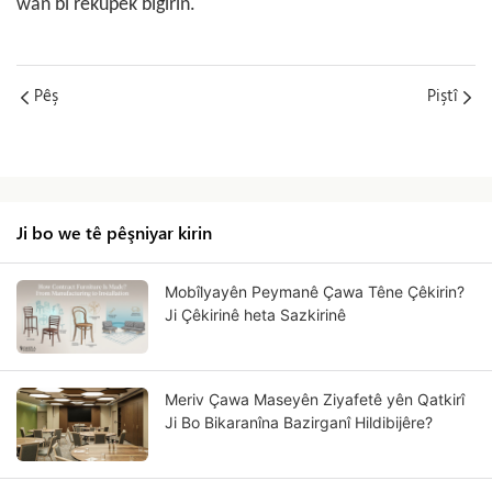
wan bi rêkûpêk bigirin.
Pêş
Piştî
Ji bo we tê pêşniyar kirin
Mobîlyayên Peymanê Çawa Têne Çêkirin?
Ji Çêkirinê heta Sazkirinê
Meriv Çawa Maseyên Ziyafetê yên Qatkirî
Ji Bo Bikaranîna Bazirganî Hildibijêre?