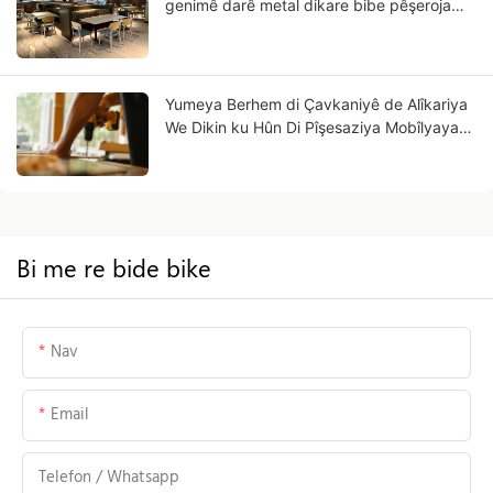
genimê darê metal dikare bibe pêşeroja
karsaziya we?
Yumeya Berhem di Çavkaniyê de Alîkariya
We Dikin ku Hûn Di Pîşesaziya Mobîlyayan
de Pirsgirêkên Kedê Bi Çareseriyê Re
Derbas Bikin
Bi me re bide bike
Nav
Email
Telefon / Whatsapp