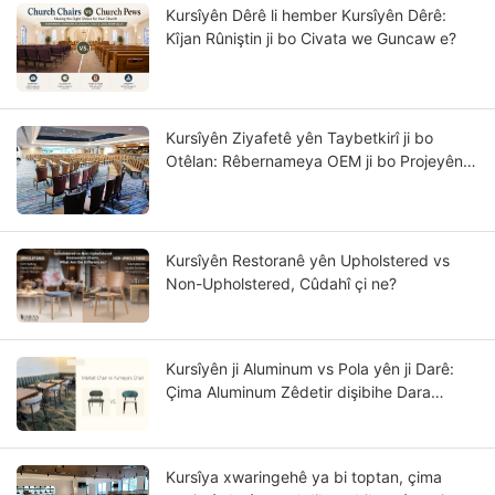
Kursîyên Dêrê li hember Kursîyên Dêrê:
Kîjan Rûniştin ji bo Civata we Guncaw e?
Kursîyên Ziyafetê yên Taybetkirî ji bo
Otêlan: Rêbernameya OEM ji bo Projeyên
Otêlên Stêrk-Nirxandî
Kursîyên Restoranê yên Upholstered vs
Non-Upholstered, Cûdahî çi ne?
Kursîyên ji Aluminum vs Pola yên ji Darê:
Çima Aluminum Zêdetir dişibihe Dara
Masîf?
Kursîya xwaringehê ya bi toptan, çima