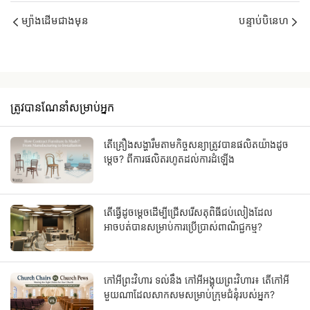
ម្យ៉ាងដើមជាងមុន
បន្ទាប់បិនេហ
ត្រូវបានណែនាំសម្រាប់អ្នក
តើគ្រឿងសង្ហារឹមតាមកិច្ចសន្យាត្រូវបានផលិតយ៉ាងដូច
ម្តេច? ពីការផលិតរហូតដល់ការដំឡើង
តើធ្វើដូចម្តេចដើម្បីជ្រើសរើសតុពិធីជប់លៀងដែល
អាចបត់បានសម្រាប់ការប្រើប្រាស់ពាណិជ្ជកម្ម?
កៅអីព្រះវិហារ ទល់នឹង កៅអីអង្គុយព្រះវិហារ៖ តើកៅអី
មួយណាដែលសាកសមសម្រាប់ក្រុមជំនុំរបស់អ្នក?