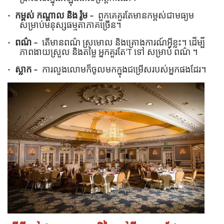
·
កម្ពស់ កណ្ដាល និង រ៉ូម –
ពួកគេគួរតែមានកម្ពស់ជាមធ្យម
សម្រាប់មនុស្សធម្មតាភាគច្រើន។
·
ពណ៌ –
តើមានពណ៌ ស្រមោល និងគ្រោងការណ៍អ្វីខ្លះ។ ដើម្បី
ភាពងាយស្រួល និងតម្លៃ អ្នកគួរតែ’T ទៅ សម្រាប់ ពណ៌ ។
·
ស្លាក –
ការលួងលោមក៏ចូលមកក្នុងជម្រើសរបស់អ្នកផងដែរ។