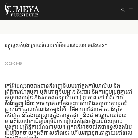
មគ្គុទ្ទេសក៍ចុងក្រោយចំពោះកៅអីអាហារដែលអាចជង់បាន។
2022-09-19
កៅអីដែលអាចជង់បានគឺពេញនិយមនៅក្នុងការិយាល័យ និង
ព្រឹត្តិការណ៍ធម្មតា ឬធំ ភោជនីយដ្ឋាន និងបារ និងការជួបប្រជុំគ្នានៅ
ក្នុងសាលារៀន និងសាកលវិទ្យាល័យ។ [ រូបភាព នៅ ទំព័រ ២០]
សង់គ្លេញ ដែល អាច បាត់
នៅក្នុងផ្ទះរបស់យើងសម្រាប់ការជួបជុំ
គ្រួសារ។
គោលបំណងចម្បងនៃកៅអីអាហារដែលអាចជង់បាន
គឺថាវាកាន់តែងាយស្រួលក្នុងការទុកដាក់ និងជាមធ្យោបាយដែល
មានតំលៃថោកដើម្បីបម្រើជាការរៀបចំកន្លែងអង្គុយដ៏ធំសម្រាប់
មុខងារ ឬព្រឹត្តិការណ៍ណាមួយ។ ពួកវាក៏អាចចល័តបានខ្ពស់ផងដែរ
ដើម្បីចែកចាយក្នុងឱកាសទាំងនេះ ហើយរក្សាទុកនៅឆ្ងាយនៅពេល