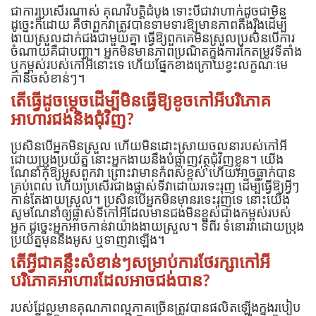
ជាការប្រសើរណាស់ គុណវិបត្តិដំបូង ទោះបីជាវាហាក់ដូចជាមិន
ដូច្នេះក៏ដោយ គឺថាពួកវាត្រូវបានទាមទារឱ្យមានភាពតឹងរ៉ឹងដើម្បី
ងាយស្រួលដាក់ជង់ជាមួយគ្នា ធ្វើឱ្យពួកគេមិនស្រួលប្រសិនបើការ
ចំណាយគឺជាបញ្ហា។ អ្នកមិនមានភាពប្រណិតក្នុងការកែតម្រូវទីតាំង
ឬកម្ពស់របស់កៅអីនោះទេ ហើយផ្នែកខាងក្រោយខ្វះលក្ខណៈមេ
កានិចសំខាន់ៗ។
តើធ្វើដូចម្តេចដើម្បីមិនធ្វើឱ្យខូចកៅអីបរិភោគ
អាហារជង់និងជុំវិញ?
ប្រសិនបើអ្នកមិនស្រួល ហើយមិនដោះស្រាយចលនារបស់កៅអី
ដោយប្រុងប្រយ័ត្ន នោះអ្នកងាយនឹងបំផ្លាញវត្ថុជុំវិញខ្លួន។ យើង
ណែនាំកុំឱ្យអូសពួកវា ព្រោះវាមានកំពស់ខ្ពស់ ហើយអាចធ្លាក់បាន
គ្រប់ពេល ហើយប្រសើរជាងផ្លាស់ទីវាដោយរទេះរុញ ដើម្បីធ្វើឱ្យអ្វីៗ
កាន់តែងាយស្រួល។
ប្រសិនបើអ្នកមិនមានរទេះរុញទេ នោះយើង
សូមណែនាំឲ្យផ្លាស់ទីកៅអីដែលមានជង់មិនខ្ពស់ជាងកម្ពស់របស់
អ្នក ដូច្នេះអ្នកអាចកាន់វាយ៉ាងងាយស្រួល។ ទីពីរ ទំនោរ​វា​ដោយ​ប្រុង
ប្រយ័ត្ន​មុន​នឹង​អូស ឬ​ទាញ​វា​ឡើង។
តើអ្វីជាគន្លឹះសំខាន់ៗសម្រាប់ការថែរក្សាកៅអី
បរិភោគអាហារដែលអាចជង់បាន?
របស់ដែលមានគុណភាពល្អភាគច្រើនត្រូវបានផលិតឡើងក្នុងរបៀប