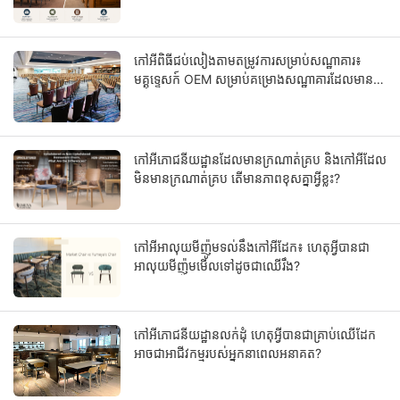
កៅអីពិធីជប់លៀងតាមតម្រូវការសម្រាប់សណ្ឋាគារ៖
មគ្គុទ្ទេសក៍ OEM សម្រាប់គម្រោងសណ្ឋាគារដែលមាន
ចំណាត់ថ្នាក់ផ្កាយ
កៅអីភោជនីយដ្ឋានដែលមានក្រណាត់គ្រប និងកៅអីដែល
មិនមានក្រណាត់គ្រប តើមានភាពខុសគ្នាអ្វីខ្លះ?
កៅអីអាលុយមីញ៉ូមទល់នឹងកៅអីដែក៖ ហេតុអ្វីបានជា
អាលុយមីញ៉ូមមើលទៅដូចជាឈើរឹង?
កៅអីភោជនីយដ្ឋានលក់ដុំ ហេតុអ្វីបានជាគ្រាប់ឈើដែក
អាចជាអាជីវកម្មរបស់អ្នកនាពេលអនាគត?