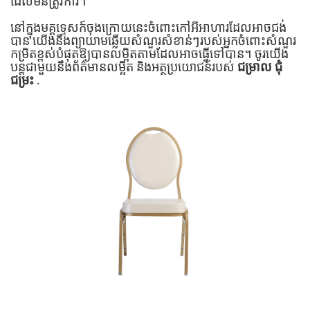
ដែលមិនត្រូវការ។
នៅក្នុងមគ្គុទ្ទេសក៍ចុងក្រោយនេះចំពោះកៅអីអាហារដែលអាចជង់
បាន យើងនឹងព្យាយាមឆ្លើយសំណួរសំខាន់ៗរបស់អ្នកចំពោះសំណួរ
កម្រិតខ្ពស់បំផុតឱ្យបានលម្អិតតាមដែលអាចធ្វើទៅបាន។ ចូរយើង
បន្តជាមួយនឹងព័ត៌មានលម្អិត និងអត្ថប្រយោជន៍របស់
ជម្រាល ជុំ
ជម្រះ
.