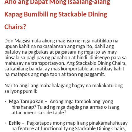
Ano ang Dapat Mong Isaalang-alang
Kapag Bumibili ng Stackable Dining
Chairs?
Don’Magsisimula akong mag-isip ng mga natitiklop na
upuan kahit na nakasalansan ang mga ito, dahil ang
patuloy na pagbukas at pagsasara ng mga ito ay may
pinsala sa paglipas ng panahon at hindi idinisenyo para sa
mahusay na transportasyon. Ang Stackable Dining Chairs,
sa kabilang banda, ay mas komportable at matibay kahit
na matapos ang mga taon at taon ng paggamit.
Narito ang ilang mahahalagang bagay na makakatulong
sa iyong pumili:
·
Mga Tampokan –
Anong mga tampok ang iyong
hinahanap? Tulad ng mga dagdag na armas o isang
attachment sa side table?
·
Estile –
Pagkatapos mong mapili ang pinakamahuhusay
na feature at functionality ng Stackable Dining Chairs,