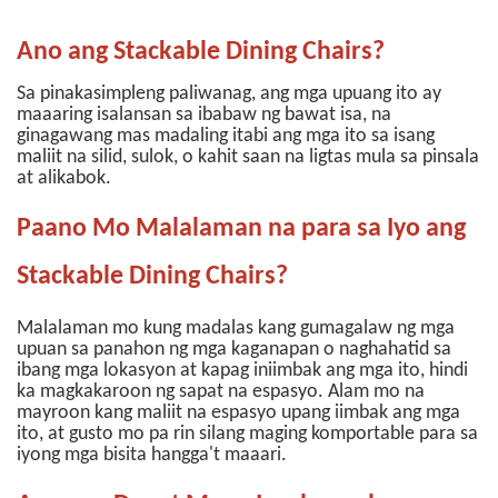
Ano ang Stackable Dining Chairs?
Sa pinakasimpleng paliwanag, ang mga upuang ito ay
maaaring isalansan sa ibabaw ng bawat isa, na
ginagawang mas madaling itabi ang mga ito sa isang
maliit na silid, sulok, o kahit saan na ligtas mula sa pinsala
at alikabok.
Paano Mo Malalaman na para sa Iyo ang
Stackable Dining Chairs?
Malalaman mo kung madalas kang gumagalaw ng mga
upuan sa panahon ng mga kaganapan o naghahatid sa
ibang mga lokasyon at kapag iniimbak ang mga ito, hindi
ka magkakaroon ng sapat na espasyo. Alam mo na
mayroon kang maliit na espasyo upang iimbak ang mga
ito, at gusto mo pa rin silang maging komportable para sa
iyong mga bisita hangga't maaari.