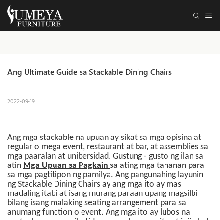
Ang Ultimate Guide sa Stackable Dining Chairs
2022-09-19
Ang mga stackable na upuan ay sikat sa mga opisina at
regular o mega event, restaurant at bar, at assemblies sa
mga paaralan at unibersidad. Gustung - gusto ng ilan sa
atin
Mga Upuan sa Pagkain
sa ating mga tahanan para
sa mga pagtitipon ng pamilya.
Ang pangunahing layunin
ng Stackable Dining Chairs ay ang mga ito ay mas
madaling itabi at isang murang paraan upang magsilbi
bilang isang malaking seating arrangement para sa
anumang function o event. Ang mga ito ay lubos na