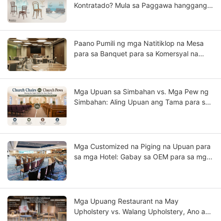
Kontratado? Mula sa Paggawa hanggang
sa Pag-install
Paano Pumili ng mga Natitiklop na Mesa
para sa Banquet para sa Komersyal na
Paggamit?
Mga Upuan sa Simbahan vs. Mga Pew ng
Simbahan: Aling Upuan ang Tama para sa
Iyong Kongregasyon?
Mga Customized na Piging na Upuan para
sa mga Hotel: Gabay sa OEM para sa mga
Proyekto ng Star-Rated na Hotel
Mga Upuang Restaurant na May
Upholstery vs. Walang Upholstery, Ano ang