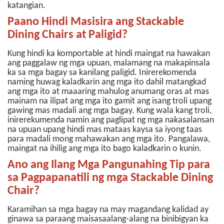
katangian.
Paano Hindi Masisira ang Stackable
Dining Chairs at Paligid?
Kung hindi ka komportable at hindi maingat na hawakan
ang paggalaw ng mga upuan, malamang na makapinsala
ka sa mga bagay sa kanilang paligid. Inirerekomenda
naming huwag kaladkarin ang mga ito dahil matangkad
ang mga ito at maaaring mahulog anumang oras at mas
mainam na ilipat ang mga ito gamit ang isang troli upang
gawing mas madali ang mga bagay.
Kung wala kang troli,
inirerekumenda namin ang paglipat ng mga nakasalansan
na upuan upang hindi mas mataas kaysa sa iyong taas
para madali mong mahawakan ang mga ito. Pangalawa,
maingat na ihilig ang mga ito bago kaladkarin o kunin.
Ano ang Ilang Mga Pangunahing Tip para
sa Pagpapanatili ng mga Stackable Dining
Chair?
Karamihan sa mga bagay na may magandang kalidad ay
ginawa sa paraang maisasaalang-alang na binibigyan ka