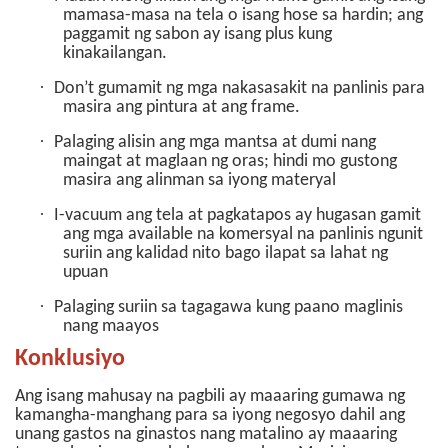
mamasa-masa na tela o isang hose sa hardin; ang
paggamit ng sabon ay isang plus kung
kinakailangan.
·
Don’t gumamit ng mga nakasasakit na panlinis para
masira ang pintura at ang frame.
·
Palaging alisin ang mga mantsa at dumi nang
maingat at maglaan ng oras; hindi mo gustong
masira ang alinman sa iyong materyal
·
I-vacuum ang tela at pagkatapos ay hugasan gamit
ang mga available na komersyal na panlinis ngunit
suriin ang kalidad nito bago ilapat sa lahat ng
upuan
·
Palaging suriin sa tagagawa kung paano maglinis
nang maayos
Konklusiyo
Ang isang mahusay na pagbili ay maaaring gumawa ng
kamangha-manghang para sa iyong negosyo dahil ang
unang gastos na ginastos nang matalino ay maaaring