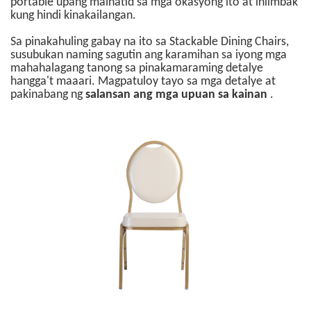
portable upang maihatid sa mga okasyong ito at iniimbak
kung hindi kinakailangan.
Sa pinakahuling gabay na ito sa Stackable Dining Chairs,
susubukan naming sagutin ang karamihan sa iyong mga
mahahalagang tanong sa pinakamaraming detalye
hangga't maaari. Magpatuloy tayo sa mga detalye at
pakinabang ng
salansan ang mga upuan sa kainan
.