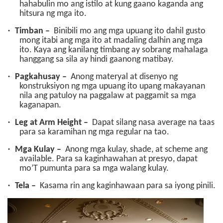
hahabulin mo ang istilo at kung gaano kaganda ang
hitsura ng mga ito.
·
Timban –
Binibili mo ang mga upuang ito dahil gusto
mong itabi ang mga ito at madaling dalhin ang mga
ito. Kaya ang kanilang timbang ay sobrang mahalaga
hanggang sa sila ay hindi gaanong matibay.
·
Pagkahusay –
Anong materyal at disenyo ng
konstruksiyon ng mga upuang ito upang makayanan
nila ang patuloy na paggalaw at paggamit sa mga
kaganapan.
·
Leg at Arm Height –
Dapat silang nasa average na taas
para sa karamihan ng mga regular na tao.
·
Mga Kulay –
Anong mga kulay, shade, at scheme ang
available. Para sa kaginhawahan at presyo, dapat
mo’T pumunta para sa mga walang kulay.
·
Tela –
Kasama rin ang kaginhawaan para sa iyong pinili.