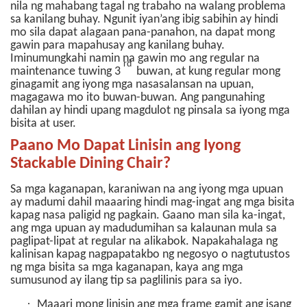
nila ng mahabang tagal ng trabaho na walang problema
sa kanilang buhay. Ngunit iyan’ang ibig sabihin ay hindi
mo sila dapat alagaan pana-panahon, na dapat mong
gawin para mapahusay ang kanilang buhay.
Iminumungkahi namin na gawin mo ang regular na
rd
maintenance tuwing 3
buwan, at kung regular mong
ginagamit ang iyong mga nasasalansan na upuan,
magagawa mo ito buwan-buwan. Ang pangunahing
dahilan ay hindi upang magdulot ng pinsala sa iyong mga
bisita at user.
Paano Mo Dapat Linisin ang Iyong
Stackable Dining Chair?
Sa mga kaganapan, karaniwan na ang iyong mga upuan
ay madumi dahil maaaring hindi mag-ingat ang mga bisita
kapag nasa paligid ng pagkain. Gaano man sila ka-ingat,
ang mga upuan ay madudumihan sa kalaunan mula sa
paglipat-lipat at regular na alikabok. Napakahalaga ng
kalinisan kapag nagpapatakbo ng negosyo o nagtutustos
ng mga bisita sa mga kaganapan, kaya ang mga
sumusunod ay ilang tip sa paglilinis para sa iyo.
·
Maaari mong linisin ang mga frame gamit ang isang