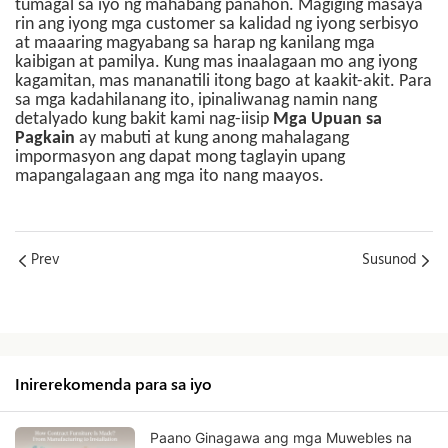
tumagal sa iyo ng mahabang panahon. Magiging masaya
rin ang iyong mga customer sa kalidad ng iyong serbisyo
at maaaring magyabang sa harap ng kanilang mga
kaibigan at pamilya. Kung mas inaalagaan mo ang iyong
kagamitan, mas mananatili itong bago at kaakit-akit. Para
sa mga kadahilanang ito, ipinaliwanag namin nang
detalyado kung bakit kami nag-iisip
Mga Upuan sa
Pagkain
ay mabuti at kung anong mahalagang
impormasyon ang dapat mong taglayin upang
mapangalagaan ang mga ito nang maayos.
Prev
Susunod
Inirerekomenda para sa iyo
Paano Ginagawa ang mga Muwebles na