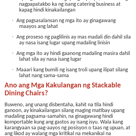
nagpapatakbo ka ng isang catering business at
kapag hindi kinakailangan
·
Ang pagsasalansan ng mga ito ay ginagawang
maayos ang lahat
·
Ang proseso ng paglilinis ay mas madali din dahil sila
ay nasa isang lugar upang madaling linisin
·
Ang mga ito ay hindi gaanong madaling masira dahil
lahat sila ay nasa isang lugar
·
Maaari kang bumili ng isang troli upang ilipat silang
lahat nang sama-sama
Ano ang Mga Kakulangan ng Stackable
Dining Chairs?
Buweno, ang unang disbentaha, kahit na tila hindi
ganoon, ay kinakailangan silang maging matibay upang
madaling pagsama-samahin, na ginagawang hindi
komportable kung ang gastos ay isang isyu. Wala kang
karangyaan sa pag-aayos ng posisyon o taas ng upuan, at
ang likod ay walang mga kritikal na mekanikal na