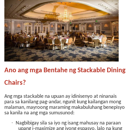
Ano ang mga Bentahe ng Stackable Dining
Chairs?
Ang mga stackable na upuan ay idinisenyo at ninanais
para sa kanilang pag-andar, ngunit kung kailangan mong
malaman, mayroong maraming makabuluhang benepisyo
sa kanila na ang mga sumusunod:
·
Nagbibigay sila sa iyo ng isang mahusay na paraan
upang i-maximize ang iyong espasyo, lalo na kung