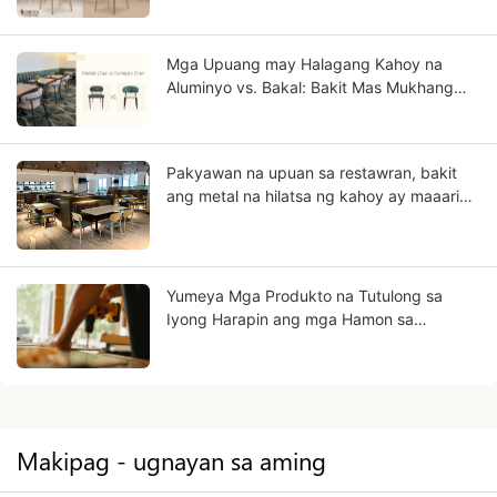
mga Pagkakaiba?
Mga Upuang may Halagang Kahoy na
Aluminyo vs. Bakal: Bakit Mas Mukhang
Solidong Kahoy ang Aluminyo?
Pakyawan na upuan sa restawran, bakit
ang metal na hilatsa ng kahoy ay maaaring
maging iyong negosyo sa hinaharap?
Yumeya Mga Produkto na Tutulong sa
Iyong Harapin ang mga Hamon sa
Paggawa sa Industriya ng Muwebles sa
Pinagmulan
Makipag - ugnayan sa aming