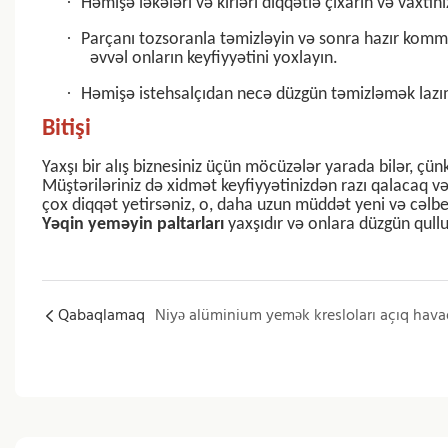
·
Həmişə ləkələri və kirləri diqqətlə çıxarın və vaxtını
·
Parçanı tozsoranla təmizləyin və sonra hazır kommer
əvvəl onların keyfiyyətini yoxlayın.
·
Həmişə istehsalçıdan necə düzgün təmizləmək lazı
Bitişi
Yaxşı bir alış biznesiniz üçün möcüzələr yarada bilər, çün
Müştəriləriniz də xidmət keyfiyyətinizdən razı qalacaq və
çox diqqət yetirsəniz, o, daha uzun müddət yeni və cəlbe
Yəqin yeməyin paltarları
yaxşıdır və onlara düzgün qull
Qabaqlamaq