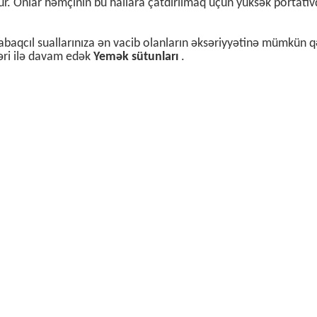
. Onlar həmçinin bu hallara çatdırılmaq üçün yüksək portativd
 qabaqcıl suallarınıza ən vacib olanların əksəriyyətinə mümkün 
ləri ilə davam edək
Yemək sütunları
.