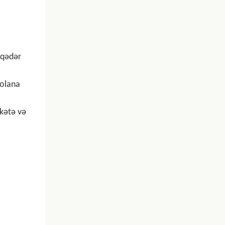
 qədər
 olana
əkətə və