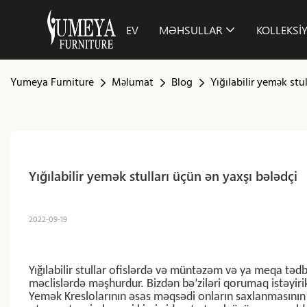
EV
MƏHSULLAR
KOLLEKSI
Yumeya Furniture
Məlumat
Blog
Yığılabilir yemək stu
Yığılabilir yemək stulları üçün ən yaxşı bələdçi
2022-09-19
Yığılabilir stullar ofislərdə və müntəzəm və ya meqa təd
məclislərdə məşhurdur. Bizdən bə’ziləri qorumaq istəyiri
Yemək Kreslolarının əsas məqsədi onların saxlanmasının