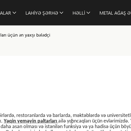
YALAR
LAHIYƏ ŞƏRHƏ
HƏLLI
METAL AĞAŞ Ə
lları üçün ən yaxşı bələdçi
birlərdə, restoranlarda və barlarda, məktəblərdə və universitet
k.
Yəqin yeməyin paltarları
ailə yığıncaqları üçün evlərimizdə.
 daha asan olması və istənilən funksiya və ya hadisə üçün böy