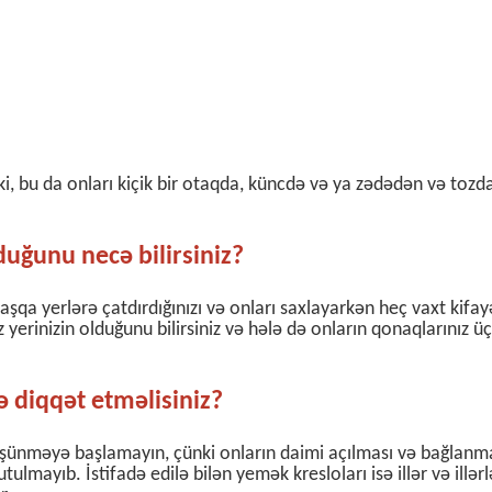
r ki, bu da onları kiçik bir otaqda, küncdə və ya zədədən və tozd
lduğunu necə bilirsiniz?
başqa yerlərə çatdırdığınızı və onları saxlayarkən heç vaxt kifa
 yerinizin olduğunu bilirsiniz və hələ də onların qonaqlarınız ü
ə diqqət etməlisiniz?
 düşünməyə başlamayın, çünki onların daimi açılması və bağlanm
mayıb. İstifadə edilə bilən yemək kresloları isə illər və illərl