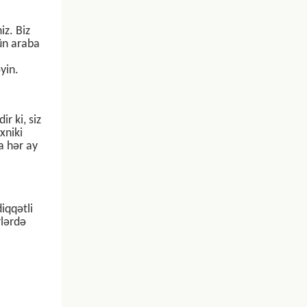
iz. Biz
çün araba
yin.
r ki, siz
xniki
a hər ay
iqqətli
rlərdə