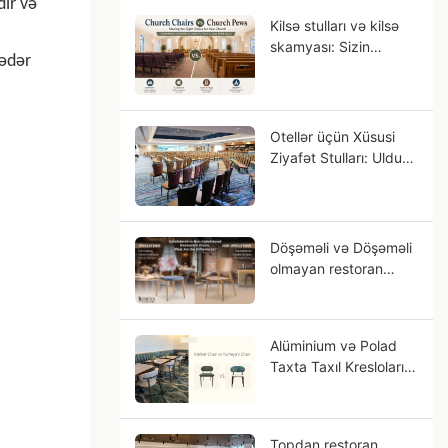
ir və
Kilsə stulları və kilsə
skamyası: Sizin
qədər
icmanız üçün hansı
oturacaq uyğundur?
Otellər üçün Xüsusi
Ziyafət Stulları: Ulduz
Reytinqli Otel
Layihələri üçün OEM
Bələdçisi
Döşəməli və Döşəməli
olmayan restoran
stulları, fərqlər
nələrdir?
Alüminium və Polad
Taxta Taxıl Kresloları:
Niyə Alüminium Daha
Çox Bərk Taxtaya
Bənzəyir?
Topdan restoran