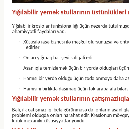
Yığılabilir yemək stullarının üstünlükləri
Yığılabilir kreslolar funksionallığı üçün nəzərdə tutulmuşd
əhəmiyyətli faydaları var.:
·
Xüsusilə iaşə biznesi ilə məşğul olursunuzsa və ehti
edirlər
·
Onları yığmaq hər şeyi səliqəli edir
·
Asanlıqla təmizləmək üçün bir yerdə olduqları üçü
·
Hamısı bir yerdə olduğu üçün zədələnməyə daha az 
·
Hamısını birlikdə daşımaq üçün tək araba ala bilərs
Yığılabilir yemək stullarının çatışmazlıqla
Bəli, ilk çatışmazlıq, belə görünməsə də, onların asanlıql
problemi olduqda onları narahat edir. Kreslonun mövqey
kritik mexaniki xüsusiyyətlər yoxdur.