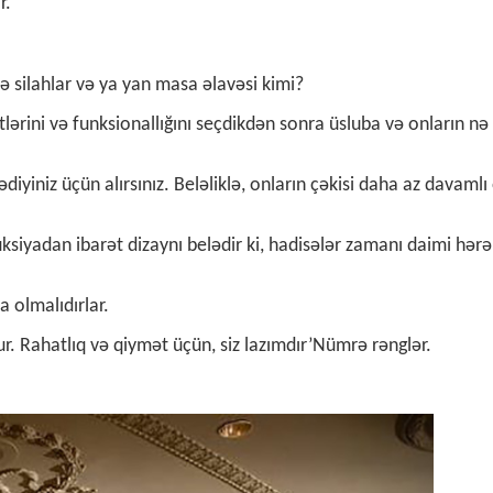
r.
və silahlar və ya yan masa əlavəsi kimi?
tlərini və funksionallığını seçdikdən sonra üsluba və onların nə
diyiniz üçün alırsınız. Beləliklə, onların çəkisi daha az davamlı
ksiyadan ibarət dizaynı belədir ki, hadisələr zamanı daimi hər
 olmalıdırlar.
r. Rahatlıq və qiymət üçün, siz lazımdır’Nümrə rənglər.