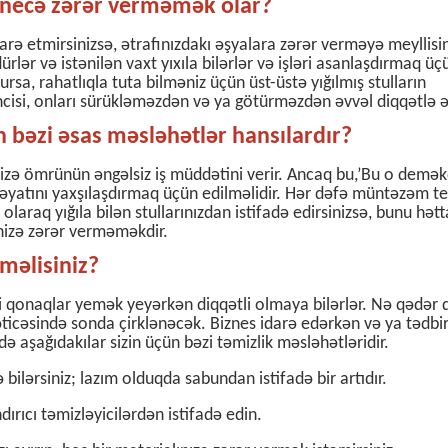
na necə zərər verməmək olar?
darə etmirsinizsə, ətrafınızdakı əşyalara zərər verməyə meyllisin
rlər və istənilən vaxt yıxıla bilərlər və işləri asanlaşdırmaq ü
sa, rahatlıqla tuta bilməniz üçün üst-üstə yığılmış stulların
cisi, onları sürükləməzdən və ya götürməzdən əvvəl diqqətlə ə
n bəzi əsas məsləhətlər hansılardır?
sizə ömrünün əngəlsiz iş müddətini verir. Ancaq bu,’Bu o deməkdi
əyatını yaxşılaşdırmaq üçün edilməlidir.
Hər dəfə müntəzəm te
laraq yığıla bilən stullarınızdan istifadə edirsinizsə, bunu hətt
inizə zərər verməməkdir.
əməlisiniz?
nki qonaqlar yemək yeyərkən diqqətli olmaya bilərlər. Nə qədər d
ticəsində sonda çirklənəcək. Biznes idarə edərkən və ya tədbi
ə aşağıdakılar sizin üçün bəzi təmizlik məsləhətləridir.
bilərsiniz; lazım olduqda sabundan istifadə bir artıdır.
rıcı təmizləyicilərdən istifadə edin.