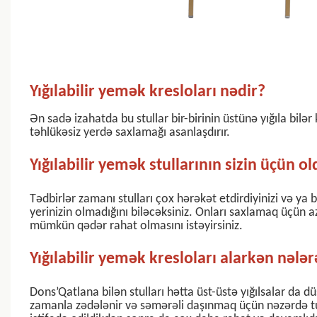
Yığılabilir yemək kresloları nədir?
Ən sadə izahatda bu stullar bir-birinin üstünə yığıla bilə
təhlükəsiz yerdə saxlamağı asanlaşdırır.
Yığılabilir yemək stullarının sizin üçün o
Tədbirlər zamanı stulları çox hərəkət etdirdiyinizi və ya 
yerinizin olmadığını biləcəksiniz. Onları saxlamaq üçün az
mümkün qədər rahat olmasını istəyirsiniz.
Yığılabilir yemək kresloları alarkən nələr
Dons’Qatlana bilən stulları hətta üst-üstə yığılsalar da
zamanla zədələnir və səmərəli daşınmaq üçün nəzərdə tutul