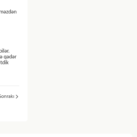
etməzdən
ilər.
nə qədər
tdik
Sonrakı