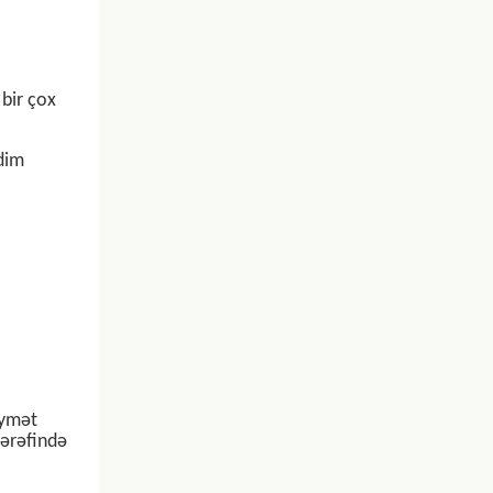
 bir çox
qdim
iymət
tərəfində