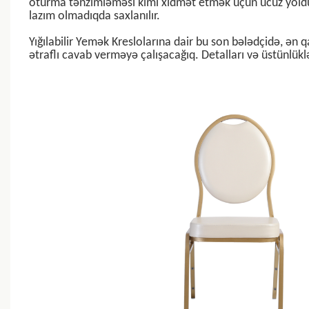
oturma tənzimləməsi kimi xidmət etmək üçün ucuz yoldur
lazım olmadıqda saxlanılır.
Yığılabilir Yemək Kreslolarına dair bu son bələdçidə, ən
ətraflı cavab verməyə çalışacağıq. Detalları və üstünlük