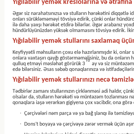
Yığılabilir yemək kreslolarına və ətrafı
Əgər siz narahatsınızsa və stulların hərəkətini diqqətlə i
onları sürükləməməyi tövsiyə edirik, çünki onlar hündürdü
ilə daha yaxşı hərəkət etdirə bilərlər.
Əgər arabanız yoxdur
hündürlüyünüzdən yüksək olmamasını tövsiyə edirik. İkin
Yığılabilir yemək stullarını saxlamaq üçü
Keyfiyyətli məhsulların çoxu elə hazırlanmışdır ki, onlar 
onlara vaxtaşırı qayğı göstərməməlisiniz, bu da onların h
rd
qulluq etməyi məsləhət görürük 3
ay və siz müntəzəm o
edə bilərsiniz. Əsas səbəb qonaqlarınıza və istifadəçilər
Yığılabilir yemək stullarınızı necə təmizl
Tədbirlər zamanı stullarınızın çirklənməsi adi haldır, çü
olsalar da, stulların hərəkəti və müntəzəm tozlanması nə
qonaqlara iaşə verərkən gigiyena çox vacibdir, ona görə d
·
Çərçivələri nəm parça və ya bağ şlanqı ilə təmizləyə 
·
Dons’t boyaya və çərçivəyə zərər vermək üçün aşındı