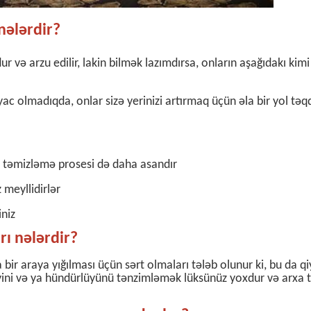
 nələrdir?
ur və arzu edilir, lakin bilmək lazımdırsa, onların aşağıdakı kimi
yac olmadıqda, onlar sizə yerinizi artırmaq üçün əla bir yol tə
n təmizləmə prosesi də daha asandır
meyllidirlər
iniz
rı nələrdir?
a bir araya yığılması üçün sərt olmaları tələb olunur ki, bu da q
ini və ya hündürlüyünü tənzimləmək lüksünüz yoxdur və arxa 