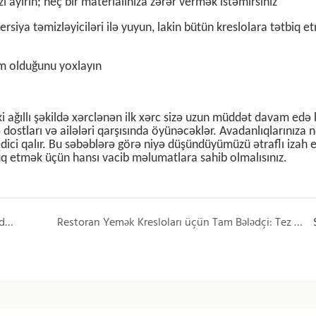
zı ayırın; heç bir materialınıza zərər vermək istəmirsiniz
siya təmizləyiciləri ilə yuyun, lakin bütün kreslolara tətbiq 
m olduğunu yoxlayın
ki ağıllı şəkildə xərclənən ilk xərc sizə uzun müddət davam edə b
 dostları və ailələri qarşısında öyünəcəklər. Avadanlıqlarınıza 
dici qalır. Bu səbəblərə görə niyə düşündüyümüzü ətraflı izah e
uq etmək üçün hansı vacib məlumatlara sahib olmalısınız.
Niyə alüminium yemək kresloları açıq havada mebel üçün ən yaxşısıdır?
Restoran Yemək Kresloları üçün Tam Bələdçi: Tez Alıcı Bələdçisi