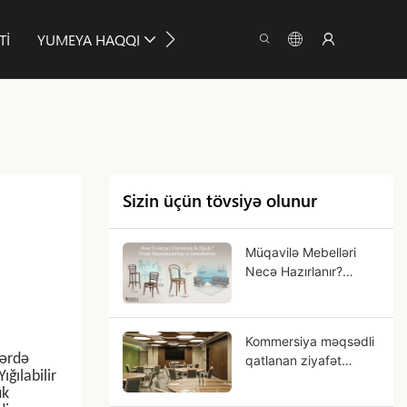
TI
YUMEYA HAQQI
MƏLUMAT
BAĞLAN
Sizin üçün tövsiyə olunur
Müqavilə Mebelləri
Necə Hazırlanır?
İstehsaldan
Quraşdırmaya qədər
Kommersiya məqsədli
lərdə
qatlanan ziyafət
Yığılabilir
masalarını necə
ük
seçmək olar?