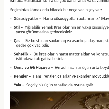
istifadə edildikdən sonra da çox daha rahat və davamlıdı
Seçiminizə kömək edə biləcək bir neçə vacib şey var:
·
Xüsusiyyətlər –
Hansı xüsusiyyətləri axtarırsınız? Əla
·
Stil –
Yığılabilir Yemək Kreslolarının ən yaxşı xüsusiyyə
yaxşı görünməsinə gedəcəksiniz.
·
Çəs –
Siz bu stulları saxlamaq və asanlıqla daşımaq istə
qədər çox vacibdir.
·
Səhətlik –
Bu kresloların hansı materialdan və konstru
istifadəyə tab gətirə bilsinlər.
·
Qıma və Əli Hüçuyu –
Ən adi insanlar üçün orta boyda
·
Rənglər –
Hansı rənglər, çalarlar və sxemlər mövcuddu
·
Yala –
Seçdiyiniz üçün rahatlıq da oyuna gəlir.