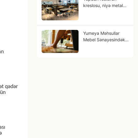
kreslosu, niyə metal
taxta taxıl sizin
biznesiniz ola bilər?
Gələcək?
Yumeya Məhsullar
Mebel Sənayesindəki
Əmək Çətinliklərinin
an
Mənbəyində Həll
Etməyə Kömək Edir
yət qədər
çün
ası
ə