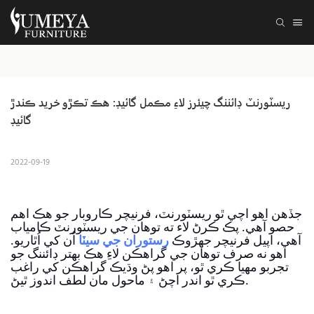
ريسٽورنٽ ڊائننگ چيئرز لاءِ مڪمل گائيڊ: هڪ تڪڙو خريد ڪندڙ 
گائيڊ
2022-09-19
جڏهن اهو اچي ٿو ريسٽورنٽ، فرنيچر ڪاروبار جو هڪ اهم
حصو آهي. پڪ ڪرڻ لاء ته توهان جي ريسٽورنٽ ڪامياب
آهي، اپيل فرنيچر جهڙوڪ
رستوران جي سيٽا
اُن کي اُٿاريو.
اهو نه صرف توهان جي گراهڪن لاءِ هڪ بهتر ڊائننگ جو
تجربو مهيا ڪري ٿو، پر اهو پڻ وڌيڪ گراهڪن کي راغب
ڪري ٿو اندر اچڻ ۽ ماحول مان لطف اندوز ٿيڻ.