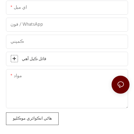
اي ميل
فون / WhatsApp
ڪمپني
فائل ڪيل آهي
مواد
هاڻي انڪوائري موڪليو