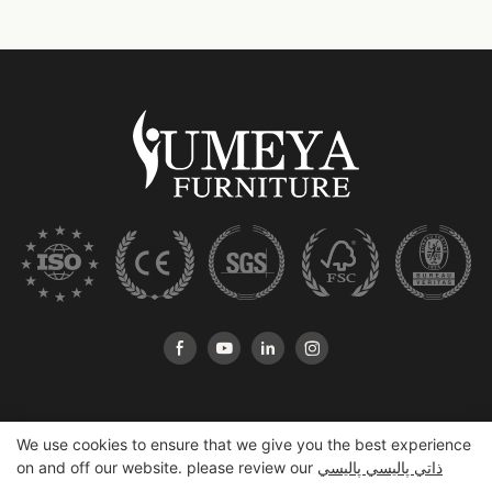
We use cookies to ensure that we give you the best experience
ذاتي پاليسي پاليسي
on and off our website. please review our
ڪاپي رائيٽ © 2025 هاسهان Yumeya Furniture ڪمپني، ايل ٽي ڊي