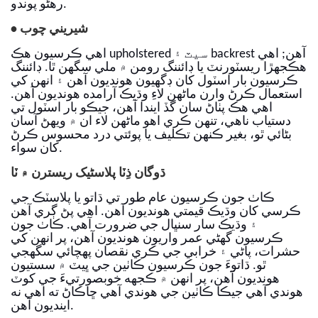
رهڻو پوندو.
شيريني چوب
•
اهي ڪرسيون هڪ upholstered سيٽ ۽ backrest آهن; اهي
هڪجهڙا ريسٽورنٽ يا ڊائننگ رومن ۾ ملي سگهن ٿا.
ڊائننگ
ڪرسيون بار اسٽول کان ڊگھيون هونديون آهن ۽ انهن کي
استعمال ڪرڻ وارن ماڻهن لاءِ وڌيڪ آرامده هونديون آهن.
اهي هڪ پٺاڻ سان گڏ ايندا آهن، جيڪو بار اسٽول تي
دستياب ناهي، تنهن ڪري اهو ماڻهن لاء ان ۾ ويهڻ آسان
بڻائي ٿو، بغير ڪنهن تڪليف يا پوئتي درد محسوس ڪرڻ
کان سواء.
ڌوگان ذِٽا پلاسٹیک ریسترن ۾ ٽا
ڪاٺ جون ڪرسيون عام طور تي ڌاتو يا پلاسٽڪ جي
ڪرسي کان وڌيڪ قيمتي هونديون آهن. اهي پڻ ڳري آهن
۽ وڌيڪ سار سنڀال جي ضرورت آهي. ڪاٺ جون
ڪرسيون گهڻي عمر واريون هونديون آهن، پر انهن کي
حشرات، پاڻي ۽ خرابي جي ڪري نقصان پهچائي سگهجي
ٿو. ڌاتوءَ جون ڪرسيون ڪاٺين جي ڀيٽ ۾ سستيون
هونديون آهن، پر انهن ۾ ڪجهه خوبصورتيءَ جي کوٽ
هوندي آهي جيڪا ڪاٺين جي هوندي آهي ڇاڪاڻ ته اهي نه
اينديون آهن.