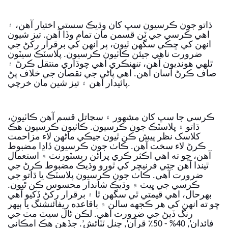
ڌاتو جون ڪرسيون سڀ کان وڌيڪ سستي اختيار آهن، ۽
اهي ڪرسي جي ٽن قسمن مان تمام وڏا آهن. تيز شيون
انهن کي ڇڪي سگهن ٿيون، پر انهن کي برقرار رکڻ جي
ضرورت ناهي جيئن ڪاٺيون ڪرسيون. پلاسٽڪ سيٽون
ٿلهي هونديون آهن، تنهنڪري اهي چوڌاري منتقل ڪرڻ ۽
صاف ڪرڻ آسان آهن. اهي پاڻي جي نقصان جي خلاف پڻ
پائيدار آهن ۽ تيز شين مان خرچي.
ڪرسي جا سڀ کان مشهور ۽ سڃاتل قسم آهن ڪاٺيون،
ڌاتو ۽ پلاسٽڪ جون ڪرسيون. ڪاٺيون ڪرسيون هڪ
کلاسک نظر پيش ڪن ٿيون جيڪي ماڻهن لاء مزاحمت
ڪرڻ لاء سخت آهن.
ڪاٺ جون ڪرسيون ڏاڍا مضبوط
آهن، ڇو ته اهي اڪثر ڪري پراڻن ريسٽورنٽ ۾ استعمال
ٿيندا آهن جتي فرنيچر کي ٿورو وڌيڪ مضبوط ڪرڻ جي
ضرورت آهي. ڪاٺ جون ڪرسيون پلاسٽڪ يا ڌاتو جي
ڪرسي جي ڀيٽ ۾ وڌيڪ شاندار محسوس ڪن ٿيون.
بهرحال، اهي قيمتي ٿي سگهن ٿا ۽ برقرار رکڻ ڏکيو آهي
ڇو ته انهن کي هر ڪجهه سالن ۾ باقاعده ريفائنشنگ يا ٻيهر
رنگ ڏيڻ جي ضرورت آهي. لڪن ٹال سيٽ مٽ جي
فائدان’, 40% - 50٪ قرآن’, ڇنل ٽٽائش’. جڏهن هڪ امڪاني