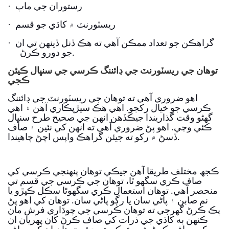
·
رستوران جي ماپ
·
ريسٽورنٽ ۾ کاڌي جو قسم
·
گراهڪن جو تعداد ممڪن آهي ته هڪ ڏنل ڏينهن تي ان
جو دورو ڪرڻ.
توهان جي ريسٽورنٽ جي ڊائننگ ڪرسي جي سنڀال ڪيئن
ڪجي
اهو ضروري آهي ته توهان جي ريسٽورنٽ جي ڊائننگ
ڪرسي جو خيال رکجو. اهي هڪ سيڙپڪاري آهن ۽ اهي
گهڻو وقت گذاريندا جيڪڏهن انهن جي صحيح طرح سنڀال
ڪئي وڃي. اهو پڻ ضروري آهي ته انهن کي نئين ۽ صاف
ڏسڻ ۾ رکو ته جيئن گراهڪ واپس اچڻ چاهيندا.
ڪجھ مختلف طريقا آھن جيڪي توھان پنھنجي ڪرسي کي
صاف ڪري سگھو ٿا، توھان جي ڪرسي جي قسم تي
منحصر آھي. توھان استعمال ڪري سگھوٿا سڪل ڪپڙو يا
نم صابن ۽ پاڻي سان يا رڳو پاڻي سان. توهان کي اهو پڻ
پڪ ڪرڻ گهرجي ته توهان ڪرسي جي چوڌاري فرش مان
ڪنهن به کاڌي جي ذرات کي صاف ڪرڻ کان پهريان ان