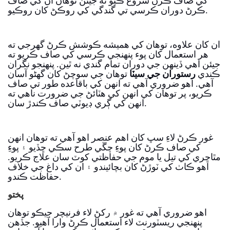
کي صاف ڪرڻ شروع ڪيو ته جيئن توهان ان کي صاف
ڪرڻ دوران ڪرسي تي گندگي کي روڪڻ کان روڪيو.
ان کان علاوه، توهان کي هميشه ڪوشش ڪرڻ گهرجي ته
هر استعمال کان پوء پنهنجي ڪرسي کي صاف ڪريو ته
جيئن اهي ڏينهن جي دوران تمام گندي نه ٿين. پنھنجو نگران
ڪندي
رستوران جي سيٽا
توھان جي سوچڻ کان گھڻو آسان
آھي. اهو ضروري آهي ته انهن کي باقاعده طور تي صاف
ڪريو، پر توهان کي انهن کي هٽائڻ جي ضرورت ناهي ته
انهن کي ڳري ڊيوٽي صاف ڪندڙ سان.
غور ڪرڻ لاءِ سڀ کان اهم عنصر اهو آهي ته توهان انهن
کي صاف ڪرڻ کان پوءِ چڱي طرح سڪي ڇڏيو ۽ پوءِ
مٿاڇري کي تيل يا موم جي حفاظتي کوٽ سان علاج ڪريو.
اهو ڪاٺ کي ٽوڙڻ کان بچائيندو ۽ ان کي داغ جي خلاف
حفاظت ڪندو.
پختو
اهو ضروري آهي ته غور ۾ رکڻ لاء فرنيچر جيڪو توهان
پنهنجي ريسٽورنٽ لاء استعمال ڪرڻ وارا آهيو. جڏهن