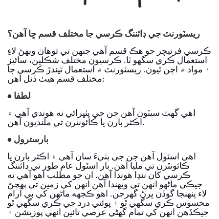
ريسٽورنٽ جي ڊائننگ ڪرسي جا مختلف قسم ڇا آهن؟
ڪرسي فرنيچر جو هڪ قسم آهي جنهن تي توهان ويهڻ لاءِ
استعمال ڪري سگهو ٿا. ڪرسيون مختلف شڪلين، سائيز
۽ مواد ۾ اچن ٿيون. ريسٽورنٽ ۾ استعمال ٿيندڙ ڪرسي جا
مختلف قسم ھيٺ ڏنل آھن:
لطفا
•
اهي گهٽ سيٽون آهن جن جي پٺڀرائي نه هوندي آهي ۽
اڪثر بارن يا ڪائونٽرن تي ملنديون آهن.
بارسترول
•
اهي اسٽول آهن جن جي پٺيءَ سان آهي ۽ اڪثر بارن يا
ڪائونٽرن تي مليا آهن. بار اسٽول عام طور تي ڊائننگ
ڪرسي کان ننڍا هوندا آهن. ان جو مطلب اهو آهي ته
جيڪي ماڻهو انهن تي ويهندا آهن انهن کي زمين تي پهچڻ
لاء پنهنجا گوڏن ڀرڻ گهرجن. اهو ڪجهه ماڻهن کي بي آرام
محسوس ڪري سگهي ٿو ۽ پوئتي درد جي ڪري سگھي ٿو
جيڪڏهن انهن کي تمام گهڻي عرصي تائين انهي پوزيشن ۾