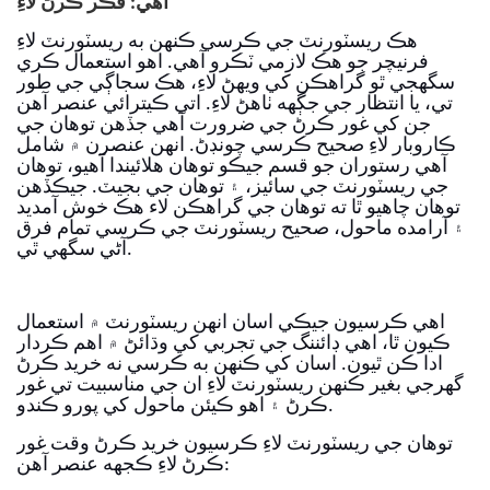
آھي: فڪر ڪرڻ لاءِ
هڪ ريسٽورنٽ جي ڪرسي ڪنهن به ريسٽورنٽ لاءِ
فرنيچر جو هڪ لازمي ٽڪرو آهي. اهو استعمال ڪري
سگهجي ٿو گراهڪن کي ويهڻ لاءِ، هڪ سجاڳي جي طور
تي، يا انتظار جي جڳهه ٺاهڻ لاءِ.
اتي ڪيترائي عنصر آھن
جن کي غور ڪرڻ جي ضرورت آھي جڏھن توھان جي
ڪاروبار لاءِ صحيح ڪرسي چونڊڻ. انهن عنصرن ۾ شامل
آهي رستوران جو قسم جيڪو توهان هلائيندا آهيو، توهان
جي ريسٽورنٽ جي سائيز، ۽ توهان جي بجيٽ. جيڪڏهن
توهان چاهيو ٿا ته توهان جي گراهڪن لاء هڪ خوش آمديد
۽ آرامده ماحول، صحيح ريسٽورنٽ جي ڪرسي تمام فرق
آڻي سگهي ٿي.
اهي ڪرسيون جيڪي اسان انهن ريسٽورنٽ ۾ استعمال
ڪيون ٿا، اهي ڊائننگ جي تجربي کي وڌائڻ ۾ اهم ڪردار
ادا ڪن ٿيون. اسان کي ڪنهن به ڪرسي نه خريد ڪرڻ
گهرجي بغير ڪنهن ريسٽورنٽ لاءِ ان جي مناسبيت تي غور
ڪرڻ ۽ اهو ڪيئن ماحول کي پورو ڪندو.
توهان جي ريسٽورنٽ لاءِ ڪرسيون خريد ڪرڻ وقت غور
ڪرڻ لاءِ ڪجهه عنصر آهن: