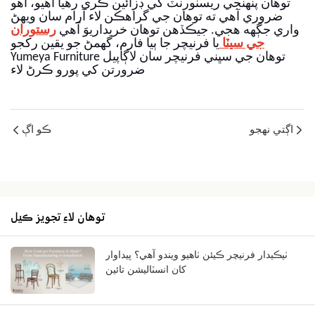
توهان پنهنجي ريسٽورنٽ کي ڊزائين ڪري رهيا آهيو، اهو
ضروري آهي ته توهان جي گراهڪن لاء آرام سان ويهڻ
واري جڳهه هجي. جيڪڏھن توهان خريداريوَ آهي
رستوران
جي سيٽا
يا فرنيچر جا ٻيا فارم، گهمڻ جو يقين رکجو
Yumeya Furniture توهان جي سڀني فرنيچر سان لاڳاپيل
ضرورتن کي پورو ڪرڻ لاء
اڳتي نهجو
ڪو اڳ
توھان لاءِ تجويز ڪيل
ٺيڪيدار فرنيچر ڪيئن ٺاهيو ويندو آهي؟ پيداوار
کان انسٽاليشن تائين