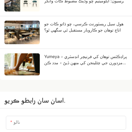
ڪرسيون: ايلومينيم ڇو وڌيڪ مضبوط ڪاٺ وانگر
نظر اچي ٿو؟
هول سيل ريسٽورنٽ ڪرسي، ڇو ڌاتو ڪاٺ جو
اناج توهان جو ڪاروبار مستقبل ٿي سگهي ٿو؟
Yumeya پراڊڪٽس توهان کي فرنيچر انڊسٽري ۾
مزدورن جي چئلينجن کي منهن ڏيڻ ۾ مدد ڪن
ٿيون.
اسان سان رابطو ڪريو.
نالو