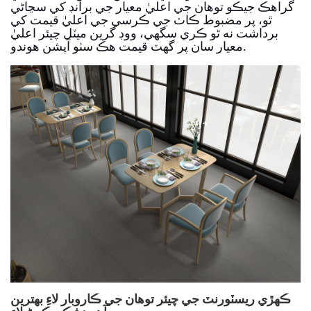
گراهڪ جيڪو توهان جي اعليٰ معيار جي برانڊ کي سڃاڻي
ٿو، پر مضبوط ڪاٺ جي ڪرسي جي اعليٰ قيمت کي
برداشت نه ٿو ڪري سگهي، ووڊ گرين ميٽل چيئر اعليٰ
معيار سان پر گهٽ قيمت هڪ سٺو آپشن هوندو.
ڪھڙي ريسٽورنٽ جي چيئر توھان جي ڪاروبار لاءِ بھترين