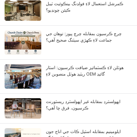
ڪمرشل استعمال لاءِ فولڊنگ بينڪوئيٽ ٽيبل
ڪيئن چونڊيو؟
چرچ ڪرسيون بمقابله چرچ پيوز: توهان جي
جماعت لاءِ ڪهڙي سيٽنگ صحيح آهي؟
هوٽلن لاءِ ڪسٽمائيز ضيافت ڪرسيون: اسٽار
ريٽيڊ هوٽل منصوبن لاءِ OEM گائيڊ
اپهولسٽرڊ بمقابله غير اپهولسٽرڊ ريسٽورنٽ
ڪرسيون، فرق ڇا آهي؟
ايلومينيم بمقابله اسٽيل ڪاٺ جي اناج جون