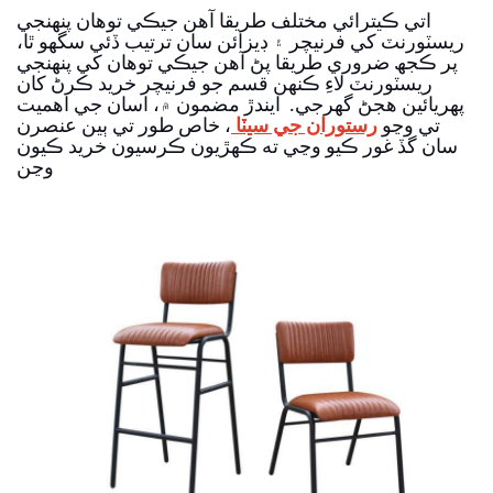
اتي ڪيترائي مختلف طريقا آھن جيڪي توھان پنھنجي
ريسٽورنٽ کي فرنيچر ۽ ڊيزائن سان ترتيب ڏئي سگھو ٿا،
پر ڪجھ ضروري طريقا پڻ آھن جيڪي توھان کي پنھنجي
ريسٽورنٽ لاءِ ڪنھن قسم جو فرنيچر خريد ڪرڻ کان
پھريائين ھجڻ گھرجي.
ايندڙ مضمون ۾، اسان جي اهميت
تي وڃو
رستوران جي سيٽا
، خاص طور تي ٻين عنصرن
سان گڏ غور ڪيو وڃي ته ڪهڙيون ڪرسيون خريد ڪيون
وڃن