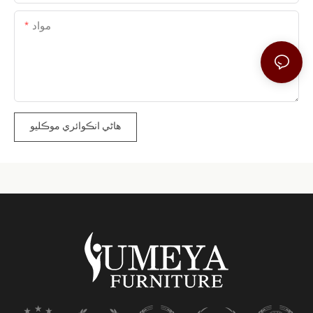
مواد
هاڻي انڪوائري موڪليو