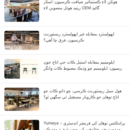
هوٽلن لاءِ ڪسٽمائيز ضيافت ڪرسيون: اسٽار
ريٽيڊ هوٽل منصوبن لاءِ OEM گائيڊ
اپهولسٽرڊ بمقابله غير اپهولسٽرڊ ريسٽورنٽ
ڪرسيون، فرق ڇا آهي؟
ايلومينيم بمقابله اسٽيل ڪاٺ جي اناج جون
ڪرسيون: ايلومينيم ڇو وڌيڪ مضبوط ڪاٺ وانگر
نظر اچي ٿو؟
هول سيل ريسٽورنٽ ڪرسي، ڇو ڌاتو ڪاٺ جو
اناج توهان جو ڪاروبار مستقبل ٿي سگهي ٿو؟
Yumeya پراڊڪٽس توهان کي فرنيچر انڊسٽري ۾
مزدورن جي چئلينجن کي منهن ڏيڻ ۾ مدد ڪن