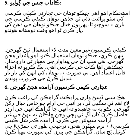
5. ڪاداب جنس جي ڳوليو:
استحڪام اهو آهي جيڪو توهان جي تجارتي ڪيفي ڪرسي
کي سئو پوائنٽ ڏئي ٿو. جڏهن توهان ڪيفي ڪرسي جي
باري ۾ سوچيو ٿا، پهريون خيال جيڪو توهان جي ذهن کي
پار ڪري ٿو اهو وقت دوستانه هوندو.
ڪيفي ڪرسيون غير معين مدت لاءِ استعمال ٿيڻ گهرجن.
تنهن ڪري، جيڪو توهان استعمال ڪيو، اهو پائيدار هجڻ
گهرجي. هي سڀ ان جي پيداوار جي معيار تي دارومدار.
جيڪڏهن اها ڪاٺ جي ڪرسي آهي، پڪ ڪريو ته اجزاء
قابل اعتماد آهن. ٻي صورت ۾، توهان کي انهن کي بار بار
تبديل ڪرڻ جي ضرورت پوندي.
6. تجارتي ڪيفي ڪرسيون آرامده هجڻ گهرجن:
هڪ سٺي ڏسڻ واري پراڊڪٽ گراهڪن کي راغب ڪرڻ
لاءِ اهم ٿي سگهي ٿي، پر انهن جي آرام جو خاص خيال رکڻ
گهرجي. ڪو به نه چاهيندو ته انهن جا گراهڪ انهن جي آرڊر
حاصل ڪرڻ کان اڳ ئي ڀڄي وڃن ڇاڪاڻ ته بيهڻ جي غير
آرامده سهولتن جي ڪري.
آرامده ڪمرشل ڪيفي
ڪرسيءَ ۾ نرم سيٽون هجن، ترجيحي طور تي چمڙيءَ جي
کوٽيل ٽچ سان. گراهڪن جي پيرن کي سپورٽ مهيا ڪرڻ