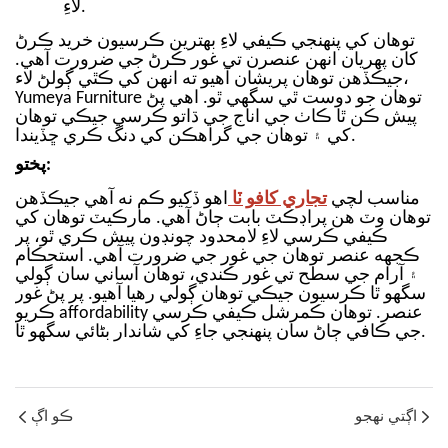
لاءِ.
توهان کي پنهنجي ڪيفي لاءِ بهترين ڪرسيون خريد ڪرڻ
کان پهريان انهن عنصرن تي غور ڪرڻ جي ضرورت آهي.
جيڪڏهن توهان پريشان آهيو ته انهن کي ڪٿي ڳولڻ لاء،
Yumeya Furniture توهان جو دوست ٿي سگهي ٿو. اهي پڻ
پيش ڪن ٿا ڪاٺ جي اناج جي ڌاتو ڪرسي جيڪي توهان
کي ۽ توهان جي گراهڪن کي دنگ ڪري ڇڏيندا.
پختو:
مناسب لچي
تجاري کافو ٽا
اهو ڏکيو ڪم نه آهي جيڪڏهن
توهان وٽ هن پراڊڪٽ بابت ڄاڻ آهي. مارڪيٽ توهان کي
ڪيفي ڪرسي لاءِ لامحدود چونڊون پيش ڪري ٿو، پر
ڪجهه عنصر توهان جي غور جي ضرورت آهي.
استحڪام
۽ آرام جي سطح تي غور ڪندي، توهان آساني سان ڳولي
سگهو ٿا ڪرسيون جيڪي توهان ڳولي رهيا آهيو. پر پڻ غور
ڪريو affordability عنصر. توهان ڪمرشل ڪيفي ڪرسي
جي ڪافي ڄاڻ سان پنهنجي جاءِ کي شاندار بڻائي سگهو ٿا.
اڳتي نهجو
ڪو اڳ