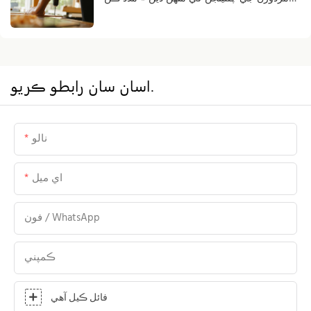
ٿيون.
اسان سان رابطو ڪريو.
نالو
اي ميل
فون / WhatsApp
ڪمپني
فائل ڪيل آهي