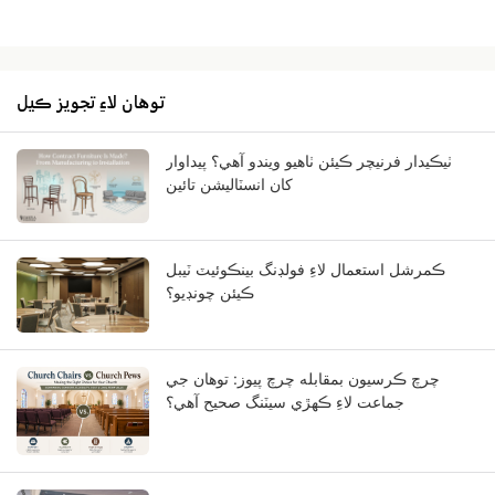
توھان لاءِ تجويز ڪيل
ٺيڪيدار فرنيچر ڪيئن ٺاهيو ويندو آهي؟ پيداوار
کان انسٽاليشن تائين
ڪمرشل استعمال لاءِ فولڊنگ بينڪوئيٽ ٽيبل
ڪيئن چونڊيو؟
چرچ ڪرسيون بمقابله چرچ پيوز: توهان جي
جماعت لاءِ ڪهڙي سيٽنگ صحيح آهي؟