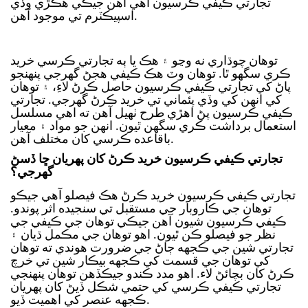
تجارتي ڪيفي ڪرسيون اھي آھن جيڪي ھڪڙي وڏي
اسپيڪٽرم تي موجود آھن.
توهان چوڌاري نه وڃو ۽ هڪ يا ٻه تجارتي ڪرسي خريد
ڪري سگهو ٿا. توهان وٽ هڪ ڪيفي هجڻ گهرجي پنهنجو
پاڻ کي تجارتي ڪيفي ڪرسيون حاصل ڪرڻ لاءِ، ۽ توهان
کي انهن کي وڏي پئماني تي خريد ڪرڻ گهرجي. تجارتي
ڪيفي ڪرسيون پڻ اهڙي طرح ٺهيل آهن ته اهي مسلسل
استعمال برداشت ڪري سگهن ٿيون. انهن جو مواد ۽ معيار
باقاعده ڪرسي کان مختلف آهن.
تجارتي ڪيفي ڪرسيون خريد ڪرڻ کان پهريان ڇا ڏسڻ
گهرجي؟
تجارتي ڪيفي ڪرسيون خريد ڪرڻ هڪ فيصلو آهي جيڪو
توهان جي ڪاروبار جي مستقبل تي سنجيده اثر پوندو.
ڪيفي ڪرسيون شيون آھن جيڪي توھان جي ڪيفي جي
نظر جو فيصلو ڪن ٿيون. اهو توهان جي مڪمل ڌيان ۽
تجارتي شين جي ڪجهه ڄاڻ جي ضرورت هوندي ته توهان
کي توهان جي قسمت کي ڪجهه بيڪار شين تي خرچ
ڪرڻ کان بچائڻ لاء.
اهو مدد ڪندو جيڪڏهن توهان پنهنجي
تجارتي ڪيفي ڪرسي کي حتمي شڪل ڏيڻ کان پهريان
ڪجهه عنصر کي اهميت ڏيو.