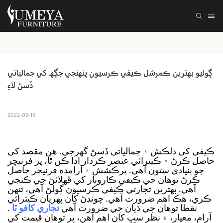
ڳوليو بھترين ڪمرشل ڪيفي ڪرسيون پنھنجي جڳھ کي جمالياتي 
ڏسڻ لاءِ
2022-09-19
ڪيفي کي دلڪش ۽ جمالياتي ڏسڻ گهرجي. هن مقصد کي
حاصل ڪرڻ ۾ ڪيترائي عنصر ڪردار ادا ڪن ٿا، پر فرنيچر
جو بنيادي ستون آهي. پرڪشش ۽ آرامده فرنيچر حاصل
ڪرڻ توهان جي ڪيفي ڪاروبار کي ڦهلائڻ جي ڪنجي
آهي. بهترين تجارتي ڪيفي ڪرسيون ڳولڻ آهي، تنهن
ڪري، هڪ اهم ضرورت آهي.
چونڊڻ کان پهريان ڪيترائي
نقطا توهان جي ڌيان جي ضرورت آهي
تجاري کافو ٽا
.
آرام، معيار، ۽ نظر سڀ کان اهم آهن، پر توهان قيمت کي