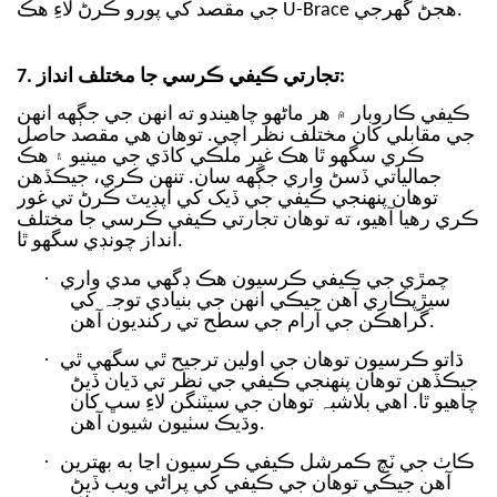
جي مقصد کي پورو ڪرڻ لاءِ هڪ U-Brace هجڻ گهرجي.
7. تجارتي ڪيفي ڪرسي جا مختلف انداز:
ڪيفي ڪاروبار ۾ هر ماڻهو چاهيندو ته انهن جي جڳهه انهن
جي مقابلي کان مختلف نظر اچي. توهان هي مقصد حاصل
ڪري سگهو ٿا هڪ غير ملڪي کاڌي جي مينيو ۽ هڪ
جمالياتي ڏسڻ واري جڳهه سان. تنهن ڪري، جيڪڏهن
توهان پنهنجي ڪيفي جي ڏيک کي اپڊيٽ ڪرڻ تي غور
ڪري رهيا آهيو، ته توهان تجارتي ڪيفي ڪرسي جا مختلف
انداز چونڊي سگهو ٿا.
·
چمڙي جي ڪيفي ڪرسيون هڪ ڊگهي مدي واري
سيڙپڪاري آهن جيڪي انهن جي بنيادي توجہ کي
گراهڪن جي آرام جي سطح تي رکنديون آهن.
·
ڌاتو ڪرسيون توهان جي اولين ترجيح ٿي سگهي ٿي
جيڪڏهن توهان پنهنجي ڪيفي جي نظر تي ڌيان ڏيڻ
چاهيو ٿا. اهي بلاشبہ توهان جي سيٽنگن لاءِ سڀ کان
وڌيڪ سٺيون شيون آهن.
·
ڪاٺ جي ٽچ ڪمرشل ڪيفي ڪرسيون اڃا به بهترين
آهن جيڪي توهان جي ڪيفي کي پراڻي ويب ڏيڻ