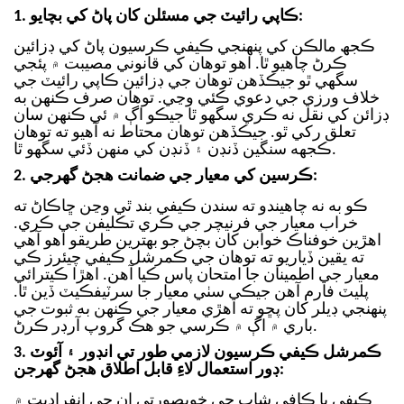
1. ڪاپي رائيٽ جي مسئلن کان پاڻ کي بچايو:
ڪجھ مالڪن کي پنھنجي ڪيفي ڪرسيون پاڻ کي ڊزائين
ڪرڻ چاھيو ٿا. اهو توهان کي قانوني مصيبت ۾ پئجي
سگهي ٿو جيڪڏهن توهان جي ڊزائين ڪاپي رائيٽ جي
خلاف ورزي جي دعوي ڪئي وڃي. توهان صرف ڪنهن به
ڊزائن کي نقل نه ڪري سگهو ٿا جيڪو اڳ ۾ ئي ڪنهن سان
تعلق رکي ٿو. جيڪڏهن توهان محتاط نه آهيو ته توهان
ڪجهه سنگين ڏنڊن ۽ ڏنڊن کي منهن ڏئي سگهو ٿا.
2. ڪرسين کي معيار جي ضمانت هجڻ گهرجي:
ڪو به نه چاهيندو ته سندن ڪيفي بند ٿي وڃن ڇاڪاڻ ته
خراب معيار جي فرنيچر جي ڪري تڪليفن جي ڪري.
اهڙين خوفناڪ خوابن کان بچڻ جو بهترين طريقو اهو آهي
ته يقين ڏياريو ته توهان جي ڪمرشل ڪيفي چيئرز ڪي
معيار جي اطمينان جا امتحان پاس ڪيا آهن.
اهڙا ڪيترائي
پليٽ فارم آهن جيڪي سٺي معيار جا سرٽيفڪيٽ ڏين ٿا.
پنهنجي ڊيلر کان پڇو ته اهڙي معيار جي ڪنهن به ثبوت جي
باري ۾ اڳ ۾ ڪرسي جو هڪ گروپ آرڊر ڪرڻ.
3. ڪمرشل ڪيفي ڪرسيون لازمي طور تي انڊور ۽ آئوٽ
ڊور استعمال لاءِ قابل اطلاق هجڻ گهرجن:
ڪيفي يا ڪافي شاپ جي خوبصورتي ان جي انفراديت ۾