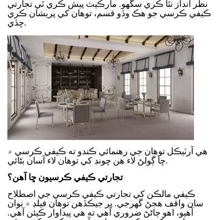
نظر انداز نٿا ڪري سگهو. مارڪيٽ پيش ڪري ٿي تجارتي
ڪيفي ڪرسي جو هڪ وڏو قسم، توهان کي پريشان ڪري
ڇڏي.
هي آرٽيڪل توهان جي رهنمائي ڪندو ته ڪيفي ڪرسي ۾
ڇا ڳولڻ لاء هن چونڊ کي توهان لاء آسان بڻائي.
تجارتي ڪيفي ڪرسيون ڇا آهن؟
ڪيفي مالڪن کي تجارتي ڪيفي ڪرسي جي اصطلاح
سان واقف هجڻ گهرجي. پر جيڪڏهن توهان فيلڊ ۾ نوان
آهيو، اهو ڄاڻڻ ضروري آهي ته هي پيداوار ڪيئن آهي.