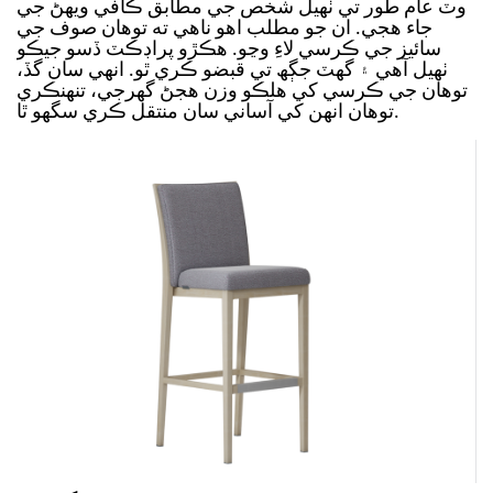
وٽ عام طور تي ٺهيل شخص جي مطابق ڪافي ويهڻ جي
جاء هجي. ان جو مطلب اهو ناهي ته توهان صوف جي
سائيز جي ڪرسي لاءِ وڃو.
ھڪڙو پراڊڪٽ ڏسو جيڪو
ٺھيل آھي ۽ گھٽ جڳھ تي قبضو ڪري ٿو. انهي سان گڏ،
توهان جي ڪرسي کي هلڪو وزن هجڻ گهرجي، تنهنڪري
توهان انهن کي آساني سان منتقل ڪري سگهو ٿا.