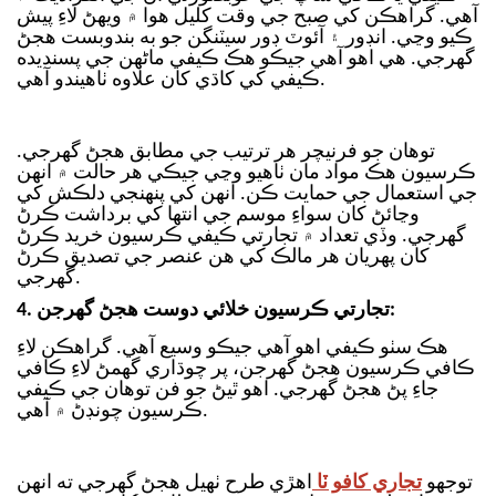
آهي. گراهڪن کي صبح جي وقت کليل هوا ۾ ويهڻ لاءِ پيش
ڪيو وڃي. انڊور ۽ آئوٽ ڊور سيٽنگن جو به بندوبست هجڻ
گهرجي. هي اهو آهي جيڪو هڪ ڪيفي ماڻهن جي پسنديده
ڪيفي کي کاڌي کان علاوه ٺاهيندو آهي.
توهان جو فرنيچر هر ترتيب جي مطابق هجڻ گهرجي.
ڪرسيون هڪ مواد مان ٺاهيو وڃي جيڪي هر حالت ۾ انهن
جي استعمال جي حمايت ڪن. انهن کي پنهنجي دلڪش کي
وڃائڻ کان سواءِ موسم جي انتها کي برداشت ڪرڻ
گهرجي. وڏي تعداد ۾ تجارتي ڪيفي ڪرسيون خريد ڪرڻ
کان پهريان هر مالڪ کي هن عنصر جي تصديق ڪرڻ
گهرجي.
4. تجارتي ڪرسيون خلائي دوست هجڻ گهرجن:
هڪ سٺو ڪيفي اهو آهي جيڪو وسيع آهي. گراهڪن لاءِ
ڪافي ڪرسيون هجڻ گهرجن، پر چوڌاري گھمڻ لاءِ ڪافي
جاءِ پڻ هجڻ گهرجي. اهو ٿيڻ جو فن توهان جي ڪيفي
ڪرسيون چونڊڻ ۾ آهي.
توجهو
تجاري کافو ٽا
اهڙي طرح ٺهيل هجڻ گهرجي ته انهن