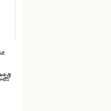
దటి
్పత్తి
ాటిని