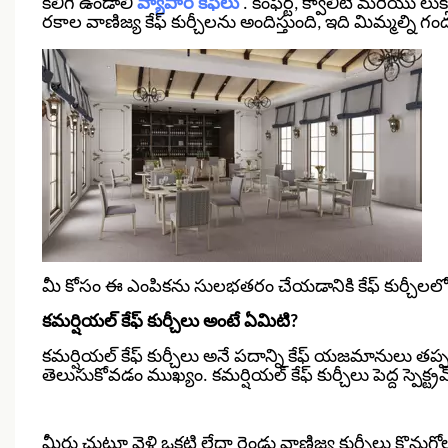
కలిగి ఉండాలి
వ్యాపార కెఫెలు
. కంఫర్ట్, క్వాలిటీ మరియు లు
రకాల వాణిజ్య కేఫ్ కుర్చీలను అందిస్తుంది, ఇది మిమ్మల్ని గందర
మీ కోసం ఈ ఎంపికను సులభతరం చేయడానికి కేఫ్ కుర్చీలలో ఏ
కమర్షియల్ కేఫ్ కుర్చీలు అంటే ఏమిటి?
కమర్షియల్ కేఫ్ కుర్చీలు అనే పదాన్ని కేఫ్ యజమానులు తప్పనిస
తెలుసుకోవడం ముఖ్యం. కమర్షియల్ కేఫ్ కుర్చీలు పెద్ద స్పె
మీరు చుట్టూ వెళ్లి ఒకటి లేదా రెండు వాణిజ్య కుర్చీలు కొన