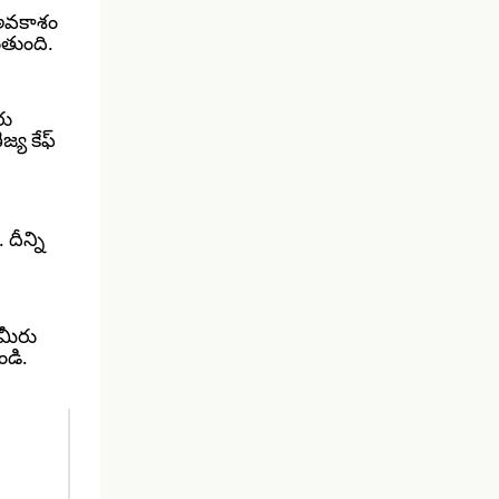
 అవకాశం
ుతుంది.
రు
్య కేఫ్
దీన్ని
 మీరు
ండి.