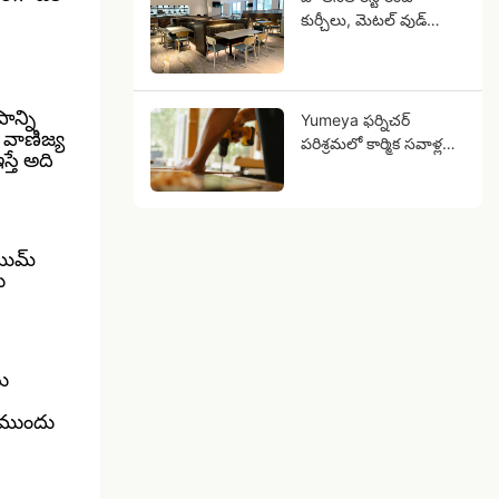
కుర్చీలు, మెటల్ వుడ్
గ్రెయిన్ మీ వ్యాపార
భవిష్యత్తు ఎందుకు
కాగలవు?
ాన్ని
Yumeya ఫర్నిచర్
ు వాణిజ్య
పరిశ్రమలో కార్మిక సవాళ్లను
్తే అది
మూలం వద్దనే
పరిష్కరించడంలో
ఉత్పత్తులు మీకు
సహాయపడతాయి
యిమ్
ు
ు
ి ముందు