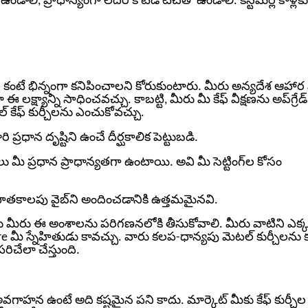
ండాలి, ప్రాధాన్యంగా లెదర్ కోటెడ్ టచ్‌తో ఉండాలి. కస్టమర్ల కాళ్లకు
ారుల కంటే భిన్నంగా కనిపించాలని కోరుకుంటారు. మీరు అన్యదేశ ఆహా
క్ష్యాన్ని సాధించవచ్చు. కాబట్టి, మీరు మీ కేఫ్ వీక్షణను అప్‌గ్రేడ్
 కేఫ్ కుర్చీలను ఎంచుకోవచ్చు.
ప్రధాన దృష్టిని ఉంచే దీర్ఘకాలిక పెట్టుబడి.
చీలు మీ ప్రధాన ప్రాధాన్యతగా ఉంటాయి. అవి మీ సెట్టింగ్‌ల కోసం
‌కి పాతకాలపు వైబ్‌ని అందించడానికి ఉత్తమమైనవి.
ందు మీరు ఈ అంశాలను పరిగణనలోకి తీసుకోవాలి. మీరు వాటిని ఎక్
 మీ స్నేహితుడు కావచ్చు. వారు కలప-ధాన్యపు మెటల్ కుర్చీలను
ిచేలా చేస్తుంది.
 అవగాహన ఉంటే అది కష్టమైన పని కాదు. మార్కెట్ మీకు కేఫ్ కుర్చీల