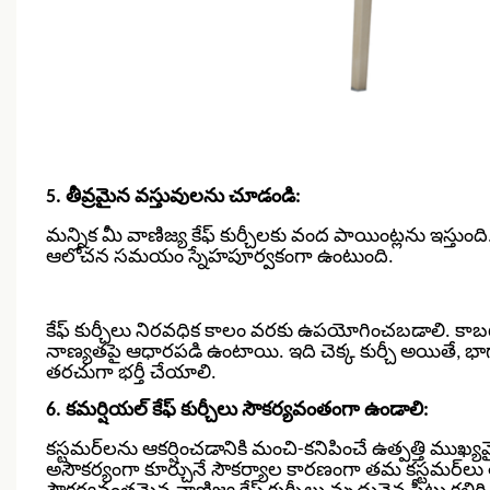
5. తీవ్రమైన వస్తువులను చూడండి:
మన్నిక మీ వాణిజ్య కేఫ్ కుర్చీలకు వంద పాయింట్లను ఇస్తుం
ఆలోచన సమయం స్నేహపూర్వకంగా ఉంటుంది.
కేఫ్ కుర్చీలు నిరవధిక కాలం వరకు ఉపయోగించబడాలి. కాబట్ట
నాణ్యతపై ఆధారపడి ఉంటాయి. ఇది చెక్క కుర్చీ అయితే, భాగ
తరచుగా భర్తీ చేయాలి.
6. కమర్షియల్ కేఫ్ కుర్చీలు సౌకర్యవంతంగా ఉండాలి:
కస్టమర్‌లను ఆకర్షించడానికి మంచి-కనిపించే ఉత్పత్తి ముఖ్యమై
అసౌకర్యంగా కూర్చునే సౌకర్యాల కారణంగా తమ కస్టమర్‌లు