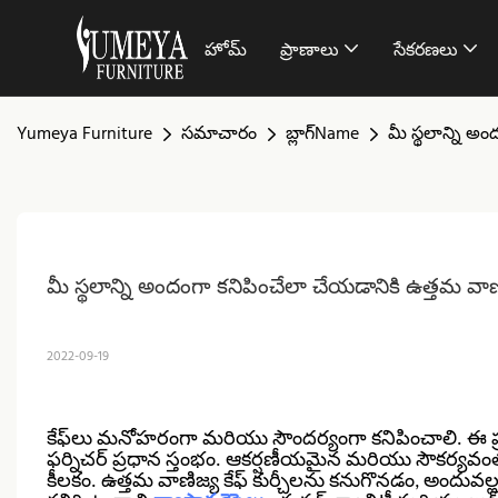
హోమ్
ప్రాణాలు
సేకరణలు
Yumeya Furniture
సమాచారం
బ్లాగ్Name
మీ స్థలాన్ని అ
మీ స్థలాన్ని అందంగా కనిపించేలా చేయడానికి ఉత్తమ వాణి
2022-09-19
కేఫ్‌లు మనోహరంగా మరియు సౌందర్యంగా కనిపించాలి. ఈ ప్
ఫర్నిచర్ ప్రధాన స్తంభం. ఆకర్షణీయమైన మరియు సౌకర్యవంతమై
కీలకం. ఉత్తమ వాణిజ్య కేఫ్ కుర్చీలను కనుగొనడం, అందువల