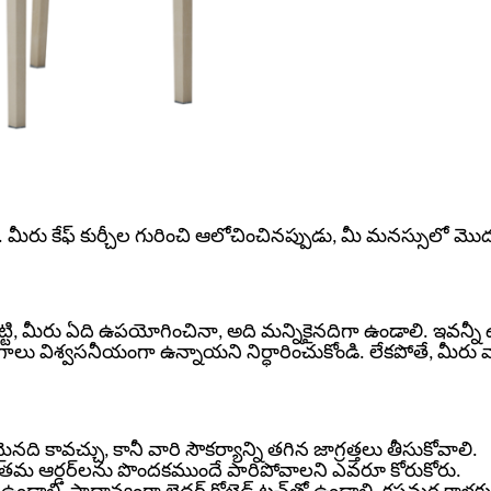
ది. మీరు కేఫ్ కుర్చీల గురించి ఆలోచించినప్పుడు, మీ మనస్సులో మొ
ి, మీరు ఏది ఉపయోగించినా, అది మన్నికైనదిగా ఉండాలి. ఇవన్నీ ఉత
ాలు విశ్వసనీయంగా ఉన్నాయని నిర్ధారించుకోండి. లేకపోతే, మీరు వ
నది కావచ్చు, కానీ వారి సౌకర్యాన్ని తగిన జాగ్రత్తలు తీసుకోవాలి.
 తమ ఆర్డర్‌లను పొందకముందే పారిపోవాలని ఎవరూ కోరుకోరు.