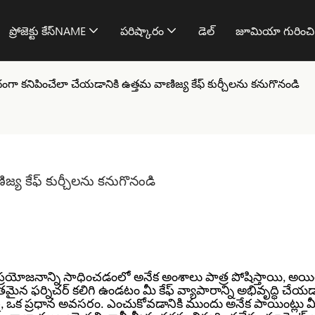
ప్రోజెక్టు కేస్NAME
పరిష్కారం
డెల్
జూమియా గురించ
ందంగా కనిపించేలా చేయడానికి ఉత్తమ వాణిజ్య కేఫ్ కుర్చీలను కనుగొనండి
జ్య కేఫ్ కుర్చీలను కనుగొనండి
రయోజనాన్ని సాధించడంలో అనేక అంశాలు పాత్ర పోషిస్తాయి, అయి
న ఫర్నిచర్ కలిగి ఉండటం మీ కేఫ్ వ్యాపారాన్ని అభివృద్ధి చేయడా
్ల, ఒక ప్రధాన అవసరం.
ఎంచుకోవడానికి ముందు అనేక పాయింట్లు మీ 