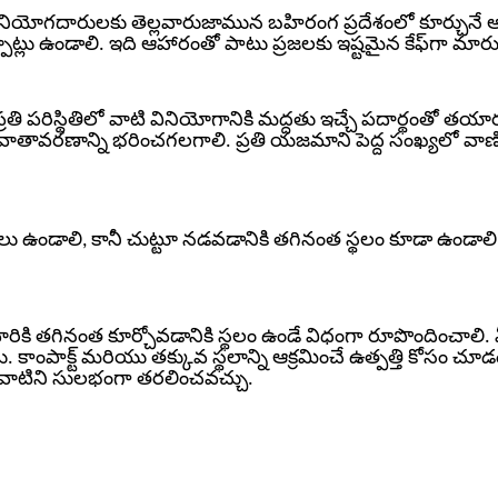
ి. వినియోగదారులకు తెల్లవారుజామున బహిరంగ ప్రదేశంలో కూర్చునే
ర్పాట్లు ఉండాలి. ఇది ఆహారంతో పాటు ప్రజలకు ఇష్టమైన కేఫ్‌గా మార
్రతి పరిస్థితిలో వాటి వినియోగానికి మద్దతు ఇచ్చే పదార్థంతో తయా
తావరణాన్ని భరించగలగాలి. ప్రతి యజమాని పెద్ద సంఖ్యలో వాణిజ
లు ఉండాలి, కానీ చుట్టూ నడవడానికి తగినంత స్థలం కూడా ఉండాలి. 
ం వారికి తగినంత కూర్చోవడానికి స్థలం ఉండే విధంగా రూపొందించాలి.
దు.
కాంపాక్ట్ మరియు తక్కువ స్థలాన్ని ఆక్రమించే ఉత్పత్తి కోసం చూడ
రు వాటిని సులభంగా తరలించవచ్చు.