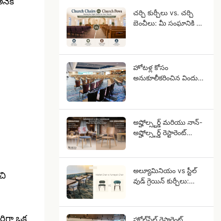
అనేక
చర్చి కుర్చీలు vs. చర్చి
బెంచీలు: మీ సంఘానికి ఏ
ఆసనాల అమరిక సరైనది?
హోటళ్ల కోసం
అనుకూలీకరించిన విందు
కుర్చీలు: స్టార్-రేటెడ్
హోటల్ ప్రాజెక్ట్‌ల కోసం
OEM గైడ్
అప్హోల్స్టర్డ్ మరియు నాన్-
అప్హోల్స్టర్డ్ రెస్టారెంట్
కుర్చీలు, వాటి మధ్య
తేడాలు ఏమిటి?
అల్యూమినియం vs స్టీల్
చి
వుడ్ గ్రెయిన్ కుర్చీలు:
అల్యూమినియం ఎందుకు
ఘనమైన చెక్కలా
కనిపిస్తుంది?
సరిగా ఒక
హోల్‌సేల్ రెస్టారెంట్