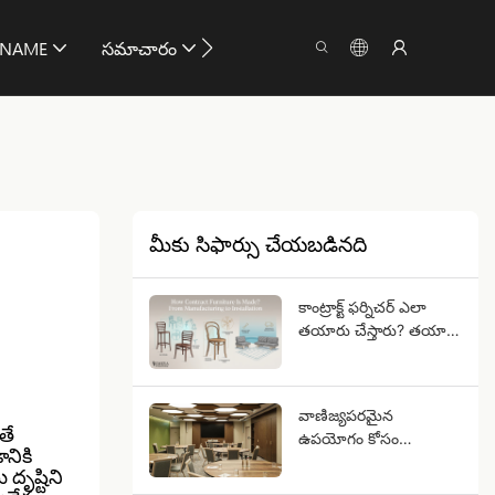
ిNAME
సమాచారం
మాకు సంప్రదించు
మీకు సిఫార్సు చేయబడినది
కాంట్రాక్ట్ ఫర్నిచర్ ఎలా
తయారు చేస్తారు? తయారీ
నుండి సంస్థాపన వరకు
వాణిజ్యపరమైన
తే
ఉపయోగం కోసం
నికి
మడతపెట్టే విందు బల్లలను
దృష్టిని
ఎలా ఎంచుకోవాలి?