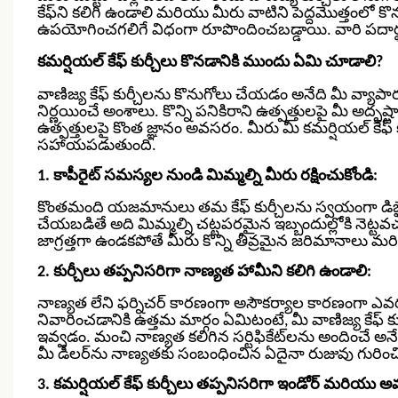
కేఫ్‌ని కలిగి ఉండాలి మరియు మీరు వాటిని పెద్దమొత్తంలో 
ఉపయోగించగలిగే విధంగా రూపొందించబడ్డాయి. వారి పదార్
కమర్షియల్ కేఫ్ కుర్చీలు కొనడానికి ముందు ఏమి చూడాలి?
వాణిజ్య కేఫ్ కుర్చీలను కొనుగోలు చేయడం అనేది మీ వ్యాపార భవ
నిర్ణయించే అంశాలు. కొన్ని పనికిరాని ఉత్పత్తులపై మీ అదృష్టా
ఉత్పత్తులపై కొంత జ్ఞానం అవసరం.
మీరు మీ కమర్షియల్ కేఫ్
సహాయపడుతుంది.
1. కాపీరైట్ సమస్యల నుండి మిమ్మల్ని మీరు రక్షించుకోండి:
కొంతమంది యజమానులు తమ కేఫ్ కుర్చీలను స్వయంగా డిజైన్
చేయబడితే అది మిమ్మల్ని చట్టపరమైన ఇబ్బందుల్లోకి నెట్టవచ్
జాగ్రత్తగా ఉండకపోతే మీరు కొన్ని తీవ్రమైన జరిమానాలు 
2. కుర్చీలు తప్పనిసరిగా నాణ్యత హామీని కలిగి ఉండాలి:
నాణ్యత లేని ఫర్నిచర్ కారణంగా అసౌకర్యాల కారణంగా ఎ
నివారించడానికి ఉత్తమ మార్గం ఏమిటంటే, మీ వాణిజ్య కేఫ్ కు
ఇవ్వడం.
మంచి నాణ్యత కలిగిన సర్టిఫికేట్‌లను అందించే అనే
మీ డీలర్‌ను నాణ్యతకు సంబంధించిన ఏదైనా రుజువు గురిం
3. కమర్షియల్ కేఫ్ కుర్చీలు తప్పనిసరిగా ఇండోర్ మరియు 