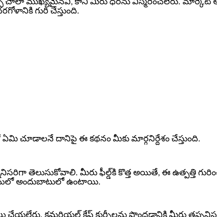
క్స్ చాలా ముఖ్యమైనవి, కానీ మీరు ధరను విస్మరించలేరు. మార్కెట్ 
గోళానికి గురి చేస్తుంది.
మి చూడాలనే దానిపై ఈ కథనం మీకు మార్గనిర్దేశం చేస్తుంది.
రిగా తెలుసుకోవాలి. మీరు ఫీల్డ్‌కి కొత్త అయితే, ఈ ఉత్పత్తి గురిం
క్ట్రమ్‌లో అందుబాటులో ఉంటాయి.
ుగోలు చేయలేరు. కమర్షియల్ కేఫ్ కుర్చీలను పొందడానికి మీరు తప్పని