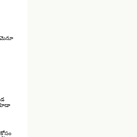
ర మెనూ
కడ
 కూడా
 కోసం