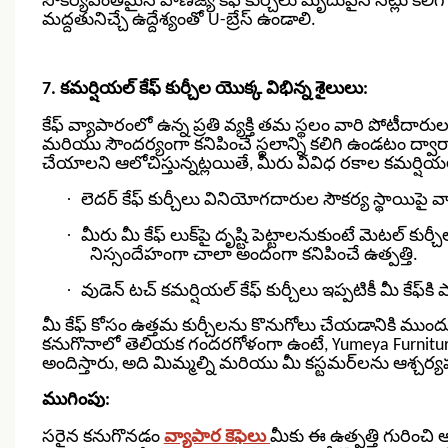
సౌకర్యవంతమైన వాణిజ్య కేఫ్ కుర్చీలు మృదువైన సీట్లు కలిగి ఉ
మద్దతునిచ్చే ఉద్దేశ్యంతో U-బ్రేస్ ఉండాలి.
7. కమర్షియల్ కేఫ్ కుర్చీల యొక్క విభిన్న శైలులు:
కేఫ్ వ్యాపారంలో ఉన్న ప్రతి వ్యక్తి తమ స్థలం వారి పోటీద
మరియు సౌందర్యంగా కనిపించే స్థలాన్ని కలిగి ఉండటం ద్వారా ఈ ల
చేయాలని ఆలోచిస్తున్నట్లయితే, మీరు వివిధ రకాల కమర్షియల్
·
లెదర్ కేఫ్ కుర్చీలు వినియోగదారుల సౌకర్య స్థాయిపై వారి 
·
మీరు మీ కేఫ్ లుక్‌పై దృష్టి పెట్టాలనుకుంటే మెటల్ కుర్
నిస్సందేహంగా చాలా అందంగా కనిపించే ఉత్పత్తి.
·
వుడెన్ టచ్ కమర్షియల్ కేఫ్ కుర్చీలు ఇప్పటికీ మీ కేఫ్
మీ కేఫ్ కోసం ఉత్తమ కుర్చీలను కొనుగోలు చేయడానికి ము
కనుగొనాలో తెలియక గందరగోళంగా ఉంటే, Yumeya Furniture
అందిస్తారు, అది మిమ్మల్ని మరియు మీ కస్టమర్‌లను ఆశ్చర్యపర
ముగింపు:
సరైన కనుగొనడం
వ్యాపార కెఫెలు
మీకు ఈ ఉత్పత్తి గురించి