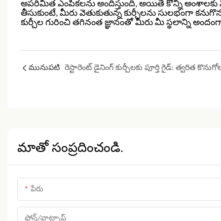
అపరిమిత ఎంపికలను అందిస్తుంది, అయితే కొన్ని అంశాలక
తీసుకుంటే, మీరు వెతుకుతున్న కుర్చీలను సులభంగా కనుగొన
కుర్చీల గురించి తగినంత జ్ఞానంతో మీరు మీ స్థలాన్ని అందం
మునుపటి
మాతో సంప్రదించండి.
పేరు
ఫోన్/వాట్సాప్