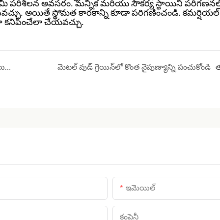
ు మీ పరిశీలన అవసరం.
మన్నిక మరియు సౌకర్య స్థాయిని పరిగణనల
వచ్చు. అయితే స్థోమత కారకాన్ని కూడా పరిగణించండి. కమర్షియల్ 
గా కనిపించేలా చేయవచ్చు.
రెస్టారెంట్ డైనింగ్ కుర్చీలకు పూర్తి గైడ్: త్వరిత కొనుగోలుదారుల గైడ్
మెటల్ వుడ్ గ్రెయిన్‌లో కొంత నైపుణ్యాన్ని పంచుకోండి
త
ఇమెయిల్
కంపెనీ