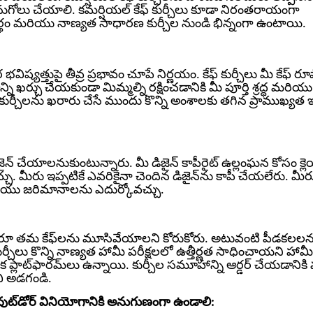
కొనుగోలు చేయాలి. కమర్షియల్ కేఫ్ కుర్చీలు కూడా నిరంతరాయంగా
థం మరియు నాణ్యత సాధారణ కుర్చీల నుండి భిన్నంగా ఉంటాయి.
ిష్యత్తుపై తీవ్ర ప్రభావం చూపే నిర్ణయం. కేఫ్ కుర్చీలు మీ కేఫ్ రూప
న్ని ఖర్చు చేయకుండా మిమ్మల్ని రక్షించడానికి మీ పూర్తి శ్రద్ధ మరియ
 కుర్చీలను ఖరారు చేసే ముందు కొన్ని అంశాలకు తగిన ప్రాముఖ్యత ఇస
 చేయాలనుకుంటున్నారు. మీ డిజైన్ కాపీరైట్ ఉల్లంఘన కోసం క్లె
చు. మీరు ఇప్పటికే ఎవరికైనా చెందిన డిజైన్‌ను కాపీ చేయలేరు. మీర
మరియు జరిమానాలను ఎదుర్కోవచ్చు.
వరూ తమ కేఫ్‌లను మూసివేయాలని కోరుకోరు. అటువంటి పీడకలలన
ర్చీలు కొన్ని నాణ్యత హామీ పరీక్షలలో ఉత్తీర్ణత సాధించాయని హామీ
క ప్లాట్‌ఫారమ్‌లు ఉన్నాయి. కుర్చీల సమూహాన్ని ఆర్డర్ చేయడానిక
చి అడగండి.
అవుట్‌డోర్ వినియోగానికి అనుగుణంగా ఉండాలి: