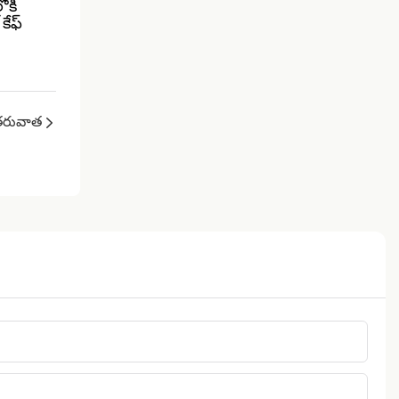
ోకి
కేఫ్
రువాత