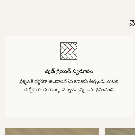
మ
వుడ్ గ్రెయిన్ స్వరూపం
ప్రకృతికి దగ్గరగా ఉండాలనే మీ కోరికను తీర్చండి, మెటల్
కుర్చీపై కలప యొక్క వెచ్చదనాన్ని అనుభవించండి