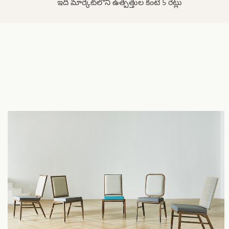
ఇది మార్కెట్‌లోని ఉత్పత్తుల కంటే 5 రెట్లు