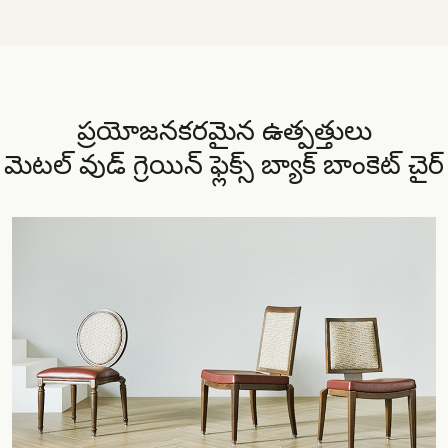
ప్రయోజనకరమైన ఉత్పత్తులు
మెటల్ వుడ్ గ్రెయిన్ ఫ్లెక్స్ బ్యాక్ బాంకెట్ చైర్