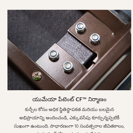
యుమేయా పేటెంట్ CF™ నిర్మాణం
కుర్చీల కోసం అధిక స్థితిస్థాపకత మరియు బలమైన
అభిప్రాయాన్ని అందించండి, ఎక్కువసేపు కూర్చున్నప్పటికీ
సుఖంగా ఉంటుంది. సాధారణంగా 10 సంవత్సరాల జీవితకాలం,