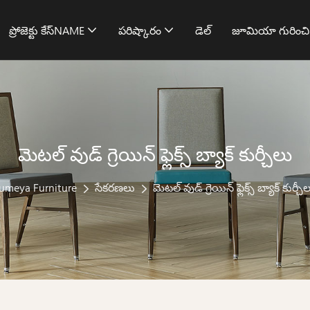
ప్రోజెక్టు కేస్NAME
పరిష్కారం
డెల్
జూమియా గురించ
మెటల్ వుడ్ గ్రెయిన్ ఫ్లెక్స్ బ్యాక్ కుర్చీలు
umeya Furniture
సేకరణలు
మెటల్ వుడ్ గ్రెయిన్ ఫ్లెక్స్ బ్యాక్ కుర్చీ