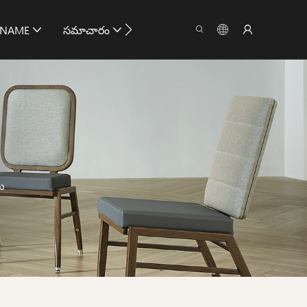
ిNAME
సమాచారం
మాకు సంప్రదించు
లు