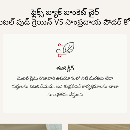
ఫ్లెక్స్ బ్యాక్ బాంకెట్ చైర్
ెటల్ వుడ్ గ్రెయిన్ VS సాంప్రదాయ పౌడర్ కో
ఈజీ క్లీన్
మెటల్ ఫ్రేమ్ రోజువారీ ఉపయోగంలో నీటి మరకలు లేదా
గుర్తులను వదిలివేయదు, ఇది శుభ్రపరిచే కార్యక్రమాలను చాలా
సులభతరం చేస్తుంది