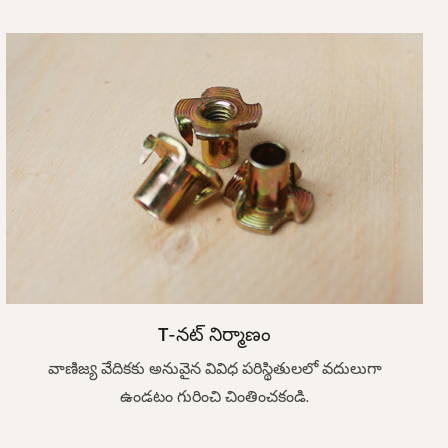
T-నట్ నిర్మాణం
వాణిజ్య వేదికకు అనువైన వివిధ పరిస్థితులలో వదులుగా
ఉండటం గురించి చింతించకండి.