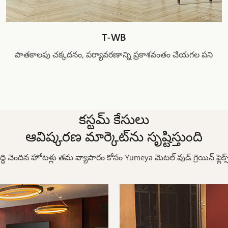
T-WB
పాతకాలపు చక్కదనం, పర్యావరణాన్ని ప్రకాశవంతం చేయగల పని
కస్టమ్ కేసులు
ఆవిష్కరణ మార్కెట్‌ను సృష్టిస్తుంది
ద్ధి చెందిన హోటళ్లు తమ వ్యాపారం కోసం Yumeya మెటల్ వుడ్ గ్రెయిన్ ఫ్లెక్