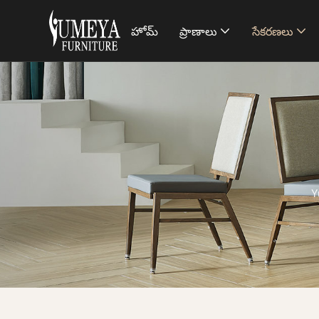
హోమ్
ప్రాణాలు
సేకరణలు
Y