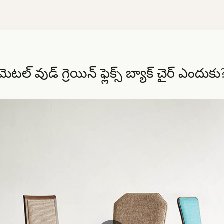
మెటల్ వుడ్ గ్రెయిన్ ఫ్లెక్స్ బ్యాక్ చైర్ ఎందుకు