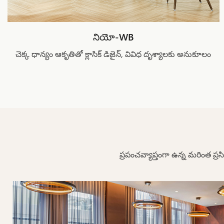
నియో-WB
చెక్క ధాన్యం ఆకృతితో క్లాసిక్ డిజైన్, వివిధ దృశ్యాలకు అనుకూలం
ప్రపంచవ్యాప్తంగా ఉన్న మరింత ప్రసి