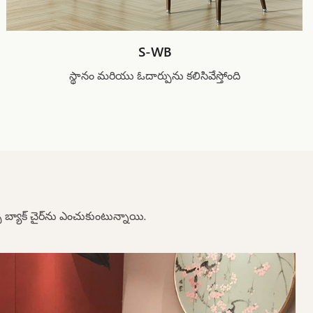
S-WB
స్థానం మరియు ఓదార్పును కలిసివేస్తోంది
స్ బ్యాక్ చైర్‌ను ఎంచుకుంటున్నాయి.