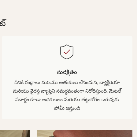
ట్
సురక్షితం
దీనికి రంధ్రాలు మరియు అతుకులు లేనందున, బ్యాక్టీరియా
మరియు వైరస్ల వ్యాప్తిని సమర్థవంతంగా నిరోధిస్తుంది. మెటల్
పదార్థం కూడా అధిక బలం మరియు తట్టుకోగల బరువుకు
హామీ ఇస్తుంది