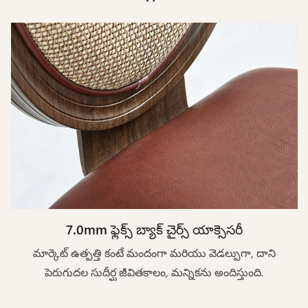
7.0mm ఫ్లెక్స్ బ్యాక్ చైర్స్ యాక్సెసరీ
మార్కెట్ ఉత్పత్తి కంటే మందంగా మరియు వెడల్పుగా, దాని
పెరుగుదల సుదీర్ఘ జీవితకాలం, మన్నికను అందిస్తుంది.