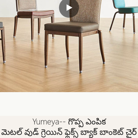
Yumeya-- గొప్ప ఎంపిక
మెటల్ వుడ్ గ్రెయిన్ ఫ్లెక్స్ బ్యాక్ బాంకెట్ చైర్